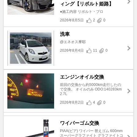
ィング【リボルト姫路】
●施工内容 リボルト・プロ
2026年8月5日
2
0
洗車
@エネオス摩耶
2026年8月4日
11
0
エンジンオイル交換
前回の交換から約5000km走行したの
で交換。 オイルのみ ODO:140283km
2.7L
2026年8月2日
4
0
ワイパーゴム交換
PIAA(ピア) ワイパー 替えゴム 600mm
スーパーグラファイト グラファイトコ