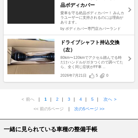
品ボディカバー
愛車を守る絶品ボディカバー！ みんカ
ラユーザーに支持されるのには理由が
あります。
by ボディカバー専門店カバーランド
ドライブシャフト持込交換
（左）
80km〜120kmでアクセル踏んでる時
だけハンドルがガタつくので調べてた
ら、全く同じ症状がFF車 ...
2026年7月21日
5
0
<
前へ
｜
1
｜
2
｜
3
｜
4
｜
5
｜
次へ
>
<< 前の5ページ
｜
次の5ページ >>
一緒に見られている車種の整備手帳