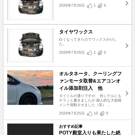
2026年7月26日
1
0
タイヤワックス
白くなってきたのでワックスがけし
た。
2026年7月26日
1
0
オルタネータ、クーリングフ
ァンモータ取替&エアコンオ
イル添加剤注入 他
タイトルの通りですが、 何シテルにも
チラッと書きましたが 個人的な大規模
メンテ発動させました（笑） ...
2026年7月25日
10
0
おすすめ記事
POTY殿堂入りも果たした絶