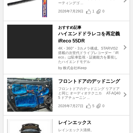
ーティングゴ ...
2026年7月29日
1
0
おすすめ記事
ハイエンドドラレコを再定義
iReco 55DR
4K・360°・3カメラ構成。STARVIS2
搭載の次世代ドライブレコーダー「iR
eco」は駐車監視・証拠能力を重視し
たハイエンドモデル
by 株式会社iKeep
フロントドアのデッドニング
フロントドアのデッドニング リアドア
と同じ オーディオテクニカ AT-AQ40
5 ドアチューニン ...
2026年7月27日
5
0
レインエックス
レインエックス清掃。