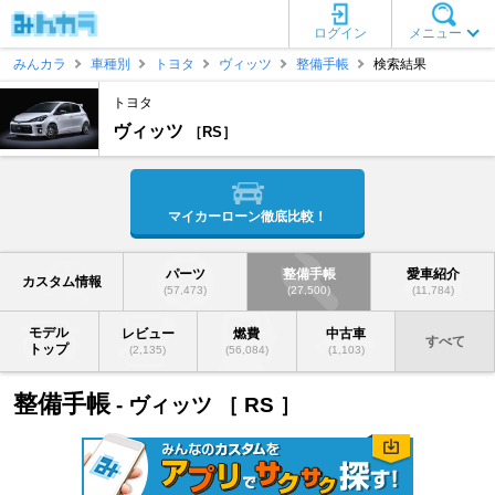
ログイン
メニュー
みんカラ
車種別
トヨタ
ヴィッツ
整備手帳
検索結果
トヨタ
ヴィッツ
RS
マイカーローン徹底比較！
パーツ
整備手帳
愛車紹介
カスタム情報
(57,473)
(27,500)
(11,784)
モデル
レビュー
燃費
中古車
すべて
トップ
(2,135)
(56,084)
(1,103)
整備手帳
- ヴィッツ ［ RS ］