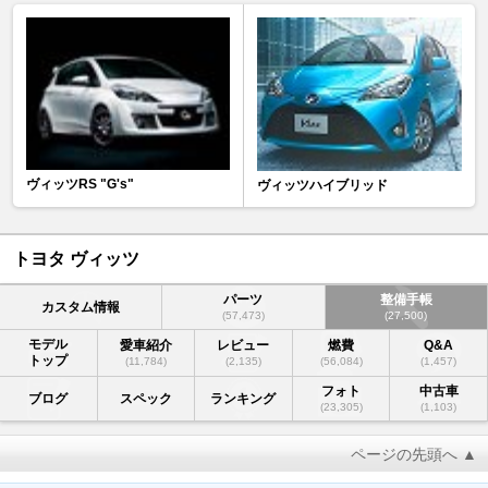
ヴィッツRS "G's"
ヴィッツハイブリッド
トヨタ ヴィッツ
パーツ
整備手帳
カスタム情報
(57,473)
(27,500)
モデル
愛車紹介
レビュー
燃費
Q&A
トップ
(11,784)
(2,135)
(56,084)
(1,457)
フォト
中古車
ブログ
スペック
ランキング
(23,305)
(1,103)
ページの先頭へ ▲