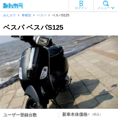
ログイン
メニュー
みんカラ
車種別
ベスパ
ベスパS125
ベスパ ベスパS125
新車本体価格
※
（税込）
ユーザー登録台数