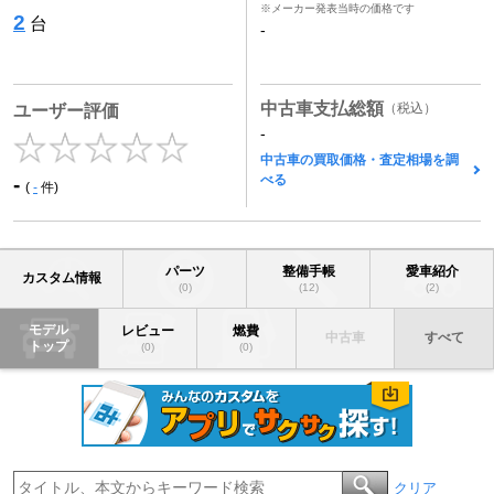
※メーカー発表当時の価格です
2
台
-
中古車支払総額
（税込）
ユーザー評価
-
中古車の買取価格・査定相場を調
べる
-
(
-
件)
パーツ
整備手帳
愛車紹介
カスタム情報
(0)
(12)
(2)
モデル
レビュー
燃費
中古車
すべて
トップ
(0)
(0)
クリア