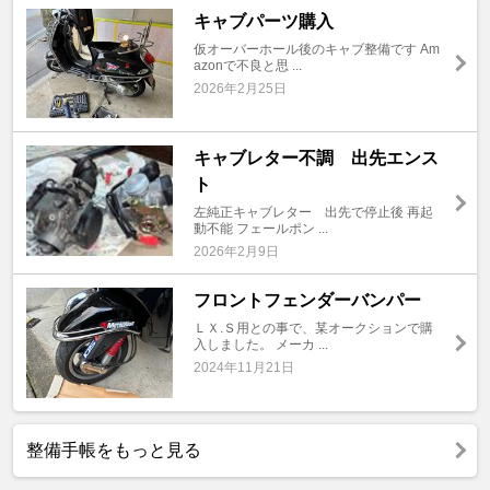
キャブパーツ購入
仮オーバーホール後のキャブ整備です Am
azonで不良と思 ...
2026年2月25日
キャブレター不調 出先エンス
ト
左純正キャブレター 出先で停止後 再起
動不能 フェールポン ...
2026年2月9日
フロントフェンダーバンパー
ＬＸ.Ｓ用との事で、某オークションで購
入しました。 メーカ ...
2024年11月21日
整備手帳をもっと見る