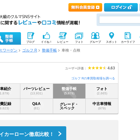
ブログ
イイね！
レビュー
フォト
グループ
スポット
カーライフ
スワーゲン
ゴルフ R
整備手帳
車検・点検
4.63
ユーザー評価：
ゴルフ Rの車買取相場を調べる
愛車紹介
パーツレビュー
整備手帳
フォト
(1,879)
(13,931)
(5,878)
(2,665)
燃費記録
Q&A
中古車情報
グレード・
スペック
(9,623)
(61)
(979)
イカーローン徹底比較！