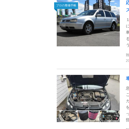
プロの整備手帳
う
2
指