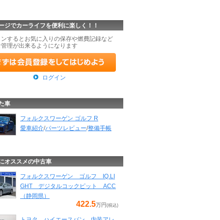
ージでカーライフを便利に楽しく！！
インするとお気に入りの保存や燃費記録など
な管理が出来るようになります
ログイン
た車
フォルクスワーゲン ゴルフ R
愛車紹介
/
パーツレビュー
/
整備手帳
にオススメの中古車
フォルクスワーゲン ゴルフ IQ.LI
GHT デジタルコックピット ACC
（静岡県）
422.5
万円
(税込)
トヨタ ハイエースバン 内装アレ