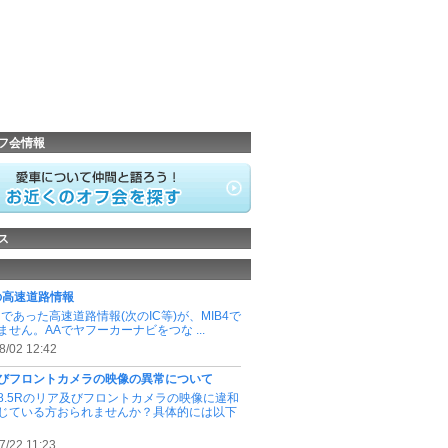
フ会情報
ス
4の高速道路情報
まであった高速道路情報(次のIC等)が、MIB4で
ません。AAでヤフーカーナビをつな ...
8/02 12:42
びフロントカメラの映像の異常について
8.5Rのリア及びフロントカメラの映像に違和
じている方おられませんか？具体的には以下
7/22 11:23