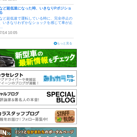
など超低速になった時、いきなりPポジショ
る
など超低速で運転している時に、完全停止の
、いきなりわずかなショックを感じて車が止
..
7/14 10:05
もっと見る