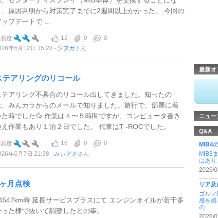
り、原因判明から対策完了までに2週間以上かかった。 今回の
ップデートで ...
12
0
0
難易度
026年6月12日 15:28
ツヌガ
さん
最新オ
ステアリングのリコール
ステアリング不具合のリコール出してきました。知ったの
は、みんカラからのメールで知りました。旅行で、部屋に着
いた時でした💦 作業は４〜５時間ですが、コンピュータ書き
ニュー
換え作業もあり１泊２日でした。 代車はT -ROCでした。
Q&A
16
0
0
難易度
MIB
026年6月7日 21:38
みぃアオ
さん
MIB3
はあり
2026/0
6ヶ月点検
リア及
ゴルフ
64547km時 延長サービスプラスにて エンジンオイルが若干多
感を感
の ...
かった様で抜いて調整したとの事。
2026/0