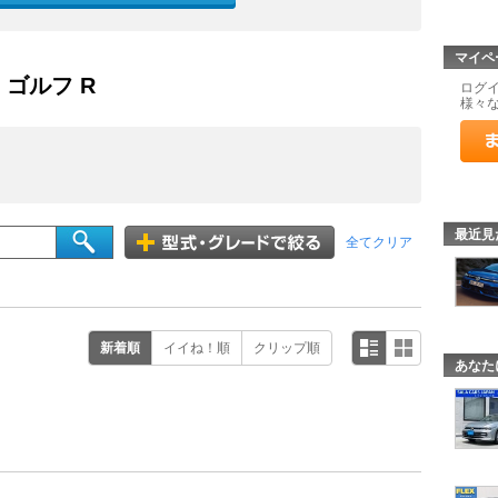
マイペ
- ゴルフ R
ログ
様々
最近見
全てクリア
新着順
イイね！順
クリップ順
あなた