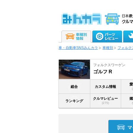
車・自動車SNSみんカラ
車種別
フォルク
フォルクスワーゲン
ゴルフ R
総合
カスタム情報
クルマレビュー
ランキング
(275)
マ