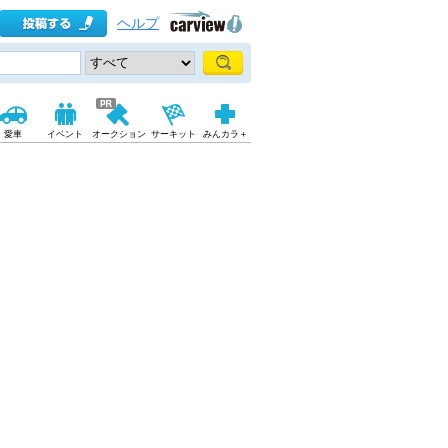
ヘルプ
愛車
イベント
オークション
サーキット
みんカラ＋