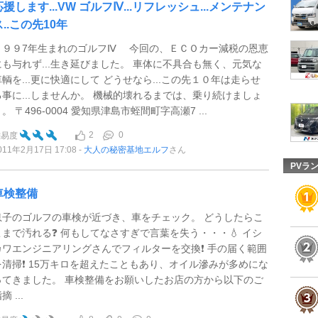
応援します...VW ゴルフⅣ...リフレッシュ...メンテナン
ス..この先10年
１９９7年生まれのゴルフⅣ 今回の、ＥＣＯカー減税の恩恵
にも与れず...生き延びました。 車体に不具合も無く、元気な
車輌を...更に快適にして どうせなら...この先１０年は走らせ
る事に...しませんか。 機械的壊れるまでは、乗り続けましょ
。 〒496-0004 愛知県津島市蛭間町字高瀬7 ...
2
0
難易度
011年2月17日 17:08
大人の秘密基地エルフ
さん
PVラ
車検整備
息子のゴルフの車検が近づき、車をチェック。 どうしたらこ
こまで汚れる❓ 何もしてなさすぎで言葉を失う・・・💧 イシ
カワエンジニアリングさんでフィルターを交換❗️ 手の届く範囲
を清掃❗️ 15万キロを超えたこともあり、オイル滲みが多めにな
ってきました。 車検整備をお願いしたお店の方から以下のご
摘 ...