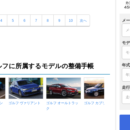
メー
4
5
6
7
8
9
10
次へ
モデ
ルフに所属するモデルの整備手帳
年式
走行
ン
ゴルフ ヴァリアント
ゴルフ オールトラッ
ゴルフ カブリオ
ゴル
ク