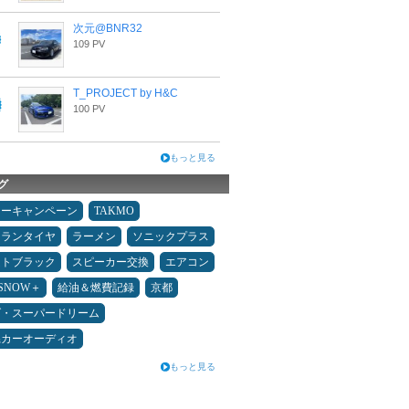
次元@BNR32
109 PV
T_PROJECT by H&C
100 PV
もっと見る
グ
ターキャンペーン
TAKMO
ュランタイヤ
ラーメン
ソニックプラス
ムトブラック
スピーカー交換
エアコン
ESNOW＋
給油＆燃費記録
京都
ダ・スーパードリーム
県カーオーディオ
もっと見る