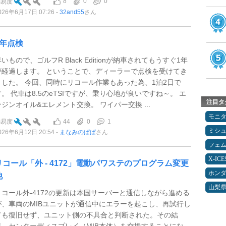
8
0
0
難易度
026年6月17日 07:26
32and55
さん
1年点検
いもので、ゴルフR Black Editionが納車されてもうすぐ1年
が経過します。 ということで、ディーラーで点検を受けてき
ました。 今回、同時にリコール作業もあった為、1泊2日で
す。 代車は8.5のeTSIですが、乗り心地が良いですね～。 エ
注目タ
ンジンオイル&エレメント交換。 ワイパー交換 ...
モニ
44
0
1
難易度
ミシ
026年6月12日 20:54
まなみのぱぱ
さん
フェ
X-IC
リコール「外 - 4172」電動パワステのプログラム変更
ホン
他
山梨
リコール外-4172の更新は本国サーバーと通信しながら進める
が、車両のMIBユニットが通信中にエラーを起こし、再試行し
ても復旧せず、ユニット側の不具合と判断された。その結
果、センターディスプレイ（MIB本体）を交換することにな