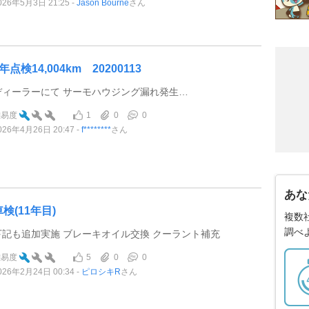
026年5月3日 21:25
Jason Bourne
さん
年点検14,004km 20200113
ディーラーにて サーモハウジング漏れ発生…
1
0
0
難易度
026年4月26日 20:47
f********
さん
あな
車検(11年目)
複数
調べ
下記も追加実施 ブレーキオイル交換 クーラント補充
5
0
0
難易度
026年2月24日 00:34
ピロシキR
さん