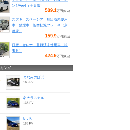
ンジVer4（千葉県）
509.1
万円
(税込)
スズキ スペーシア 届出済未使用
車 禁煙車 衝突軽減ブレーキ（京
都府）
159.9
万円
(税込)
日産 セレナ 登録済未使用車（埼
玉県）
424.9
万円
(税込)
ンキング
まなみのぱぱ
165 PV
名犬ラスカル
136 PV
B.L.K
118 PV