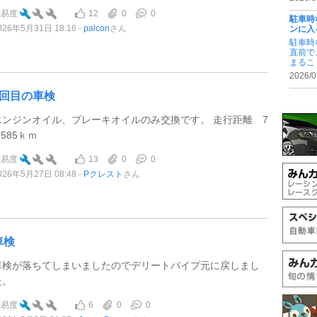
12
0
0
難易度
駐車時
026年5月31日 18:16
palcon
さん
ンに入
駐車時
直前で
まるこ .
2026/0
5回目の車検
エンジンオイル、ブレーキオイルのみ交換です。 走行距離 7
,585ｋｍ
13
0
0
難易度
026年5月27日 08:48
Pクレスト
さん
車検
車検が落ちてしまいましたのでデリートパイプ元に戻しまし
た。
6
0
0
難易度