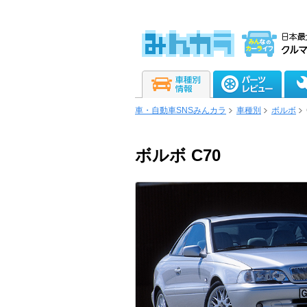
車・自動車SNSみんカラ
車種別
ボルボ
ボルボ C70