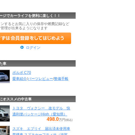
ージでカーライフを便利に楽しく！！
インするとお気に入りの保存や燃費記録など
な管理が出来るようになります
ログイン
た車
ボルボ C70
愛車紹介
/
パーツレビュー
/
整備手帳
にオススメの中古車
トヨタ ヴォクシー 改モデル 快
適利便パッケージHigh（愛知県）
498.0
万円
(税込)
スズキ エブリイ 届出済未使用車
禁煙車 スズキセーフティサ（滋賀