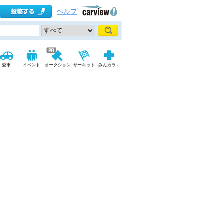
ヘルプ
愛車
イベント
オークション
サーキット
みんカラ＋