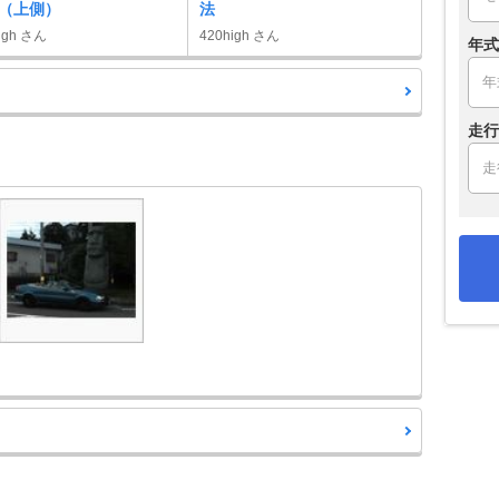
（上側）
法
igh さん
420high さん
年式
走行