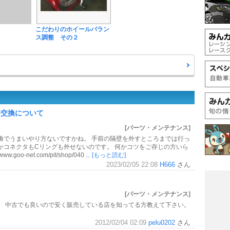
こだわりのホイールバラン
ス調整 その２
サ交換について
[パーツ・メンテナンス]
換でうまいやり方ないですかね。 手前の隔壁を外すところまでは行っ
かコネクタもCリングも外せないのです。 何かコツをご存じの方いら
o-net.com/pit/shop/040 ...
[もっと読む]
2023/02/05 22:08
H666
さん
[パーツ・メンテナンス]
。 中古でも良いので安く販売している店を知ってる方教えて下さい。
2012/02/04 02:09
pelu0202
さん