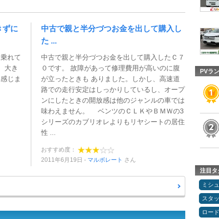
きずに
中古で親と半分づつお金を出して購入し
た ...
に乗れて
中古で親と半分づつお金を出して購入したＣ７
 大き
０です。 故障があって修理費用が高いのに腹
PVラ
に感じま
が立ったときも ありました。しかし、高速道
路での走行安定はしっかりしているし、オープ
ンにしたときの開放感は他のジャンルの車では
味わえません。 ベンツのＣＬＫやＢＭＷの3
シリーズのカブリオレよりもリヤシートの居住
性 ...
おすすめ度：
2011年6月19日
マルボレート
さん
注目タ
ミシ
スタ
ロー