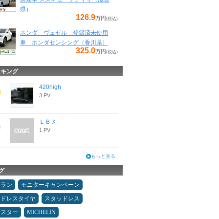
県）
126.9
万円
(税込)
ホンダ ヴェゼル 登録済未使用
車 ホンダセンシング（香川県）
325.0
万円
(税込)
ンキング
420high
3 PV
ＬＢＸ
1 PV
もっと見る
グ
ュラン
モニターキャンペーン
ッドレスタイヤ
スタッドレス
ドスター
MICHELIN