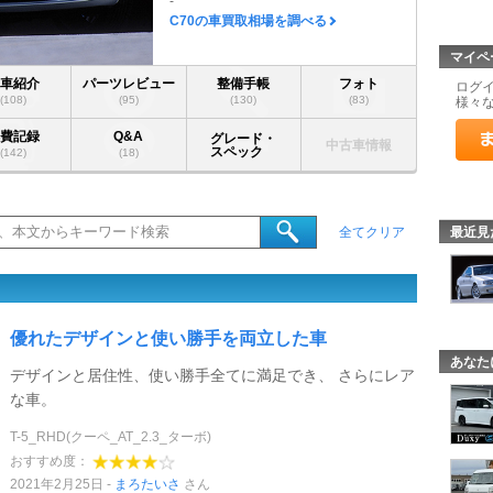
-
C70の車買取相場を調べる
マイペ
愛車紹介
パーツレビュー
整備手帳
フォト
ログ
(108)
(95)
(130)
(83)
様々
燃費記録
Q&A
グレード・
中古車情報
スペック
(142)
(18)
最近見
全てクリア
優れたデザインと使い勝手を両立した車
あなた
デザインと居住性、使い勝手全てに満足でき、 さらにレア
な車。
T-5_RHD(クーペ_AT_2.3_ターボ)
おすすめ度：
2021年2月25日
まろたいさ
さん