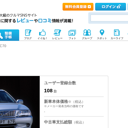
ブログ
イイね！
レビュー
フォト
グループ
スポット
カーライフ
C70
ユーザー登録台数
108
台
新車本体価格
※（税込）
※メーカー発表当時の価格です
-
中古車支払総額
（税込）