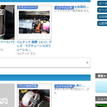
カー
「コーティングを効果的 ...
デモカーパーツ
おすすめ記事
ラー
シュアラスター株式会社 さん
2026
山梨
 ベースパワ
コムテック 燃費（エコ）グ
ッズ マグチューンエボリ
さん
ューショ ...
コムテック さん
最新オ
POTY殿堂入りも果た ...
プロの整備手帳
おすすめ記事
ボディカバー専門店カバ ... さ
ん
ニュー