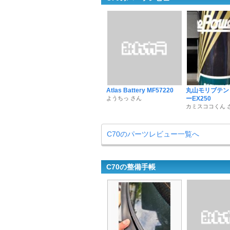
Atlas Battery MF57220
丸山モリブテン
ようちっ さん
ーEX250
カミスココくん 
C70のパーツレビュー一覧へ
C70の整備手帳