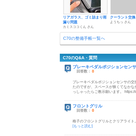
リアガラス、ゴミ詰まり雨
クーラント交換
漏り問題
ようちっ さん
カミスココくん さん
C70の整備手帳一覧へ
C70のQ&A・質問
ブレーキペダルポジションセン
回答数：
0
ブレーキペダルポジションセンサの交
たのですが、スペースが狭くてなかな
っしゃったらご教示願います。 https://www.go
フロントグリル
回答数：
0
格子のフロントグリルとクリアライト
[もっと読む]