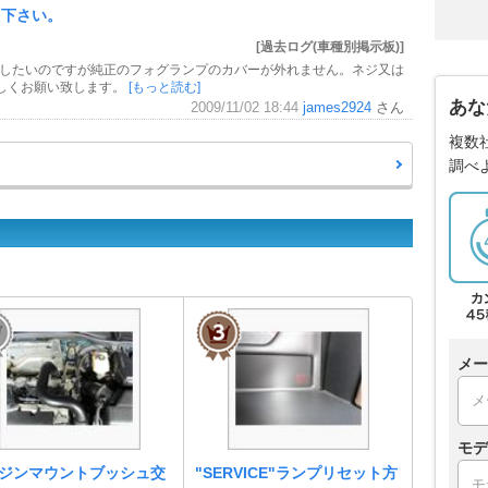
え下さい。
[過去ログ(車種別掲示板)]
換したいのですが純正のフォグランプのカバーが外れません。ネジ又は
しくお願い致します。
[もっと読む]
あな
2009/11/02 18:44
james2924
さん
複数
調べ
メー
モデ
ジンマウントブッシュ交
"SERVICE"ランプリセット方