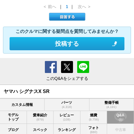
<
前へ
｜
1
｜
次へ
>
このクルマに関する疑問点を質問してみませんか？
投稿する
このQ&Aをシェアする
ヤマハ シグナスX SR
パーツ
整備手帳
カスタム情報
(4,318)
(4,191)
モデル
愛車紹介
レビュー
燃費
Q&A
トップ
(979)
(108)
(9,756)
(3)
フォト
ブログ
スペック
ランキング
中古車
(880)