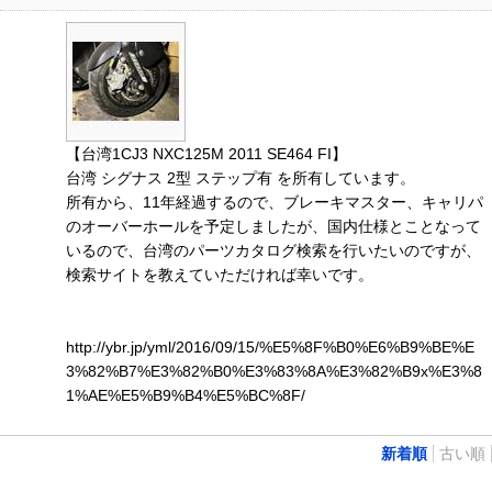
【台湾1CJ3 NXC125M 2011 SE464 FI】
台湾 シグナス 2型 ステップ有 を所有しています。
所有から、11年経過するので、ブレーキマスター、キャリパ
のオーバーホールを予定しましたが、国内仕様とことなって
いるので、台湾のパーツカタログ検索を行いたいのですが、
検索サイトを教えていただければ幸いです。
http://ybr.jp/yml/2016/09/15/%E5%8F%B0%E6%B9%BE%E
3%82%B7%E3%82%B0%E3%83%8A%E3%82%B9x%E3%8
1%AE%E5%B9%B4%E5%BC%8F/
新着順
古い順