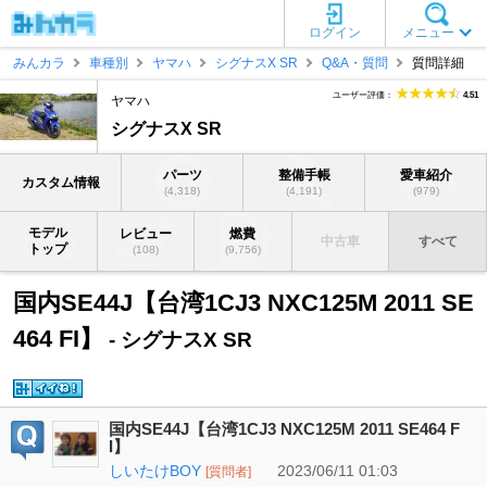
ログイン
メニュー
みんカラ
車種別
ヤマハ
シグナスX SR
Q&A・質問
質問詳細
ユーザー評価：
4.51
ヤマハ
シグナスX SR
パーツ
整備手帳
愛車紹介
カスタム情報
(4,318)
(4,191)
(979)
モデル
レビュー
燃費
中古車
すべて
トップ
(108)
(9,756)
国内SE44J【台湾1CJ3 NXC125M 2011 SE
464 FI】
- シグナスX SR
国内SE44J【台湾1CJ3 NXC125M 2011 SE464 F
I】
しいたけBOY
2023/06/11 01:03
[質問者]