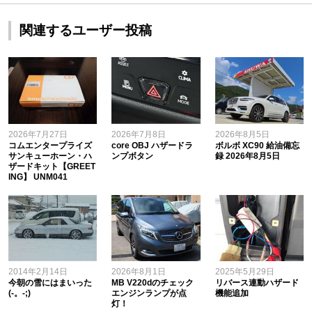
関連するユーザー投稿
2026年7月27日
2026年7月8日
2026年8月5日
コムエンタープライズ
core OBJ ハザードラ
ボルボ XC90 給油備忘
サンキューホーン・ハ
ンプボタン
録 2026年8月5日
ザードキット【GREET
ING】 UNM041
2014年2月14日
2026年8月1日
2025年5月29日
今朝の雪にはまいった
MB V220dのチェック
リバース連動ハザード
(-。-;)
エンジンランプが点
機能追加
灯！