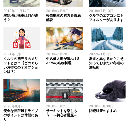
2018年11月14日
2018年4月9日
2018年7月13日
寒冷地仕様車は何が違
軽自動車の魅力を徹底
クルマのエアコンにも
う？
解説
フィルターがあります
2021年1月8日
2018年5月28日
2022年1月7日
クルマの初売りのメリ
中込健太郎が選ぶ！S
夏道と異なるからこそ
ットとは？【どのぐら
A/PAの名物料理
知っておきたい冬道の
いお得なの？オプショ
運転術
ンは？】
2020年8月26日
2018年5月21日
2018年5月30日
安全な長距離ドライブ
サーキットを楽しも
防犯対策のすすめ
のポイントは休憩にあ
う ～初心者講座～
り