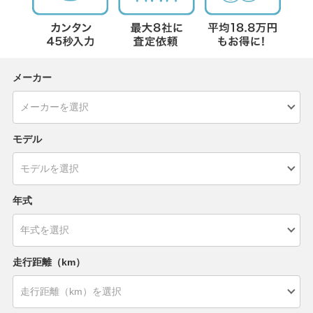
メーカー
モデル
年式
走行距離（km）