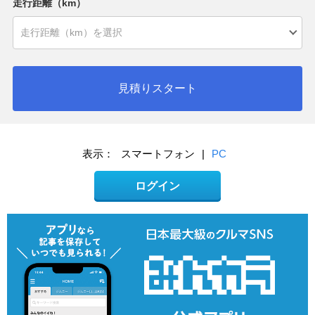
走行距離（km）
見積りスタート
表示：
スマートフォン
|
PC
ログイン