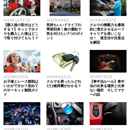
2019年12月17日
2022年4月6日
2021年10月27日
【購入後の取付はどう
気持ちいいドライブの
クルマの積載力を爆発
する？】ネットでタイ
季節到来！春の運転で
的に増大させるルーフ
ヤを購入した後はどこ
気を付けたい7つのポイ
キャリアを使いこな
で取り付けてもらう？
ント
せ！ 道交法や注意点
を解説
2019年6月25日
2018年6月21日
2019年7月2日
お子様とレース観戦は
クルマを買ったらどれ
【車中泊ルール】車中
いかがですか？初めて
だけ維持費がかかる？
泊の出来る場所と出来
のサーキット観戦ガイ
ない場所 そしてマナ
ド
ーの話
2019年2月12日
2019年7月26日
2019年2月5日