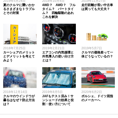
2019年5月24日
2018年10月4日
2019年11月27日
夏のクルマに襲いかか
4WD？ AWD？ フル
走行距離が長い中古車
るさまざまなトラブル
タイム？ パートタイ
は買っても大丈夫？
とその対策
ム？ 四輪駆動のあれ
これを解決
2018年7月25日
2019年2月21日
2019年5月7日
カーシェアのメリット
エアコンの内気循環と
クルマの価格差って一
とデメリットを考えて
外気導入の使い分け方
体どうなっているの？
みよう
とは？
2018年12月14日
2019年8月5日
2020年6月2日
クルマのウインドウが
JAFもテスト済み！サ
ポルシェ、ドイツ屈指
曇るはなぜ？防止方法
ンシェードの効果と役
のメーカーへ
は？
割・使い方について