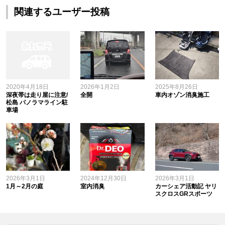
関連するユーザー投稿
2020年4月18日
2026年1月2日
2025年8月26日
深夜帯は走り屋に注意/
全開
車内オゾン消臭施工
松島 パノラマライン駐
車場
2026年3月1日
2024年12月30日
2026年3月1日
1月～2月の庭
室内消臭
カーシェア活動記 ヤリ
スクロスGRスポーツ