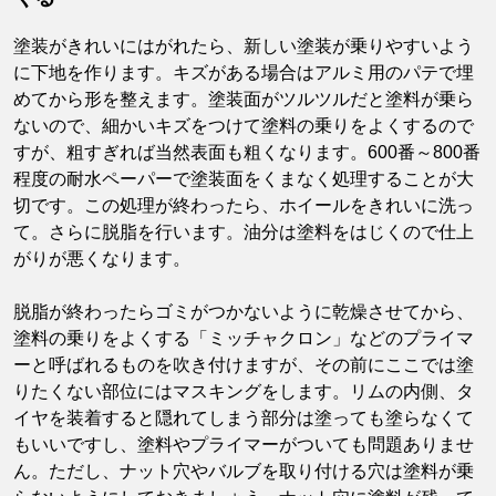
塗装がきれいにはがれたら、新しい塗装が乗りやすいよう
に下地を作ります。キズがある場合はアルミ用のパテで埋
めてから形を整えます。塗装面がツルツルだと塗料が乗ら
ないので、細かいキズをつけて塗料の乗りをよくするので
すが、粗すぎれば当然表面も粗くなります。600番～800番
程度の耐水ペーパーで塗装面をくまなく処理することが大
切です。この処理が終わったら、ホイールをきれいに洗っ
て。さらに脱脂を行います。油分は塗料をはじくので仕上
がりが悪くなります。
脱脂が終わったらゴミがつかないように乾燥させてから、
塗料の乗りをよくする「ミッチャクロン」などのプライマ
ーと呼ばれるものを吹き付けますが、その前にここでは塗
りたくない部位にはマスキングをします。リムの内側、タ
イヤを装着すると隠れてしまう部分は塗っても塗らなくて
もいいですし、塗料やプライマーがついても問題ありませ
ん。ただし、ナット穴やバルブを取り付ける穴は塗料が乗