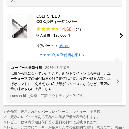
ク）
COLT SPEED
COXボディーダンパー
4.66
（71件）
購入価格：198,000円
補強パーツ
その他
このカテゴリの取付店を探す
ユーザーの最新投稿
2026年8月10日
以前から気になっていたところ、新型トライトンにも搭載し、ユ
ーチューブでの紹介動画を観て確信し注文。段差や縁石の乗り上
げがソフトに、交差点での左折等がスムーズになるなど、普段の
乗り味がさらに上品になり ...
sansan-hit
（愛車：三菱 アウトランダーPHEV）
※自作等、表示されないパーツレビューは「レビュー」を選択
※一定数のレビューがある商品のみ製品評価が表示されます。
※レビュー数や表示順は前日分が翌日の日中に反映されます。
※レビューは実際にユーザーが使用した際の主観的な感想・意見です。 商品・