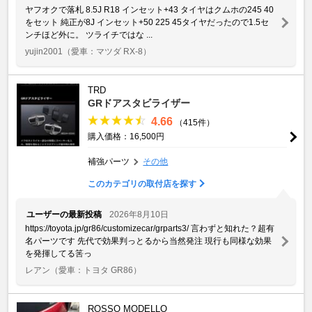
ヤフオクで落札 8.5J R18 インセット+43 タイヤはクムホの245 40
をセット 純正が8J インセット+50 225 45タイヤだったので1.5セ
ンチほど外に。 ツライチではな ...
yujin2001
（愛車：マツダ RX-8）
TRD
GRドアスタビライザー
4.66
（415件）
購入価格：16,500円
補強パーツ
その他
このカテゴリの取付店を探す
ユーザーの最新投稿
2026年8月10日
https://toyota.jp/gr86/customizecar/grparts3/ 言わずと知れた？超有
名パーツです 先代で効果判っとるから当然発注 現行も同様な効果
を発揮してる筈っ
レアン
（愛車：トヨタ GR86）
ROSSO MODELLO