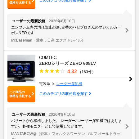
このカテゴリの取付店を探す
価格を比較する
ユーザーの最新投稿
2026年8月10日
エンブレム内の汚れ防止の為､定番のハセプロさんのマジカルカー
ボンNEOです
Mr.Baseman
（愛車：日産 エクストレイル）
COMTEC
ZEROシリーズ ZERO 608LV
4.32
（163件）
電装系
レーダー探知機
この商品の
このカテゴリの取付店を探す
価格を比較する
ユーザーの最新投稿
2026年8月10日
パサートから移植しました。 レーダー/ レーザー探知機ではありま
すが、各種モニターとして使用しています。
MANTAROW@
（愛車：フォルクスワーゲン ゴルフ オールトラッ