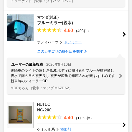
トゥーゲント
（愛車：ダイハツ コペン）
マツダ(純正)
ブルーミラー(親水)
4.60
（403件）
ボディパーツ
ドアミラー
このカテゴリの取付店を探す
ユーザーの最新投稿
2026年8月10日
後続車のライトの眩しさ低減 ボディに映り込むブルーが格好良し
親水で雨の日の視界良し 視界が広角で車庫入れが楽 おすすめです
新車時のディーラーOP
MDFちゃん
（愛車：マツダ MAZDA2）
NUTEC
NC-200
4.40
（1,053件）
ケミカル系
添加剤