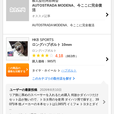
株式会社阿部商会
AUTOSTRADA MODENA、今ここに完全復
活
オススメ記事
AUTOSTRADA MODENA、今ここに完全復活
HKB SPORTS
ロングハブボルト 10mm
ロングハブボルト
4.18
（863件）
購入価格：985円
この商品の
タイヤ・ホイール
ハブボルト
価格を比較する
このカテゴリの取付店を探す
ユーザーの最新投稿
2026年8月10日
リア側に厚めのスペーサーを入れるため購入 何故かダイハツだけ
セット品が無いので、トヨタ用のを使用 ダイハツ用で探すと、39
0円/本 他メーカーの８本セットは1,085円 イミフｗ トヨタとダイ
...