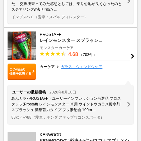
た。 交換後乗ってみた感想としては、乗り心地が良くなったのと
ステアリングの切り始め ...
インプスペＣ
（愛車：スバル フォレスター）
PROSTAFF
レインモンスター スプラッシュ
モンスターカーケア
4.68
（703件）
カーケア
ガラス・ウィンドウケア
この商品の
価格を比較する
ユーザーの最新投稿
2026年8月10日
みんカラ×PROSTAFF・ユーザーインプレッション当選品 プロス
タッフ(Prostaff) レインモンスター 車用 ウインドウガラス撥水剤
スプラッシュ 濃縮強力タイプ フッ素配合 100m ...
88ゆうや88
（愛車：ホンダ ステップワゴンスパーダ）
KENWOOD
KENWOODの“彩速ナビ”がスマホアプリとシ