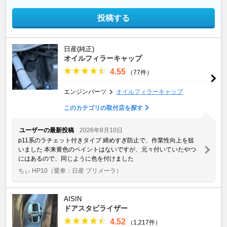
投稿する
日産(純正)
オイルフィラーキャップ
4.55
（77件）
エンジンパーツ
オイルフィラーキャップ
このカテゴリの取付店を探す
ユーザーの最新投稿
2026年8月10日
p11系のラチェット付きタイプ 締めすぎ防止で、作業性向上を狙
いました 本来黄色のペイントはないですが、元々付いていたやつ
にはあるので、同じように色を付けました
ちぃ HP10
（愛車：日産 プリメーラ）
AISIN
ドアスタビライザー
4.52
（1,217件）