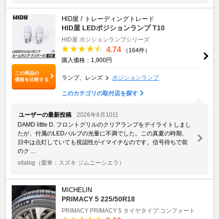
HID屋 / トレーディングトレード
HID屋 LEDポジションランプ T10
HID屋 ポジションランプシリーズ
4.74
（164件）
購入価格：1,900円
この商品の
ランプ、レンズ
ポジションランプ
価格を比較する
このカテゴリの取付店を探す
ユーザーの最新投稿
2026年8月10日
DAMD little D. フロントグリルのクリアランプをデイライトしまし
たが、付属のLEDバルブの光量に不満でした。この真夏の時期、
日中は点灯していても視認性がイマイチなのです。信号待ちで前
のク ...
vitabig
（愛車：スズキ ジムニーシエラ）
MICHELIN
PRIMACY 5 225/50R18
PRIMACY
PRIMACY 5
タイヤタイプ:コンフォート