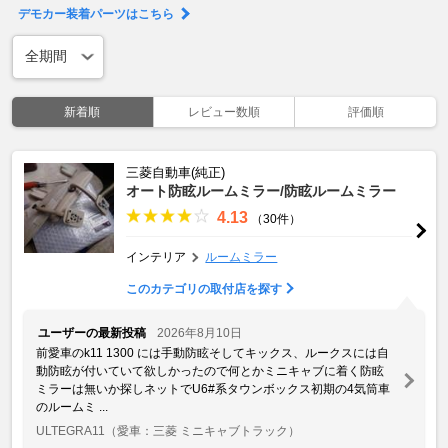
デモカー装着パーツはこちら
新着順
レビュー数順
評価順
三菱自動車(純正)
オート防眩ルームミラー/防眩ルームミラー
4.13
（30件）
インテリア
ルームミラー
このカテゴリの取付店を探す
ユーザーの最新投稿
2026年8月10日
前愛車のk11 1300 には手動防眩そしてキックス、ルークスには自
動防眩が付いていて欲しかったので何とかミニキャブに着く防眩
ミラーは無いか探しネットでU6#系タウンボックス初期の4気筒車
のルームミ ...
ULTEGRA11
（愛車：三菱 ミニキャブトラック）