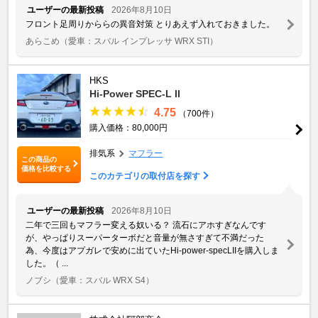
ユーザーの最新投稿
2026年8月10日
フロント足周りかららの異音対策 とりあえず入れておきました。
あらこめ
（愛車：スバル インプレッサ WRX STI）
HKS
Hi-Power SPEC-L II
4.75
（700件）
購入価格：80,000円
排気系
マフラー
この商品の
価格を比較する
このカテゴリの取付店を探す
ユーザーの最新投稿
2026年8月10日
二年で三回もマフラー変える奴いる？ 流石にアホすぎなんです
が、やっぱりスーパーターボだと音量が無さすぎて不満だった
為、今度はアプガレで安めに出ていたHi-power-specLIIを購入しま
した。（ ...
ノブシ
（愛車：スバル WRX S4）