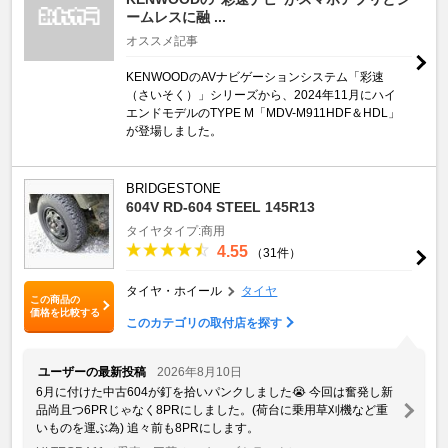
ームレスに融 ...
オススメ記事
KENWOODのAVナビゲーションシステム「彩速
（さいそく）」シリーズから、2024年11月にハイ
エンドモデルのTYPE M「MDV-M911HDF＆HDL」
が登場しました。
BRIDGESTONE
604V RD-604 STEEL 145R13
タイヤタイプ:商用
4.55
（31件）
タイヤ・ホイール
タイヤ
この商品の
価格を比較する
このカテゴリの取付店を探す
ユーザーの最新投稿
2026年8月10日
6月に付けた中古604が釘を拾いパンクしました😭 今回は奮発し新
品尚且つ6PRじゃなく8PRにしました。(荷台に乗用草刈機など重
いものを運ぶ為) 追々前も8PRにします。