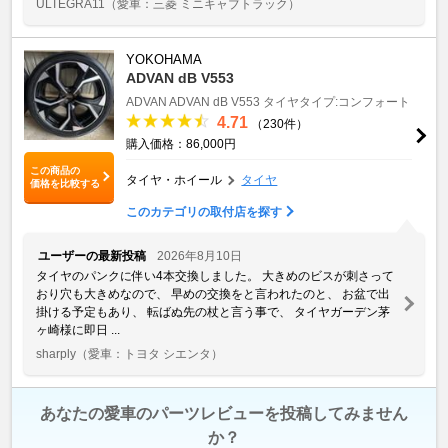
ULTEGRA11
（愛車：三菱 ミニキャブトラック）
YOKOHAMA
ADVAN dB V553
ADVAN
ADVAN dB V553
タイヤタイプ:コンフォート
4.71
（230件）
購入価格：86,000円
この商品の
タイヤ・ホイール
タイヤ
価格を比較する
このカテゴリの取付店を探す
ユーザーの最新投稿
2026年8月10日
タイヤのパンクに伴い4本交換しました。 大きめのビスが刺さって
おり穴も大きめなので、 早めの交換をと言われたのと、 お盆で出
掛ける予定もあり、 転ばぬ先の杖と言う事で、 タイヤガーデン茅
ヶ崎様に即日 ...
sharply
（愛車：トヨタ シエンタ）
あなたの愛車のパーツレビューを投稿してみません
か？