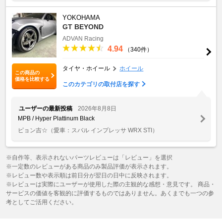
YOKOHAMA
GT BEYOND
ADVAN Racing
4.94
（340件）
タイヤ・ホイール
ホイール
この商品の
価格を比較する
このカテゴリの取付店を探す
ユーザーの最新投稿
2026年8月8日
MPB / Hyper Plattinum Black
ピョン吉☆
（愛車：スバル インプレッサ WRX STI）
※自作等、表示されないパーツレビューは「レビュー」を選択
※一定数のレビューがある商品のみ製品評価が表示されます。
※レビュー数や表示順は前日分が翌日の日中に反映されます。
※レビューは実際にユーザーが使用した際の主観的な感想・意見です。 商品・
サービスの価値を客観的に評価するものではありません。あくまでも一つの参
考としてご活用ください。