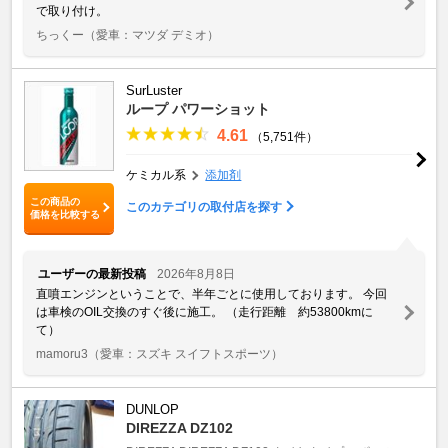
で取り付け。
ちっくー
（愛車：マツダ デミオ）
SurLuster
ループ パワーショット
4.61
（5,751件）
ケミカル系
添加剤
この商品の
このカテゴリの取付店を探す
価格を比較する
ユーザーの最新投稿
2026年8月8日
直噴エンジンということで、半年ごとに使用しております。 今回
は車検のOIL交換のすぐ後に施工。 （走行距離 約53800kmに
て）
mamoru3
（愛車：スズキ スイフトスポーツ）
DUNLOP
DIREZZA DZ102