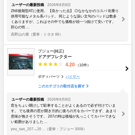
ユーザーの最新投稿
2026年8月8日
ZN6後期型ATに使用。 【良かった点】 ◎なかなかのコスパ 街乗り
併用可能なメタル系パッド。 同じような謳い文句のパッドは数多
くありますが、これはその中でも価格が頭一つ抜けて安いです。
肝心の性 ...
高野山の鹿
（愛車：トヨタ 86）
プジョー(純正)
ドアデフレクター
4.20
（10件）
ボディパーツ
バイザー
このカテゴリの取付店を探す
ユーザーの最新投稿
2026年8月8日
窓をちょい開けして駐車することがよくあるので必ず付けていま
す。 でも後席の窓が開き方的に後ろの方をカバーできず、あまり
意味が無さそうです。 207の時は後端が丸っこくてカバーできな
い範囲がありました ...
you_san_207→20 ...
（愛車：プジョー 3008）