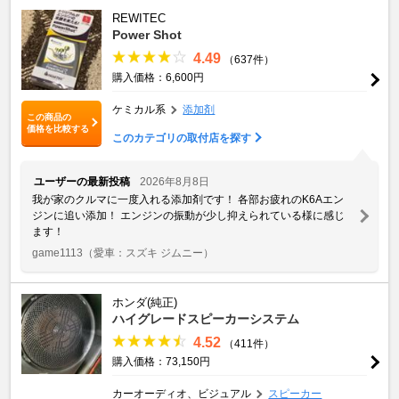
REWITEC
Power Shot
4.49
（637件）
購入価格：6,600円
ケミカル系
添加剤
この商品の
価格を比較する
このカテゴリの取付店を探す
ユーザーの最新投稿
2026年8月8日
我が家のクルマに一度入れる添加剤です！ 各部お疲れのK6Aエン
ジンに追い添加！ エンジンの振動が少し抑えられている様に感じ
ます！
game1113
（愛車：スズキ ジムニー）
ホンダ(純正)
ハイグレードスピーカーシステム
4.52
（411件）
購入価格：73,150円
カーオーディオ、ビジュアル
スピーカー