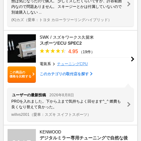
態は気になったので購入。 少しミスしたくらいですが、許容範囲
内なので問題ありません。 スキージーとかは付属していないので
別途購入しない ...
(K)カズ
（愛車：トヨタ カローラツーリングハイブリッド）
SWK / スズキワークス久留米
スポーツECU SPEC2
4.95
（19件）
電装系
チューニングCPU
この商品の
このカテゴリの取付店を探す
価格を比較する
ユーザーの最新投稿
2026年8月8日
PROを入れました。下から上まで気持ちよく回せます^_^ 燃費も
良くなり替えて良かった。
willvs2001
（愛車：スズキ スイフトスポーツ）
KENWOOD
デジタルミラー専用チューニングで自然な後