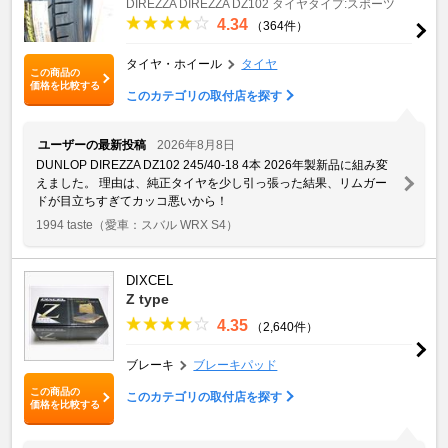
DIREZZA
DIREZZA DZ102
タイヤタイプ:スポーツ
4.34
（364件）
タイヤ・ホイール
タイヤ
この商品の
価格を比較する
このカテゴリの取付店を探す
ユーザーの最新投稿
2026年8月8日
DUNLOP DIREZZA DZ102 245/40-18 4本 2026年製新品に組み変
えました。 理由は、純正タイヤを少し引っ張った結果、リムガー
ドが目立ちすぎてカッコ悪いから！
1994 taste
（愛車：スバル WRX S4）
DIXCEL
Z type
4.35
（2,640件）
ブレーキ
ブレーキパッド
この商品の
このカテゴリの取付店を探す
価格を比較する