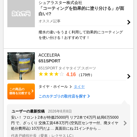
シュアラスター株式会社
「コーティングを効果的に塗り分ける」が面
白い!?
オススメ記事
撥水の違いをうまく利用して効果的にコーティング
を使い分ける！おすすめです！
ACCELERA
651SPORT
651SPORT
タイヤタイプ:スポーツ
4.16
（179件）
タイヤ・ホイール
タイヤ
この商品の
価格を比較する
このカテゴリの取付店を探す
ユーザーの最新投稿
2026年8月8日
安い！ フロント2本が特価25000円 リア2本で4万円 結局6万5000
円 で、ざっくり 交換工賃4本3万円 (空気圧センサー付、廃タイヤ
処分費用込) 10万円だよ… 真面目にね 21インチから ...
代表戸締役社長
（愛車：レクサス LC）