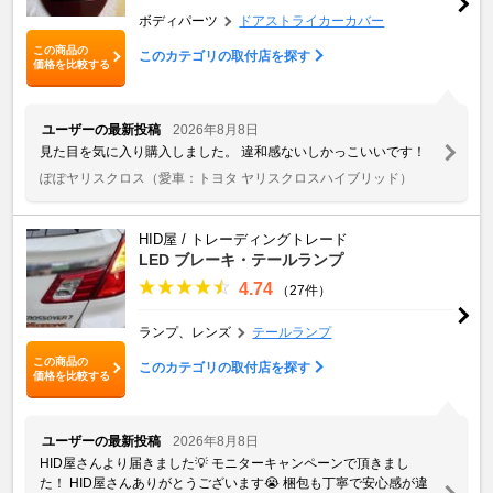
ボディパーツ
ドアストライカーカバー
この商品の
このカテゴリの取付店を探す
価格を比較する
ユーザーの最新投稿
2026年8月8日
見た目を気に入り購入しました。 違和感ないしかっこいいです！
ぽぽヤリスクロス
（愛車：トヨタ ヤリスクロスハイブリッド）
HID屋 / トレーディングトレード
LED ブレーキ・テールランプ
4.74
（27件）
ランプ、レンズ
テールランプ
この商品の
このカテゴリの取付店を探す
価格を比較する
ユーザーの最新投稿
2026年8月8日
HID屋さんより届きました💡 モニターキャンペーンで頂きまし
た！ HID屋さんありがとうございます😭 梱包も丁寧で安心感が違