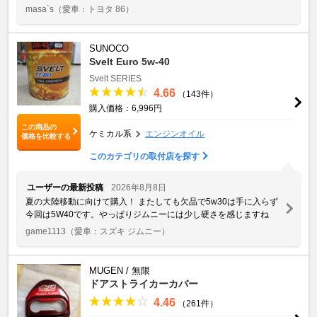
masa`s
（愛車：トヨタ 86）
SUNOCO
Svelt Euro 5w-40
Svelt SERIES
4.66
（143件）
購入価格：6,996円
この商品の
ケミカル系
エンジンオイル
価格を比較する
このカテゴリの取付店を探す
ユーザーの最新投稿
2026年8月8日
夏の大陸移動に向けて購入！ またしても欠品で5w30は手に入らず
今回は5W40です。やっぱりジムニーには少し硬さを感じますね
game1113
（愛車：スズキ ジムニー）
MUGEN / 無限
ドアストライカーカバー
4.46
（261件）