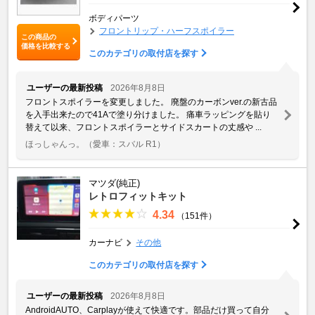
ボディパーツ
フロントリップ・ハーフスポイラー
この商品の
価格を比較する
このカテゴリの取付店を探す
ユーザーの最新投稿
2026年8月8日
フロントスポイラーを変更しました。 廃盤のカーボンver.の新古品
を入手出来たので41Aで塗り分けました。 痛車ラッピングを貼り
替えて以来、フロントスポイラーとサイドスカートの丈感や ...
ほっしゃんっ。
（愛車：スバル R1）
マツダ(純正)
レトロフィットキット
4.34
（151件）
カーナビ
その他
このカテゴリの取付店を探す
ユーザーの最新投稿
2026年8月8日
AndroidAUTO、Carplayが使えて快適です。部品だけ買って自分