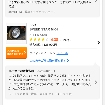
いますね 肝心のLEDですが実はジムニーはすでに LEDに交換済み
で違 ...
game1113
（愛車：スズキ ジムニー）
SSR
SPEED STAR MK-Ⅰ
SPEED STAR
4.38
（224件）
購入価格：125,000円
この商品の
タイヤ・ホイール
ホイール
価格を比較する
このカテゴリの取付店を探す
ユーザーの最新投稿
2026年8月8日
スズキ純正アルミじゃやっぱり物足りなく感じて・・・ 中古です
が、ほぼ同じ値段でワークのエクイップ０３も出てましたが エク
イップは結構履いてる人が多いのと、マークⅠも一度は履いてみた
かったのでこちらに ...
Ｋ－トラ研究員
（愛車：スズキ キャリイトラック）