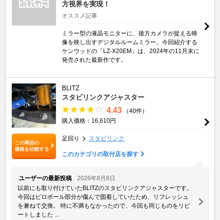
方視界を実現！
オススメ記事
ミラー型の液晶モニターに、後方カメラが捉える映
像を映し出すデジタルルームミラー。今回紹介する
ケンウッドの「LZ-X20EM」は、2024年の11月末に
発売された最新作です。
BLITZ
スタビリンクアジャスター
4.43
（40件）
購入価格：16,610円
足回り
スタビリンク
この商品の
価格を比較する
このカテゴリの取付店を探す
ユーザーの最新投稿
2026年8月8日
以前にも取り付けていたBLITZのスタビリンクアジャスターです。
今回はピロボール部分が傷んで固着していたため、リフレッシュ
を兼ねて交換。 特に不満もなかったので、今回も同じものをリピ
ートしました ...