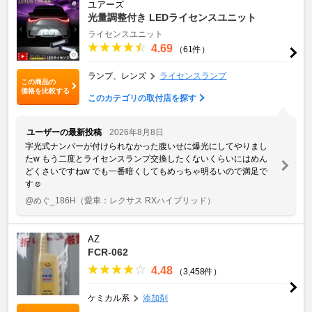
ユアーズ
光量調整付き LEDライセンスユニット
ライセンスユニット
4.69
（61件）
ランプ、レンズ
ライセンスランプ
この商品の
価格を比較する
このカテゴリの取付店を探す
ユーザーの最新投稿
2026年8月8日
字光式ナンバーが付けられなかった腹いせに爆光にしてやりまし
た‪w もう二度とライセンスランプ交換したくないくらいにはめん
どくさいですね‪w でも一番暗くしてもめっちゃ明るいので満足で
す☺️
@めぐ_186H
（愛車：レクサス RXハイブリッド）
AZ
FCR-062
4.48
（3,458件）
ケミカル系
添加剤