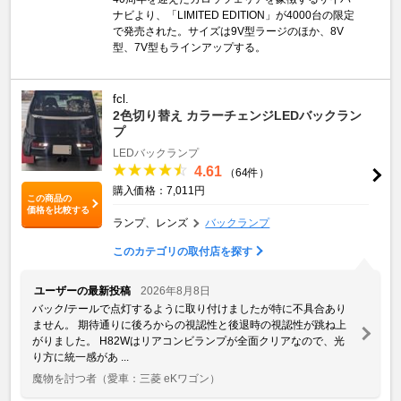
ナビより、「LIMITED EDITION」が4000台の限定
で発売された。サイズは9V型ラージのほか、8V
型、7V型もラインアップする。
fcl.
2色切り替え カラーチェンジLEDバックラン
プ
LEDバックランプ
4.61
（64件）
購入価格：7,011円
この商品の
価格を比較する
ランプ、レンズ
バックランプ
このカテゴリの取付店を探す
ユーザーの最新投稿
2026年8月8日
バック/テールで点灯するように取り付けましたが特に不具合あり
ません。 期待通りに後ろからの視認性と後退時の視認性が跳ね上
がりました。 H82Wはリアコンビランプが全面クリアなので、光
り方に統一感があ ...
魔物を討つ者
（愛車：三菱 eKワゴン）