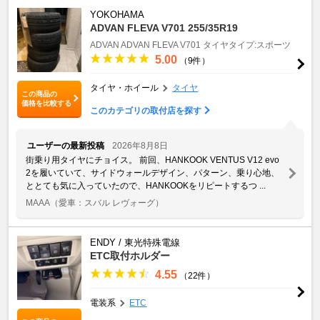
YOKOHAMA
ADVAN FLEVA V701 255/35R19
ADVAN
ADVAN FLEVA V701
タイヤタイプ:スポーツ
5.00
（9件）
タイヤ・ホイール
タイヤ
この商品の
価格を比較する
このカテゴリの取付店を探す
ユーザーの最新投稿
2026年8月8日
街乗り用タイヤにチョイス。 前回、HANKOOK VENTUS V12 evo
2を履いていて、サイドウォールデザイン、パターン、乗り心地、
ととても気に入っていたので、HANKOOKをリピートするつ ...
MAAA
（愛車：スバル レヴォーグ）
ENDY / 東光特殊電線
ETC取付ホルダー
4.55
（22件）
電装系
ETC