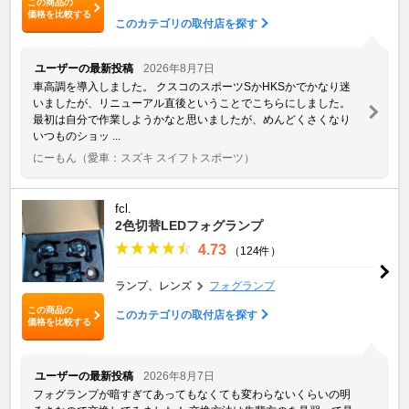
この商品の
価格を比較する
このカテゴリの取付店を探す
ユーザーの最新投稿
2026年8月7日
車高調を導入しました。 クスコのスポーツSかHKSかでかなり迷
いましたが、リニューアル直後ということでこちらにしました。
最初は自分で作業しようかなと思いましたが、めんどくさくなり
いつものショッ ...
にーもん
（愛車：スズキ スイフトスポーツ）
fcl.
2色切替LEDフォグランプ
4.73
（124件）
ランプ、レンズ
フォグランプ
この商品の
このカテゴリの取付店を探す
価格を比較する
ユーザーの最新投稿
2026年8月7日
フォグランプが暗すぎてあってもなくても変わらないくらいの明