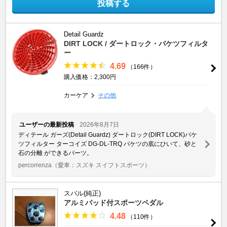
投稿する
Detail Guardz
DIRT LOCK / ダートロック・バケツフィルタ
ー
4.69
（166件）
購入価格：2,300円
カーケア
その他
ユーザーの最新投稿
2026年8月7日
ディテール ガーズ(Detail Guardz) ダートロック(DIRT LOCK)バケ
ツフィルター ターコイズ DG-DL-TRQ バケツの底にひいて、砂と
石の分離 ができるパーツ。
percorrenza
（愛車：スズキ スイフトスポーツ）
スバル(純正)
アルミパッド付スポーツペダル
4.48
（110件）