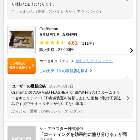
り軽快な走りになります。
こしゃまいん
（愛車：スバル レガシィ アウトバック）
Craftsman
ARMED FLASHER
4.61
（111件）
購入価格：27,000円
カーセキュリティ
セキュリティシステム
この商品の
価格を比較する
このカテゴリの取付店を探す
ユーザーの最新投稿
2026年8月8日
Craftsman製のARMED FLASHER for BMW-F(i3含む) ルームミラ
ーセキュリティーLED点滅装置を装着しました 価格は取付工賃込
みです 純正セキュリティが付いてない車両に ...
ぷらとん
（愛車：BMW 3シリーズ セダン）
シュアラスター株式会社
「コーティングを効果的に塗り分ける」が面
白い!?