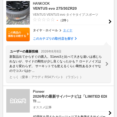
HANKOOK
VENTUS evo 275/30ZR20
VENTUS
VENTUS evo
タイヤタイプ:スポーツ
-
（2件）
タイヤ・ホイール
タイヤ
この商品の
価格を比較する
このカテゴリの取付店を探す
ユーザーの最新投稿
2026年8月8日
新製品出てからすぐの購入。S1evo3と比べて大きな違いは感じら
れないが、サイドの剛性が少し良くなったかも？ ロードノイズは
あまり変わらず。 サーキットでも使えるくらい剛性あるタイヤな
のでコスパはか ...
とっく
（愛車：アウディ RS4アバント （ワゴン））
Pioneer
2026年の最新サイバーナビは「LIMITED EDI
TI ...
オススメ記事
40周年を迎えたカロッツェリアを象徴するサイバー