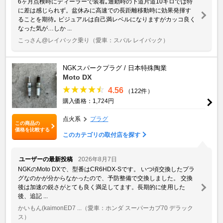
6ヶ月点検時にディーラーで装着｡通勤時の下道片道10キロでは特
に差は感じられず。盆休みに高速での長距離移動時に効果発揮す
ることを期待｡ ビジュアルは自己満レベルになりますがカッコ良く
なった気が…しか ...
こっさん@レイバック乗り
（愛車：スバル レイバック）
NGKスパークプラグ / 日本特殊陶業
Moto DX
4.56
（122件）
購入価格：1,724円
点火系
プラグ
この商品の
価格を比較する
このカテゴリの取付店を探す
ユーザーの最新投稿
2026年8月7日
NGKのMoto DXで、型番はCR6HDX-Sです。 いつ頃交換したプラ
グなのかが分からなかったので、予防整備で交換しました。 交換
後は加速の鋭さがとても良く満足してます。長期的に使用した
後、追記 ...
かいもん(kaimonED7 ...
（愛車：ホンダ スーパーカブ70 デラック
ス）