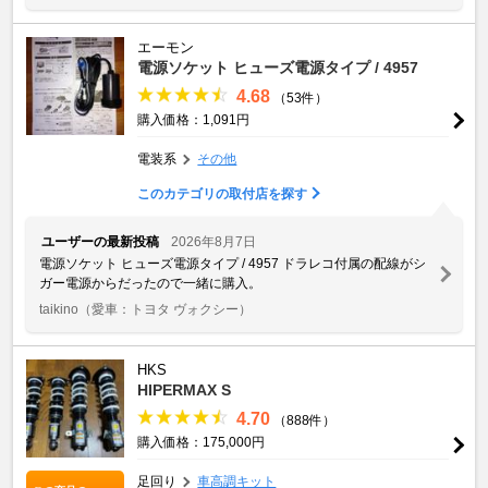
エーモン
電源ソケット ヒューズ電源タイプ / 4957
4.68
（53件）
購入価格：1,091円
電装系
その他
このカテゴリの取付店を探す
ユーザーの最新投稿
2026年8月7日
電源ソケット ヒューズ電源タイプ / 4957 ドラレコ付属の配線がシ
ガー電源からだったので一緒に購入。
taikino
（愛車：トヨタ ヴォクシー）
HKS
HIPERMAX S
4.70
（888件）
購入価格：175,000円
足回り
車高調キット