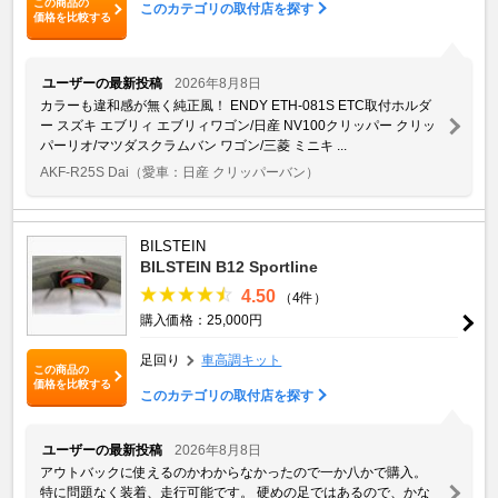
この商品の
このカテゴリの取付店を探す
価格を比較する
ユーザーの最新投稿
2026年8月8日
カラーも違和感が無く純正風！ ENDY ETH-081S ETC取付ホルダ
ー スズキ エブリィ エブリィワゴン/日産 NV100クリッパー クリッ
パーリオ/マツダスクラムバン ワゴン/三菱 ミニキ ...
AKF-R25S Dai
（愛車：日産 クリッパーバン）
BILSTEIN
BILSTEIN B12 Sportline
4.50
（4件）
購入価格：25,000円
足回り
車高調キット
この商品の
価格を比較する
このカテゴリの取付店を探す
ユーザーの最新投稿
2026年8月8日
アウトバックに使えるのかわからなかったので一か八かで購入。
特に問題なく装着、走行可能です。 硬めの足ではあるので、かな