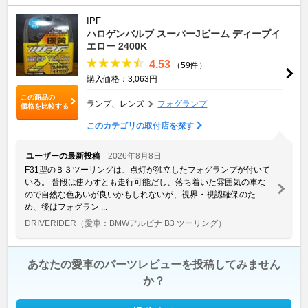
IPF
ハロゲンバルブ スーパーJビーム ディープイ
エロー 2400K
4.53
（59件）
購入価格：3,063円
この商品の
ランプ、レンズ
フォグランプ
価格を比較する
このカテゴリの取付店を探す
ユーザーの最新投稿
2026年8月8日
F31型のＢ３ツーリングは、点灯が独立したフォグランプが付いて
いる。 普段は使わずとも走行可能だし、落ち着いた雰囲気の車な
ので自然な色あいが良いかもしれないが、視界・視認確保のた
め、後はフォグラン ...
DRIVERIDER
（愛車：BMWアルピナ B3 ツーリング）
あなたの愛車のパーツレビューを投稿してみません
か？