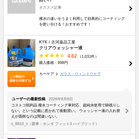
オススメ記事
撥水の違いをうまく利用して効果的にコーティング
を使い分ける！おすすめです！
KYK / 古河薬品工業
クリアウォッシャー液
4.62
（1,031件）
購入価格：998円
カーケア
ガラス・ウィンドウケア
この商品の
価格を比較する
ユーザーの最新投稿
2026年8月8日
コストコ戦利品 撥水コーティング車対応、超純水使用で跡残りし
ない。という記載に惹かれて衝動買い。 ウォッシャー液の入れ替
えが面倒なのは間違いない。
s_8810_s
（愛車：ホンダ フィット3 ハイブリッド）