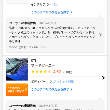
インテリア
ペダル
このカテゴリの取付店を探す
ユーザーの最新投稿
2026年8月7日
品番：36024FA010 アクセルペダルの変更に伴い、 カップカーベ
ーシック純正のゴムパッドから、標準グレードのアルミパッド付
スポーツペダルに交換しました。 ブレーキペダルとクラッチペダ
ルは共通 ...
MAAA
（愛車：スバル BRZ）
STI
フードガーニー
4.62
（68件）
ボディパーツ
ボンネット関連
この商品の
このカテゴリの取付店を探す
価格を比較する
ユーザーの最新投稿
2026年8月7日