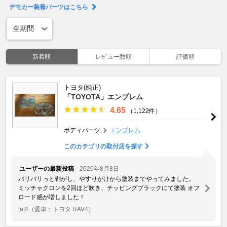
デモカー装着パーツはこちら
新着順
レビュー数順
評価順
トヨタ(純正)
「TOYOTA」エンブレム
4.65
（1,122件）
ボディパーツ
エンブレム
このカテゴリの取付店を探す
ユーザーの最新投稿
2026年8月8日
バリバリっと剥がし、やすりがけから塗装までやってみました。
ミッチャクロンを2回ほど吹き、チッピングブラックにて塗装 オフ
ロード感が増しました！
tat4
（愛車：トヨタ RAV4）