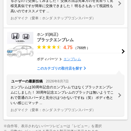
るさなので交換してみました！ 交換方法は先輩方のを見習って見
様見真似ですが簡単に交換できました！ 明るさもあって視認性も
高いのでオススメです ...
おざマイク
（愛車：ホンダ ステップワゴンスパーダ）
ホンダ(純正)
ブラックエンブレム
4.75
（766件）
ボディパーツ
エンブレム
このカテゴリの取付店を探す
ユーザーの最新投稿
2026年8月7日
エンブレムは30周年記念のエンブレムではなくブラックエンブレ
ムにしました！ 30周年記念エンブレムのブラックは無いようでこ
れで普通のスパーダと見分けはつかないですね（笑） ボディ色と
いい感じにマッチ ...
おざマイク
（愛車：ホンダ ステップワゴンスパーダ）
※自作等、表示されないパーツレビューは「レビュー」を選択