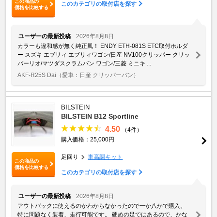
この商品の
このカテゴリの取付店を探す
価格を比較する
ユーザーの最新投稿
2026年8月8日
カラーも違和感が無く純正風！ ENDY ETH-081S ETC取付ホルダ
ー スズキ エブリィ エブリィワゴン/日産 NV100クリッパー クリッ
パーリオ/マツダスクラムバン ワゴン/三菱 ミニキ ...
AKF-R25S Dai
（愛車：日産 クリッパーバン）
BILSTEIN
BILSTEIN B12 Sportline
4.50
（4件）
購入価格：25,000円
足回り
車高調キット
この商品の
価格を比較する
このカテゴリの取付店を探す
ユーザーの最新投稿
2026年8月8日
アウトバックに使えるのかわからなかったので一か八かで購入。
特に問題なく装着、走行可能です。 硬めの足ではあるので、かな