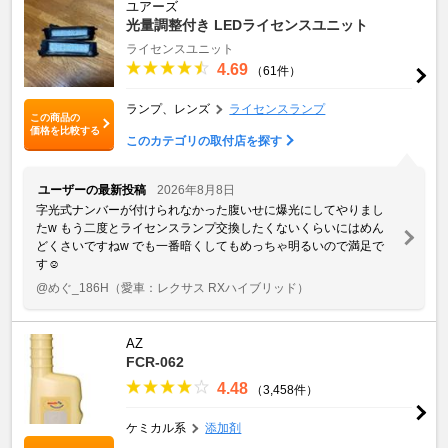
ユアーズ
光量調整付き LEDライセンスユニット
ライセンスユニット
4.69
（61件）
ランプ、レンズ
ライセンスランプ
この商品の
価格を比較する
このカテゴリの取付店を探す
ユーザーの最新投稿
2026年8月8日
字光式ナンバーが付けられなかった腹いせに爆光にしてやりまし
た‪w もう二度とライセンスランプ交換したくないくらいにはめん
どくさいですね‪w でも一番暗くしてもめっちゃ明るいので満足で
す☺️
@めぐ_186H
（愛車：レクサス RXハイブリッド）
AZ
FCR-062
4.48
（3,458件）
ケミカル系
添加剤