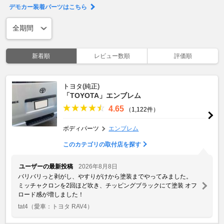
デモカー装着パーツはこちら
新着順
レビュー数順
評価順
トヨタ(純正)
「TOYOTA」エンブレム
4.65
（1,122件）
ボディパーツ
エンブレム
このカテゴリの取付店を探す
ユーザーの最新投稿
2026年8月8日
バリバリっと剥がし、やすりがけから塗装までやってみました。
ミッチャクロンを2回ほど吹き、チッピングブラックにて塗装 オフ
ロード感が増しました！
tat4
（愛車：トヨタ RAV4）