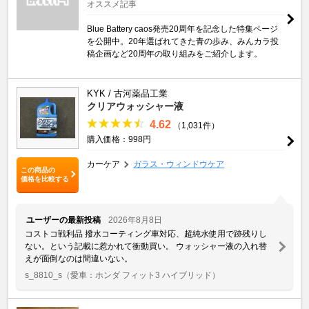
オススメ記事
Blue Battery caos発売20周年を記念した特集ページ
を公開中。20年選ばれてきた青の歩み、みんカラ投
稿企画など20周年の取り組みをご紹介します。
KYK / 古河薬品工業
クリアウォッシャー液
4.62
（1,031件）
購入価格：998円
カーケア
ガラス・ウィンドウケア
この商品の
価格を比較する
ユーザーの最新投稿
2026年8月8日
コストコ戦利品 撥水コーティング車対応、超純水使用で跡残りし
ない。という記載に惹かれて衝動買い。 ウォッシャー液の入れ替
えが面倒なのは間違いない。
s_8810_s
（愛車：ホンダ フィット3 ハイブリッド）