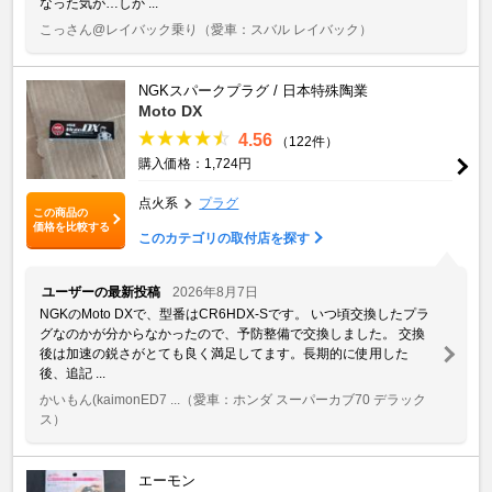
なった気が…しか ...
こっさん@レイバック乗り
（愛車：スバル レイバック）
NGKスパークプラグ / 日本特殊陶業
Moto DX
4.56
（122件）
購入価格：1,724円
点火系
プラグ
この商品の
価格を比較する
このカテゴリの取付店を探す
ユーザーの最新投稿
2026年8月7日
NGKのMoto DXで、型番はCR6HDX-Sです。 いつ頃交換したプラ
グなのかが分からなかったので、予防整備で交換しました。 交換
後は加速の鋭さがとても良く満足してます。長期的に使用した
後、追記 ...
かいもん(kaimonED7 ...
（愛車：ホンダ スーパーカブ70 デラック
ス）
エーモン