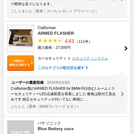
り軽快な走りになります。
こしゃまいん
（愛車：スバル レガシィ アウトバック）
Craftsman
ARMED FLASHER
4.61
（111件）
購入価格：27,000円
カーセキュリティ
セキュリティシステム
この商品の
価格を比較する
このカテゴリの取付店を探す
ユーザーの最新投稿
2026年8月8日
Craftsman製のARMED FLASHER for BMW-F(i3含む) ルームミラ
ーセキュリティーLED点滅装置を装着しました 価格は取付工賃込
みです 純正セキュリティが付いてない車両に ...
ぷらとん
（愛車：BMW 3シリーズ セダン）
パナソニック
Blue Battery caos