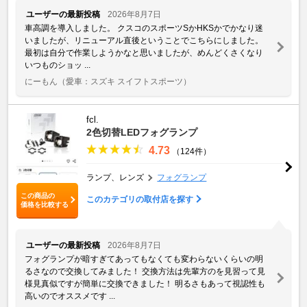
ユーザーの最新投稿
2026年8月7日
車高調を導入しました。 クスコのスポーツSかHKSかでかなり迷
いましたが、リニューアル直後ということでこちらにしました。
最初は自分で作業しようかなと思いましたが、めんどくさくなり
いつものショッ ...
にーもん
（愛車：スズキ スイフトスポーツ）
fcl.
2色切替LEDフォグランプ
4.73
（124件）
ランプ、レンズ
フォグランプ
この商品の
このカテゴリの取付店を探す
価格を比較する
ユーザーの最新投稿
2026年8月7日
フォグランプが暗すぎてあってもなくても変わらないくらいの明
るさなので交換してみました！ 交換方法は先輩方のを見習って見
様見真似ですが簡単に交換できました！ 明るさもあって視認性も
高いのでオススメです ...