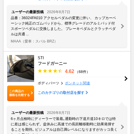
ユーザーの最新投稿
2026年8月7日
品番：36024FA010 アクセルペダルの変更に伴い、 カップカーベ
ーシック純正のゴムパッドから、標準グレードのアルミパッド付
スポーツペダルに交換しました。 ブレーキペダルとクラッチペダ
ルは共通 ...
MAAA
（愛車：スバル BRZ）
STI
フードガーニー
4.62
（68件）
ボディパーツ
ボンネット関連
この商品の
このカテゴリの取付店を探す
価格を比較する
ユーザーの最新投稿
2026年8月7日
6ヶ月点検時にディーラーで装着｡通勤時の下道片道10キロでは特
に差は感じられず。盆休みに高速での長距離移動時に効果発揮す
ることを期待｡ ビジュアルは自己満レベルになりますがカッコ良く