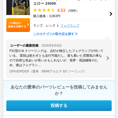
エロー 2400K
4.53
（59件）
購入価格：3,063円
この商品の
ランプ、レンズ
フォグランプ
価格を比較する
このカテゴリの取付店を探す
ユーザーの最新投稿
2026年8月8日
F31型のＢ３ツーリングは、点灯が独立したフォグランプが付いて
いる。 普段は使わずとも走行可能だし、落ち着いた雰囲気の車な
ので自然な色あいが良いかもしれないが、視界・視認確保のた
め、後はフォグラン ...
DRIVERIDER
（愛車：BMWアルピナ B3 ツーリング）
あなたの愛車のパーツレビューを投稿してみません
か？
投稿する