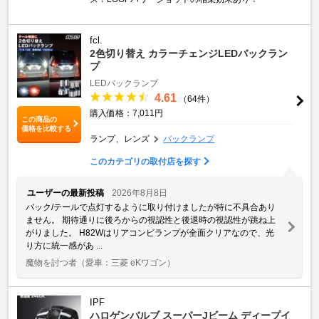
fcl.
2色切り替え カラーチェンジLEDバックラン
プ
LEDバックランプ
4.61
（64件）
購入価格：7,011円
この商品の
価格を比較する
ランプ、レンズ
バックランプ
このカテゴリの取付店を探す
ユーザーの最新投稿
2026年8月8日
バック/テールで点灯するように取り付けましたが特に不具合あり
ません。 期待通りに後ろからの視認性と後退時の視認性が跳ね上
がりました。 H82Wはリアコンビランプが全面クリアなので、光
り方に統一感があ ...
魔物を討つ者
（愛車：三菱 eKワゴン）
IPF
ハロゲンバルブ スーパーJビーム ディープイ