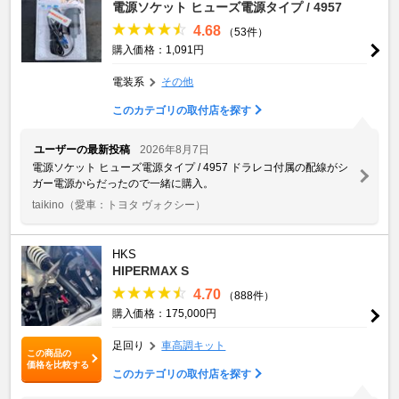
電源ソケット ヒューズ電源タイプ / 4957
4.68
（53件）
購入価格：1,091円
電装系
その他
このカテゴリの取付店を探す
ユーザーの最新投稿
2026年8月7日
電源ソケット ヒューズ電源タイプ / 4957 ドラレコ付属の配線がシ
ガー電源からだったので一緒に購入。
taikino
（愛車：トヨタ ヴォクシー）
HKS
HIPERMAX S
4.70
（888件）
購入価格：175,000円
足回り
車高調キット
この商品の
価格を比較する
このカテゴリの取付店を探す