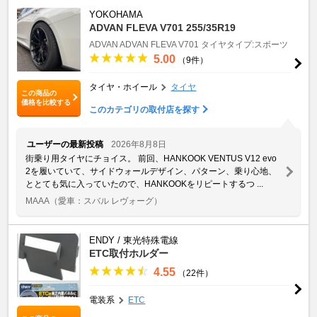
YOKOHAMA
ADVAN FLEVA V701 255/35R19
ADVAN
ADVAN FLEVA V701
タイヤタイプ:スポーツ
5.00
（9件）
タイヤ・ホイール
タイヤ
この商品の
価格を比較する
このカテゴリの取付店を探す
ユーザーの最新投稿
2026年8月8日
街乗り用タイヤにチョイス。 前回、HANKOOK VENTUS V12 evo
2を履いていて、サイドウォールデザイン、パターン、乗り心地、
ととても気に入っていたので、HANKOOKをリピートするつ ...
MAAA
（愛車：スバル レヴォーグ）
ENDY / 東光特殊電線
ETC取付ホルダー
4.55
（22件）
電装系
ETC