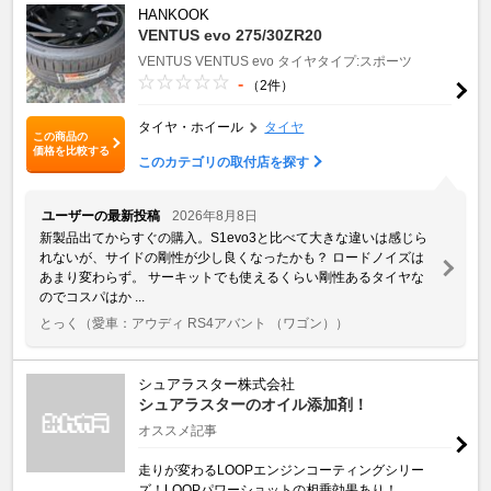
HANKOOK
VENTUS evo 275/30ZR20
VENTUS
VENTUS evo
タイヤタイプ:スポーツ
-
（2件）
タイヤ・ホイール
タイヤ
この商品の
価格を比較する
このカテゴリの取付店を探す
ユーザーの最新投稿
2026年8月8日
新製品出てからすぐの購入。S1evo3と比べて大きな違いは感じら
れないが、サイドの剛性が少し良くなったかも？ ロードノイズは
あまり変わらず。 サーキットでも使えるくらい剛性あるタイヤな
のでコスパはか ...
とっく
（愛車：アウディ RS4アバント （ワゴン））
シュアラスター株式会社
シュアラスターのオイル添加剤！
オススメ記事
走りが変わるLOOPエンジンコーティングシリー
ズ！LOOPパワーショットの相乗効果あり！