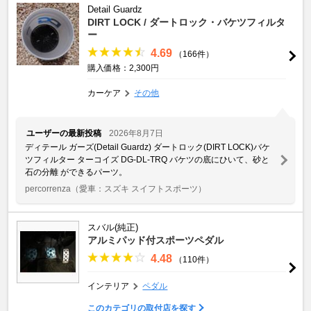
Detail Guardz
DIRT LOCK / ダートロック・バケツフィルタ
ー
4.69
（166件）
購入価格：2,300円
カーケア
その他
ユーザーの最新投稿
2026年8月7日
ディテール ガーズ(Detail Guardz) ダートロック(DIRT LOCK)バケ
ツフィルター ターコイズ DG-DL-TRQ バケツの底にひいて、砂と
石の分離 ができるパーツ。
percorrenza
（愛車：スズキ スイフトスポーツ）
スバル(純正)
アルミパッド付スポーツペダル
4.48
（110件）
インテリア
ペダル
このカテゴリの取付店を探す