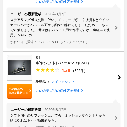
このカテゴリの取付店を探す
ユーザーの最新投稿
2026年8月7日
ステアリングボス交換に伴い、メジャーでざっくり測るとウイン
カーレバーがハンドル面から約6cm離れてしまったため、こちら
で対策しました。 元々は右ハンドル用の部品ですが、裏組みで使
用。 M4×20の ...
かれつぅ
（愛車：アバルト 500 （ハッチバック））
STI
ギヤシフトレバーASSY(6MT)
4.38
（623件）
駆動系
クイックシフト
この商品の
このカテゴリの取付店を探す
価格を比較する
ユーザーの最新投稿
2026年8月7日
シフト周りのリフレッシュがてら。ミッションマウントとかも一
緒にやればもっと効果的かも。