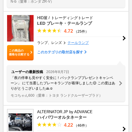
N-b
（愛車：ホンダ ZR-V）
HID屋 / トレーディングトレード
LED ブレーキ・テールランプ
4.72
（25件）
ランプ、レンズ
テールランプ
この商品の
このカテゴリの取付店を探す
価格を比較する
ユーザーの最新投稿
2026年8月7日
「夜の停車も見やすく安全に！バックランププレゼントキャンペ
ーン」 にて当選したブレーキランプが着弾しました😌 この度はあ
りがとうございました🙏☺️
モコちゃん600
（愛車：トヨタ ランドクルーザープラド）
ALTERNATOR.JP by ADVANCE
ハイパワーオルタネーター
4.22
（46件）