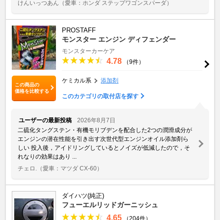
けんいっつあん
（愛車：ホンダ ステップワゴンスパーダ）
PROSTAFF
モンスター エンジン ディフェンダー
モンスターカーケア
4.78
（9件）
ケミカル系
添加剤
この商品の
価格を比較する
このカテゴリの取付店を探す
ユーザーの最新投稿
2026年8月7日
二硫化タングステン・有機モリブデンを配合した2つの潤滑成分が
エンジンの潜在性能を引き出す次世代型エンジンオイル添加剤ら
しい 投入後，アイドリングしているとノイズが低減したので，そ
れなりの効果はあり ...
チェロ.
（愛車：マツダ CX-60）
ダイハツ(純正)
フューエルリッドガーニッシュ
4.65
（204件）