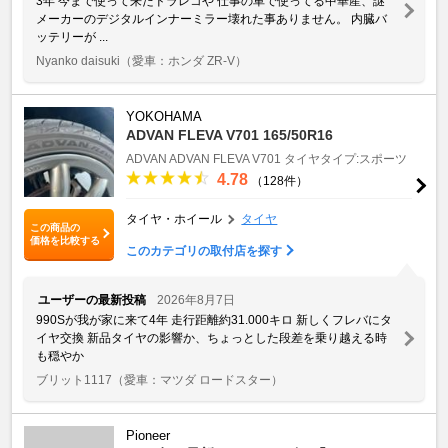
3年 今まで使って来たドラレコや 仕事の車で使ってる中華産、謎
メーカーのデジタルインナーミラー壊れた事ありません。 内臓バ
ッテリーが ...
Nyanko daisuki
（愛車：ホンダ ZR-V）
YOKOHAMA
ADVAN FLEVA V701 165/50R16
ADVAN
ADVAN FLEVA V701
タイヤタイプ:スポーツ
4.78
（128件）
タイヤ・ホイール
タイヤ
この商品の
価格を比較する
このカテゴリの取付店を探す
ユーザーの最新投稿
2026年8月7日
990Sが我が家に来て4年 走行距離約31.000キロ 新しくフレバにタ
イヤ交換 新品タイヤの影響か、ちょっとした段差を乗り越える時
も穏やか
ブリット1117
（愛車：マツダ ロードスター）
Pioneer