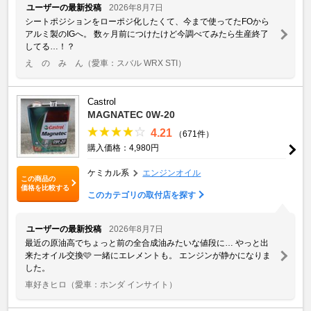
ユーザーの最新投稿
2026年8月7日
シートポジションをローポジ化したくて、今まで使ってたFOから
アルミ製のIGへ。 数ヶ月前につけたけど今調べてみたら生産終了
してる…！？
え の み ん
（愛車：スバル WRX STI）
Castrol
MAGNATEC 0W-20
4.21
（671件）
購入価格：4,980円
ケミカル系
エンジンオイル
この商品の
価格を比較する
このカテゴリの取付店を探す
ユーザーの最新投稿
2026年8月7日
最近の原油高でちょっと前の全合成油みたいな値段に… やっと出
来たオイル交換🩷 一緒にエレメントも。 エンジンが静かになりま
した。
車好きヒロ
（愛車：ホンダ インサイト）