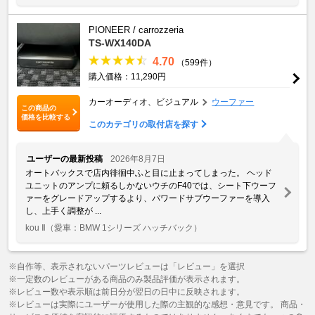
PIONEER / carrozzeria
TS-WX140DA
4.70
（599件）
購入価格：11,290円
カーオーディオ、ビジュアル
ウーファー
この商品の
価格を比較する
このカテゴリの取付店を探す
ユーザーの最新投稿
2026年8月7日
オートバックスで店内徘徊中ふと目に止まってしまった。 ヘッド
ユニットのアンプに頼るしかないウチのF40では、シート下ウーフ
ァーをグレードアップするより、パワードサブウーファーを導入
し、上手く調整が ...
kou Ⅱ
（愛車：BMW 1シリーズ ハッチバック）
※自作等、表示されないパーツレビューは「レビュー」を選択
※一定数のレビューがある商品のみ製品評価が表示されます。
※レビュー数や表示順は前日分が翌日の日中に反映されます。
※レビューは実際にユーザーが使用した際の主観的な感想・意見です。 商品・