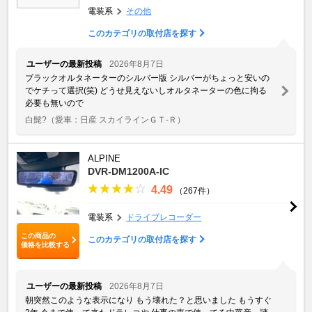
電装系
その他
このカテゴリの取付店を探す
ユーザーの最新投稿
2026年8月7日
ブラックオルタネーターのシルバー版 シルバーがちょっと安いの
でケチって選択(笑) どうせ見えないしオルタネーターの色に拘る
必要も無いので
白髭?
（愛車：日産 スカイラインＧＴ‐Ｒ）
ALPINE
DVR-DM1200A-IC
4.49
（267件）
電装系
ドライブレコーダー
この商品の
このカテゴリの取付店を探す
価格を比較する
ユーザーの最新投稿
2026年8月7日
朝突然このような表示になり もう壊れた？と思いました もうすぐ