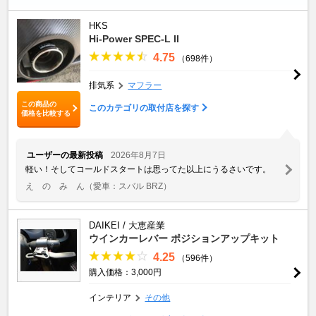
HKS
Hi-Power SPEC-L II
4.75
（698件）
排気系
マフラー
この商品の
このカテゴリの取付店を探す
価格を比較する
ユーザーの最新投稿
2026年8月7日
軽い！そしてコールドスタートは思ってた以上にうるさいです。
え の み ん
（愛車：スバル BRZ）
DAIKEI / 大恵産業
ウインカーレバー ポジションアップキット
4.25
（596件）
購入価格：3,000円
インテリア
その他