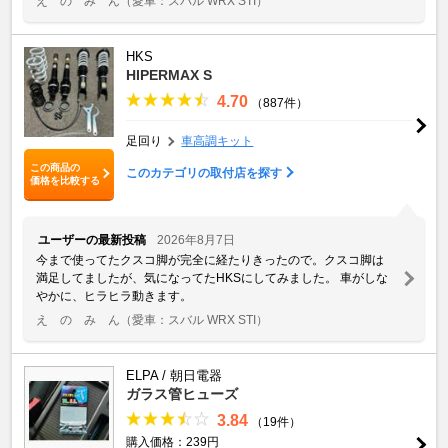
え の み ん
（愛車：スバル WRX STI）
HKS
HIPERMAX S
4.70
（887件）
足回り
車高調キット
この商品の
このカテゴリの取付店を探す
価格を比較する
ユーザーの最新投稿
2026年8月7日
今まで使ってたクスコ脚が完全に経たりきったので。クスコ脚は
満足してましたが、気になってたHKSにしてみました。 車がしな
やかに、ヒラヒラ動きます。
え の み ん
（愛車：スバル WRX STI）
ELPA / 朝日電器
ガラス管ヒューズ
3.84
（19件）
購入価格：239円