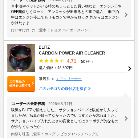
車中泊やペットがいる時のちょっとした買い物など、エンジンON/
OFF関係なくロック、アンロックが出来るとの事で購入。 車中泊
中はエンジン停止でもリモコンで中からロック 外からはエンジン
かけたまま ...
けいすけ@_@
（愛車：トヨタ ハイエースバン）
BLITZ
CARBON POWER AIR CLEANER
4.71
（507件）
購入価格：45,892円
吸気系
エアクリーナー
この商品の
価格を比較する
このカテゴリの取付店を探す
ユーザーの最新投稿
2026年8月7日
吸気をBLITZで揃えました。 サクションパイプは以前から入って
ましたが、写真が残ってなかったのでいつ変えたか忘れました。
サクションパイプ入れたときの変化としてはターボラグ的なもの
が少なくなったか ...
肉祭り味玉
（愛車：ホンダ シビック (ハッチバック)）