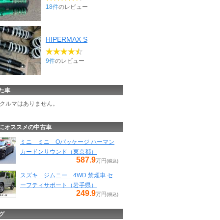
18件
のレビュー
HIPERMAX S
9件
のレビュー
た車
クルマはありません。
にオススメの中古車
ミニ ミニ Oパッケージ ハーマン
カードンサウンド（東京都）
587.9
万円
(税込)
スズキ ジムニー 4WD 禁煙車 セ
ーフティサポート（岩手県）
249.9
万円
(税込)
グ