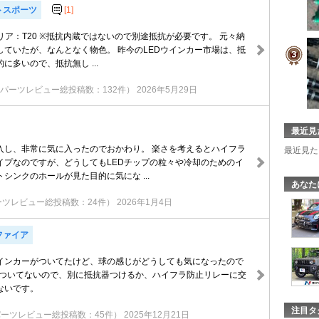
トスポーツ
[1]
 リア：T20 ※抵抗内蔵ではないので別途抵抗が必要です。 元々納
していたが、なんとなく物色。 昨今のLEDウインカー市場は、抵
に多いので、抵抗無し ...
パーツレビュー総投稿数：132件）
2026年5月29日
最近見
入し、非常に気に入ったのでおかわり。 楽さを考えるとハイフラ
最近見た
イプなのですが、どうしてもLEDチップの粒々や冷却のためのイ
シンクのホールが見た目的に気にな ...
あなた
ーツレビュー総投稿数：24件）
2026年1月4日
ファイア
ウインカーがついてたけど、球の感じがどうしても気になったので
抗はついてないので、別に抵抗器つけるか、ハイフラ防止リレーに交
ないです。
注目タ
パーツレビュー総投稿数：45件）
2025年12月21日