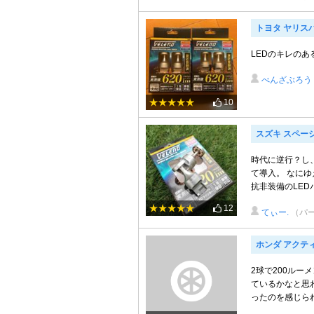
トヨタ ヤリス
LEDのキレの
べんざぶろう
10
スズキ スペー
時代に逆行？し
て導入。 なにゆ
抗非装備のLED
12
てぃー.
（パ
ホンダ アクテ
2球で200ルー
ているかなと思
ったのを感じら