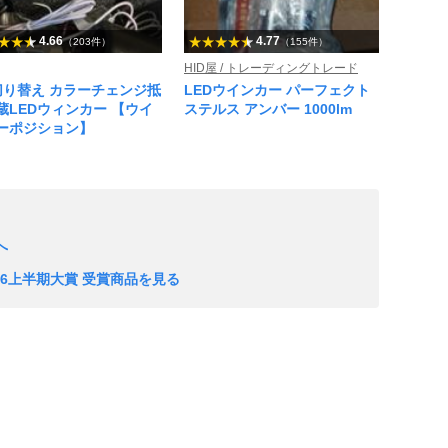
4.66
4.77
（203件）
（155件）
HID屋 / トレーディングトレード
切り替え カラーチェンジ抵
LEDウインカー パーフェクト
蔵LEDウィンカー 【ウイ
ステルス アンバー 1000lm
ーポジション】
へ
26上半期大賞 受賞商品を見る