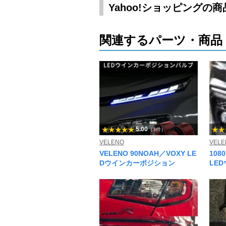
Yahoo!ショッピングの
関連するパーツ・商品
5.00
（3件）
VELENO
VELE
VELENO 90NOAH／VOXY LE
10
Dウインカーポジション
LE