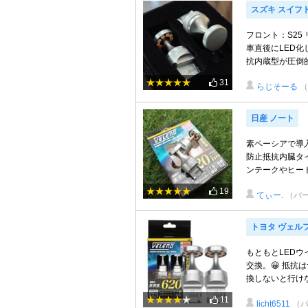
スズキ スイフ
フロント：S25
車直後にLED化
抗内蔵型が圧倒的
31
らじそーる
（
日産 ノート
素ペーシアで導
防止抵抗内臓タ
ンテークやヒート
19
てぃー.
（パ
トヨタ ヴェル
もともとLED
交換。😀 抵
換しないと行け
11
licht6511
（