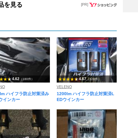
商品を見る
[PR]
4.62
4.67
（180件）
（328件）
NO
VELENO
80lm ハイフラ防止対策済み
1200lm ハイフラ防止対策済L
Dウインカー
EDウインカー