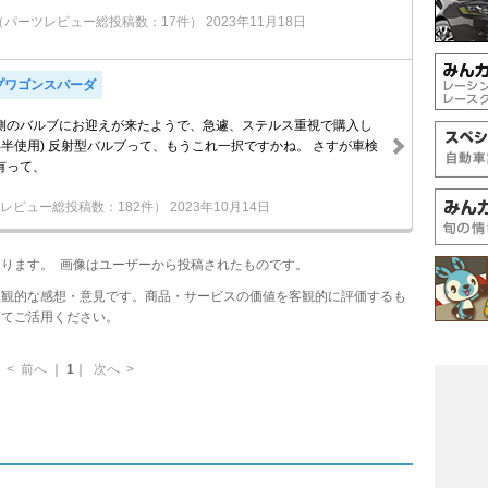
（パーツレビュー総投稿数：17件）
2023年11月18日
プワゴンスパーダ
側のバルブにお迎えが来たようで、急遽、ステルス重視で購入し
年半使用) 反射型バルブって、もうこれ一択ですかね。 さすが車検
有って、
レビュー総投稿数：182件）
2023年10月14日
あります。 画像はユーザーから投稿されたものです。
主観的な感想・意見です。商品・サービスの価値を客観的に評価するも
してご活用ください。
<
前へ
｜
1
｜
次へ
>