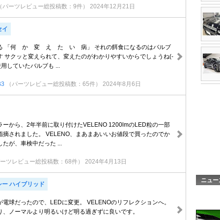
（パーツレビュー総投稿数：9件）
2024年12月21日
セイ
る 「何 か 変 え た い 病」 それの餌食になるのはバルブ
す サクッと変えられて、変えたのがわかりやすいからでしょうね(-
使用していたバルブも ...
3
（パーツレビュー総投稿数：65件）
2024年8月6日
ーから、2年半前に取り付けたVELENO 1200lmのLED粒の一部
摘されました。 VELENO、まあまあいいお値段で買ったのでか
たが、車検中だった ...
ーツレビュー総投稿数：68件）
2024年4月13日
ニュー
シー ハイブリッド
電球だったので、LEDに変更。 VELENOのリフレクションへ。
り、ノーマルより明るいけど明る過ぎずに良いです。