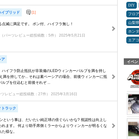
DIY
ハイブリッド
[1]
フロ
山梨
ある点滅に満足です。 ポン付、ハイフラ無し！
ホン
（パーツレビュー総投稿数：5件）
2025年5月21日
エア
シア
イベン
、ハイフラ防止抵抗が非装備のLEDウィンカーバルブを満を持し
え満を持してか... それは素ペーシアの場合、前後ウィンカーに抵
バルブを仕込むと前後それぞ ...
ーツレビュー総投稿数：27件）
2025年3月16日
ィトラック
メンという事は、だいたい純正球の倍ぐらいかな? 視認性は向上し
われます。 何より助手席側ミラーからよりウィンカーが明るくな
れた様な。