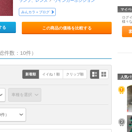
ランプ、レンズ
ウインカーポジション
マイペ
みんカラ＋ブログ
ログ
様々
する
この商品の価格を比較する
総件数：10件）
新着順
イイね！順
クリップ順
人気パ
0件）