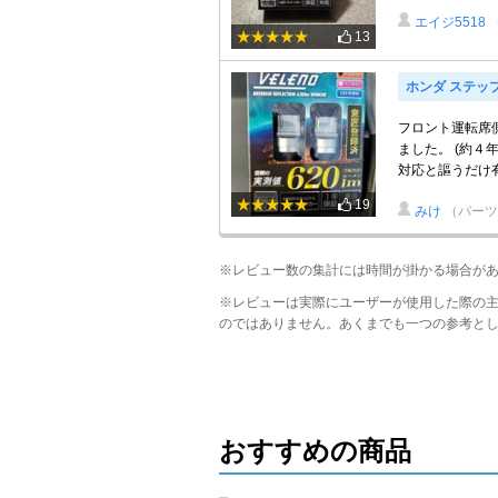
エイジ5518
13
ホンダ ステッ
フロント運転席
ました。 (約４
対応と謳うだけ
19
みけ
（パーツ
※レビュー数の集計には時間が掛かる場合が
※レビューは実際にユーザーが使用した際の
のではありません。あくまでも一つの参考と
おすすめの商品