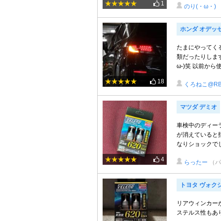
1
のり(・ω・)
ホンダ オデッ
たまにやってく
類だったりしま
ω-)笑 以前から
18
くろねこ@RB
マツダ デミオ
車検中のディーラ
が消えていると指
なりショックでし
4
らったー
（パ
トヨタ ヴォク
リアウィンカーが
ステルス性もあ