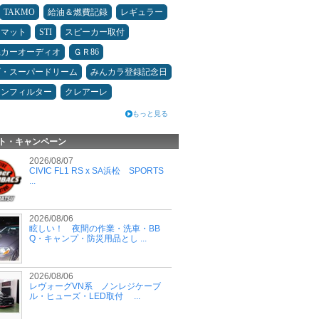
TAKMO
給油＆燃費記録
レギュラー
アマット
STI
スピーカー取付
県カーオーディオ
ＧＲ86
ダ・スーパードリーム
みんカラ登録記念日
コンフィルター
クレアーレ
もっと見る
ト・キャンペーン
2026/08/07
CIVIC FL1 RS x SA浜松 SPORTS
...
2026/08/06
眩しい！ 夜間の作業・洗車・BB
Q・キャンプ・防災用品とし ...
2026/08/06
レヴォーグVN系 ノンレジケーブ
ル・ヒューズ・LED取付 ...