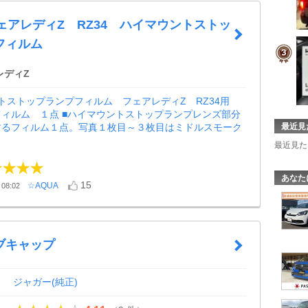
フェアレディZ RZ34 ハイマウントストッ
フィルム
レディZ
トストップランプフィルム フェアレディZ RZ34用
ィルム １点 ■ハイマウントストップランプレンズ部分
するフィルム１点。写真１枚目～３枚目はミドルスモーク
最近見
最近見た
あなた
15
☆AQUA
08:02
ブキャップ
ジャガー(純正)