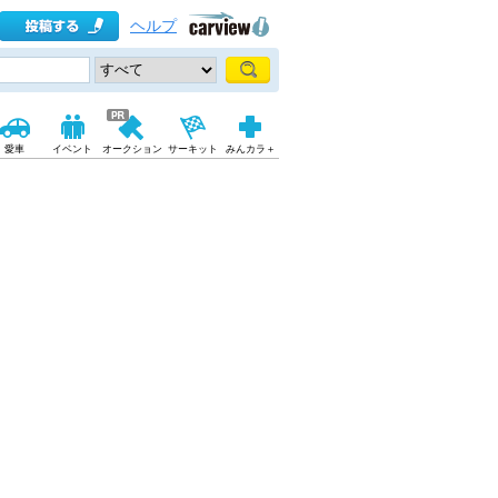
ヘルプ
愛車
イベント
オークション
サーキット
みんカラ＋