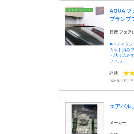
AQUA 
デモカーパーツ
プランプ
日産 フェア
■ハイマウン
カット済みフ
へ貼り込み
フィル ...
評価：
2024年11月22日 
エアバル
メーカー