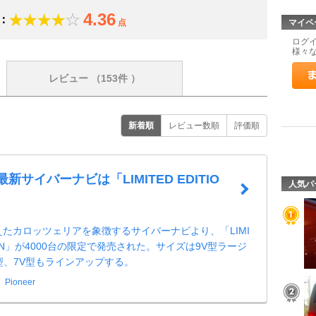
4.36
：
点
マイペ
ログ
様々
レビュー
（153件 ）
新着順
レビュー数順
評価順
最新サイバーナビは「LIMITED EDITIO
人気パ
えたカロッツェリアを象徴するサイバーナビより、「LIMI
TION」が4000台の限定で発売された。サイズは9V型ラージ
型、7V型もラインアップする。
Pioneer