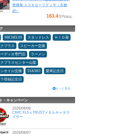
禁煙車 スズキセーフティサ（京都
府）
163.4
万円
(税込)
グ
MICHELIN
スタッドレス
ＨＩＤ屋
ックプラス
スピーカー交換
オーディオ専門店
ラーメン
ックプラスセンター山梨
ジンオイル交換
TAKMO
愛車記念日
カラ登録記念日
もっと見る
ト・キャンペーン
2026/08/08
CIVIC FL5 x TRUSTメタルキャタラ
イザー ...
2026/08/07