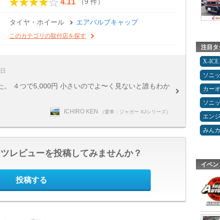
（9 件）
4.11
タイヤ・ホイール
エアバルブキャップ
このカテゴリの取付店を探す
注目タ
X-ICE
0日
ソニ
。 ４つで5,000円 小さいのでよ〜く見ないと誰もわか
カー
ソニ
ICHIRO KEN
（愛車：ジャガー XJシリーズ）
エン
みん
ーツレビューを投稿してみませんか？
イベン
投稿する