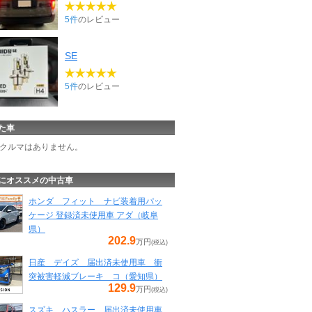
5件
のレビュー
SE
5件
のレビュー
た車
クルマはありません。
にオススメの中古車
ホンダ フィット ナビ装着用パッ
ケージ 登録済未使用車 アダ（岐阜
県）
202.9
万円
(税込)
日産 デイズ 届出済未使用車 衝
突被害軽減ブレーキ コ（愛知県）
129.9
万円
(税込)
スズキ ハスラー 届出済未使用車