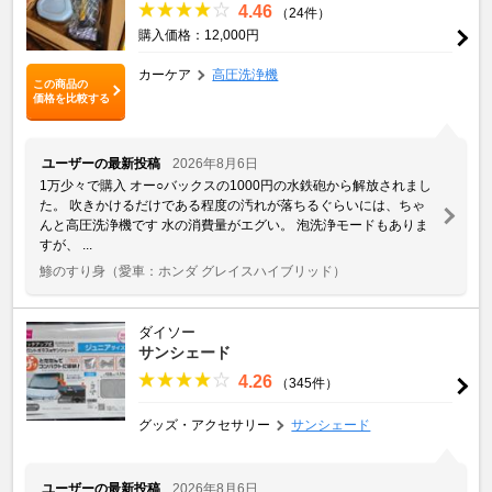
4.46
（24件）
購入価格：12,000円
カーケア
高圧洗浄機
この商品の
価格を比較する
ユーザーの最新投稿
2026年8月6日
1万少々で購入 オー○バックスの1000円の水鉄砲から解放されまし
た。 吹きかけるだけである程度の汚れが落ちるぐらいには、ちゃ
んと高圧洗浄機です 水の消費量がエグい。 泡洗浄モードもありま
すが、 ...
鯵のすり身
（愛車：ホンダ グレイスハイブリッド）
ダイソー
サンシェード
4.26
（345件）
グッズ・アクセサリー
サンシェード
ユーザーの最新投稿
2026年8月6日