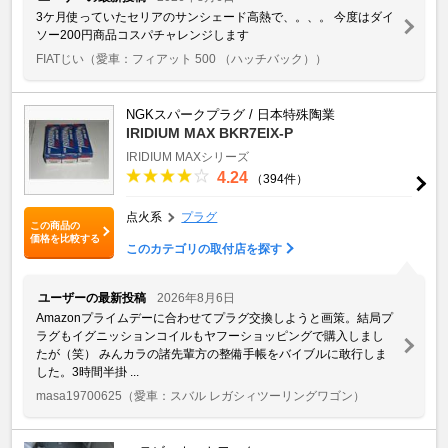
3ケ月使っていたセリアのサンシェード高熱で、。、。 今度はダイ
ソー200円商品コスパチャレンジします
FIATじい
（愛車：フィアット 500 （ハッチバック））
NGKスパークプラグ / 日本特殊陶業
IRIDIUM MAX BKR7EIX-P
IRIDIUM MAXシリーズ
4.24
（394件）
点火系
プラグ
この商品の
価格を比較する
このカテゴリの取付店を探す
ユーザーの最新投稿
2026年8月6日
Amazonプライムデーに合わせてプラグ交換しようと画策。結局プ
ラグもイグニッションコイルもヤフーショッピングで購入しまし
たが（笑） みんカラの諸先輩方の整備手帳をバイブルに敢行しま
した。3時間半掛 ...
masa19700625
（愛車：スバル レガシィツーリングワゴン）