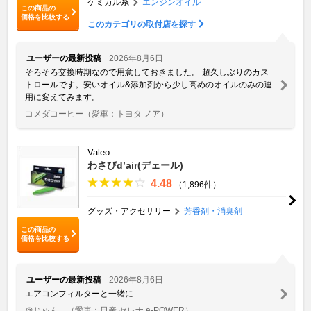
ケミカル系
エンジンオイル
この商品の
価格を比較する
このカテゴリの取付店を探す
ユーザーの最新投稿
2026年8月6日
そろそろ交換時期なので用意しておきました。 超久しぶりのカス
トロールです。安いオイル&添加剤から少し高めのオイルのみの運
用に変えてみます。
コメダコーヒー
（愛車：トヨタ ノア）
Valeo
わさびd’air(デェール)
4.48
（1,896件）
グッズ・アクセサリー
芳香剤・消臭剤
この商品の
価格を比較する
ユーザーの最新投稿
2026年8月6日
エアコンフィルターと一緒に
＠じゅん。
（愛車：日産 セレナ e-POWER）