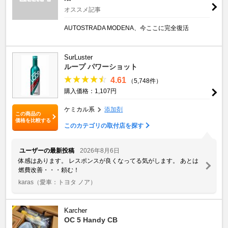
オススメ記事
AUTOSTRADA MODENA、今ここに完全復活
SurLuster
ループ パワーショット
4.61
（5,748件）
購入価格：1,107円
ケミカル系
添加剤
この商品の
価格を比較する
このカテゴリの取付店を探す
ユーザーの最新投稿
2026年8月6日
体感はあります。 レスポンスが良くなってる気がします。 あとは
燃費改善・・・頼む！
karas
（愛車：トヨタ ノア）
Karcher
OC 5 Handy CB