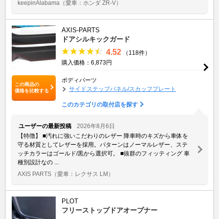
keepinAlabama
（愛車：ホンダ ZR-V）
AXIS-PARTS
ドアシルキックガード
4.52
（118件）
購入価格：6,873円
ボディパーツ
この商品の
サイドステップパネル/スカッフプレート
価格を比較する
このカテゴリの取付店を探す
ユーザーの最新投稿
2026年8月6日
【特徴】 ■汚れに強いこだわりのレザー 降車時のキズから車体を
守る材質としてレザーを採用。パターンはノーマルレザー、ステ
ッチカラーはゴールド/黒から選択可。 ■抜群のフィッティング 車
種別設計なの ...
AXIS PARTS
（愛車：レクサス LM）
PLOT
フリーストップドアオープナー