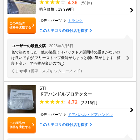
4.36
（58件）
購入価格：19,999円
ボディパーツ
トランク
この商品の
価格を比較する
このカテゴリの取付店を探す
ユーザーの最新投稿
2026年8月6日
色で決めました 他の製品よりバックドア開閉時の重さがないの
は良いですが,フリーストップ機能がちょっと弱い気がします 値
段も高い でも物が良いので◯
くまoyaji
（愛車：スズキ ジムニーノマド）
STI
ドアハンドルプロテクター
4.72
（2,316件）
ボディパーツ
ドアパネル・ドアハンドル
この商品の
このカテゴリの取付店を探す
価格を比較する