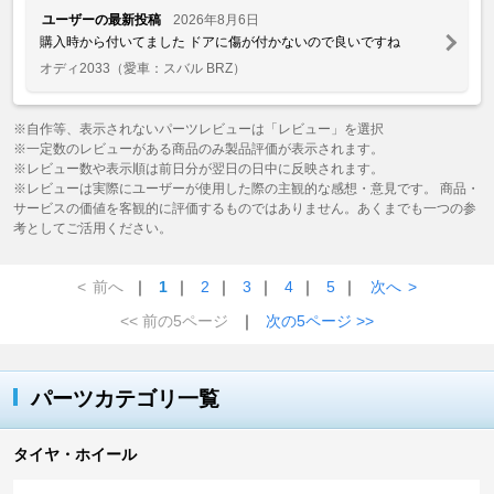
ユーザーの最新投稿
2026年8月6日
購入時から付いてました ドアに傷が付かないので良いですね
オディ2033
（愛車：スバル BRZ）
※自作等、表示されないパーツレビューは「レビュー」を選択
※一定数のレビューがある商品のみ製品評価が表示されます。
※レビュー数や表示順は前日分が翌日の日中に反映されます。
※レビューは実際にユーザーが使用した際の主観的な感想・意見です。 商品・
サービスの価値を客観的に評価するものではありません。あくまでも一つの参
考としてご活用ください。
<
前へ
｜
1
｜
2
｜
3
｜
4
｜
5
｜
次へ
>
<< 前の5ページ
｜
次の5ページ >>
パーツカテゴリ一覧
タイヤ・ホイール