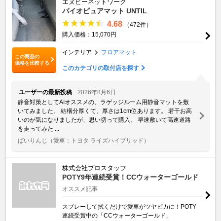
エヌビーネットワーク
バイオピュアマット UNTIL
4.68
（472件）
購入価格：15,070円
インテリア
フロアマット
この商品の
価格を比較する
このカテゴリの取付店を探す
ユーザーの最新投稿
2026年8月6日
静音対策としてAIオススメの、ラゲッジルーム用静音マットを敷
いてみました。 結構分厚くて、厚さは1cm位あります。 若干お高
いのが気になりましたが、思い切って購入。 早速敷いて高速道路
を走ってみた ...
ばいりんじ
（愛車：トヨタ ライズハイブリッド）
株式会社プロスタッフ
POTY9年連続受賞！CCウォーターゴールド
オススメ記事
スプレーして拭くだけで愛車がツヤピカに！POTY
連続受賞中の「CCウォーターゴールド」