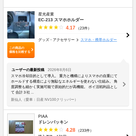
星光産業
EC-213 スマホホルダー
4.17
（23件）
グッズ・アクセサリー
スマホ・携帯ホルダー
この商品の
価格を比較する
ユーザーの最新投稿
2026年8月6日
スマホ冷却目的として導入。 重力と機構によりスマホの自重にて
ホールドする構造により無駄なエネルギーを使わない仕組み。 角
度調整も細かく実施可能で原始的だが高機能。 ポイ活戦利品とし
て 合計３社 ...
新仙人
（愛車：日産 NV100クリッパー）
PIAA
ドレンパッキン
4.28
（233件）