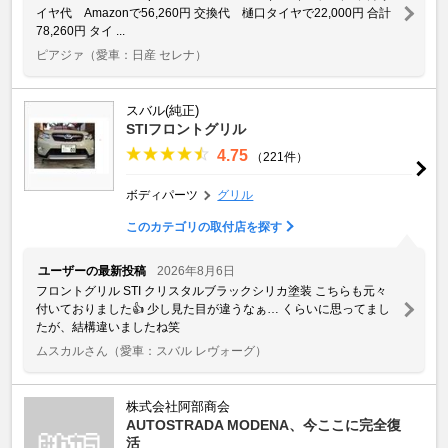
イヤ代 Amazonで56,260円 交換代 樋口タイヤで22,000円 合計
78,260円 タイ ...
ピアジァ
（愛車：日産 セレナ）
スバル(純正)
STIフロントグリル
4.75
（221件）
ボディパーツ
グリル
このカテゴリの取付店を探す
ユーザーの最新投稿
2026年8月6日
フロントグリル STI クリスタルブラックシリカ塗装 こちらも元々
付いておりました👍 少し見た目が違うなぁ… くらいに思ってまし
たが、結構違いましたね笑
ムスカルさん
（愛車：スバル レヴォーグ）
株式会社阿部商会
AUTOSTRADA MODENA、今ここに完全復
活