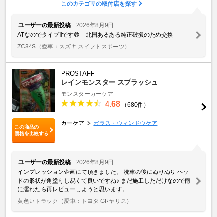
このカテゴリの取付店を探す
ユーザーの最新投稿
2026年8月9日
ATなのでタイプⅡです😄 北国あるある純正破損のため交換
ZC34S
（愛車：スズキ スイフトスポーツ）
PROSTAFF
レインモンスター スプラッシュ
モンスターカーケア
4.68
（680件）
カーケア
ガラス・ウィンドウケア
この商品の
価格を比較する
ユーザーの最新投稿
2026年8月9日
インプレッション企画にて頂きました。 洗車の後にぬりぬり ヘッ
ドの形状が角塗りし易くて良いですね♪ まだ施工しただけなので雨
に濡れたら再レビューしようと思います。
黄色いトラック
（愛車：トヨタ GRヤリス）