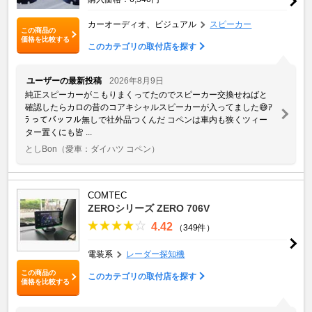
カーオーディオ、ビジュアル
スピーカー
この商品の
価格を比較する
このカテゴリの取付店を探す
ユーザーの最新投稿
2026年8月9日
純正スピーカーがこもりまくってたのでスピーカー交換せねばと
確認したらカロの昔のコアキシャルスピーカーが入ってました😅ｱ
ﾗ ってバッフル無しで社外品つくんだ コペンは車内も狭くツィー
ター置くにも皆 ...
としBon
（愛車：ダイハツ コペン）
COMTEC
ZEROシリーズ ZERO 706V
4.42
（349件）
電装系
レーダー探知機
この商品の
このカテゴリの取付店を探す
価格を比較する