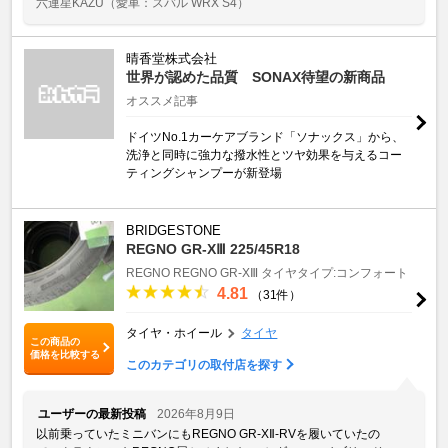
六連星KAZU
（愛車：スバル WRX S4）
晴香堂株式会社
世界が認めた品質 SONAX待望の新商品
オススメ記事
ドイツNo.1カーケアブランド「ソナックス」から、
洗浄と同時に強力な撥水性とツヤ効果を与えるコー
ティングシャンプーが新登場
BRIDGESTONE
REGNO GR-XⅢ 225/45R18
REGNO
REGNO GR-XⅢ
タイヤタイプ:コンフォート
4.81
（31件）
タイヤ・ホイール
タイヤ
この商品の
価格を比較する
このカテゴリの取付店を探す
ユーザーの最新投稿
2026年8月9日
以前乗っていたミニバンにもREGNO GR-XⅡ-RVを履いていたの