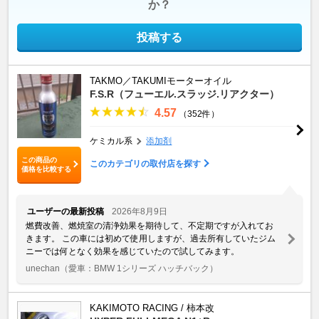
か？
投稿する
TAKMO／TAKUMIモーターオイル
F.S.R（フューエル.スラッジ.リアクター）
4.57
（352件）
ケミカル系
添加剤
この商品の
このカテゴリの取付店を探す
価格を比較する
ユーザーの最新投稿
2026年8月9日
燃費改善、燃焼室の清浄効果を期待して、不定期ですが入れてお
きます。 この車には初めて使用しますが、過去所有していたジム
ニーでは何となく効果を感じていたので試してみます。
unechan
（愛車：BMW 1シリーズ ハッチバック）
KAKIMOTO RACING / 柿本改