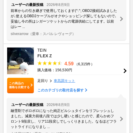
ユーザーの最新投稿
2026年8月9日
前車からの引き継ぎで使用しておくます(^.^; OBD2接続試みました
が､使えるOBD2ケーブルがオクやショッピング探してもないので､
妥協し今の所はシガーソケットからの電源供給にしてます。以前
はレー ...
silverarrow
（愛車：スバル レヴォーグ）
TEIN
FLEX Z
4.59
（6,315件）
購入価格：156,530円
足回り
車高調キット
この商品の
価格を比較する
このカテゴリの取付店を探す
ユーザーの最新投稿
2026年8月9日
融雪剤でボロボロになった純正ビルシュタインをリフレッシュし
ました。減衰力前後八段では少し硬いと感じたので、柔らかめフ
ロント9段戻し、リア11段戻しでしっくりきました。なるほどフラ
ットライドになりまし ...