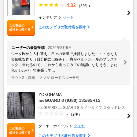
4.32
（82件）
インテリア
シート
この商品の
このカテゴリの取付店を探す
価格を比較する
ユーザーの最新投稿
2026年8月9日
ジータⅣから入れ替え。日々の乗降で挫折しました・・・ かなり
寝気味な作り（自分的には好み）、肩がベルトホールのプラスチ
ックに当たるので、これから走ってみての確認になりそう、また
色がシルバーで主張しす ...
ラウト2
（愛車：マツダ ロードスターRF）
YOKOHAMA
iceGUARD 8 (IG80) 185/65R15
iceGUARD
iceGUARD 8
タイヤタイプ:スタッドレス
-
（2件）
タイヤ・ホイール
タイヤ
この商品の
価格を比較する
このカテゴリの取付店を探す