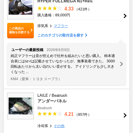
HYPER FULLMEGA N1+Rev.
4.33
（421件）
購入価格：89,000円
排気系
マフラー
この商品の
価格を比較する
このカテゴリの取付店を探す
ユーザーの最新投稿
2026年8月9日
純正マフラーは音が控えめで社外を組みたいと思い購入。 柿本適
合表にはsz-rは記載させていなかったが、無事装着できた。 3000
回転あたりから太い2jのいい音がする。 アイドリングも少し大き
くなった ...
KM4
（愛車：トヨタ スープラ）
LAILE / Beatrush
アンダーパネル
Beatrush
4.21
（857件）
冷却系
その他