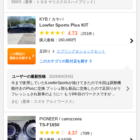
SKKS
（愛車：トヨタ ヤリスクロスハイブリッド）
KYB / カヤバ
Lowfer Sports Plus KIT
4.73
（251件）
購入価格：160,490円
足回り
スプリング＆ショックセット
この商品の
価格を比較する
このカテゴリの取付店を探す
ユーザーの最新投稿
2026年8月9日
今まで使用していたlLowferSportsが抜けてきたので今回は調整機
能付きのPlusに交換 ブッシュ類も新品に交換したので足回りがリ
フレッシュされ新車のように✨️ もう9年目のワークスですが ...
きむ
（愛車：スズキ アルトワークス）
PIONEER / carrozzeria
TS-F1650
4.37
（70件）
購入価格：6,540円