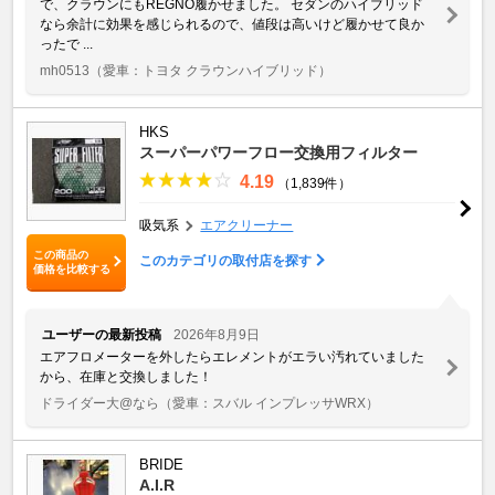
で、クラウンにもREGNO履かせました。 セダンのハイブリッド
なら余計に効果を感じられるので、値段は高いけど履かせて良か
ったで ...
mh0513
（愛車：トヨタ クラウンハイブリッド）
HKS
スーパーパワーフロー交換用フィルター
4.19
（1,839件）
吸気系
エアクリーナー
この商品の
このカテゴリの取付店を探す
価格を比較する
ユーザーの最新投稿
2026年8月9日
エアフロメーターを外したらエレメントがエラい汚れていました
から、在庫と交換しました！
ドライダー大@なら
（愛車：スバル インプレッサWRX）
BRIDE
A.I.R