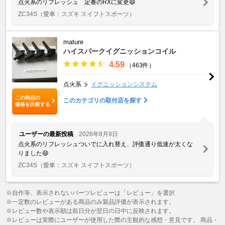
点火系のリフレッシュ 定番のRXに変更😄
ZC34S
（愛車：スズキ スイフトスポーツ）
mature
ハイスパークイグニッションコイル
4.59
（463件）
点火系
イグニッションシステム
この商品の
このカテゴリの取付店を探す
価格を比較する
ユーザーの最新投稿
2026年8月9日
点火系のリフレッシュついでに入れ替え、評価通り低速が太くな
りました😄
ZC34S
（愛車：スズキ スイフトスポーツ）
※自作等、表示されないパーツレビューは「レビュー」を選択
※一定数のレビューがある商品のみ製品評価が表示されます。
※レビュー数や表示順は前日分が翌日の日中に反映されます。
※レビューは実際にユーザーが使用した際の主観的な感想・意見です。 商品・