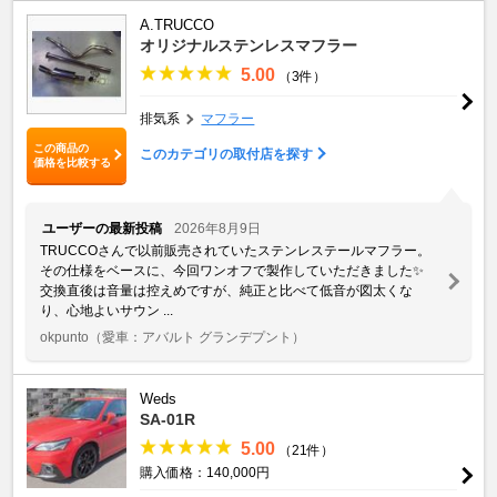
A.TRUCCO
オリジナルステンレスマフラー
5.00
（3件）
排気系
マフラー
この商品の
このカテゴリの取付店を探す
価格を比較する
ユーザーの最新投稿
2026年8月9日
TRUCCOさんで以前販売されていたステンレステールマフラー。
その仕様をベースに、今回ワンオフで製作していただきました✨
交換直後は音量は控えめですが、純正と比べて低音が図太くな
り、心地よいサウン ...
okpunto
（愛車：アバルト グランデプント）
Weds
SA-01R
5.00
（21件）
購入価格：140,000円