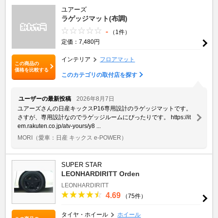
ユアーズ
ラゲッジマット(布調)
-
（1件）
定価：7,480円
インテリア
フロアマット
この商品の
価格を比較する
このカテゴリの取付店を探す
ユーザーの最新投稿
2026年8月7日
ユアーズさんの日産キックスP16専用設計のラゲッジマットです。
さすが、専用設計なのでラゲッジルームにぴったりです。 https://it
em.rakuten.co.jp/atv-yours/y8 ...
MORI
（愛車：日産 キックス e-POWER）
SUPER STAR
LEONHARDIRITT Orden
LEONHARDIRITT
4.69
（75件）
タイヤ・ホイール
ホイール