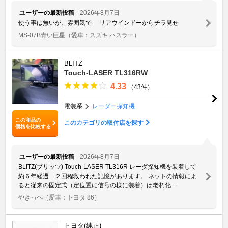
ユーザーの最新投稿
2026年8月7日
使う事は無いが、雰囲気で リアウインドーからチラ見せ
MS-07B青い巨星
（愛車：スズキ ハスラー）
BLITZ
Touch-LASER TL316RW
4.33
（43件）
電装系
レーダー探知機
この商品の
このカテゴリの取付店を探す
価格を比較する
ユーザーの最新投稿
2026年8月7日
BLITZ(ブリッツ) Touch-LASER TL316R レーダ探知機を装着して
約６年経過 ２回程救われた記憶があります。 ネットの情報によ
ると従来の固定式（定位置に信号の様に装着）は老朽化 ...
やきっぺ
（愛車：トヨタ 86）
トヨタ(純正)