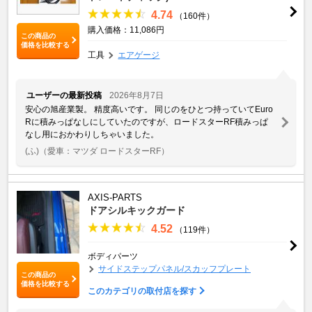
4.74
（160件）
購入価格：11,086円
この商品の
価格を比較する
工具
エアゲージ
ユーザーの最新投稿
2026年8月7日
安心の旭産業製。 精度高いです。 同じのをひとつ持っていてEuro
Rに積みっぱなしにしていたのですが、ロードスターRF積みっぱ
なし用におかわりしちゃいました。
(ふ)
（愛車：マツダ ロードスターRF）
AXIS-PARTS
ドアシルキックガード
4.52
（119件）
ボディパーツ
サイドステップパネル/スカッフプレート
この商品の
価格を比較する
このカテゴリの取付店を探す