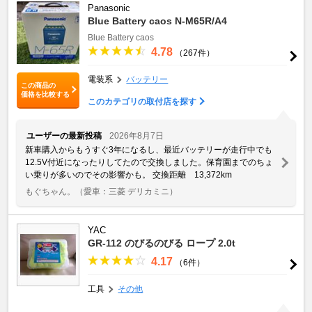
Panasonic
Blue Battery caos N-M65R/A4
Blue Battery caos
4.78
（267件）
電装系
バッテリー
この商品の
価格を比較する
このカテゴリの取付店を探す
ユーザーの最新投稿
2026年8月7日
新車購入からもうすぐ3年になるし、最近バッテリーが走行中でも
12.5V付近になったりしてたので交換しました。保育園までのちょ
い乗りが多いのでその影響かも。 交換距離 13,372km
もぐちゃん。
（愛車：三菱 デリカミニ）
YAC
GR-112 のびるのびる ロープ 2.0t
4.17
（6件）
工具
その他