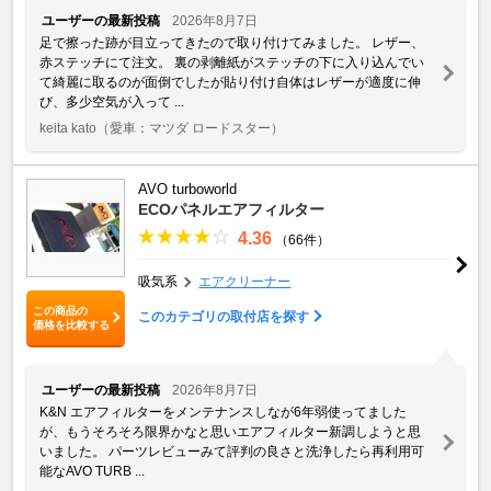
ユーザーの最新投稿
2026年8月7日
足で擦った跡が目立ってきたので取り付けてみました。 レザー、
赤ステッチにて注文。 裏の剥離紙がステッチの下に入り込んでい
て綺麗に取るのが面倒でしたが貼り付け自体はレザーが適度に伸
び、多少空気が入って ...
keita kato
（愛車：マツダ ロードスター）
AVO turboworld
ECOパネルエアフィルター
4.36
（66件）
吸気系
エアクリーナー
この商品の
このカテゴリの取付店を探す
価格を比較する
ユーザーの最新投稿
2026年8月7日
K&N エアフィルターをメンテナンスしなが6年弱使ってました
が、もうそろそろ限界かなと思いエアフィルター新調しようと思
いました。 パーツレビューみて評判の良さと洗浄したら再利用可
能なAVO TURB ...