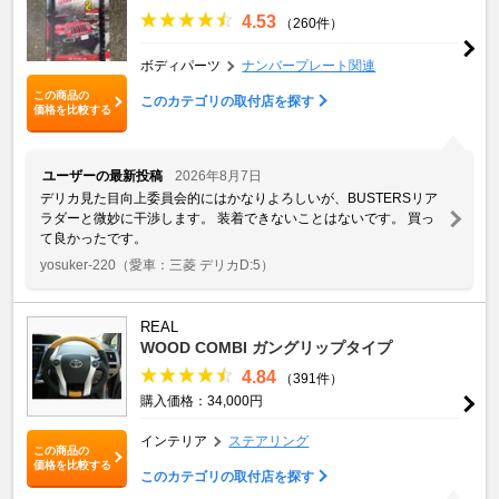
4.53
（260件）
ボディパーツ
ナンバープレート関連
この商品の
このカテゴリの取付店を探す
価格を比較する
ユーザーの最新投稿
2026年8月7日
デリカ見た目向上委員会的にはかなりよろしいが、BUSTERSリア
ラダーと微妙に干渉します。 装着できないことはないです。 買っ
て良かったです。
yosuker-220
（愛車：三菱 デリカD:5）
REAL
WOOD COMBI ガングリップタイプ
4.84
（391件）
購入価格：34,000円
インテリア
ステアリング
この商品の
価格を比較する
このカテゴリの取付店を探す