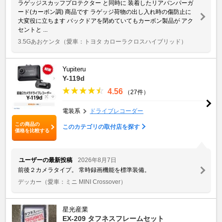
ラゲッジスカッフプロテクター と同時に 装着したリアバンパーガ
ード(カーボン調) 商品です ラゲッジ荷物の出し入れ時の傷防止に
大変役に立ちます バックドアを閉めていてもカーボン製品が アク
セントと ...
3.5Gあおケンタ
（愛車：トヨタ カローラクロスハイブリッド）
Yupiteru
Y-119d
4.56
（27件）
電装系
ドライブレコーダー
この商品の
このカテゴリの取付店を探す
価格を比較する
ユーザーの最新投稿
2026年8月7日
前後２カメラタイプ。 常時録画機能を標準装備。
デッカー
（愛車：ミニ MINI Crossover）
星光産業
EX-209 タフネスフレームセット