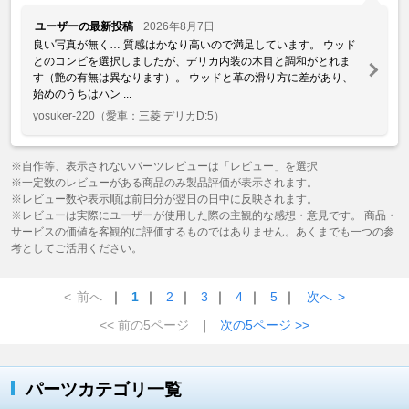
ユーザーの最新投稿
2026年8月7日
良い写真が無く… 質感はかなり高いので満足しています。 ウッド
とのコンビを選択しましたが、デリカ内装の木目と調和がとれま
す（艶の有無は異なります）。 ウッドと革の滑り方に差があり、
始めのうちはハン ...
yosuker-220
（愛車：三菱 デリカD:5）
※自作等、表示されないパーツレビューは「レビュー」を選択
※一定数のレビューがある商品のみ製品評価が表示されます。
※レビュー数や表示順は前日分が翌日の日中に反映されます。
※レビューは実際にユーザーが使用した際の主観的な感想・意見です。 商品・
サービスの価値を客観的に評価するものではありません。あくまでも一つの参
考としてご活用ください。
<
前へ
｜
1
｜
2
｜
3
｜
4
｜
5
｜
次へ
>
<< 前の5ページ
｜
次の5ページ >>
パーツカテゴリ一覧