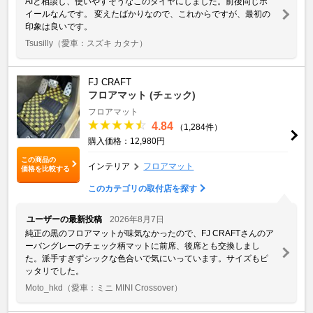
AIと相談し、使いやすそうなこのタイヤにしました。前後同じホ
イールなんです。 変えたばかりなので、これからですが、最初の
印象は良いです。
Tsusilly
（愛車：スズキ カタナ）
FJ CRAFT
フロアマット (チェック)
フロアマット
4.84
（1,284件）
購入価格：12,980円
この商品の
インテリア
フロアマット
価格を比較する
このカテゴリの取付店を探す
ユーザーの最新投稿
2026年8月7日
純正の黒のフロアマットが味気なかったので、FJ CRAFTさんのア
ーバングレーのチェック柄マットに前席、後席とも交換しまし
た。派手すぎずシックな色合いで気にいっています。サイズもピ
ッタリでした。
Moto_hkd
（愛車：ミニ MINI Crossover）