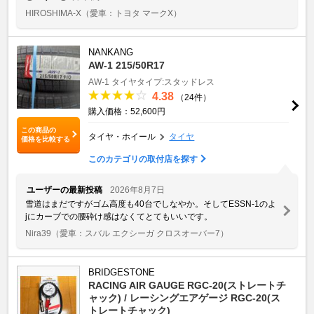
HIROSHIMA-X
（愛車：トヨタ マークX）
NANKANG
AW-1 215/50R17
AW-1
タイヤタイプ:スタッドレス
4.38
（24件）
購入価格：52,600円
この商品の
タイヤ・ホイール
タイヤ
価格を比較する
このカテゴリの取付店を探す
ユーザーの最新投稿
2026年8月7日
雪道はまだですがゴム高度も40台でしなやか。そしてESSN-1のよ
jにカーブでの腰砕け感はなくてとてもいいです。
Nira39
（愛車：スバル エクシーガ クロスオーバー7）
BRIDGESTONE
RACING AIR GAUGE RGC-20(ストレートチ
ャック) / レーシングエアゲージ RGC-20(ス
トレートチャック)