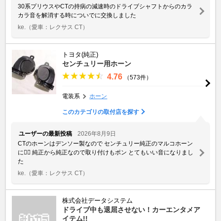
30系プリウスやCTの持病の減速時のドライブシャフトからのカラ
カラ音を解消する時についでに交換しました
ke.
（愛車：レクサス CT）
トヨタ(純正)
センチュリー用ホーン
4.76
（573件）
電装系
ホーン
このカテゴリの取付店を探す
ユーザーの最新投稿
2026年8月9日
CTのホーンはデンソー製なので センチュリー純正のマルコホーン
に🙆‍♂️ 純正から純正なので取り付けもポン とてもいい音になりまし
た
ke.
（愛車：レクサス CT）
株式会社データシステム
ドライブ中も退屈させない！カーエンタメア
イテム!!