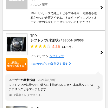
オススメ記事
TV-KITシリーズで純正ナビをフル活用！同乗者を退
屈させない必須アイテム。トヨタ・ディスプレィオ
ーディオの充実もデータシステムにおまかせ！
TRD
シフトノブ(球形状) / 33504-SP006
4.25
（478件）
インテリア
シフトノブ
この商品の
このカテゴリの取付店を探す
価格を比較する
ユーザーの最新投稿
2026年8月9日
シフトノブが軽量なので動作に支障がありません 本革風なのでス
テアリングともマッチします
ke.
（愛車：レクサス CT）