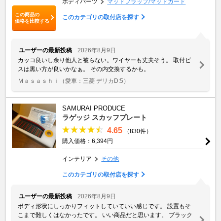
ボディパーツ
マッドフラップ/マッドガード
この商品の
このカテゴリの取付店を探す
価格を比較する
ユーザーの最新投稿
2026年8月9日
カッコ良いし余り他人と被らない。ワイヤーも丈夫そう。 取付ビ
スは黒い方が良いかなぁ。 その内交換するかも。
Ｍａｓａｓｈｉ
（愛車：三菱 デリカD:5）
SAMURAI PRODUCE
ラゲッジ スカッフプレート
4.65
（830件）
購入価格：6,394円
インテリア
その他
このカテゴリの取付店を探す
ユーザーの最新投稿
2026年8月9日
ボディ形状にしっかりフィットしていていい感じです。 設置もそ
こまで難しくはなかったです。 いい商品だと思います。 ブラック