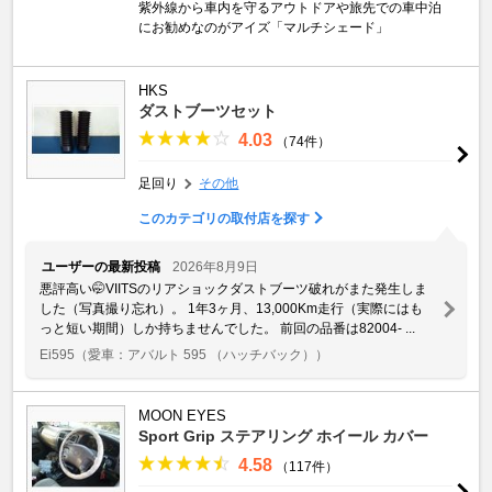
紫外線から車内を守るアウトドアや旅先での車中泊
にお勧めなのがアイズ「マルチシェード」
HKS
ダストブーツセット
4.03
（74件）
足回り
その他
このカテゴリの取付店を探す
ユーザーの最新投稿
2026年8月9日
悪評高い🤭VIITSのリアショックダストブーツ破れがまた発生しま
した（写真撮り忘れ）。 1年3ヶ月、13,000Km走行（実際にはも
っと短い期間）しか持ちませんでした。 前回の品番は82004- ...
Ei595
（愛車：アバルト 595 （ハッチバック））
MOON EYES
Sport Grip ステアリング ホイール カバー
4.58
（117件）