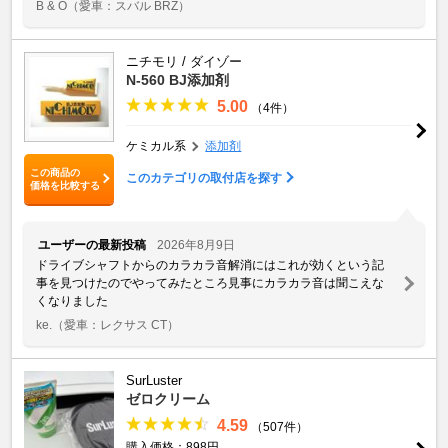
B & O
（愛車：スバル BRZ）
ニチモリ / ダイゾー
N-560 BJ添加剤
5.00
（4件）
ケミカル系
添加剤
この商品の
このカテゴリの取付店を探す
価格を比較する
ユーザーの最新投稿
2026年8月9日
ドライブシャフトからのカラカラ音解消にはこれが効くという記
事を見つけたのでやってみたところ見事にカラカラ音は聞こえな
くなりました
ke.
（愛車：レクサス CT）
SurLuster
ゼロクリーム
4.59
（507件）
購入価格：898円