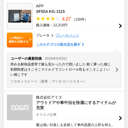
APP
SFIDA KG-1115
4.27
（130件）
購入価格：12,210円
ブレーキ
ブレーキパッド
この商品の
価格を比較する
このカテゴリの取付店を探す
ユーザーの最新投稿
2026年8月9日
求める耐熱温度帯で最も安かったので買いました 軽く乗った感じ
初期制度はそこそこマイルドでコントロール性もそこそこよくい
い感じです
ツカモトスピード
（愛車：マツダ ロードスター）
株式会社アイズ
アウトドアや車中泊を快適にするアイテムが
充実
オススメ記事
夏は強い日差しを反射して車内温度の上昇を抑え、