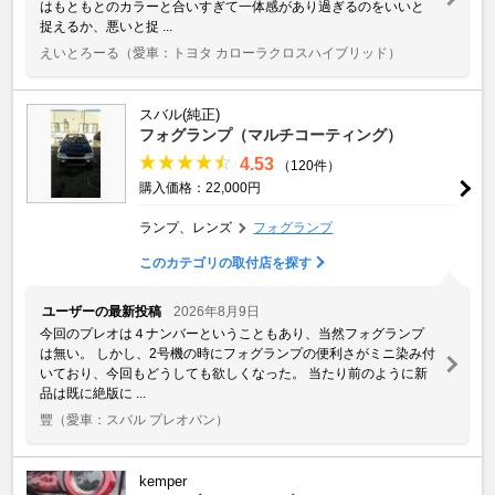
はもともとのカラーと合いすぎて一体感があり過ぎるのをいいと
捉えるか、悪いと捉 ...
えいとろーる
（愛車：トヨタ カローラクロスハイブリッド）
スバル(純正)
フォグランプ（マルチコーティング）
4.53
（120件）
購入価格：22,000円
ランプ、レンズ
フォグランプ
このカテゴリの取付店を探す
ユーザーの最新投稿
2026年8月9日
今回のプレオは４ナンバーということもあり、当然フォグランプ
は無い。 しかし、2号機の時にフォグランプの便利さがミニ染み付
いており、今回もどうしても欲しくなった。 当たり前のように新
品は既に絶版に ...
豐
（愛車：スバル プレオバン）
kemper