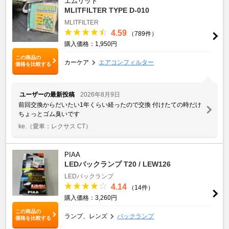
エムリット
MLITFILTER TYPE D-010
MLITFILTER
4.59
（789件）
購入価格：1,950円
この商品の
カーケア
エアコンフィルター
価格を比較する
ユーザーの最新投稿
2026年8月9日
前回交換からだいたい1年くらい経ったので交換 付けたての時だけ
ちょっとゴム臭いです
ke.
（愛車：レクサス CT）
PIAA
LEDバックランプ T20 / LEW126
LEDバックランプ
4.14
（14件）
購入価格：3,260円
この商品の
ランプ、レンズ
バックランプ
価格を比較する