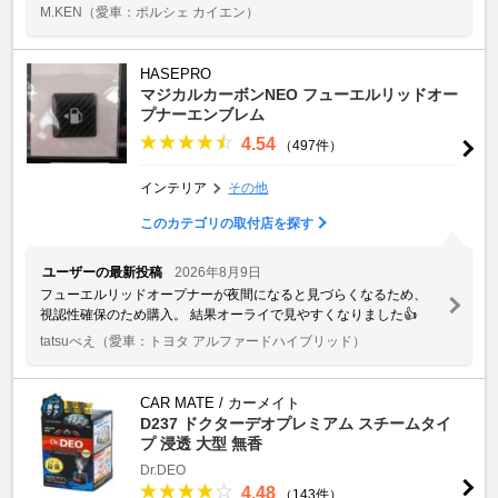
M.KEN
（愛車：ポルシェ カイエン）
HASEPRO
マジカルカーボンNEO フューエルリッドオー
プナーエンブレム
4.54
（497件）
インテリア
その他
このカテゴリの取付店を探す
ユーザーの最新投稿
2026年8月9日
フューエルリッドオープナーが夜間になると見づらくなるため、
視認性確保のため購入。 結果オーライで見やすくなりました👍
tatsuべえ
（愛車：トヨタ アルファードハイブリッド）
CAR MATE / カーメイト
D237 ドクターデオプレミアム スチームタイ
プ 浸透 大型 無香
Dr.DEO
4.48
（143件）