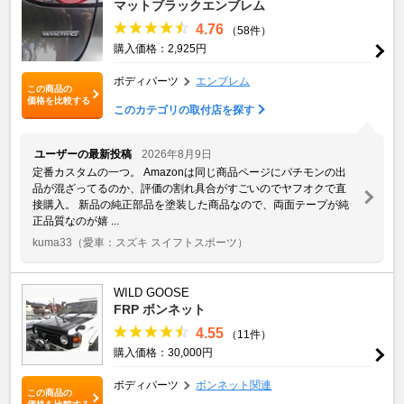
マットブラックエンブレム
4.76
（58件）
購入価格：2,925円
ボディパーツ
エンブレム
この商品の
価格を比較する
このカテゴリの取付店を探す
ユーザーの最新投稿
2026年8月9日
定番カスタムの一つ。 Amazonは同じ商品ページにパチモンの出
品が混ざってるのか、評価の割れ具合がすごいのでヤフオクで直
接購入。 新品の純正部品を塗装した商品なので、両面テープが純
正品質なのが嬉 ...
kuma33
（愛車：スズキ スイフトスポーツ）
WILD GOOSE
FRP ボンネット
4.55
（11件）
購入価格：30,000円
ボディパーツ
ボンネット関連
この商品の