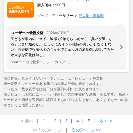
購入価格：900円
この商品の
価格を比較する
グッズ・アクセサリー
芳香剤・消臭剤
ユーザーの最新投稿
2026年8月9日
子どもが車内のニオイに敏感で2年くらい前から「臭いが気にな
る」と言い始めた。 たしかにガイシゃ独特の臭いがしなくもな
い。芳香剤で誤魔化すのもイヤでジェル系の消臭剤も試してみた
が大きな変化は無し。 ...
hookchang
（愛車：ルノー カングー）
※自作等、表示されないパーツレビューは「レビュー」を選択
※一定数のレビューがある商品のみ製品評価が表示されます。
※レビュー数や表示順は前日分が翌日の日中に反映されます。
※レビューは実際にユーザーが使用した際の主観的な感想・意見です。 商品・
サービスの価値を客観的に評価するものではありません。あくまでも一つの参
考としてご活用ください。
<
前へ
｜
1
｜
2
｜
3
｜
4
｜
5
｜
次へ
>
<< 前の5ページ
｜
次の5ページ >>