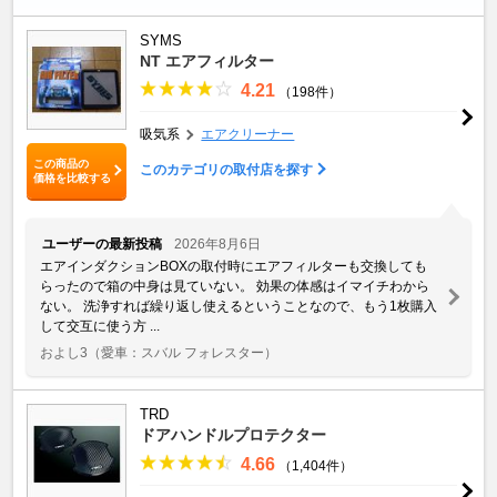
SYMS
NT エアフィルター
4.21
（198件）
吸気系
エアクリーナー
この商品の
このカテゴリの取付店を探す
価格を比較する
ユーザーの最新投稿
2026年8月6日
エアインダクションBOXの取付時にエアフィルターも交換しても
らったので箱の中身は見ていない。 効果の体感はイマイチわから
ない。 洗浄すれば繰り返し使えるということなので、もう1枚購入
して交互に使う方 ...
およし3
（愛車：スバル フォレスター）
TRD
ドアハンドルプロテクター
4.66
（1,404件）