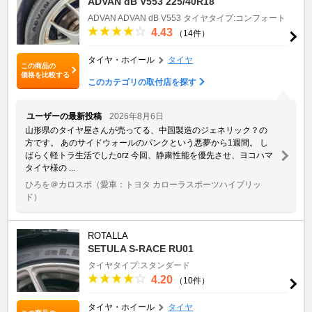
ADVAN dB V553 225/40R18
ADVAN
ADVAN dB V553
タイヤタイプ:コンフォート
4.43
（14件）
タイヤ・ホイール
タイヤ
この商品の
価格を比較する
このカテゴリの取付店を探す
ユーザーの最新投稿
2026年8月6日
山形県のタイヤ屋さんが売ってる、中国製造のジェネリック？の
方です。 あのサイドウォールのパンクという悪夢から1週間。 し
ばらく軽トラ生活でしたorz 今回、静粛性能を優先させ、ヨコハマ
タイヤ様の ...
ひろを＠カロスポ
（愛車：トヨタ カローラスポーツハイブリッ
ド）
ROTALLA
SETULA S-RACE RU01
タイヤタイプ:スタンダード
4.20
（10件）
タイヤ・ホイール
タイヤ