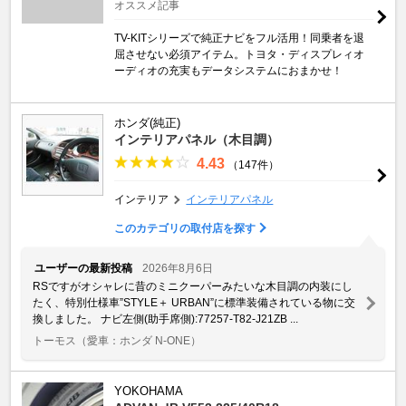
オススメ記事
TV-KITシリーズで純正ナビをフル活用！同乗者を退
屈させない必須アイテム。トヨタ・ディスプレィオ
ーディオの充実もデータシステムにおまかせ！
ホンダ(純正)
インテリアパネル（木目調）
4.43
（147件）
インテリア
インテリアパネル
このカテゴリの取付店を探す
ユーザーの最新投稿
2026年8月6日
RSですがオシャレに昔のミニクーパーみたいな木目調の内装にし
たく、特別仕様車”STYLE＋ URBAN”に標準装備されている物に交
換しました。 ナビ左側(助手席側):77257-T82-J21ZB ...
トーモス
（愛車：ホンダ N-ONE）
YOKOHAMA