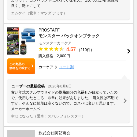
ようです。コンパウンドは入っていません。 思いのほか作業性も
良く、艶々にして ...
エムケイ
（愛車：マツダ デミオ）
PROSTAFF
モンスター バックオンブラック
モンスターカーケア
4.57
（210件）
購入価格：2,000円
この商品の
カーケア
コート剤
価格を比較する
ユーザーの最新投稿
2026年8月6日
古い年式のクルマでサイドの樹脂部分の色褪せが目立っていたの
で、使用したところ、非常に効果がありました。 耐久性は不明で
すが、そんなに値段は高くないので、コスパは良いと思います。
メーカーホームペ ...
幸せになった
（愛車：スバル フォレスター）
株式会社阿部商会