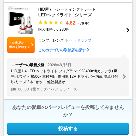
HID屋 / トレーディングトレード
LEDヘッドライト iシリーズ
4.62
（79件）
購入価格：6,980円
ランプ、レンズ
ヘッドランプ
この商品の
価格を比較する
このカテゴリの取付店を探す
ユーザーの最新投稿
2026年8月6日
HID屋 H4 LED ヘッドライト フォグランプ 28400cd(カンデラ) 爆
光 ホワイト 6500k 車検対応 乗用車 12V ドライバー内蔵 簡単取付
iシリーズ 2本1セット 他社製品が ...
jun_80_00
（愛車：ダイハツ ミライース）
あなたの愛車のパーツレビューを投稿してみません
か？
投稿する