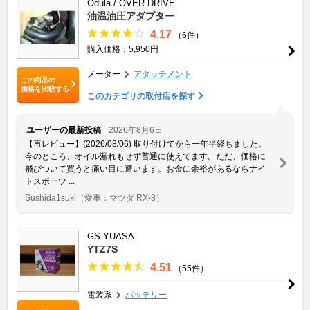
Odula / OVER DRIVE
油温油圧アダプター
4.17
（6件）
購入価格：5,950円
メーター
アタッチメント
この商品の
価格を比較する
このカテゴリの取付店を探す
ユーザーの最新投稿
2026年8月6日
【再レビュー】(2026/08/06) 取り付けてから一年半経ちました。
今のところ、オイル漏れもせず普通に使えてます。ただ、価格に
飛びついて買うと痛い目に遭います。お金に余裕があるならナイ
トスポーツ ...
Sushida1suki
（愛車：マツダ RX-8）
GS YUASA
YTZ7S
4.51
（55件）
電装系
バッテリー