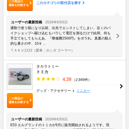
この商品の
このカテゴリの取付店を探す
価格を比較する
ユーザーの最新投稿
2026年8月6日
通勤で使う様になり以前、出先でエンストしてしまい、近くのバ
イクショップへ駆け込むもバラして電圧を測るだけで結局、何も
手立てをしてもらえあ、『整備費2500円』をボラれ、真夏の殺人
的な暑さの中、10キ ...
ＴＡＫＵ1223
（愛車：ホンダ ズーマー）
タカラトミー
トミカ
4.39
（2,949件）
グッズ・アクセサリー
ミニカー
この商品の
価格を比較する
ユーザーの最新投稿
2026年8月6日
E53 エルグランドのトミカが9月に販売開始されるようです。現