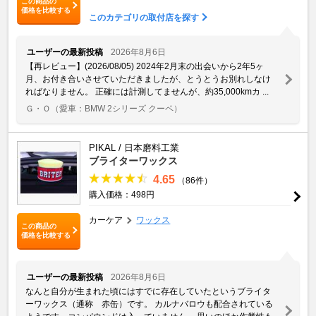
この商品の
価格を比較する
このカテゴリの取付店を探す
ユーザーの最新投稿
2026年8月6日
【再レビュー】(2026/08/05) 2024年2月末の出会いから2年5ヶ
月、お付き合いさせていただきましたが、とうとうお別れしなけ
ればなりません。 正確には計測してませんが、約35,000kmカ ...
Ｇ・Ｏ
（愛車：BMW 2シリーズ クーペ）
PIKAL / 日本磨料工業
ブライターワックス
4.65
（86件）
購入価格：498円
カーケア
ワックス
この商品の
価格を比較する
ユーザーの最新投稿
2026年8月6日
なんと自分が生まれた頃にはすでに存在していたというブライタ
ーワックス（通称 赤缶）です。 カルナバロウも配合されている