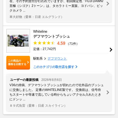
在、その予約受付が行われていますが、初回限定色「FUJI DAWN/
至極（シゴク）2トーン」は、タカラトミー直販、ヨドバシ、ビッ
クカメラ ...
車大好物
（愛車：日産 エルグランド）
Whiteline
デフマウントブッシュ
4.59
（71件）
定価：27,742円
駆動系
デフマウント
この商品の
価格を比較する
このカテゴリの取付店を探す
ユーザーの最新投稿
2026年8月6日
V36の持病、デフマウントブッシュが切れたので社外品のブッシュ
に交換しました。 定番のWHITELINE製です。 交換前は、信号待
ちスタートや等速で流している時からちょいアクセル入れたとき
にドンッ ...
８９式魚雷
（愛車：日産 スカイライン）