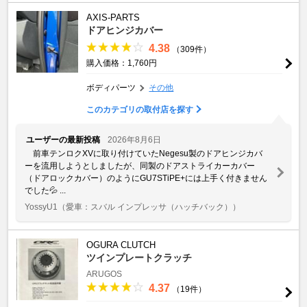
AXIS-PARTS
ドアヒンジカバー
4.38
（309件）
購入価格：1,760円
ボディパーツ
その他
このカテゴリの取付店を探す
ユーザーの最新投稿
2026年8月6日
前車テンロクXVに取り付けていたNegesu製のドアヒンジカバ
ーを流用しようとしましたが、同製のドアストライカーカバー
（ドアロックカバー）のようにGU7STiPE+には上手く付きません
でした💦 ...
YossyU1
（愛車：スバル インプレッサ（ハッチバック））
OGURA CLUTCH
ツインプレートクラッチ
ARUGOS
4.37
（19件）