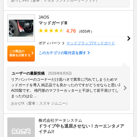
あっしV45
（愛車：トヨタ ランドクルーザープラド）
JAOS
マッドガードⅢ
4.76
（655件）
ボディパーツ
マッドフラップ/マッドガード
この商品の
このカテゴリの取付店を探す
価格を比較する
ユーザーの最新投稿
2026年8月6日
リアバンパーのコーナーだけ泥ハネで異常に汚れてしまうためマ
ッドガードを導入 純正品でも良かったのですがどうせならと思いJ
AOS製です。 楕円形のマフラーカッターと干渉して若干溶けてし
まったのは公 ...
おかぴX
（愛車：スズキ ジムニー）
株式会社データシステム
ドライブ中も退屈させない！カーエンタメア
イテム!!