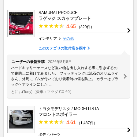
SAMURAI PRODUCE
ラゲッジ スカッフプレート
4.65
（829件）
インテリア
その他
このカテゴリの取付店を探す
ユーザーの最新投稿
2026年8月8日
ハードキャリーケースなど重い物を出し入れする際に引きずるの
で傷防止に着けてみました。 フィッティングは流石のオサムライ
さん。外周にゴムが付いており装着時の傷も防止。 カラーはブラ
ックヘアラインにした ...
とにぃ(Tony)
（愛車：マツダ CX-60）
トヨタモデリスタ / MODELLISTA
フロントスポイラー
4.61
（1,487件）
ボディパーツ