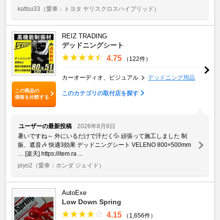
kattsu33
（愛車：トヨタ ヤリスクロスハイブリッド）
REIZ TRADING
デッドニングシート
4.75
（122件）
カーオーディオ、ビジュアル
デッドニング用品
この商品の
このカテゴリの取付店を探す
価格を比較する
ユーザーの最新投稿
2026年8月8日
暑いですね～ 外にいるだけで汗だく💦 頑張って施工しました 制
振、遮音🎶 快適3効果 デッドニングシート VELENO 800×500mm
… [楽天] https://item.ra ...
piyo2
（愛車：ホンダ ジェイド）
AutoExe
Low Down Spring
4.15
（1,656件）