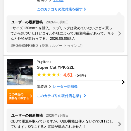
このカテゴリの取付店を探す
ユーザーの最新投稿
2026年8月8日
Lサイズ130mm〜を購入。スプリングは決めていないけどw 買っ
てから気づいたけどコイル外径によって3種類商品があって、ちゃ
んと外径が変わってる。 2026.08.08購入
SRG/GB5FREED
（愛車：ルノー トゥインゴ）
Yupiteru
Super Cat YPK-22L
4.61
（54件）
電装系
レーダー探知機
この商品の
このカテゴリの取付店を探す
価格を比較する
ユーザーの最新投稿
2026年8月8日
OBDで電源を取っていますが、OBD機能は使えないのでOFFにし
ています。ONにすると電源が供給されません！