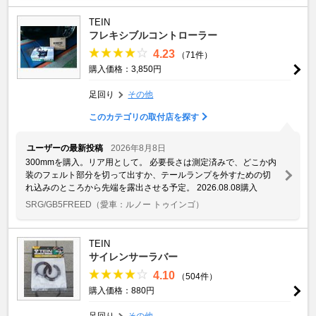
TEIN
フレキシブルコントローラー
4.23
（71件）
購入価格：3,850円
足回り
その他
このカテゴリの取付店を探す
ユーザーの最新投稿
2026年8月8日
300mmを購入。リア用として。 必要長さは測定済みで、どこか内
装のフェルト部分を切って出すか、テールランプを外すための切
れ込みのところから先端を露出させる予定。 2026.08.08購入
SRG/GB5FREED
（愛車：ルノー トゥインゴ）
TEIN
サイレンサーラバー
4.10
（504件）
購入価格：880円
足回り
その他