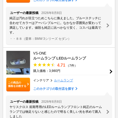
ユーザーの最新投稿
2026年8月8日
純正は汚れが目立つためこちらに換えました。ブルーステッチに
合わせてカラーはアーバンブルーに。なかなか雰囲気が変わって
満足しています。値段も純正に比べかなり安く、コスパは最高で
す。
・・８８
（愛車：BMW 3シリーズ セダン）
VS-ONE
ルームランプ LEDルームランプ
4.71
（7件）
購入価格：3,980円
インテリア
ルームランプ
この商品の
価格を比較する
このカテゴリの取付店を探す
ユーザーの最新投稿
2026年8月8日
ヤリスクロス 前期専用のLEDルームランプフロント純正のルーム
ランプでは物足りないと感じたので明るく美しい光を求めて購入
しました