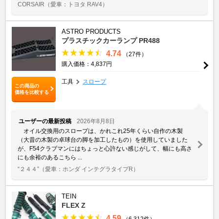
CORSAIR
（愛車：トヨタ RAV4）
ASTRO PRODUCTS
プラスチックカーランプ PR488
4.74
（27件）
購入価格：4,837円
工具
スロープ
この商品の
価格を比較する
ユーザーの最新投稿
2026年8月8日
オイル交換用のスロープは、かれこれ25年くらい自作の木製
（大昔の木製の卓球台の脚を加工したもの）を使用していました
が、F54クラブマンにはちょっと心許ない感じがして、幅にも高さ
にも余裕のあるこちら ...
“２４４”
（愛車：ホンダ インテグラタイプR）
TEIN
FLEX Z
4.59
（6,312件）