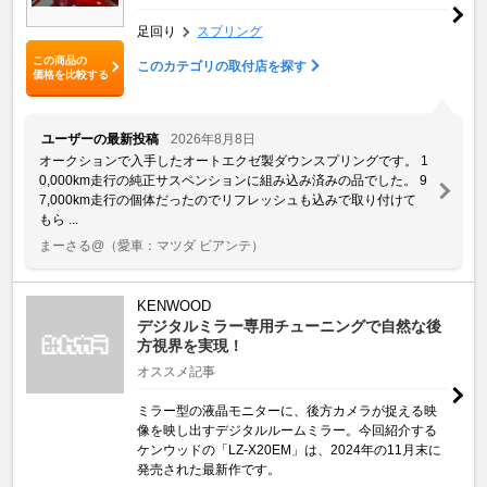
足回り
スプリング
この商品の
このカテゴリの取付店を探す
価格を比較する
ユーザーの最新投稿
2026年8月8日
オークションで入手したオートエクゼ製ダウンスプリングです。 1
0,000km走行の純正サスペンションに組み込み済みの品でした。 9
7,000km走行の個体だったのでリフレッシュも込みで取り付けて
もら ...
まーさる@
（愛車：マツダ ビアンテ）
KENWOOD
デジタルミラー専用チューニングで自然な後
方視界を実現！
オススメ記事
ミラー型の液晶モニターに、後方カメラが捉える映
像を映し出すデジタルルームミラー。今回紹介する
ケンウッドの「LZ-X20EM」は、2024年の11月末に
発売された最新作です。