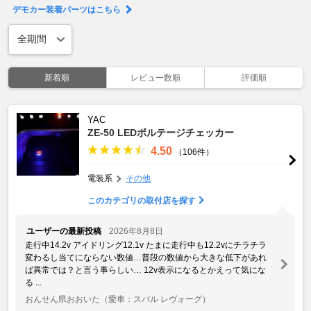
デモカー装着パーツはこちら
新着順
レビュー数順
評価順
YAC
ZE-50 LEDボルテージチェッカー
4.50
（106件）
電装系
その他
このカテゴリの取付店を探す
ユーザーの最新投稿
2026年8月8日
走行中14.2v アイドリング12.1v たまに走行中も12.2vにチラチラ
変わるし当てにならない数値…普段の数値から大きな低下があれ
ば異常では？と言う事らしい… 12v表示になるとかえって気にな
る ...
おんせん県おおいた
（愛車：スバル レヴォーグ）