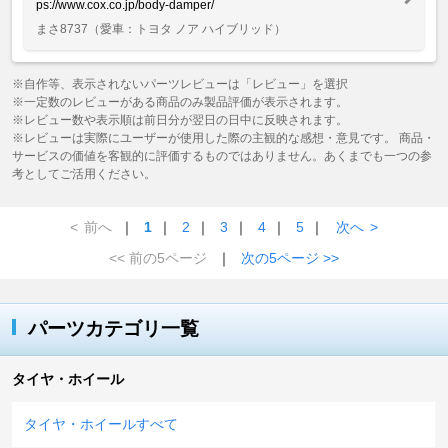
ps://www.cox.co.jp/body-damper/
まさ8737
（愛車：トヨタ ノア ハイブリッド）
※自作等、表示されないパーツレビューは「レビュー」を選択
※一定数のレビューがある商品のみ製品評価が表示されます。
※レビュー数や表示順は前日分が翌日の日中に反映されます。
※レビューは実際にユーザーが使用した際の主観的な感想・意見です。 商品・
サービスの価値を客観的に評価するものではありません。あくまでも一つの参
考としてご活用ください。
<
前へ
｜
1
｜
2
｜
3
｜
4
｜
5
｜
次へ
>
<< 前の5ページ
｜
次の5ページ >>
パーツカテゴリ一覧
タイヤ・ホイール
タイヤ・ホイールすべて