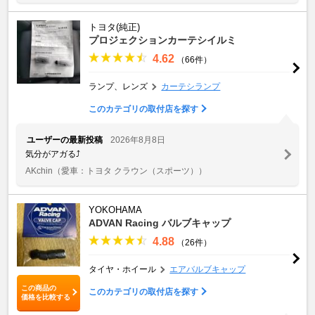
トヨタ(純正)
プロジェクションカーテシイルミ
4.62
（66件）
ランプ、レンズ
カーテシランプ
このカテゴリの取付店を探す
ユーザーの最新投稿
2026年8月8日
気分がアガる⤴️
AKchin
（愛車：トヨタ クラウン（スポーツ））
YOKOHAMA
ADVAN Racing バルブキャップ
4.88
（26件）
タイヤ・ホイール
エアバルブキャップ
この商品の
このカテゴリの取付店を探す
価格を比較する