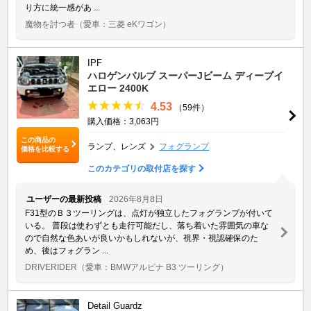
り方に統一感があ ...
魔物を討つ者
（愛車：三菱 eKワゴン）
IPF
ハロゲンバルブ スーパーJビーム ディープイ
エロー 2400K
4.53
（59件）
購入価格：3,063円
この商品の
ランプ、レンズ
フォグランプ
価格を比較する
このカテゴリの取付店を探す
ユーザーの最新投稿
2026年8月8日
F31型のＢ３ツーリングは、点灯が独立したフォグランプが付いて
いる。 普段は使わずとも走行可能だし、落ち着いた雰囲気の車な
ので自然な色あいが良いかもしれないが、視界・視認確保のた
め、後はフォグラン ...
DRIVERIDER
（愛車：BMWアルピナ B3 ツーリング）
Detail Guardz