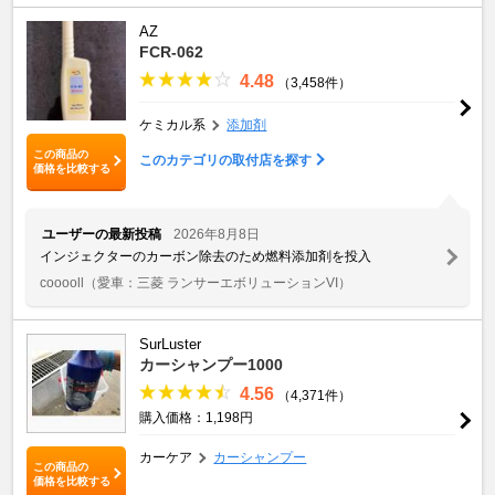
AZ
FCR-062
4.48
（3,458件）
ケミカル系
添加剤
この商品の
このカテゴリの取付店を探す
価格を比較する
ユーザーの最新投稿
2026年8月8日
インジェクターのカーボン除去のため燃料添加剤を投入
cooooll
（愛車：三菱 ランサーエボリューションVI）
SurLuster
カーシャンプー1000
4.56
（4,371件）
購入価格：1,198円
カーケア
カーシャンプー
この商品の
価格を比較する