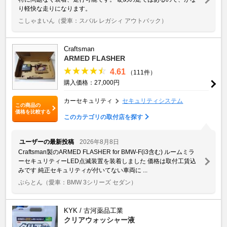
り軽快な走りになります。
こしゃまいん
（愛車：スバル レガシィ アウトバック）
Craftsman
ARMED FLASHER
4.61
（111件）
購入価格：27,000円
カーセキュリティ
セキュリティシステム
この商品の
価格を比較する
このカテゴリの取付店を探す
ユーザーの最新投稿
2026年8月8日
Craftsman製のARMED FLASHER for BMW-F(i3含む) ルームミラ
ーセキュリティーLED点滅装置を装着しました 価格は取付工賃込
みです 純正セキュリティが付いてない車両に ...
ぷらとん
（愛車：BMW 3シリーズ セダン）
KYK / 古河薬品工業
クリアウォッシャー液