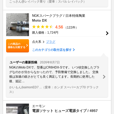
こっさん@レイバック乗り
（愛車：スバル レイバック）
NGKスパークプラグ / 日本特殊陶業
Moto DX
4.56
（122件）
購入価格：1,724円
点火系
プラグ
この商品の
価格を比較する
このカテゴリの取付店を探す
ユーザーの最新投稿
2026年8月7日
NGKのMoto DXで、型番はCR6HDX-Sです。 いつ頃交換したプラ
グなのかが分からなかったので、予防整備で交換しました。 交換
後は加速の鋭さがとても良く満足してます。長期的に使用した
後、追記 ...
かいもん(kaimonED7 ...
（愛車：ホンダ スーパーカブ70 デラック
ス）
エーモン
電源ソケット ヒューズ電源タイプ / 4957