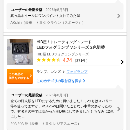
ユーザーの最新投稿
2026年8月8日
真っ黒ホイールにワンポイント入れてみた😁
AKchin
（愛車：トヨタ クラウン（スポーツ））
HID屋 / トレーディングトレード
LEDフォグランプ Vシリーズ 2色切替
HID屋 LEDフォグランプシリーズ
4.74
（271件）
ランプ、レンズ
フォグランプ
この商品の
価格を比較する
このカテゴリの取付店を探す
ユーザーの最新投稿
2026年8月8日
全ての灯火類をLEDにするために買いました！ いつもはスパリー
等を使ってますが、PSX26Wは聞いたことない中華の多かったの
で、有名所の中では安かったHID屋にしてみました！ ちなみに2色
にした ...
どらどら@
（愛車：トヨタ レジアスエース）