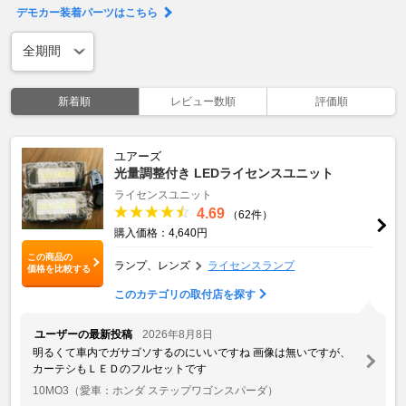
デモカー装着パーツはこちら
新着順
レビュー数順
評価順
ユアーズ
光量調整付き LEDライセンスユニット
ライセンスユニット
4.69
（62件）
購入価格：4,640円
この商品の
ランプ、レンズ
ライセンスランプ
価格を比較する
このカテゴリの取付店を探す
ユーザーの最新投稿
2026年8月8日
明るくて車内でガサゴソするのにいいですね 画像は無いですが、
カーテシもＬＥＤのフルセットです
10MO3
（愛車：ホンダ ステップワゴンスパーダ）