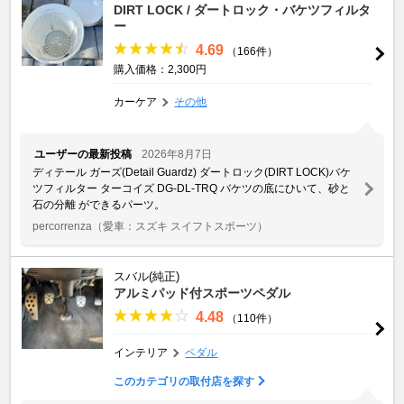
DIRT LOCK / ダートロック・バケツフィルタ
ー
4.69
（166件）
購入価格：2,300円
カーケア
その他
ユーザーの最新投稿
2026年8月7日
ディテール ガーズ(Detail Guardz) ダートロック(DIRT LOCK)バケ
ツフィルター ターコイズ DG-DL-TRQ バケツの底にひいて、砂と
石の分離 ができるパーツ。
percorrenza
（愛車：スズキ スイフトスポーツ）
スバル(純正)
アルミパッド付スポーツペダル
4.48
（110件）
インテリア
ペダル
このカテゴリの取付店を探す