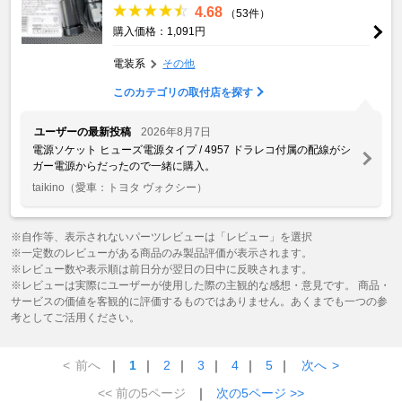
4.68
（53件）
購入価格：1,091円
電装系
その他
このカテゴリの取付店を探す
ユーザーの最新投稿
2026年8月7日
電源ソケット ヒューズ電源タイプ / 4957 ドラレコ付属の配線がシ
ガー電源からだったので一緒に購入。
taikino
（愛車：トヨタ ヴォクシー）
※自作等、表示されないパーツレビューは「レビュー」を選択
※一定数のレビューがある商品のみ製品評価が表示されます。
※レビュー数や表示順は前日分が翌日の日中に反映されます。
※レビューは実際にユーザーが使用した際の主観的な感想・意見です。 商品・
サービスの価値を客観的に評価するものではありません。あくまでも一つの参
考としてご活用ください。
<
前へ
｜
1
｜
2
｜
3
｜
4
｜
5
｜
次へ
>
<< 前の5ページ
｜
次の5ページ >>