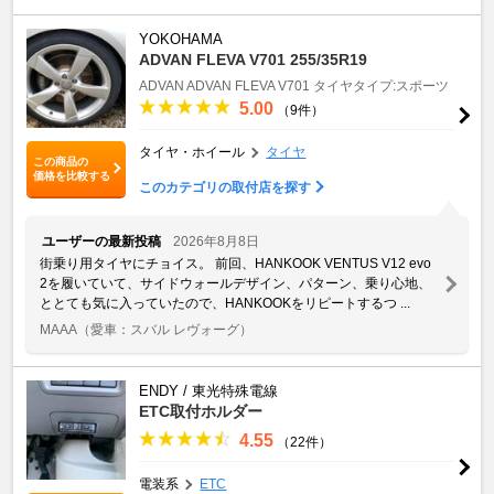
YOKOHAMA
ADVAN FLEVA V701 255/35R19
ADVAN
ADVAN FLEVA V701
タイヤタイプ:スポーツ
5.00
（9件）
タイヤ・ホイール
タイヤ
この商品の
価格を比較する
このカテゴリの取付店を探す
ユーザーの最新投稿
2026年8月8日
街乗り用タイヤにチョイス。 前回、HANKOOK VENTUS V12 evo
2を履いていて、サイドウォールデザイン、パターン、乗り心地、
ととても気に入っていたので、HANKOOKをリピートするつ ...
MAAA
（愛車：スバル レヴォーグ）
ENDY / 東光特殊電線
ETC取付ホルダー
4.55
（22件）
電装系
ETC