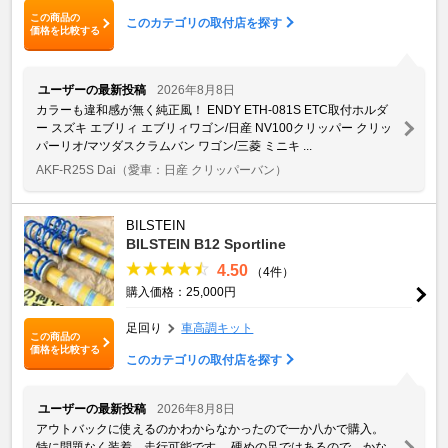
この商品の
このカテゴリの取付店を探す
価格を比較する
ユーザーの最新投稿
2026年8月8日
カラーも違和感が無く純正風！ ENDY ETH-081S ETC取付ホルダ
ー スズキ エブリィ エブリィワゴン/日産 NV100クリッパー クリッ
パーリオ/マツダスクラムバン ワゴン/三菱 ミニキ ...
AKF-R25S Dai
（愛車：日産 クリッパーバン）
BILSTEIN
BILSTEIN B12 Sportline
4.50
（4件）
購入価格：25,000円
足回り
車高調キット
この商品の
価格を比較する
このカテゴリの取付店を探す
ユーザーの最新投稿
2026年8月8日
アウトバックに使えるのかわからなかったので一か八かで購入。
特に問題なく装着、走行可能です。 硬めの足ではあるので、かな