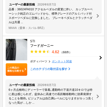
ユーザーの最新投稿
2026年8月7日
品番：36024FA010 アクセルペダルの変更に伴い、 カップカーベ
ーシック純正のゴムパッドから、標準グレードのアルミパッド付
スポーツペダルに交換しました。 ブレーキペダルとクラッチペダ
ルは共通 ...
MAAA
（愛車：スバル BRZ）
STI
フードガーニー
4.62
（68件）
ボディパーツ
ボンネット関連
この商品の
このカテゴリの取付店を探す
価格を比較する
ユーザーの最新投稿
2026年8月7日
6ヶ月点検時にディーラーで装着｡通勤時の下道片道10キロでは特
に差は感じられず。盆休みに高速での長距離移動時に効果発揮す
ることを期待｡ ビジュアルは自己満レベルになりますがカッコ良く
なった気が…しか ...