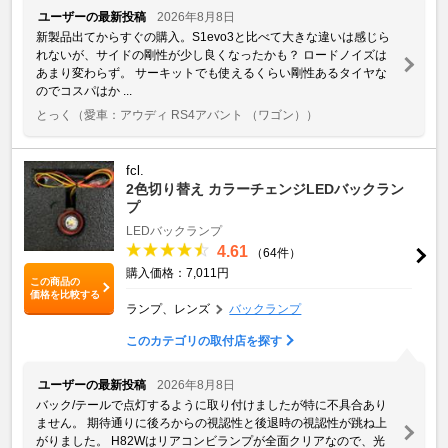
ユーザーの最新投稿
2026年8月8日
新製品出てからすぐの購入。S1evo3と比べて大きな違いは感じら
れないが、サイドの剛性が少し良くなったかも？ ロードノイズは
あまり変わらず。 サーキットでも使えるくらい剛性あるタイヤな
のでコスパはか ...
とっく
（愛車：アウディ RS4アバント （ワゴン））
fcl.
2色切り替え カラーチェンジLEDバックラン
プ
LEDバックランプ
4.61
（64件）
購入価格：7,011円
この商品の
価格を比較する
ランプ、レンズ
バックランプ
このカテゴリの取付店を探す
ユーザーの最新投稿
2026年8月8日
バック/テールで点灯するように取り付けましたが特に不具合あり
ません。 期待通りに後ろからの視認性と後退時の視認性が跳ね上
がりました。 H82Wはリアコンビランプが全面クリアなので、光