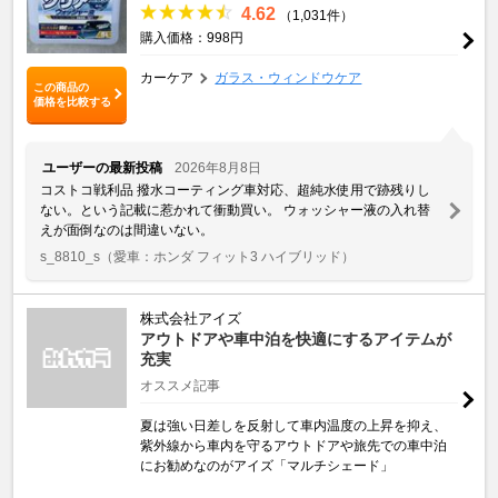
4.62
（1,031件）
購入価格：998円
カーケア
ガラス・ウィンドウケア
この商品の
価格を比較する
ユーザーの最新投稿
2026年8月8日
コストコ戦利品 撥水コーティング車対応、超純水使用で跡残りし
ない。という記載に惹かれて衝動買い。 ウォッシャー液の入れ替
えが面倒なのは間違いない。
s_8810_s
（愛車：ホンダ フィット3 ハイブリッド）
株式会社アイズ
アウトドアや車中泊を快適にするアイテムが
充実
オススメ記事
夏は強い日差しを反射して車内温度の上昇を抑え、
紫外線から車内を守るアウトドアや旅先での車中泊
にお勧めなのがアイズ「マルチシェード」