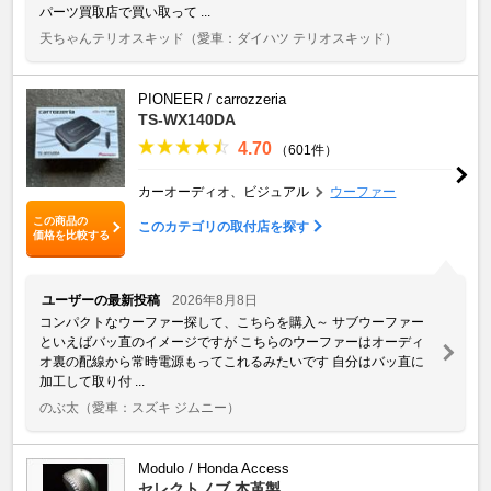
パーツ買取店で買い取って ...
天ちゃんテリオスキッド
（愛車：ダイハツ テリオスキッド）
PIONEER / carrozzeria
TS-WX140DA
4.70
（601件）
カーオーディオ、ビジュアル
ウーファー
この商品の
このカテゴリの取付店を探す
価格を比較する
ユーザーの最新投稿
2026年8月8日
コンパクトなウーファー探して、こちらを購入～ サブウーファー
といえばバッ直のイメージですが こちらのウーファーはオーディ
オ裏の配線から常時電源もってこれるみたいです 自分はバッ直に
加工して取り付 ...
のぶ太
（愛車：スズキ ジムニー）
Modulo / Honda Access
セレクトノブ 本革製