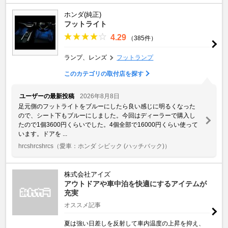
ホンダ(純正)
フットライト
4.29
（385件）
ランプ、レンズ
フットランプ
このカテゴリの取付店を探す
ユーザーの最新投稿
2026年8月8日
足元側のフットライトをブルーにしたら良い感じに明るくなった
ので、シート下もブルーにしました。今回はディーラーで購入し
たので1個3600円くらいでした。4個全部で16000円くらい使って
います。ドアを ...
hrcshrcshrcs
（愛車：ホンダ シビック (ハッチバック)）
株式会社アイズ
アウトドアや車中泊を快適にするアイテムが
充実
オススメ記事
夏は強い日差しを反射して車内温度の上昇を抑え、