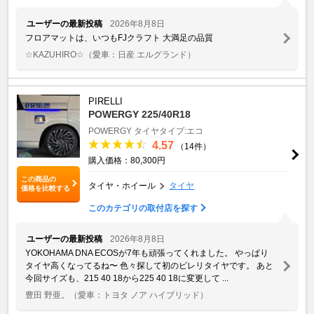
ユーザーの最新投稿
2026年8月8日
フロアマットは、いつもFJクラフト 大満足の品質
☆KAZUHIRO☆
（愛車：日産 エルグランド）
PIRELLI
POWERGY 225/40R18
POWERGY
タイヤタイプ:エコ
4.57
（14件）
購入価格：80,300円
この商品の
タイヤ・ホイール
タイヤ
価格を比較する
このカテゴリの取付店を探す
ユーザーの最新投稿
2026年8月8日
YOKOHAMA DNA ECOSが7年も頑張ってくれました。 やっぱり
タイヤ高くなってるね〜 色々探して初のピレリタイヤです。 あと
今回サイズも、215 40 18から225 40 18に変更して ...
豊田 野亜。
（愛車：トヨタ ノア ハイブリッド）