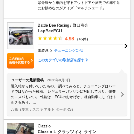
紫外線から車内を守るアウトドアや旅先での車中泊
にお勧めなのがアイズ「マルチシェード」
Battle Bee Racing / 野口商会
LapBeeECU
4.98
（46件）
電装系
チューニングCPU
この商品の
このカテゴリの取付店を探す
価格を比較する
ユーザーの最新投稿
2026年8月8日
購入時から付いていたもの。 調べてみると、チューニングはハー
ドではなかった模様。 レギュラーガソリンに対応しており、燃費
のコスパもいい。 性能は、ECUのおかげか。軽自動車にしてはト
ルクもあり、 ...
八森
（愛車：スズキ アルト ターボRS）
Clazzio
Clazzio L クラッツィオ ライン