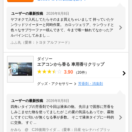
ユーザーの最新投稿
2026年8月8日
ヤフオクで入札してたらそのまま買えちゃいまして 持っていたケ
ンウッドツイーターと同時作業。 カロッツェリア、ケンウッドと
色々なサブウーファー積んできて、今まで唯一触れてなかったア
ルパインにしてみまし ...
ふふ丸
（愛車：トヨタ アルファード）
ダイソー
エアコンから香る 車用香りクリップ
3.90
（20件）
グッズ・アクセサリー
芳香剤・消臭剤
ユーザーの最新投稿
2026年8月8日
四角いタイプの芳香剤で今回は液体の物。 先日まで固形に芳香を
しみこませた物を使ってましたが この夏の気温もあってか、霧散
してすぐに匂いが無くなる事が多数。 そこで液体タイプに一時的
に交換。 すぐ ...
かみら @ C26後期ライダ ...
（愛車：日産 セレナハイブリッ