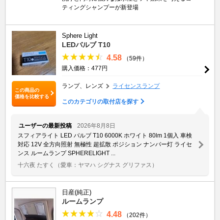
ティングシャンプーが新登場
Sphere Light
LEDバルブ T10
4.58
（59件）
購入価格：477円
ランプ、レンズ
ライセンスランプ
この商品の
価格を比較する
このカテゴリの取付店を探す
ユーザーの最新投稿
2026年8月8日
スフィアライト LED バルブ T10 6000K ホワイト 80lm 1個入 車検
対応 12V 全方向照射 無極性 超拡散 ポジション ナンバー灯 ライセ
ンス ルームランプ SPHERELIGHT ...
十六夜 たすく
（愛車：ヤマハ シグナス グリファス）
日産(純正)
ルームランプ
4.48
（202件）