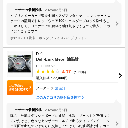
ユーザーの最新投稿
2026年8月8日
イギリスメーカーで製造中国のアジアンタイヤ。 コンフォートス
ポーツの部類でトレッドウェア400 ショルダーブロック剛性もし
っかりして、コーナーでの腰砕け感は無さそうなので購入。 ドラ
イはそこそこウエ ...
type HVR
（愛車：ホンダ グレイスハイブリッド）
Defi
Defi-Link Meter 油温計
Defi-Link Meter
4.37
（512件）
購入価格：23,000円
この商品の
メーター
油温計
価格を比較する
このカテゴリの取付店を探す
ユーザーの最新投稿
2026年8月8日
購入した頃はダッシュボードに油温、水温、ブーストと三個つけ
ていたけど、色々なセンサーのマルチで出るディスプレイモニタ
ー画面が出たのでそちらに交換してつけていた油温計は中古カー