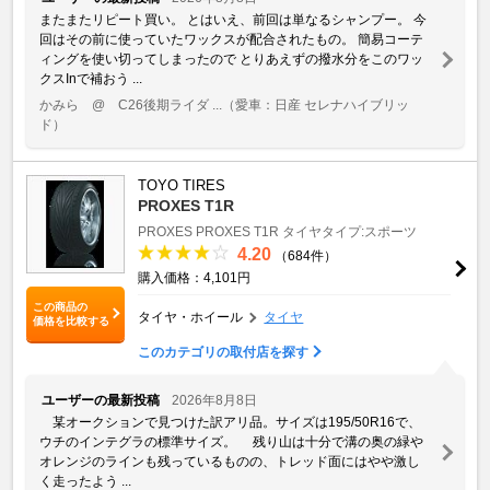
またまたリピート買い。 とはいえ、前回は単なるシャンプー。 今
回はその前に使っていたワックスが配合されたもの。 簡易コーテ
ィングを使い切ってしまったので とりあえずの撥水分をこのワッ
クスInで補おう ...
かみら @ C26後期ライダ ...
（愛車：日産 セレナハイブリッ
ド）
TOYO TIRES
PROXES T1R
PROXES
PROXES T1R
タイヤタイプ:スポーツ
4.20
（684件）
購入価格：4,101円
この商品の
タイヤ・ホイール
タイヤ
価格を比較する
このカテゴリの取付店を探す
ユーザーの最新投稿
2026年8月8日
某オークションで見つけた訳アリ品。サイズは195/50R16で、
ウチのインテグラの標準サイズ。 残り山は十分で溝の奥の緑や
オレンジのラインも残っているものの、トレッド面にはやや激し
く走ったよう ...