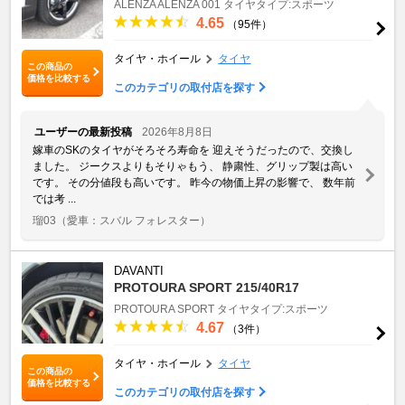
ALENZA
ALENZA 001
タイヤタイプ:スポーツ
4.65
（95件）
タイヤ・ホイール
タイヤ
この商品の
価格を比較する
このカテゴリの取付店を探す
ユーザーの最新投稿
2026年8月8日
嫁車のSKのタイヤがそろそろ寿命を 迎えそうだったので、交換し
ました。 ジークスよりもそりゃもう、 静粛性、グリップ製は高い
です。 その分値段も高いです。 昨今の物価上昇の影響で、 数年前
では考 ...
瑠03
（愛車：スバル フォレスター）
DAVANTI
PROTOURA SPORT 215/40R17
PROTOURA SPORT
タイヤタイプ:スポーツ
4.67
（3件）
タイヤ・ホイール
タイヤ
この商品の
価格を比較する
このカテゴリの取付店を探す