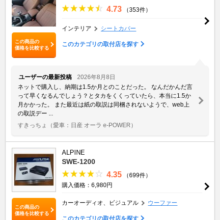
4.73
（353件）
インテリア
シートカバー
この商品の
このカテゴリの取付店を探す
価格を比較する
ユーザーの最新投稿
2026年8月8日
ネットで購入し、納期は1.5か月とのことだった。 なんだかんだ言
って早くなるんでしょう？とタカをくくっていたら、本当に1.5か
月かかった。 また最近は紙の取説は同梱されないようで、web上
の取説デー ...
すきっちょ
（愛車：日産 オーラ e-POWER）
ALPINE
SWE-1200
4.35
（699件）
購入価格：6,980円
カーオーディオ、ビジュアル
ウーファー
この商品の
価格を比較する
このカテゴリの取付店を探す