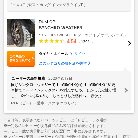
“２４４”
（愛車：ホンダ インテグラタイプR）
DUNLOP
SYNCHRO WEATHER
SYNCHRO WEATHER
タイヤタイプ:オールシーズン
4.54
（139件）
タイヤ・ホイール
タイヤ
この商品の
価格を比較する
このカテゴリの取付店を探す
ユーザーの最新投稿
2026年8月8日
同じシンクロ・ウェザーで 155/65/14Rから 165/65/14Rに変更。
車検でロードインデックス76を満たすため。 しかし安定性が増
し、 ボディの揺れ方も、しっとりした感触へ。 静かだ ...
Mr.P（ピー）
（愛車：スズキ エブリイ）
※自作等、表示されないパーツレビューは「レビュー」を選択
※一定数のレビューがある商品のみ製品評価が表示されます。
※レビュー数や表示順は前日分が翌日の日中に反映されます。
※レビューは実際にユーザーが使用した際の主観的な感想・意見です。 商品・