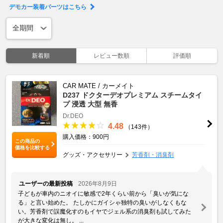
デモカー装着パーツはこちら
新着順
レビュー数順
評価順
CAR MATE / カーメイト
D237 ドクターデオプレミアム スチームタイ
プ 浸透 大型 無香
Dr.DEO
4.48
（143件）
購入価格：900円
この商品の
価格を比較する
グッズ・アクセサリー
芳香剤・消臭剤
ユーザーの最新投稿
2026年8月9日
子どもが車内のニオイに敏感で2年くらい前から「臭いが気にな
る」と言い始めた。 たしかにガイシゃ独特の臭いがしなくもな
い。芳香剤で誤魔化すのもイヤでジェル系の消臭剤も試してみた
が大きな変化は無し。 ...