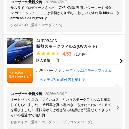
ユーザーの最新投稿
2026年8月9日
サムライプロデュースさんの、CX5 KM系 専用 パワーシートボタ
ン ガーニッシュ。 ここは最初から加飾して欲しいですね😁 https://
amzn.asia/d/0bQYo81y
ひろGOGO
（愛車：マツダ CX-5）
AUTOBACS
断熱スモークフィルム(UVカット)
4.53
（104件）
購入価格：3円
ボディパーツ
カーフィルム/スモークフィルム
この商品の
価格を比較する
このカテゴリの取付店を探す
ユーザーの最新投稿
2026年8月9日
オートバックスの「ウインコス」というスモークフィルムを施工
してもらいました。 透過率は真っ黒過ぎても嫌だったので１５％
を選びました！ 運転席からは巻き込み確認など問題なくできるく
らいの透過率で個人的 ...
おざマイク
（愛車：ホンダ ステップワゴンスパーダ）