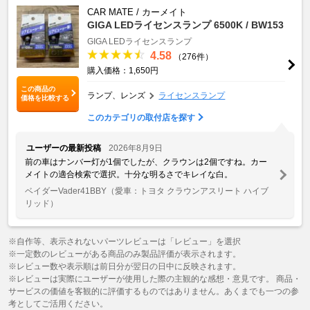
CAR MATE / カーメイト
GIGA LEDライセンスランプ 6500K / BW153
GIGA
LEDライセンスランプ
4.58
（276件）
購入価格：1,650円
この商品の
ランプ、レンズ
ライセンスランプ
価格を比較する
このカテゴリの取付店を探す
ユーザーの最新投稿
2026年8月9日
前の車はナンバー灯が1個でしたが、クラウンは2個ですね。カー
メイトの適合検索で選択。十分な明るさでキレイな白。
ベイダーVader41BBY
（愛車：トヨタ クラウンアスリート ハイブ
リッド）
※自作等、表示されないパーツレビューは「レビュー」を選択
※一定数のレビューがある商品のみ製品評価が表示されます。
※レビュー数や表示順は前日分が翌日の日中に反映されます。
※レビューは実際にユーザーが使用した際の主観的な感想・意見です。 商品・
サービスの価値を客観的に評価するものではありません。あくまでも一つの参
考としてご活用ください。