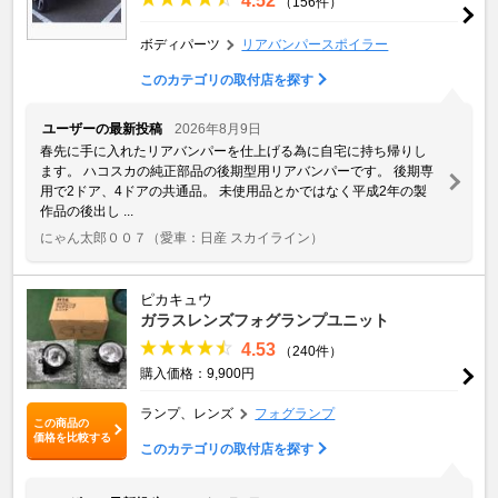
4.52
（156件）
ボディパーツ
リアバンパースポイラー
このカテゴリの取付店を探す
ユーザーの最新投稿
2026年8月9日
春先に手に入れたリアバンパーを仕上げる為に自宅に持ち帰りし
ます。 ハコスカの純正部品の後期型用リアバンパーです。 後期専
用で2ドア、4ドアの共通品。 未使用品とかではなく平成2年の製
作品の後出し ...
にゃん太郎００７
（愛車：日産 スカイライン）
ピカキュウ
ガラスレンズフォグランプユニット
4.53
（240件）
購入価格：9,900円
ランプ、レンズ
フォグランプ
この商品の
価格を比較する
このカテゴリの取付店を探す