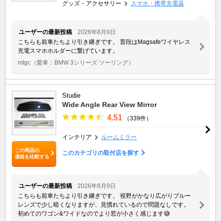
グッズ・アクセサリー
スマホ・携帯充電器
ユーザーの最新投稿
2026年8月9日
こちらも前車たちより引き継ぎです。 普段はMagsafeワイヤレス
充電スマホホルダーに繋げています。
mtgc
（愛車：BMW 3シリーズ ツーリング）
Studie
Wide Angle Rear View Mirror
4.51
（339件）
インテリア
ルームミラー
この商品の
このカテゴリの取付店を探す
価格を比較する
ユーザーの最新投稿
2026年8月9日
こちらも前車たちより引き継ぎです。 視野がかなり広がりブルー
レンズで少し暗くなりますが、見慣れているので問題なしです。
初めてのワゴン&ワイドなのでより窓が小さく感じます😅