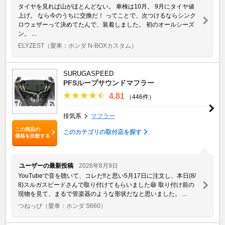
タイヤを見れば山がほとんどない。 車検は10月。 9月にタイヤ値
上げ。 なら今のうちに交換だ！ ってことで、次つけるならシンク
ロウェザーって決めてたんで、装着しました。 初のオールシーズ
ン。 ...
ELYZEST
（愛車：ホンダ N-BOXカスタム）
SURUGASPEED
PFSループサウンドマフラー
4.81
（446件）
排気系
マフラー
この商品の
このカテゴリの取付店を探す
価格を比較する
ユーザーの最新投稿
2026年8月9日
YouTubeで音を聴いて、コレだ‼️と思い5月17日に注文し、本日(8/
8)スルガスピードさんで取り付けてもらいました😆 取り付け前の
現物を見て、まるで管楽器のような形状だなと思いました。 ...
つねっぴ
（愛車：ホンダ S660）