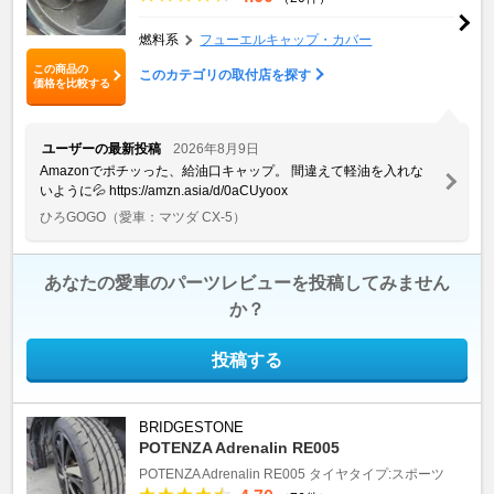
燃料系
フューエルキャップ・カバー
この商品の
このカテゴリの取付店を探す
価格を比較する
ユーザーの最新投稿
2026年8月9日
Amazonでポチッった、給油口キャップ。 間違えて軽油を入れな
いように💦 https://amzn.asia/d/0aCUyoox
ひろGOGO
（愛車：マツダ CX-5）
あなたの愛車のパーツレビューを投稿してみません
か？
投稿する
BRIDGESTONE
POTENZA Adrenalin RE005
POTENZA Adrenalin RE005
タイヤタイプ:スポーツ