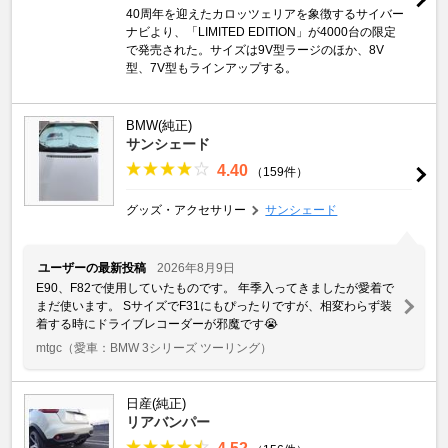
40周年を迎えたカロッツェリアを象徴するサイバー
ナビより、「LIMITED EDITION」が4000台の限定
で発売された。サイズは9V型ラージのほか、8V
型、7V型もラインアップする。
BMW(純正)
サンシェード
4.40
（159件）
グッズ・アクセサリー
サンシェード
ユーザーの最新投稿
2026年8月9日
E90、F82で使用していたものです。 年季入ってきましたが愛着で
まだ使います。 SサイズでF31にもぴったりですが、相変わらず装
着する時にドライブレコーダーが邪魔です😭
mtgc
（愛車：BMW 3シリーズ ツーリング）
日産(純正)
リアバンパー