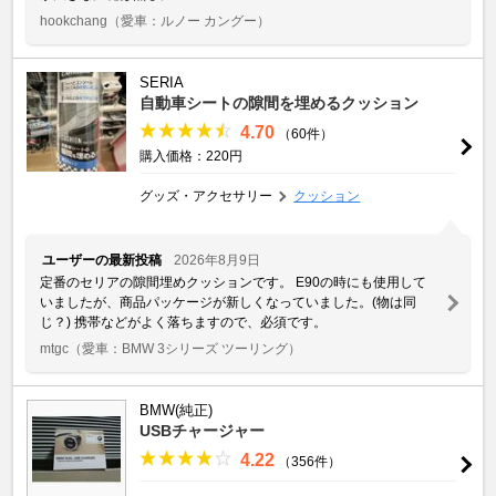
hookchang
（愛車：ルノー カングー）
SERIA
自動車シートの隙間を埋めるクッション
4.70
（60件）
購入価格：220円
グッズ・アクセサリー
クッション
ユーザーの最新投稿
2026年8月9日
定番のセリアの隙間埋めクッションです。 E90の時にも使用して
いましたが、商品パッケージが新しくなっていました。(物は同
じ？) 携帯などがよく落ちますので、必須です。
mtgc
（愛車：BMW 3シリーズ ツーリング）
BMW(純正)
USBチャージャー
4.22
（356件）