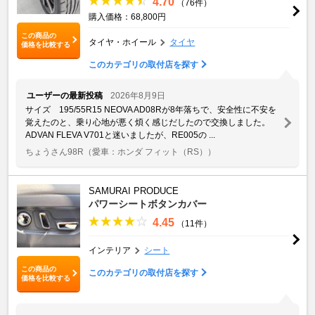
4.70
（76件）
購入価格：68,800円
この商品の
タイヤ・ホイール
タイヤ
価格を比較する
このカテゴリの取付店を探す
ユーザーの最新投稿
2026年8月9日
サイズ 195/55R15 NEOVA AD08Rが8年落ちで、安全性に不安を
覚えたのと、乗り心地が悪く煩く感じだしたので交換しました。
ADVAN FLEVA V701と迷いましたが、RE005の ...
ちょうさん98R
（愛車：ホンダ フィット（RS））
SAMURAI PRODUCE
パワーシートボタンカバー
4.45
（11件）
インテリア
シート
この商品の
このカテゴリの取付店を探す
価格を比較する