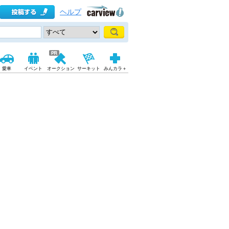
ヘルプ
愛車
イベント
オークション
サーキット
みんカラ＋