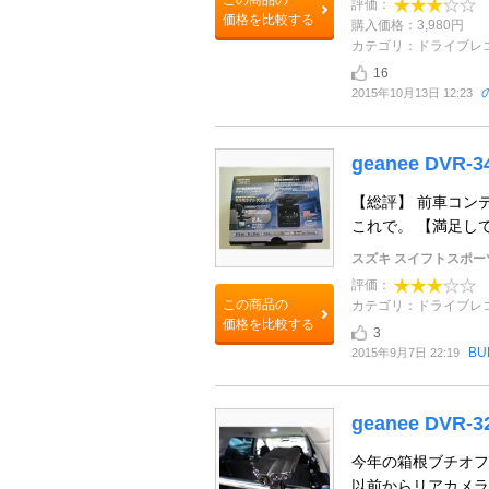
この商品の
評価：
価格を比較する
購入価格：3,980円
カテゴリ：ドライブレ
16
2015年10月13日 12:23
geanee DVR-3
【総評】 前車コン
これで。 【満足し
スズキ スイフトスポー
評価：
この商品の
カテゴリ：ドライブレ
価格を比較する
3
BU
2015年9月7日 22:19
geanee DVR-3
今年の箱根ブチオフ
以前からリアカメラ