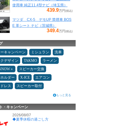
使用車 純正11.4型ナビ（埼玉県）
439.9
万円
(税込)
マツダ CX-5 デモUP 禁煙車 BOS
E 革シート ナビ（茨城県）
349.4
万円
(税込)
グ
ターキャンペーン
ミシュラン
洗車
ックデザイン
TAKMO
ラーメン
ESNOW＋
スピーカー交換
ホホルダー
X-ICE
エアコン
ッドレス
スピーカー取付
もっと見る
ト・キャンペーン
2026/08/07
◆夏季休暇の過ごし方