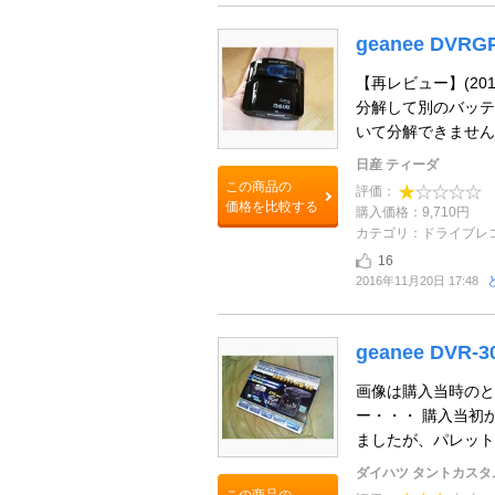
geanee DVRG
【再レビュー】(20
分解して別のバッテ
いて分解できませんで
日産 ティーダ
この商品の
評価：
価格を比較する
購入価格：9,710円
カテゴリ：ドライブレ
16
2016年11月20日 17:48
geanee DVR-3
画像は購入当時のと
ー・・・ 購入当初
ましたが、パレットが
ダイハツ タントカスタ