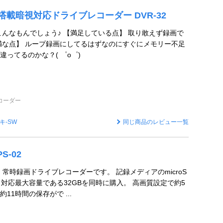
外線搭載暗視対応ドライブレコーダー DVR-32
こんなもんでしょう♪ 【満足している点】 取り敢えず録画で
満な点】 ループ録画にしてるはずなのにすぐにメモリー不足
ってるのかな？( ゜o゜)
コーダー
キ-SW
同じ商品のレビュー一覧
PS-02
・常時録画ドライブレコーダーです。 記録メディアのmicroS
、対応最大容量である32GBを同時に購入。 高画質設定で約5
11時間の保存がで ...