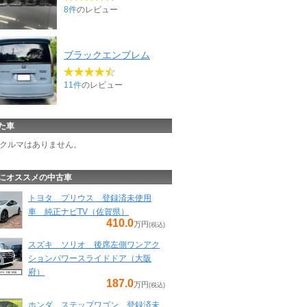
8件
のレビュー
ブラックエンブレム
11件
のレビュー
た車
クルマはありません。
にオススメの中古車
トヨタ プリウス 登録済未使用
車 純正ナビTV（佐賀県）
410.0
万円
(税込)
スズキ ソリオ 後席左側ワンアク
ションパワースライドドア（大阪
府）
187.0
万円
(税込)
ホンダ ステップワゴン 登録済未