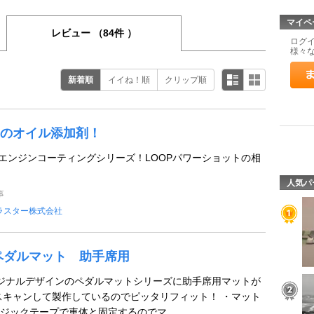
マイペ
レビュー
（84件 ）
ログ
様々
新着順
イイね！順
クリップ順
のオイル添加剤！
Pエンジンコーティングシリーズ！LOOPパワーショットの相
人気パ
事
ラスター株式会社
ペダルマット 助手席用
ジナルデザインのペダルマットシリーズに助手席用マットが
スキャンして製作しているのでピッタリフィット！ ・マット
ジックテープで車体と固定するのでマ ...