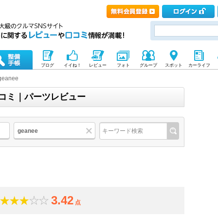
ブログ
イイね！
レビュー
フォト
グループ
スポット
カーライフ
geanee
・口コミ｜パーツレビュー
geanee
3.42
点