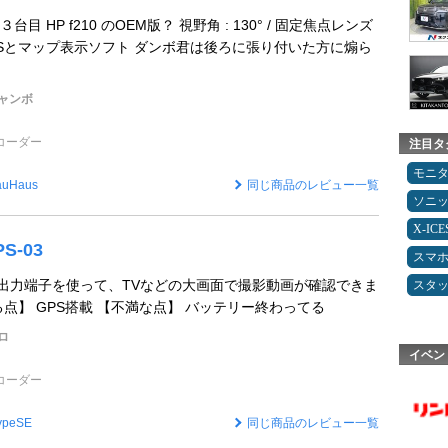
 HP f210 のOEM版？ 視野角 : 130° / 固定焦点レンズ
0mm GPSとマップ表示ソフト ダンボ君は後ろに張り付いた方に煽ら
ャンボ
コーダー
注目タ
モニ
auHaus
同じ商品のレビュー一覧
ソニ
X-IC
PS-03
スマ
DMI出力端子を使って、TVなどの大画面で撮影動画が確認できま
スタ
点】 GPS搭載 【不満な点】 バッテリー終わってる
ロ
イベン
コーダー
ypeSE
同じ商品のレビュー一覧