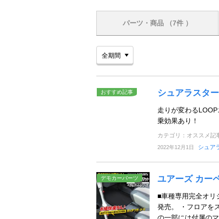
パーツ・商品
（7件 ）
シュアラスター
おすすめ記事
走りが変わるLOO
乗効果あり！
カテゴリ：オススメ記
シュア
2022年12月1日
ユアーズ カー
デモカーパーツ
■車種専用完全オリ
発売。 ・フロアを
の一部には付属のマ