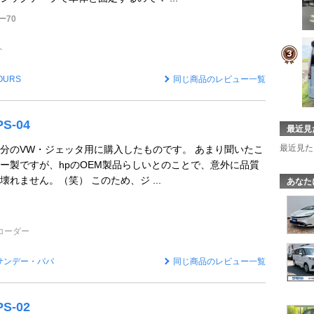
ー70
ト
OURS
同じ商品のレビュー一覧
PS-04
最近見
最近見た
分のVW・ジェッタ用に購入したものです。 あまり聞いたこ
ー製ですが、hpのOEM製品らしいとのことで、意外に品質
れません。（笑） このため、ジ ...
あなた
コーダー
サンデー・パパ
同じ商品のレビュー一覧
PS-02