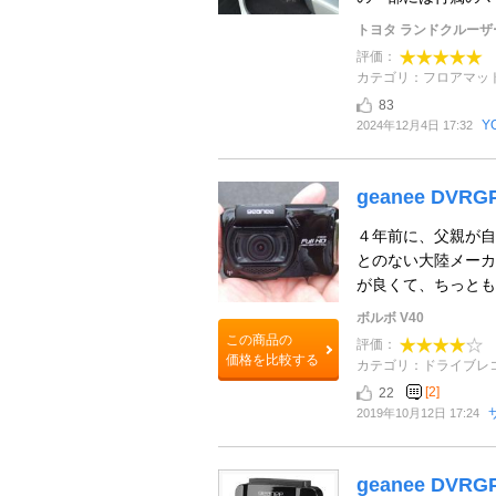
トヨタ ランドクルーザ
評価：
カテゴリ：フロアマッ
83
Y
2024年12月4日 17:32
geanee DVRG
４年前に、父親が自
とのない大陸メーカ
が良くて、ちっとも壊
ボルボ V40
この商品の
評価：
価格を比較する
カテゴリ：ドライブレ
[2]
22
2019年10月12日 17:24
geanee DVRG