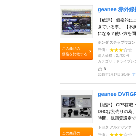
geanee 赤
【総評】 価格的に
きている事。 【不
になる？使い方を間違
ホンダ ステップワゴン
この商品の
評価：
価格を比較する
購入価格：2,700円
カテゴリ：ドライブレ
8
ア
2015年3月17日 20:49
geanee DVRG
【総評】 GPS搭載
DHCは別売りの為
時間、低画質設定で約
トヨタ アルテッツァ
この商品の
評価：