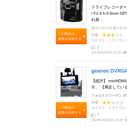
ドライブレコーダー３台目
/ F2.4 f=3.
れ易 ...
ダイハツ ハイゼットジ
この商品の
評価：
価格を比較する
カテゴリ：ドライブレ
1
B
2017年8月20日 11:55
geanee DVRG
【総評】 miniH
す。 【満足している
フォルクスワーゲン ポ
評価：
この商品の
カテゴリ：ドライブレ
価格を比較する
7
t
2016年12月21日 23:28