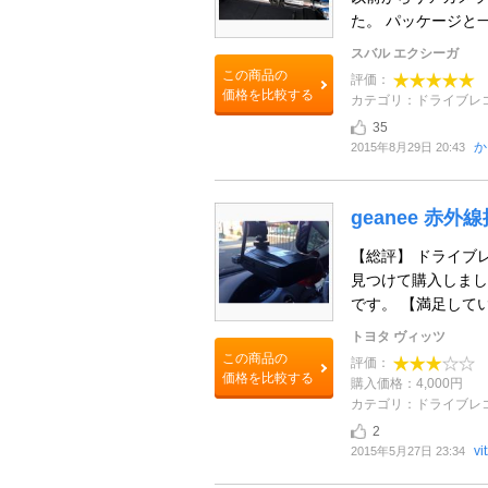
た。 パッケージと一
スバル エクシーガ
この商品の
評価：
価格を比較する
カテゴリ：ドライブレ
35
か
2015年8月29日 20:43
geanee 赤
【総評】 ドライブ
見つけて購入しまし
です。 【満足している
トヨタ ヴィッツ
この商品の
評価：
価格を比較する
購入価格：4,000円
カテゴリ：ドライブレ
2
vi
2015年5月27日 23:34