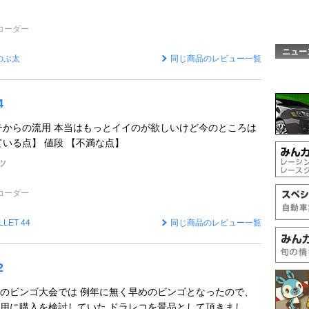
コーダー
ニュー
のぶ太
同じ商品のレビュー一覧
4
テからの流用 本当はもっとイイのが欲しいけど今のところは
ている点】 値段 【不満な点】
ツ
コーダー
LLET 44
同じ商品のレビュー一覧
2
のビンゴ大会では 例年に無く早めのビンゴとなったので、
用に購入を検討していた ドラレコを景品として頂きまし