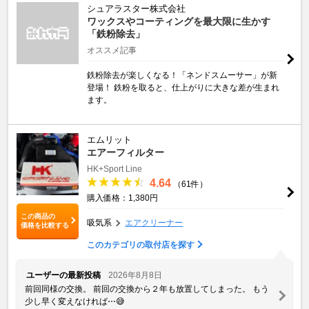
シュアラスター株式会社
ワックスやコーティングを最大限に生かす
「鉄粉除去」
オススメ記事
鉄粉除去が楽しくなる！「ネンドスムーサー」が新
登場！ 鉄粉を取ると、仕上がりに大きな差が生まれ
ます。
エムリット
エアーフィルター
HK+Sport Line
4.64
（61件）
購入価格：1,380円
この商品の
吸気系
エアクリーナー
価格を比較する
このカテゴリの取付店を探す
ユーザーの最新投稿
2026年8月8日
前回同様の交換。 前回の交換から２年も放置してしまった。 もう
少し早く変えなければ⋯😅