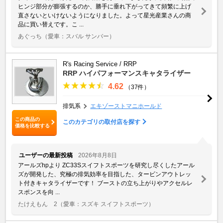
ヒンジ部分が膨張するのか、勝手に垂れ下がってきて頻繁に上げ
直さないといけないようになりました。よって星光産業さんの商
品に買い替えです。こ ...
あぐっち
（愛車：スバル サンバー）
R's Racing Service / RRP
RRP ハイパフォーマンスキャタライザー
4.62
（37件）
排気系
エキゾーストマニホールド
この商品の
このカテゴリの取付店を探す
価格を比較する
ユーザーの最新投稿
2026年8月8日
アールズhpより ZC33Sスイフトスポーツを研究し尽くしたアール
ズが開発した、究極の排気効率を目指した、タービンアウトレッ
ト付きキャタライザーです！ ブーストの立ち上がりやアクセルレ
スポンスを向 ...
たけえもん 2
（愛車：スズキ スイフトスポーツ）