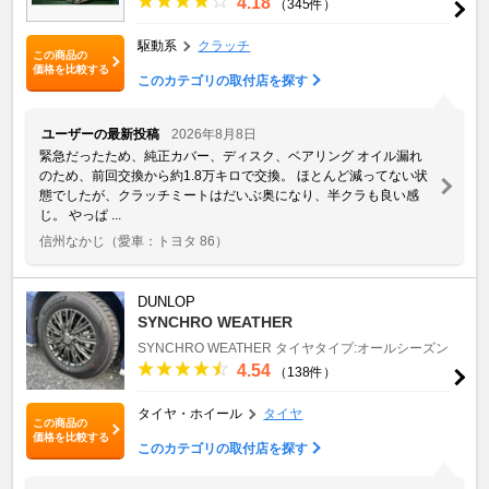
4.18
（345件）
駆動系
クラッチ
この商品の
価格を比較する
このカテゴリの取付店を探す
ユーザーの最新投稿
2026年8月8日
緊急だったため、純正カバー、ディスク、ベアリング オイル漏れ
のため、前回交換から約1.8万キロで交換。 ほとんど減ってない状
態でしたが、クラッチミートはだいぶ奥になり、半クラも良い感
じ。 やっぱ ...
信州なかじ
（愛車：トヨタ 86）
DUNLOP
SYNCHRO WEATHER
SYNCHRO WEATHER
タイヤタイプ:オールシーズン
4.54
（138件）
タイヤ・ホイール
タイヤ
この商品の
価格を比較する
このカテゴリの取付店を探す