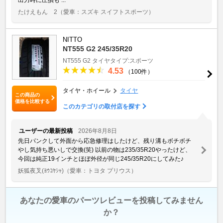
たけえもん 2
（愛車：スズキ スイフトスポーツ）
NITTO
NT555 G2 245/35R20
NT555 G2
タイヤタイプ:スポーツ
4.53
（100件）
タイヤ・ホイール
タイヤ
この商品の
価格を比較する
このカテゴリの取付店を探す
ユーザーの最新投稿
2026年8月8日
先日パンクして外面から応急修理はしたけど、残り溝もボチボチ
やし気持ち悪いしで交換(笑) 以前の物は235/35R20やったけど、
今回は純正19インチとほぼ外径が同じ245/35R20にしてみた♪
妖狐夜叉(ﾖｳｺﾔｼｬ)
（愛車：トヨタ プリウス）
あなたの愛車のパーツレビューを投稿してみません
か？