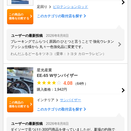
足回り
ピロテンションロッド
この商品の
このカテゴリの取付店を探す
価格を比較する
ユーザーの最新投稿
2026年8月8日
ブレーキングでふらつく原因の ひとつと言うことで 強化ウレタン
ブッシュ仕様から 丸々一色強化品に変更です。
わんだふるどーるキツネコ
（愛車：トヨタ カローラレビン）
星光産業
EE-65 Wサンバイザー
4.08
（64件）
購入価格：1,942円
インテリア
サンバイザー
この商品の
価格を比較する
このカテゴリの取付店を探す
ユーザーの最新投稿
2026年8月8日
ダイソーで見つけた300円商品を使っていましたが、夏場の灼熱で