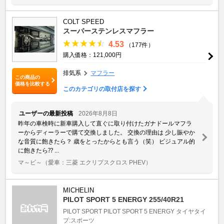
COLT SPEED
スーパーステンレスマフラー
4.53
（177件）
購入価格：121,000円
排気系
マフラー
この商品の
価格を比較する
このカテゴリの取付店を探す
ユーザーの最新投稿
2026年8月8日
昨年の車検時に新車購入して直ぐに取り付けたガナドールマフラ
ーからディーラーで購て交換しました。 交換の理由は 少し賑やか
な音質に飽きたら？ 歳をとったからとも言う（笑） ビジュアル的
に飽きたら⁇ ...
マ～ビ～
（愛車：三菱 エクリプスクロス PHEV）
MICHELIN
PILOT SPORT 5 ENERGY 255/40R21
PILOT SPORT
PILOT SPORT 5 ENERGY
タイヤタイ
プ:スポーツ