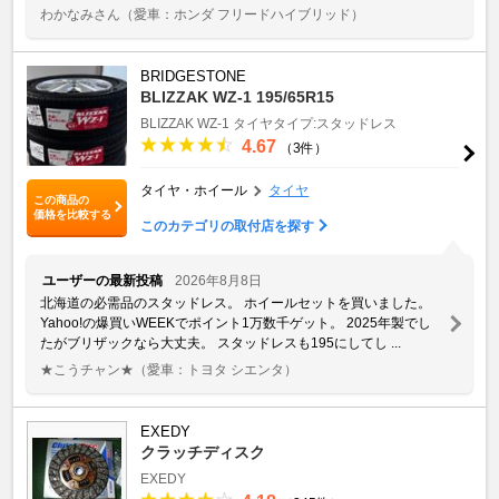
わかなみさん
（愛車：ホンダ フリードハイブリッド）
BRIDGESTONE
BLIZZAK WZ-1 195/65R15
BLIZZAK WZ-1
タイヤタイプ:スタッドレス
4.67
（3件）
タイヤ・ホイール
タイヤ
この商品の
価格を比較する
このカテゴリの取付店を探す
ユーザーの最新投稿
2026年8月8日
北海道の必需品のスタッドレス。 ホイールセットを買いました。
Yahoo!の爆買いWEEKでポイント1万数千ゲット。 2025年製でし
たがブリザックなら大丈夫。 スタッドレスも195にしてし ...
★こうチャン★
（愛車：トヨタ シエンタ）
EXEDY
クラッチディスク
EXEDY