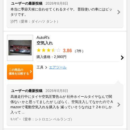
ユーザーの最新投稿
2026年8月8日
本当に季節天候に合わせてくれるタイヤ。 普段使いの車にはピッ
タリです。
沙門
（愛車：ダイハツ タント）
AutoR's
空気入れ
3.86
（7件）
購入価格：2,980円
工具
エアツール
この商品の
価格を比較する
ユーザーの最新投稿
2026年8月8日
高速走行中にタイヤ空気圧警告⚠️が 社外ホイールタイヤなんで関
係ない かと思ってましたが しばらく、空気注入してなかたので A
mazonで電動空気入れを購入を 減っていそうなのは？ 2キロしか
入って ...
ｷﾉｯﾋﾟｰ
（愛車：シトロエン ベルランゴ）