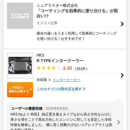
シュアラスター株式会社
「コーティングを効果的に塗り分ける」が面
白い!?
オススメ記事
撥水の違いをうまく利用して効果的にコーティング
を使い分ける！おすすめです！
HKS
R TYPEインタークーラー
4.49
（351件）
冷却系
インタークーラー
この商品の
このカテゴリの取付店を探す
価格を比較する
ユーザーの最新投稿
2026年8月8日
HKS hpより 特長】 純正置き換えタイプながら高さ方向ならびに
厚さを増すことで高出力化したエンジンに対しても安定した冷却
性能を確保しました。 横に長く段数の少ないコアレイアウトは高
出力時に圧損も ...