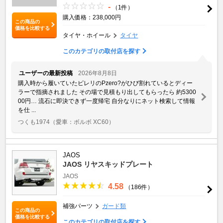
-
（1件）
購入価格：238,000円
この商品の
価格を比較する
タイヤ・ホイール
タイヤ
このカテゴリの取付店を探す
ユーザーの最新投稿
2026年8月8日
購入時から履いていたピレリのPzero?がひび割れているとディー
ラーで指摘されました その場で見積もり出してもらったら 約5300
00円… 流石に即決できず一度帰宅 自分なりにネット検索して情報
を仕 ...
つくも1974
（愛車：ボルボ XC60）
JAOS
JAOS リヤスキッドプレート
JAOS
4.58
（186件）
補強パーツ
ガード類
この商品の
価格を比較する
このカテゴリの取付店を探す