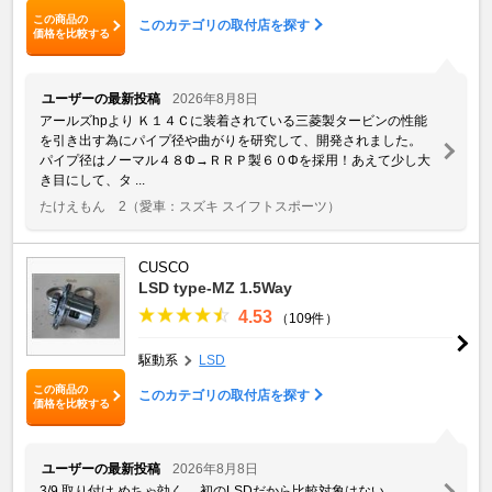
この商品の
このカテゴリの取付店を探す
価格を比較する
ユーザーの最新投稿
2026年8月8日
アールズhpより Ｋ１４Ｃに装着されている三菱製タービンの性能
を引き出す為にパイプ径や曲がりを研究して、開発されました。
パイプ径はノーマル４８Φ→ＲＲＰ製６０Φを採用！あえて少し大
き目にして、タ ...
たけえもん 2
（愛車：スズキ スイフトスポーツ）
CUSCO
LSD type-MZ 1.5Way
4.53
（109件）
駆動系
LSD
この商品の
このカテゴリの取付店を探す
価格を比較する
ユーザーの最新投稿
2026年8月8日
3/9 取り付け めちゃ効く。 初のLSDだから比較対象はない。