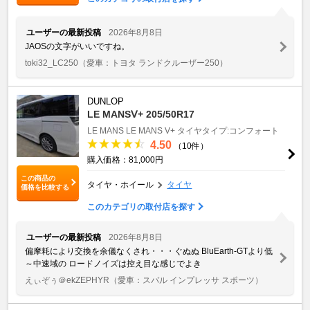
ユーザーの最新投稿
2026年8月8日
JAOSの文字がいいですね。
toki32_LC250
（愛車：トヨタ ランドクルーザー250）
DUNLOP
LE MANSⅤ+ 205/50R17
LE MANS
LE MANS V+
タイヤタイプ:コンフォート
4.50
（10件）
購入価格：81,000円
この商品の
タイヤ・ホイール
タイヤ
価格を比較する
このカテゴリの取付店を探す
ユーザーの最新投稿
2026年8月8日
偏摩耗により交換を余儀なくされ・・・ぐぬぬ BluEarth-GTより低
～中速域の ロードノイズは控え目な感じでよき
えぃぞぅ＠ekZEPHYR
（愛車：スバル インプレッサ スポーツ）