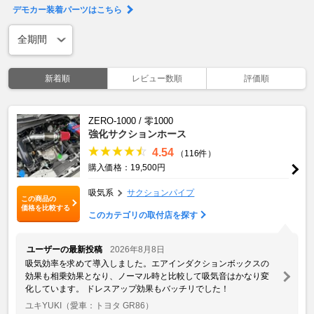
デモカー装着パーツはこちら
新着順
レビュー数順
評価順
ZERO-1000 / 零1000
強化サクションホース
4.54
（116件）
購入価格：19,500円
吸気系
サクションパイプ
この商品の
価格を比較する
このカテゴリの取付店を探す
ユーザーの最新投稿
2026年8月8日
吸気効率を求めて導入しました。エアインダクションボックスの
効果も相乗効果となり、ノーマル時と比較して吸気音はかなり変
化しています。 ドレスアップ効果もバッチリでした！
ユキYUKI
（愛車：トヨタ GR86）