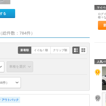
マイペ
する
ログ
様々
（総件数：784件）
新着順
イイね！順
クリップ順
人気パ
84件）
ィ アウトバック