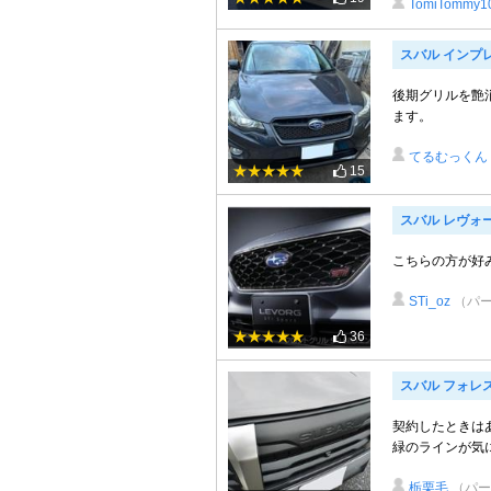
TomiTommy1
スバル インプ
後期グリルを艶
ます。
てるむっくん
15
スバル レヴォ
こちらの方が好み
STi_oz
（パ
36
スバル フォレ
契約したときはあ
緑のラインが気
栃栗毛
（パー