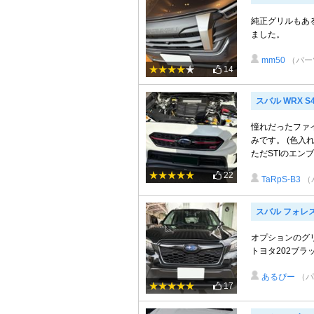
純正グリルもあ
ました。
mm50
（パー
14
スバル WRX S
憧れだったファ
みです。 (色
ただSTIのエンブ
22
TaRpS-B3
（
スバル フォレ
オプションのグリ
トヨタ202ブラ
あるぴー
（パ
17