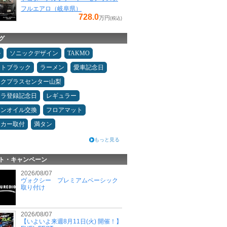
フルエアロ（岐阜県）
728.0
万円
(税込)
グ
ル
ソニックデザイン
TAKMO
ムトブラック
ラーメン
愛車記念日
ックプラスセンター山梨
カラ登録記念日
レギュラー
ジンオイル交換
フロアマット
ーカー取付
満タン
もっと見る
ト・キャンペーン
2026/08/07
ヴォクシー プレミアムベーシック
取り付け
2026/08/07
【いよいよ来週8月11日(火) 開催！】