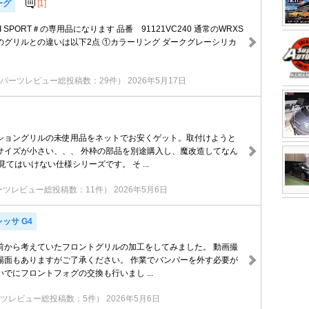
ーグ
[1]
STI SPORT＃の専用品になります 品番 91121VC240 通常のWRXS
RT-Rのグリルとの違いは以下2点 ①カラーリング ダークグレーシリカ
パーツレビュー総投稿数：29件）
2026年5月17日
ショングリルの未使用品をネットでお安くゲット。取付けようと
サイズが小さい、、、 外枠の部品を別途購入し、魔改造してなん
見てはいけない仕様シリーズです。 そ ...
ーツレビュー総投稿数：11件）
2026年5月6日
ッサ G4
前から考えていたフロントグリルの加工をしてみました。 動画撮
場面もありますがご了承ください。 作業でバンパーを外す必要が
でにフロントフォグの交換も行いまし ...
ツレビュー総投稿数：5件）
2026年5月6日