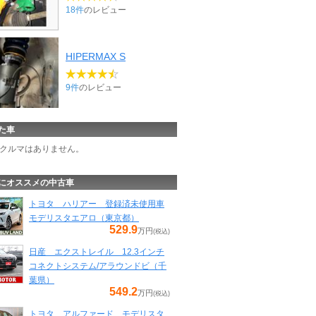
18件
のレビュー
HIPERMAX S
9件
のレビュー
た車
クルマはありません。
にオススメの中古車
トヨタ ハリアー 登録済未使用車
モデリスタエアロ（東京都）
529.9
万円
(税込)
日産 エクストレイル 12.3インチ
コネクトシステム/アラウンドビ（千
葉県）
549.2
万円
(税込)
トヨタ アルファード モデリスタ