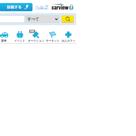
ヘルプ
愛車
イベント
オークション
サーキット
みんカラ＋