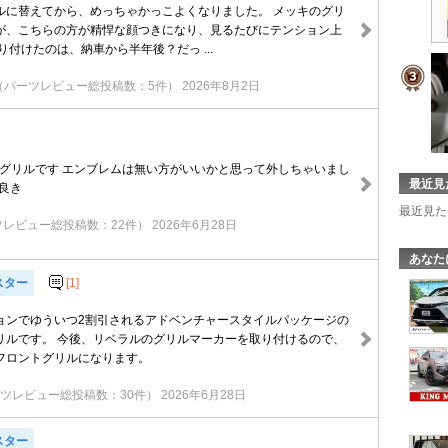
ルに替えてから、めっちゃかっこよくなりました。 メッキのグリ
が、こちらの方が精悍な顔つきになり、見るたびにテンション上
り付けたのは、納車から半年後？だっ ...
（パーツレビュー総投稿数：5件）
2026年8月2日
Pグリルです エンブレムは無い方がいいかと思って外しちゃいまし
最近見
で良き
最近見た
ツレビュー総投稿数：22件）
2026年6月28日
あなた
スター
[1]
ョンでゆういつ2割引されるアドベンチャースタイルパッケージの
リルです。 今後、リベラルのグリルマーカーを取り付けるので、
のフロントグリルになります。
ツレビュー総投稿数：30件）
2026年6月28日
スター