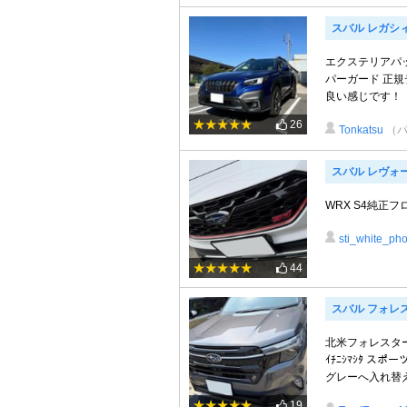
スバル レガシ
エクステリアパ
パーガード 正
良い感じです！
26
Tonkatsu
（
スバル レヴォ
WRX S4純正フ
sti_white_phoe
44
スバル フォレ
北米フォレスター
ｲﾁﾆｼﾏｼﾀ 
グレーへ入れ替え 
19