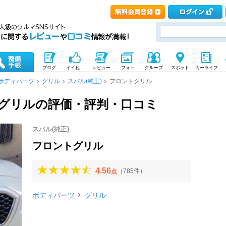
ブログ
イイね！
レビュー
フォト
グループ
スポット
カーライフ
ボディパーツ
グリル
スバル(純正)
フロントグリル
トグリルの評価・評判・口コミ
スバル(純正)
フロントグリル
4.56
（785件）
点
ボディパーツ
グリル