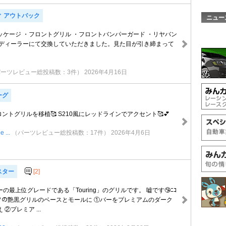
ィ アウトバック
ニュー
ッケージ ・フロントグリル ・フロントバンパーガード ・リヤバン
規ディーラーにて交換していただきました。見た目が引き締まって
パーツレビュー総投稿数：3件）
2026年4月16日
ーグ
ロントグリルを移植🥰 S210風にレッドラインでアクセント🥰💕
 ...
（パーツレビュー総投稿数：17件）
2026年4月6日
スター
[2]
の最上位グレードである「Touring」のグリルです。 嘘です🤥ﾆｺ
スポーツの艶黒グリルのベースとモールに ①バーをプレミアムのダーク
②プレミア ...