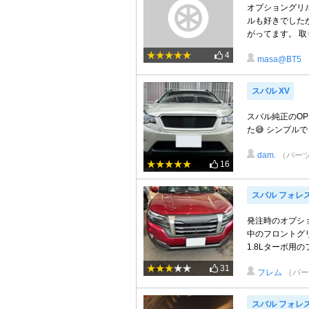
オプショングリ
ルも好きでした
がってます。 取
4
masa@BT5
スバル XV
スバル純正のO
た😅 シンプル
dam.
（パー
16
スバル フォレ
発注時のオプシ
中のフロントグ
1.8Lターボ用
31
フレム
（パー
スバル フォレ