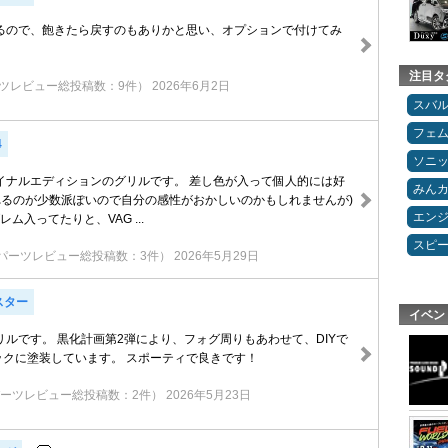
るので、飽きたら戻すのもありかと思い、オプションで付けてみ
注目タ
ツレビュー総投稿数：9件）
2026年6月2日
スバ
フェ
4
ソニ
イナルエディションのグリルです。 差し色が入って個人的には好
みん
入れるのが少数派ぽいので自分の感性がおかしいのかもしれませんが)
エン
レム入ってたりと、VAG ...
スピ
パーツレビュー総投稿数：3件）
2026年5月29日
スター
イベン
ルです。 黒化計画第2弾により、フォグ周りもあわせて、DIYで
ックに塗装しています。 スポーティで良きです！
ーツレビュー総投稿数：2件）
2026年5月23日