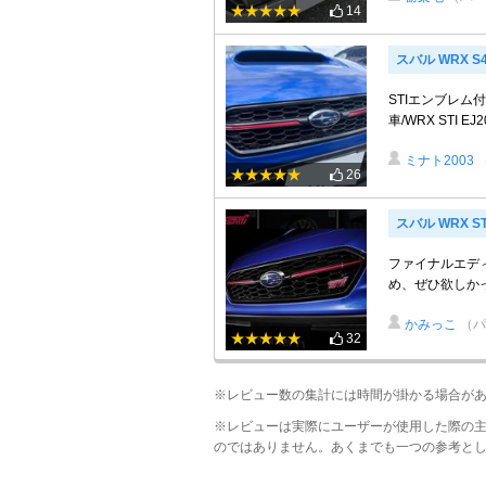
14
スバル WRX S
STIエンブレム付
車/WRX STI EJ
ミナト2003
26
スバル WRX ST
ファイナルエデ
め、ぜひ欲しか
かみっこ
（パ
32
※レビュー数の集計には時間が掛かる場合が
※レビューは実際にユーザーが使用した際の
のではありません。あくまでも一つの参考と