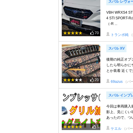
スバル レヴォ
VBH WRXS4 
4 STI SPO
（-R ...
70
トランポ純
（
スバル XV
後期の純正オプ
したら明らかに
とか装着 近くで
20
69azus
（パ
スバル インプレ
今回は車両購入
影上、見にくい
あったので、つい
6
ケエル
（パー