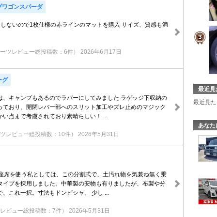
プワゴンスパーダ
用しないので1枚仕様の赤ラインのマットを購入 サイズ、質感も満
ーツレビュー総投稿数：6件）
2026年6月17日
ーグ
最近見
は、キャンプもあるのでラバーにしてみました ラゲッジ下収納の
最近見た
っており、開閉レバー部へのスリット加工やズレ止めのマジック
い点まで考慮されており素晴らしい！ ...
あなた
ツレビュー総投稿数：10件）
2026年5月31日
1座席を使う私としては、この分割式で、土汚れ物を気兼ね無く乗
タイプを採用しました。中華製の安物も有りましたが、布製や分
、これ一択。寸法もドンピシャ。 少し ...
レビュー総投稿数：7件）
2026年5月31日