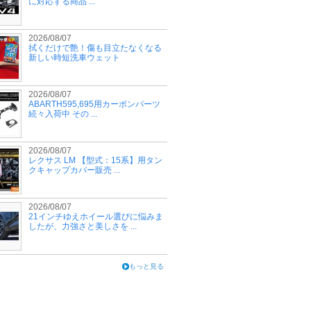
に対応する商品 ...
2026/08/07
拭くだけで艶！傷も目立たなくなる
新しい時短洗車ウェット
2026/08/07
ABARTH595,695用カーボンパーツ
続々入荷中 その ...
2026/08/07
レクサス LM 【型式：15系】用タン
クキャップカバー販売 ...
2026/08/07
21インチゆえホイール選びに悩みま
したが、力強さと美しさを ...
もっと見る