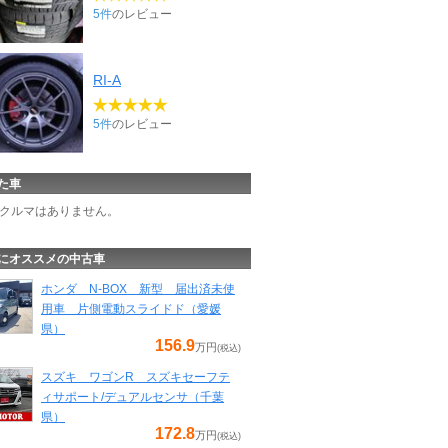
5件
のレビュー
RI-A
5件
のレビュー
た車
クルマはありません。
にオススメの中古車
ホンダ N-BOX 新型 届出済未使
用車 片側電動スライドド（愛媛
県）
156.9
万円
(税込)
スズキ ワゴンR スズキセーフテ
ィサポート/デュアルセンサ（千葉
県）
172.8
万円
(税込)