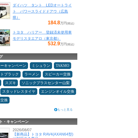
ダイハツ タント LEDオートライ
ト パワースライドドアウ（広島
県）
184.8
万円
(税込)
トヨタ ハリアー 登録済未使用車
モデリスタエアロ（東京都）
532.9
万円
(税込)
グ
ターキャンペーン
ミシュラン
TAKMO
ムトブラック
ラーメン
スピーカー交換
スズキ
ソニックプラスセンター山梨
スタッドレスタイヤ
エンジンオイル交換
ヤ交換
もっと見る
ト・キャンペーン
2026/08/07
【新商品】トヨタ RAV4(AXAN64型)