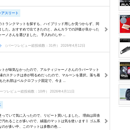
ンアスリート
のトランクマットを探すも、ハイブリッド用しか見つからず、同
ました。おすすめで出てきたのと、みんカラでの評価が良かった
ーノさんを選びました。 手入れのしや ...
ト
（パーツレビュー総投稿数：31件）
2026年4月12日
ットが味気なかったので、アルティジャーノさんのラバーマット
 縁のステッチは赤が明るめだったので、マルーンを選択。落ち着
もたれ部はベルクロフック固定で、今ま ...
ーツレビュー総投稿数：10件）
2026年4月11日
ニ
使っていて気に入ったので、リピート買いしました。 理由は田舎
で汚れることが多いので、絨毯のマットは気を使います💧 ゴム系
のが多い中、このマットは多数の色 ...