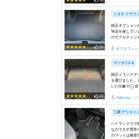
10
トヨタ クラウ
純正オプション
等品を探してい
のでアルティジャ
10
タフタフィッ
マツダ CX-8
純正トランクマ
を選びました。
いた印象で◯ 背
18
Yuki-zou
（パ
三菱 デリカミ
ハイラックスで
なので土や雪等
のマットは無骨な