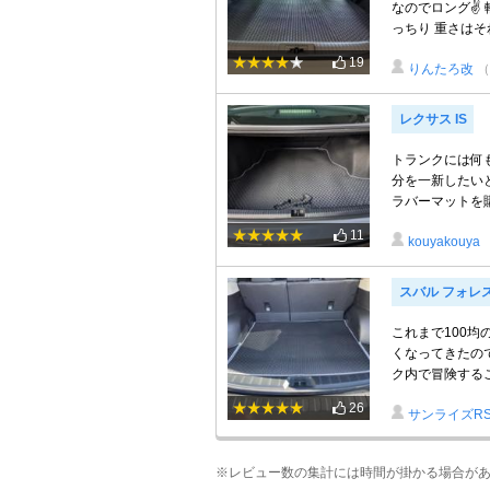
なのでロング✌️
っちり 重さは
19
りんたろ改
（
レクサス IS
トランクには何
分を一新したい
ラバーマットを購
11
kouyakouya
スバル フォレ
これまで100
くなってきたので
ク内で冒険するこ
26
サンライズR
※レビュー数の集計には時間が掛かる場合が