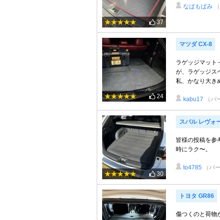
なぱもぱみ
37
マツダ CX-8
ラゲッジマット
が、ラゲッジス
私、かなり大きめ
24
kabu17
（パ
スバル レヴォ
皆様の投稿を参
時にラク〜。
to4785
（パ
30
トヨタ GR86
傷つくのと荷物