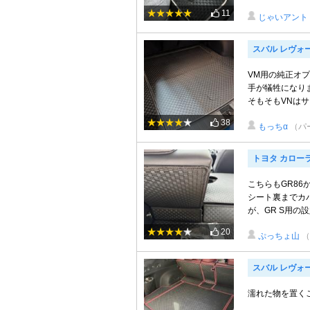
11
じゃいアント
スバル レヴォ
VM用の純正オ
手が犠牲になり
そもそもVNはサ
38
もっちα
（パ
トヨタ カロー
こちらもGR8
シート裏までカ
が、GR S用の設
20
ぷっちょ山
（
スバル レヴォ
濡れた物を置く