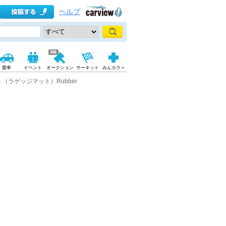
ヘルプ
愛車
イベント
オークション
サーキット
みんカラ＋
（ラゲッジマット）Rubber