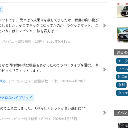
タ
マットです。 元々は５人乗りを欲してましたが、程度の良い物が
にしました。そこでネックになってたのが、ラゲッジマット。 こ
い方にはドンピシャ。 欲を言えば、 ...
ーツレビュー総投稿数：13件）
2026年5月13日
注目タ
モニ
何かと汚れ物を積む機会も多かったのでラバータイプを選択。 車
フェ
めピッタリフィットします。
N-One
武者
（パーツレビュー総投稿数：6件）
2026年4月28日
京都
タイ
ラクロスハイブリッド
のでこれにしました。 GRらしくレッドが良い感じに^ ^
イベン
パーツレビュー総投稿数：21件）
2026年4月15日