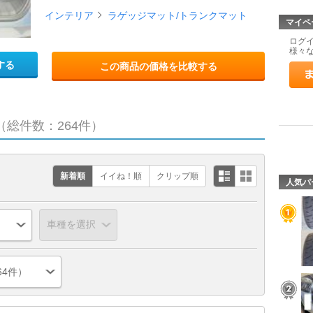
インテリア
ラゲッジマット/トランクマット
マイペ
ログ
様々
する
この商品の価格を比較する
（総件数：264件）
新着順
イイね！順
クリップ順
人気パ
64件）