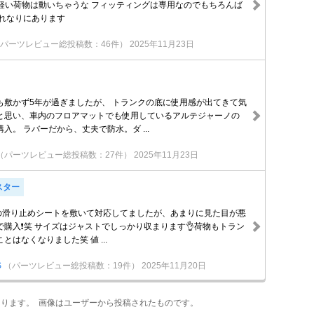
 軽い荷物は動いちゃうな フィッティングは専用なのでもちろんば
それなりにあります
パーツレビュー総投稿数：46件）
2025年11月23日
も敷かず5年が過ぎましたが、 トランクの底に使用感が出てきて気
と思い、車内のフロアマットでも使用しているアルテジャーノの
入。 ラバーだから、丈夫で防水。ダ ...
（パーツレビュー総投稿数：27件）
2025年11月23日
スター
均の滑り止めシートを敷いて対応してましたが、あまりに見た目が悪
購入❗️笑 サイズはジャストでしっかり収まります👌荷物もトラン
とはなくなりました笑 値 ...
S
（パーツレビュー総投稿数：19件）
2025年11月20日
あります。 画像はユーザーから投稿されたものです。