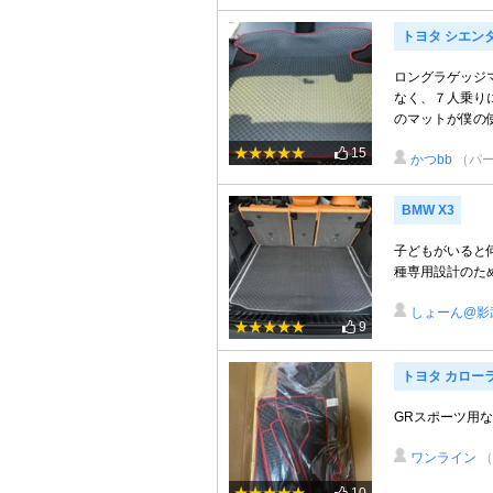
トヨタ シエン
ロングラゲッジ
なく、７人乗り
のマットが僕の使
15
かつbb
（パ
BMW X3
子どもがいると
種専用設計のた
しょーん@影
9
トヨタ カロー
GRスポーツ用な
ワンライン
（