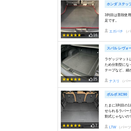
ホンダ ステッ
3列目は普段使
足です。
エガパチ
（パ
16
スバル レヴォ
ラゲッジマット
ため分割型にな
テープなど、細か
25
ナスリ
（パー
ボルボ XC90
たまに3列目の
せられるラバー
割式じゃないので
7
LTW
（パーツ