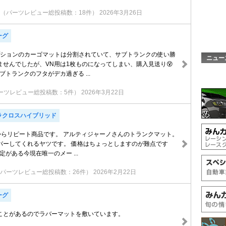
（パーツレビュー総投稿数：18件）
2026年3月26日
ーグ
プションのカーゴマットは分割されていて、サブトランクの使い勝
ニュー
ませんでしたが、VN用は1枚ものになってしまい、購入見送り😵
ブトランクのフタがデカ過ぎる ...
ーツレビュー総投稿数：5件）
2026年3月22日
ラクロスハイブリッド
6からリピート商品です。 アルティジャーノさんのトランクマット。
バーしてくれるヤツです。 価格はちょっとしますのが難点です
定がある今現在唯一のメー ...
パーツレビュー総投稿数：26件）
2026年2月22日
ーグ
ことがあるのでラバーマットを敷いています。