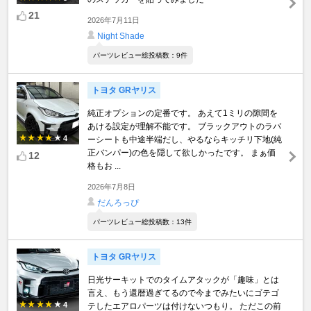
21
2026年7月11日
Night Shade
パーツレビュー総投稿数：9件
トヨタ GRヤリス
純正オプションの定番です。 あえて1ミリの隙間を
あける設定が理解不能です。 ブラックアウトのラバ
4
ーシートも中途半端だし、やるならキッチリ下地(純
正バンパー)の色を隠して欲しかったです。 まぁ価
12
格もお ...
2026年7月8日
だんろっぴ
パーツレビュー総投稿数：13件
トヨタ GRヤリス
日光サーキットでのタイムアタックが「趣味」とは
言え、もう還暦過ぎてるので今までみたいにゴテゴ
4
テしたエアロパーツは付けないつもり。 ただこの前