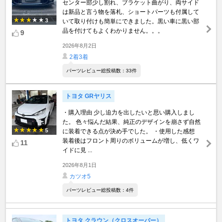
センター部少し割れ、ブラケット曲がり、両サイド
は新品と言う物を落札、ショートパーツも付属して
3
いて取り付けも簡単にできました。黒い車に黒い部
品を付けてもよくわかりません。。。
9
2026年8月2日
2着3着
パーツレビュー総投稿数：33件
トヨタ GRヤリス
・購入理由 少し迫力を出したいと思い購入しまし
た。 色々悩んだ結果、純正のデザインを崩さず自然
5
に装着できる点が決め手でした。 ・使用した感想
装着後はフロント周りのボリュームが増し、低くワ
11
イドに見 ...
2026年8月1日
カツオ5
パーツレビュー総投稿数：4件
トヨタ クラウン（クロスオーバー）