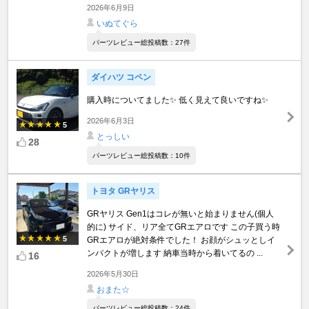
2026年6月9日
いぬてぐら
パーツレビュー総投稿数：27件
ダイハツ コペン
購入時についてました✨ 低く見えて良いですね✨
2026年6月3日
5
とっしい
28
パーツレビュー総投稿数：10件
トヨタ GRヤリス
GRヤリス Gen1はコレが無いと始まりません(個人
的に) サイド、リア全てGRエアロです この子買う時
5
GRエアロが絶対条件でした！ お顔がシュッとしイ
ンパクトが増します 納車当時から着いてるの ...
16
2026年5月30日
おまた☆
パーツレビュー総投稿数：24件