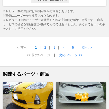
※レビュー数の集計には時間が掛かる場合があります。
※画像はユーザーから投稿されたものです。
※レビューは実際にユーザーが使用した際の主観的な感想・意見です。 商品・
サービスの価値を客観的に評価するものではありません。あくまでも一つの参
考としてご活用ください。
<
前へ
｜
1
｜
2
｜
3
｜
4
｜
5
｜
次へ
>
<< 前の5ページ
｜
次の5ページ >>
関連するパーツ・商品