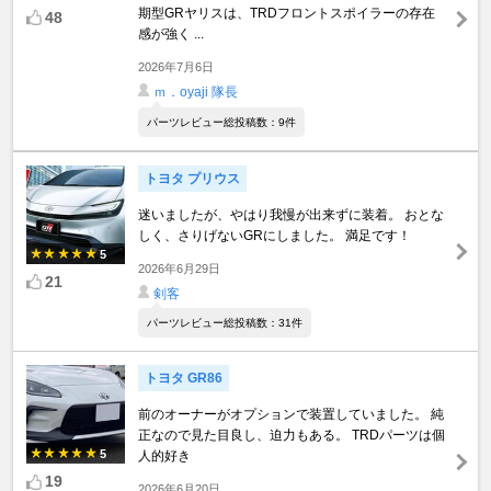
期型GRヤリスは、TRDフロントスポイラーの存在
48
感が強く ...
2026年7月6日
ｍ．oyaji 隊長
パーツレビュー総投稿数：9件
トヨタ プリウス
迷いましたが、やはり我慢が出来ずに装着。 おとな
しく、さりげないGRにしました。 満足です！
5
2026年6月29日
21
剣客
パーツレビュー総投稿数：31件
トヨタ GR86
前のオーナーがオプションで装置していました。 純
正なので見た目良し、迫力もある。 TRDパーツは個
5
人的好き
19
2026年6月20日