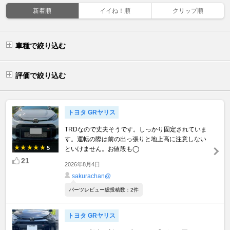
新着順
イイね！順
クリップ順
車種で絞り込む
評価で絞り込む
トヨタ GRヤリス
TRDなので丈夫そうです。しっかり固定されていま
す。運転の際は前の出っ張りと地上高に注意しない
5
といけません。お値段も◯
21
2026年8月4日
sakurachan@
パーツレビュー総投稿数：2件
トヨタ GRヤリス