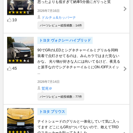
思ったよりも低すぎて納車5分後にガリっと笑
2026年7月16日
5
ドルチェ&カッパーナ
10
パーツレビュー総投稿数：14件
トヨタ ヴォクシー ハイブリッド
90でGRのLEDとシグネチャーイルミグリルを同時
装着で点灯させてるのは、みんカラではまだ見ない
4
かな。 光り物が好きな人には向いてるけど、夜見る
と派手なのでシグネチャーイルミにON /OFFスイッ
45
...
2026年7月14日
鷲尾＠
パーツレビュー総投稿数：77件
トヨタ プリウス
ナイトシェードのグリルと一体化していて気に入っ
てます どこにもGRがついてないので、敢えてTRD
5
のステッカーを貼ってみました