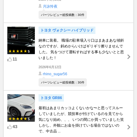
月詠怜夜
パーツレビュー総投稿数：30件
トヨタ ヴォクシー ハイブリッド
納車に装着。 職場の駐車場入り口はまあまあな傾斜
なのですが、斜めからいけばギリギリ擦りませんで
5
した。 気をつけて運転すればする事も少ないとと思
いました！
11
2026年6月12日
rhino_sugar56
パーツレビュー総投稿数：30件
トヨタ GR86
最初はあまりカッコよくないかな〜と思ってスルー
していましたが、競技車が付けているのを見てから
5
気になり始め、、、 いつの間にか買っていました笑
しかし、外観にお金を掛けている場合ではないの
43
で、中古品 ...