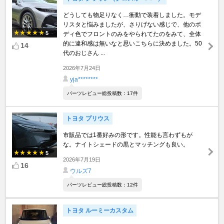
どうしても物足りなく…衝動で装着しました。モデ
リスタと悩みましたが、さりげない感じで、他のボ
5
ディ色でフロントのみをやられてたのをみて、全体
的に違和感は無いなと思いこちらに決めました。50
14
代のおじさん ...
2026年7月24日
yja********
パーツレビュー総投稿数：17件
トヨタ プリウス
市販品では1番好みの形です。性能も言わずもが
な。ナイトシェードの黒とマッチングも良い。
5
2026年7月19日
16
ウルズ7
パーツレビュー総投稿数：12件
トヨタ ルーミーカスタム