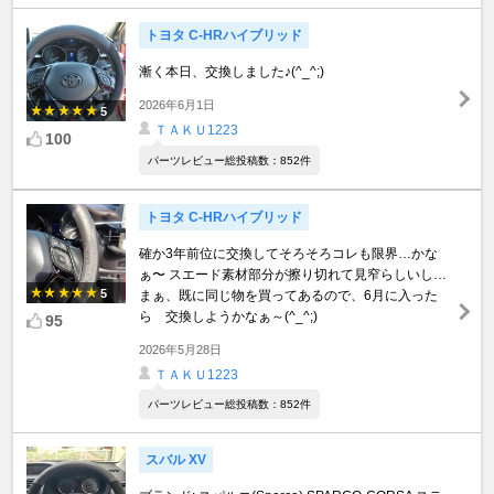
トヨタ C-HRハイブリッド
漸く本日、交換しました♪(^_^;)
2026年6月1日
5
ＴＡＫＵ1223
100
パーツレビュー総投稿数：852件
トヨタ C-HRハイブリッド
確か3年前位に交換してそろそろコレも限界…かな
ぁ〜 スエード素材部分が擦り切れて見窄らしいし…
5
まぁ、既に同じ物を買ってあるので、6月に入った
ら゙交換しようかなぁ～(^_^;)
95
2026年5月28日
ＴＡＫＵ1223
パーツレビュー総投稿数：852件
スバル XV