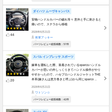
ダイハツ ムーヴキャンバス
安物ハンドルカバーの破れ等々 意外と手に刺さると
痛いので、ステラから移植
5
2026年6月21日
44
将軍アッキー
パーツレビュー総投稿数：57件
スバル インプレッサ スポーツ
嫁車を運転した際、装着されているsparcoハンドル
カバーが思いの外しっくりきてハンドル操作がやり
4
やすかったので、ハセプロハンドルジャケットTHE
本革(嫁さんは恵方巻きと呼ぶ)から同じsparco ...
20
2026年6月21日
ワトソン☆
パーツレビュー総投稿数：42件