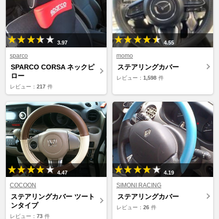
3.97
4.55
sparco
momo
SPARCO CORSA ネックピ
ステアリングカバー
ロー
レビュー：
1,598
件
レビュー：
217
件
4.47
4.19
COCOON
SIMONI RACING
ステアリングカバー ツート
ステアリングカバー
ンタイプ
レビュー：
26
件
レビュー：
73
件