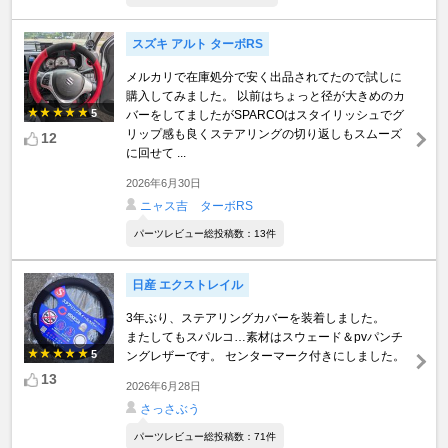
スズキ アルト ターボRS
メルカリで在庫処分で安く出品されてたので試しに
購入してみました。 以前はちょっと径が大きめのカ
5
バーをしてましたがSPARCOはスタイリッシュでグ
リップ感も良くステアリングの切り返しもスムーズ
12
に回せて ...
2026年6月30日
ニャス吉 ターボRS
パーツレビュー総投稿数：13件
日産 エクストレイル
3年ぶり、ステアリングカバーを装着しました。
またしてもスパルコ…素材はスウェード＆pvパンチ
5
ングレザーです。 センターマーク付きにしました。
13
2026年6月28日
さっさぶう
パーツレビュー総投稿数：71件