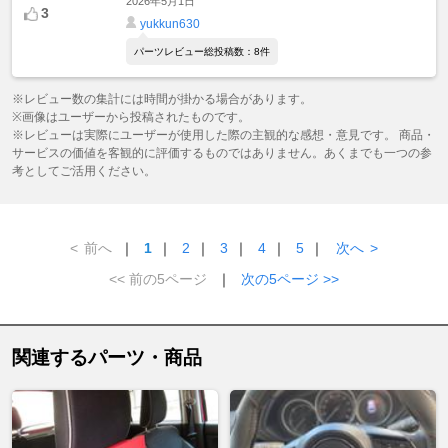
2026年5月1日
3
yukkun630
パーツレビュー総投稿数：8件
※レビュー数の集計には時間が掛かる場合があります。
※画像はユーザーから投稿されたものです。
※レビューは実際にユーザーが使用した際の主観的な感想・意見です。 商品・
サービスの価値を客観的に評価するものではありません。あくまでも一つの参
考としてご活用ください。
<
前へ
｜
1
｜
2
｜
3
｜
4
｜
5
｜
次へ
>
<< 前の5ページ
｜
次の5ページ >>
関連するパーツ・商品