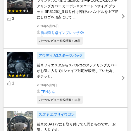
ブランド: スパルコ(Sparco) SPARCO-CORSA ステ
アリングカバー カーボン＆スエード Sサイズ ブラ
4
ック SPS126J_S 取り付け苦戦💦 ハンドルを上下逆
にしロゴを頂点にして ...
3
2026年5月24日
御城巡り@インプレッサXV
パーツレビュー総投稿数：25件
アウディ A3スポーツバック
前車フィエスタからスパルコのステアリングカバー
がお気に入りでdシェイプ対応が販売していた為、
5
ポチッと。
1
2026年5月9日
TENさん
パーツレビュー総投稿数：11件
スズキ エブリイワゴン
前車のDA17Vにも取り付けてた同じものです。 お
気に入りです。