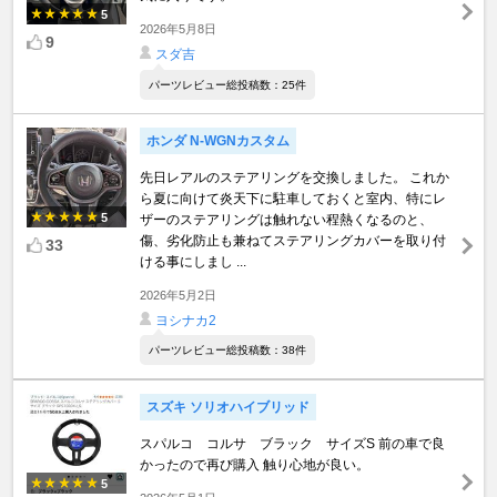
5
2026年5月8日
9
スダ吉
パーツレビュー総投稿数：25件
ホンダ N-WGNカスタム
先日レアルのステアリングを交換しました。 これか
ら夏に向けて炎天下に駐車しておくと室内、特にレ
5
ザーのステアリングは触れない程熱くなるのと、
傷、劣化防止も兼ねてステアリングカバーを取り付
33
ける事にしまし ...
2026年5月2日
ヨシナカ2
パーツレビュー総投稿数：38件
スズキ ソリオハイブリッド
スパルコ コルサ ブラック サイズS 前の車で良
かったので再び購入 触り心地が良い。
5