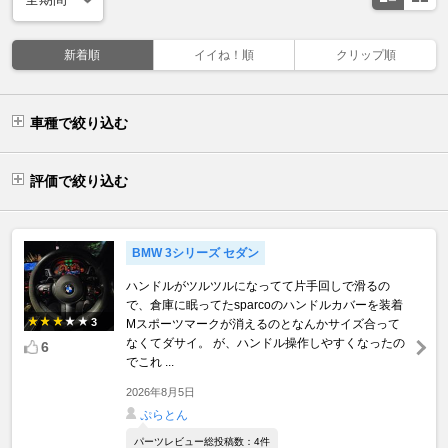
新着順
イイね！順
クリップ順
車種で絞り込む
評価で絞り込む
BMW 3シリーズ セダン
ハンドルがツルツルになってて片手回しで滑るの
で、倉庫に眠ってたsparcoのハンドルカバーを装着
3
Mスポーツマークが消えるのとなんかサイズ合って
なくてダサイ。 が、ハンドル操作しやすくなったの
6
でこれ ...
2026年8月5日
ぷらとん
パーツレビュー総投稿数：4件