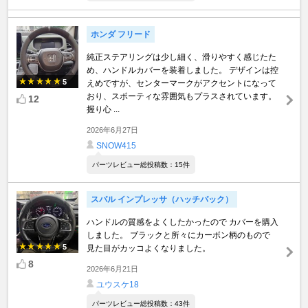
ホンダ フリード
純正ステアリングは少し細く、滑りやすく感じたた
め、ハンドルカバーを装着しました。 デザインは控
5
えめですが、センターマークがアクセントになって
おり、スポーティな雰囲気もプラスされています。
12
握り心 ...
2026年6月27日
SNOW415
パーツレビュー総投稿数：15件
スバル インプレッサ（ハッチバック）
ハンドルの質感をよくしたかったので カバーを購入
しました。 ブラックと所々にカーボン柄のもので
5
見た目がカッコよくなりました。
8
2026年6月21日
ユウスケ18
パーツレビュー総投稿数：43件