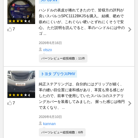
スバル XV
ハンドルの表皮が捲れてきたので、皆様方の評判が
良いスパルコSPC1112BKJSを購入。 結構、硬めで
4
嵌めにくいが、これぐらい硬いとずれにくそうで安
心。 ただ説明を読んでると、革のハンドルには中の
7
ゴ ...
2026年6月16日
otszo
パーツレビュー総投稿数：11件
トヨタ プリウスPHV
純正ステアリングは、自分的にはグリップが細く、
革の縫い目位置に違和感があり、革質も滑る感じが
4
したので、前車で使用していたスパルコのステアリ
ングカバーを装着してみました。 握った感じは楕円
7
で太くなり、 ...
2026年6月10日
kannan
パーツレビュー総投稿数：6件