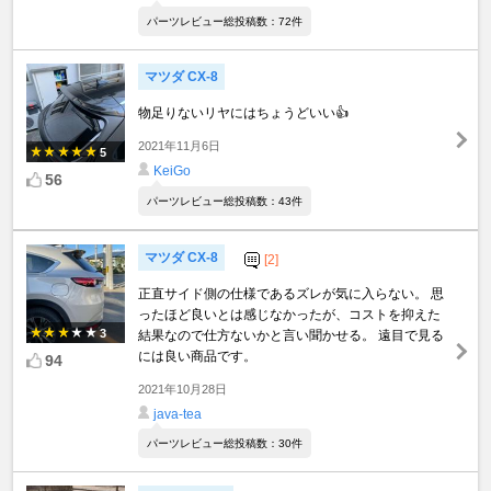
パーツレビュー総投稿数：72件
マツダ CX-8
物足りないリヤにはちょうどいい👍
2021年11月6日
5
KeiGo
56
パーツレビュー総投稿数：43件
マツダ CX-8
[2]
正直サイド側の仕様であるズレが気に入らない。 思
ったほど良いとは感じなかったが、コストを抑えた
3
結果なので仕方ないかと言い聞かせる。 遠目で見る
には良い商品です。
94
2021年10月28日
java-tea
パーツレビュー総投稿数：30件