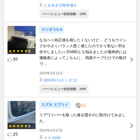
ときめき分類学者A
パーツレビュー総投稿数：19件
マツダ CX-8
なるべく純正感を崩したくないけど… どうもウイン
グが小さくバランス悪く感じたのでさり気ない羽を
5
生やしました♪♪ DAMDとも悩みましたが最終的には
価格差によってこちらに… 両面テープだけでの取付
50
で ...
2023年3月11日
KENTA５(ケンタゴ)
パーツレビュー総投稿数：26件
スズキ エブリイ
[1]
リアワイパーを取った後を隠すのに取付けてみまし
た。
5
2022年2月27日
25
ｓｓ-oyaji