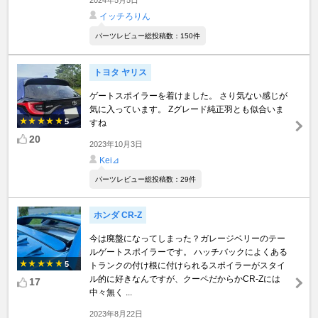
イッチろりん
パーツレビュー総投稿数：150件
トヨタ ヤリス
ゲートスポイラーを着けました。 さり気ない感じが
気に入っています。 Zグレード純正羽とも似合いま
5
すね
20
2023年10月3日
Kei⊿
パーツレビュー総投稿数：29件
ホンダ CR-Z
今は廃盤になってしまった？ガレージベリーのテー
ルゲートスポイラーです。 ハッチバックによくある
5
トランクの付け根に付けられるスポイラーがスタイ
ル的に好きなんですが、クーペだからかCR-Zには
17
中々無く ...
2023年8月22日