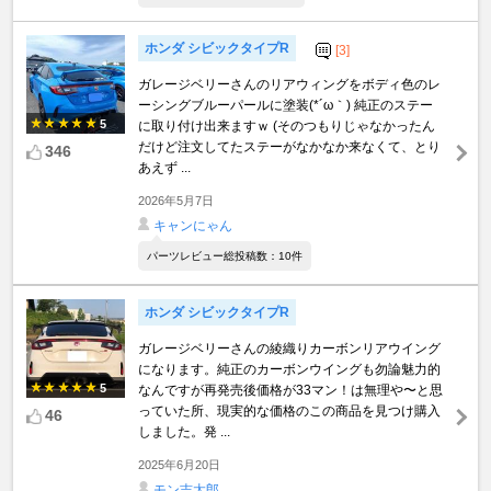
ホンダ シビックタイプR
[3]
ガレージベリーさんのリアウィングをボディ色のレ
ーシングブルーパールに塗装(*´ω｀) 純正のステー
5
に取り付け出来ますｗ (そのつもりじゃなかったん
だけど注文してたステーがなかなか来なくて、とり
346
あえず ...
2026年5月7日
キャンにゃん
パーツレビュー総投稿数：10件
ホンダ シビックタイプR
ガレージベリーさんの綾織りカーボンリアウイング
になります。純正のカーボンウイングも勿論魅力的
5
なんですが再発売後価格が33マン！は無理や〜と思
っていた所、現実的な価格のこの商品を見つけ購入
46
しました。発 ...
2025年6月20日
モン吉太郎