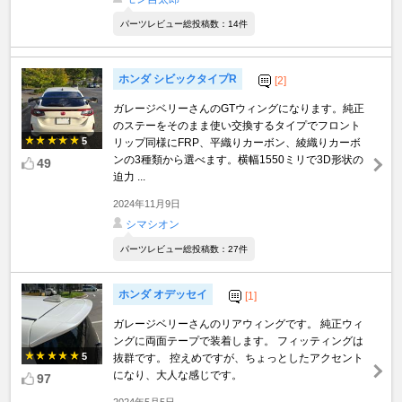
パーツレビュー総投稿数：14件
ホンダ シビックタイプR
[2]
ガレージベリーさんのGTウィングになります。純正
のステーをそのまま使い交換するタイプでフロント
5
リップ同様にFRP、平織りカーボン、綾織りカーボ
ンの3種類から選べます。横幅1550ミリで3D形状の
49
迫力 ...
2024年11月9日
シマシオン
パーツレビュー総投稿数：27件
ホンダ オデッセイ
[1]
ガレージベリーさんのリアウィングです。 純正ウィ
ングに両面テープで装着します。 フィッティングは
5
抜群です。 控えめですが、ちょっとしたアクセント
になり、大人な感じです。
97
2024年5月5日