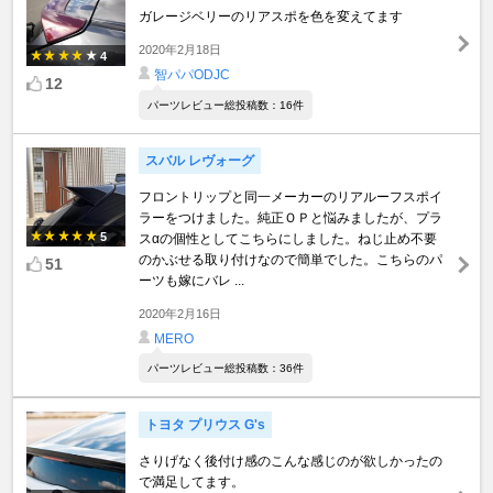
ガレージベリーのリアスポを色を変えてます
2020年2月18日
4
智パパODJC
12
パーツレビュー総投稿数：16件
スバル レヴォーグ
フロントリップと同一メーカーのリアルーフスポイ
ラーをつけました。純正ＯＰと悩みましたが、プラ
5
スαの個性としてこちらにしました。ねじ止め不要
のかぶせる取り付けなので簡単でした。こちらのパ
51
ーツも嫁にバレ ...
2020年2月16日
MERO
パーツレビュー総投稿数：36件
トヨタ プリウス G's
さりげなく後付け感のこんな感じのが欲しかったの
で満足してます。