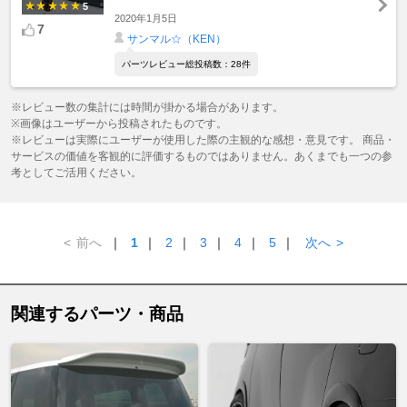
5
2020年1月5日
7
サンマル☆（KEN）
パーツレビュー総投稿数：28件
※レビュー数の集計には時間が掛かる場合があります。
※画像はユーザーから投稿されたものです。
※レビューは実際にユーザーが使用した際の主観的な感想・意見です。 商品・
サービスの価値を客観的に評価するものではありません。あくまでも一つの参
考としてご活用ください。
<
前へ
｜
1
｜
2
｜
3
｜
4
｜
5
｜
次へ
>
関連するパーツ・商品