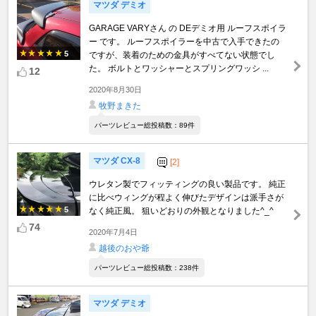
マツダ デミオ
GARAGE VARYさん の DEデミオ用 ルーフスポイラ
ー です。 ルーフスポイラーを中古で入手できたの
5
ですが、装着のための金具がすべてない状態でし
た。 ボルトとワッシャーとスプリングワッシ ...
12
2020年8月30日
牧野まきた
パーツレビュー総投稿数：89件
マツダ CX-8
[2]
ウレタン製でフィッティングの良い製品です。 純正
に比べウィングが程よく伸びたデザインは派手さが
5
なく純正風。 狙いどおりの外観となりました^_^
74
2020年7月4日
越後のおや爺
パーツレビュー総投稿数：238件
マツダ デミオ