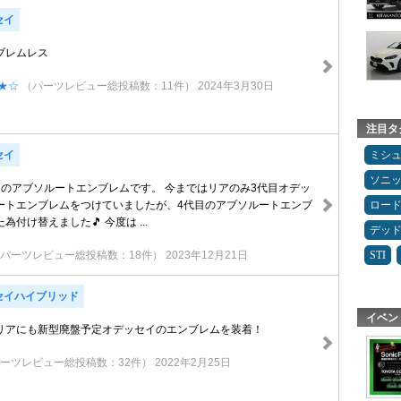
セイ
ブレムレス
★☆
（パーツレビュー総投稿数：11件）
2024年3月30日
注目タ
ミシ
セイ
ソニ
イのアブソルートエンブレムです。 今まではリアのみ3代目オデッ
ロー
ートエンブレムをつけていましたが、4代目のアブソルートエンブ
付け替えました🎵 今度は ...
デッ
STI
パーツレビュー総投稿数：18件）
2023年12月21日
セイハイブリッド
イベン
リアにも新型廃盤予定オデッセイのエンブレムを装着！
ーツレビュー総投稿数：32件）
2022年2月25日