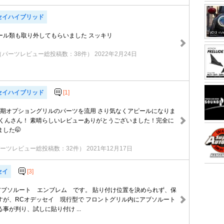
セイハイブリッド
ール類も取り外してもらいました スッキリ
（パーツレビュー総投稿数：38件）
2022年2月24日
セイハイブリッド
[1]
後期オプショングリルのパーツを流用 さり気なくアピールになりま
るくんさん！ 素晴らしいレビューありがとうございました！完全に
した🤭
ーツレビュー総投稿数：32件）
2021年12月17日
セイ
[3]
 アブソルート エンブレム です。 貼り付け位置を決められず、保
すが、RCオデッセイ 現行型で フロントグリル内にアブソルート
事が判り、試しに貼り付け ...