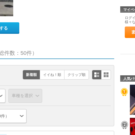
マイペ
ログ
様々
する
総件数：50件）
新着順
イイね！順
クリップ順
人気パ
0件）