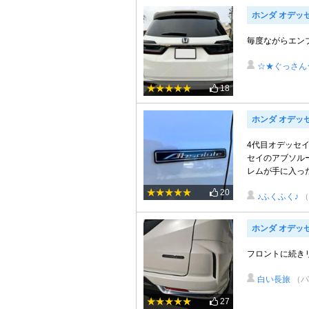
ホンダ オデッ
毎度ながらエン
☆★ぐっさん
18
ホンダ オデッ
4代目オデッセ
セイのアブソル
レムが手に入った為
20
♪ふくふく♪
（
ホンダ オデッ
フロントに続き
白い長旅
（パ
27