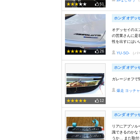
みなしゅう
（
51
ホンダ オデッ
オデッセイのエ
の営業さんに是
性を出すにはい
26
YU-SO-
（パ
ホンダ オデッ
ガレージオフで5
爆走 ヨッチ
12
ホンダ オデッ
リアにアブソル
識できるのかな
うか… また取