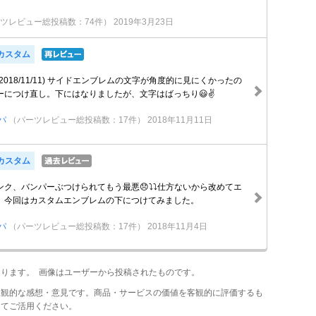
ツレビュー総投稿数：74件）
2019年3月23日
Xカスタム
2018/11/11) サイドエンブレムの文字が角度的に見にくかったの
ーにつけ直し。下にはなりましたが、文字はばっちり😃✌
パ
（パーツレビュー総投稿数：17件）
2018年11月11日
Xカスタム
ク、バンパーぶつけられてもう最悪😞⤵️⤵️仕方ないから改めてエ
。今回はカスタムエンブレムの下につけてみました。
パ
（パーツレビュー総投稿数：17件）
2018年11月4日
あります。 画像はユーザーから投稿されたものです。
主観的な感想・意見です。商品・サービスの価値を客観的に評価するも
してご活用ください。