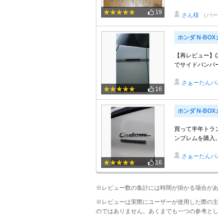
19
さん様
（パー
ホンダ N-BO
【再レビュー】(
でサイドバンパ
さぁーたんパ
16
ホンダ N-BO
買って半年トラン
ンブレムを購入
さぁーたんパ
16
※レビュー数の集計には時間が掛かる場合が
※レビューは実際にユーザーが使用した際の
のではありません。あくまでも一つの参考と