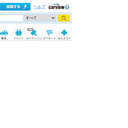
ヘルプ
愛車
イベント
オークション
サーキット
みんカラ＋