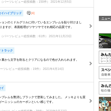
（パーツレビュー総投稿数：150件）
2021年12月5日
セイハイブリッド
[4]
ニュー
ションのミドルグリルに付いているエンブレムを貼り付けまし
張りますが、表面処理がツヤツヤでそれ相応の品質です。
（パーツレビュー総投稿数：61件）
2021年11月23日
ィトラック
w 裏から文字を削るとクリアになるので色が入れられます。
ーツレビュー総投稿数：19件）
2021年4月14日
セイ
ンブレムを艶消しブラックで塗装してみました。 メッキよりも質
ガーニッシュのカーボンといい感じです。