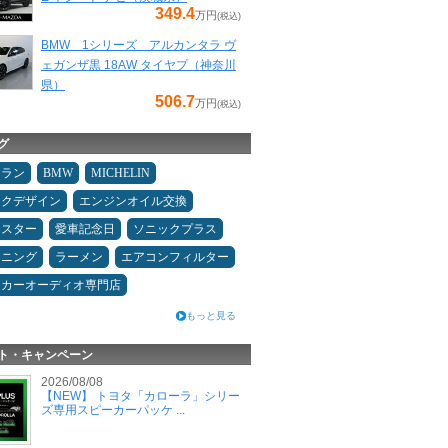
349.4
万円
(税込)
BMW 1シリーズ アルカンタラ ヴ
ェガンザ黒 18AW タイヤプ（神奈川
県）
506.7
万円
(税込)
グ
ュラン
BMW
MICHELIN
ックデザイン
エンジンオイル交換
ドスター
愛車記念日
ソニックプラス
ドニング
ラーメン
エアコンフィルター
カーオーディオ専門店
もっと見る
ト・キャンペーン
2026/08/08
【NEW】 トヨタ「カローラ」シリー
ズ専用スピーカーパッケ ...