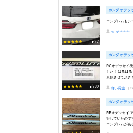
ホンダ オデッ
エンブレムもシ
m_n********
7
ホンダ オデッ
RCオデッセイ
した！ はるは
真似させて頂きま
30
白い長旅
（パ
ホンダ オデッ
RBオデッセイ
管していたので
エンブレムがある