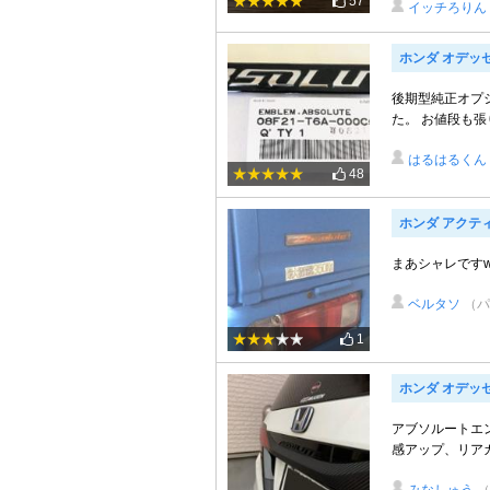
57
イッチろりん
ホンダ オデッ
後期型純正オプ
た。 お値段も
はるはるくん
48
ホンダ アクテ
まあシャレです
ベルタソ
（パ
1
ホンダ オデッ
アブソルートエ
感アップ、リア