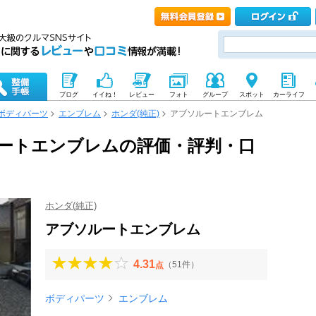
ブログ
イイね！
レビュー
フォト
グループ
スポット
カーライフ
ボディパーツ
エンブレム
ホンダ(純正)
アブソルートエンブレム
ルートエンブレムの評価・評判・口
ホンダ(純正)
アブソルートエンブレム
4.31
（51件）
点
ボディパーツ
エンブレム