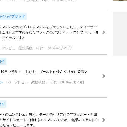
パーツレビュー総投稿数：38件）
2020年9月22日
セイハイブリッド
ンブレムとホンダのエンブレムをブラックにしたら、ディーラー
非これもとすすめられたブラックのアブソルートエンブレム。 個
いアイテムです♪
ーツレビュー総投稿数：46件）
2020年6月21日
セイ
40円で発見～！ しかも、ゴールド仕様🎵 グリルに装着🎵
ャン
（パーツレビュー総投稿数：52件）
2019年5月23日
セイ
ートのエンブレムも無く、テールのクリア化でアブソルートと認
？ サイドスカートに付けるエンブレムですが… 無限のエアロに合
付したらレビューします。