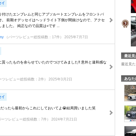
セイ
り付けたエンブレムと同じアブソルートエンブレムをフロントバ
け。 前期オデッセイはヘッドライト下側が間抜けなので、アクセ
ました。 純正なので品質は○です ...
my
（パーツレビュー総投稿数：17件）
2025年7月7日
最近見
に貰ったものを余らせていたのでつけてみました‼︎ 意外と違和感な
最近見た
あなた
ーツレビュー総投稿数：2件）
2025年3月2日
セイ
ITIONだったら最初からこれにしておいてよ😭結局買いました笑
パーツレビュー総投稿数：7件）
2024年7月21日