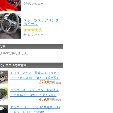
5件
のレビュー
スポーツステアリング
ホイール
5件
のレビュー
た車
クルマはありません。
にオススメの中古車
トヨタ アクア 禁煙車 トヨタセー
フティセンス 純正10.5イ（兵庫県）
279.0
万円
(税込)
ホンダ ステップワゴン 登録済未
使用車 純正11.4型ナビ（埼玉県）
439.9
万円
(税込)
マツダ CX-5 デモUP 禁煙車 BOS
E 革シート ナビ（茨城県）