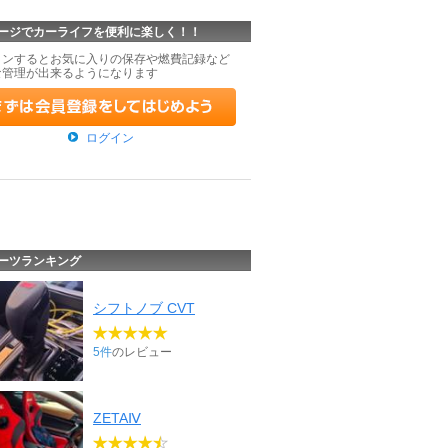
ージでカーライフを便利に楽しく！！
インするとお気に入りの保存や燃費記録など
な管理が出来るようになります
ログイン
ーツランキング
シフトノブ CVT
5件
のレビュー
ZETAⅣ