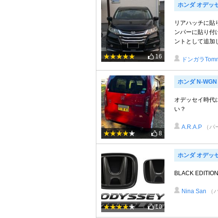
ホンダ オデッ
リアハッチに貼
ンパーに貼り付
ントとして追加し
16
ドンガラTom
ホンダ N-WGN
オデッセイ時代
い？
A.R.A.P
（パ
8
ホンダ オデッ
BLACK ED
Nina San
（
10