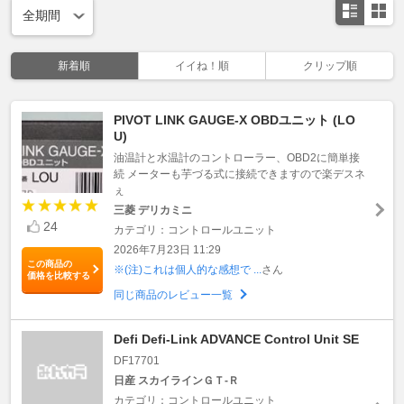
新着順
イイね！順
クリップ順
PIVOT LINK GAUGE-X OBDユニット (LO
U)
油温計と水温計のコントローラー、OBD2に簡単接
続 メーターも芋づる式に接続できますので楽デスネ
ぇ
三菱 デリカミニ
24
カテゴリ：コントロールユニット
2026年7月23日 11:29
この商品の
※(注)これは個人的な感想で ...
さん
価格を比較する
同じ商品のレビュー一覧
Defi Defi-Link ADVANCE Control Unit SE
DF17701
日産 スカイラインＧＴ‐Ｒ
カテゴリ：コントロールユニット