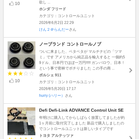
欲し ...
10
ホンダ フリード
カテゴリ：コントロールユニット
2026年6月2日 22:29
けん２＠らんだー
さん
ノーブランド コントロールノブ
ついに来ました、ベタベタが マルチナビの「ツマ
ミ」です アメリカから純正品を輸入すると 一個約5
9ドル、日本円でほぼ一万円!!!!! ガンバロウ、日本！
という事で密林でポチりました この手の商 ...
ポルシェ 911
10
カテゴリ：コントロールユニット
2026年5月20日 17:17
hurry (ハリー）
さん
Defi Defi-Link ADVANCE Control Unit SE
年明けに購入してからしばらく放置してましたが約
1ヶ月前に取付完了しました 新品で購入しましたの
でコントロールユニットは新しいタイプです
トヨタ アルテッツァ