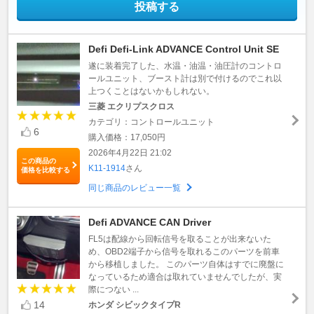
投稿する
Defi Defi-Link ADVANCE Control Unit SE
遂に装着完了した、水温・油温・油圧計のコントロ
ールユニット、ブースト計は別で付けるのでこれ以
上つくことはないかもしれない。
三菱 エクリプスクロス
カテゴリ：コントロールユニット
6
購入価格：17,050円
2026年4月22日 21:02
この商品の
K11-1914
さん
価格を比較する
同じ商品のレビュー一覧
Defi ADVANCE CAN Driver
FL5は配線から回転信号を取ることが出来ないた
め、OBD2端子から信号を取れるこのパーツを前車
から移植しました。 このパーツ自体はすでに廃盤に
なっているため適合は取れていませんでしたが、実
際につない ...
14
ホンダ シビックタイプR