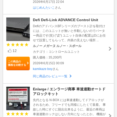
2026年6月17日 22:04
はじめんたいこ
さん
Defi Defi-Link ADVANCE Control Unit
DefiのアドバンスBFシリーズのブースト計を取付け
には、このユニットが無いと作動しないのでバータ
ー商品です(笑) (^Д^) ユニット自体の配置はDにお任
せで設置してもらって、内装の見えない場所 ...
ルノー メガーヌ ルノー・スポール
12
カテゴリ：コントロールユニット
購入価格：35,200円
この商品の
2026年6月15日 00:09
価格を比較する
kamikaze boy
さん
同じ商品のレビュー一覧
Enlarge / エンラージ商事 車速連動オートド
アロックキット
先代となる N-BOX には車速連動してドアロックが
されるため、フリードでも同様にしたくて装着。 事
故した時にすぐに脱出出来るように、最近の車両は
車速連動ロックはしない方向になったとか。 機能が