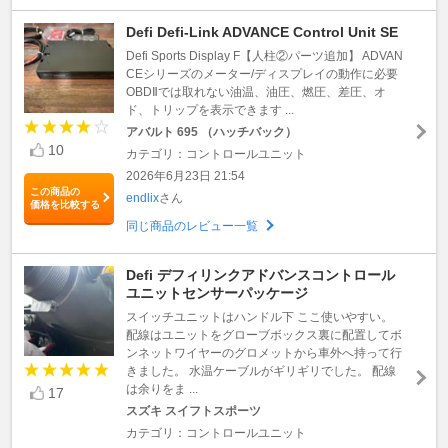
Defi Defi-Link ADVANCE Control Unit SE
Defi Sports Display F【人柱②パーツ追加】 ADVAN
CEシリーズのメーター/ディスプレイの動作に必要
OBDⅡでは取れない油温、油圧、燃圧、差圧、オ
ド、トリップを表示できます ...
アバルト 695 （ハッチバック）
10
カテゴリ：コントロールユニット
2026年6月23日 21:54
この商品の
endlix
さん
価格を比較する
同じ商品のレビュー一覧
Defi デフィリンクアドバンスコントロール
ユニットセンサーパッケージ
スイッチユニットはハンドル下 ここ使いやすい。
配線はユニットをグローブボックス裏に配置してボ
ンネットワイヤーのグロメットから車外へ持って行
きました。 水温ケーブルがギリギリでした。 配線
は余りをま ...
17
スズキ スイフトスポーツ
カテゴリ：コントロールユニット