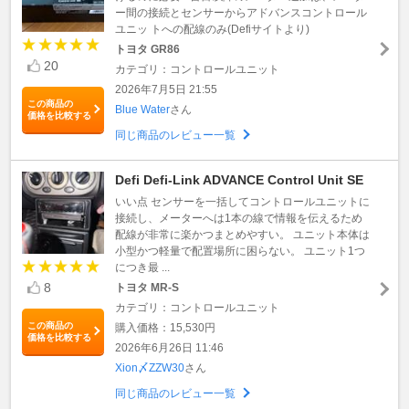
ー間の接続とセンサーからアドバンスコントロール
ユニッ トへの配線のみ(Defiサイトより)
トヨタ GR86
20
カテゴリ：コントロールユニット
2026年7月5日 21:55
この商品の
Blue Water
さん
価格を比較する
同じ商品のレビュー一覧
Defi Defi-Link ADVANCE Control Unit SE
いい点 センサーを一括してコントロールユニットに
接続し、メーターへは1本の線で情報を伝えるため
配線が非常に楽かつまとめやすい。 ユニット本体は
小型かつ軽量で配置場所に困らない。 ユニット1つ
につき最 ...
8
トヨタ MR-S
カテゴリ：コントロールユニット
この商品の
購入価格：15,530円
価格を比較する
2026年6月26日 11:46
Xion〆ZZW30
さん
同じ商品のレビュー一覧