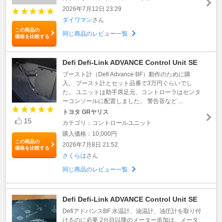
2026年7月12日 23:29
ダイワマン
さん
この商品の
同じ商品のレビュー一覧
価格を比較する
Defi Defi-Link ADVANCE Control Unit SE
ブースト計（Defi Advance BF）動作のために購
入。 ブースト計とセット品番で3万円ぐらいでし
た。 ユニットは助手席足元、コントローラはセンタ
ーコンソールに配置しました。 警告音など ...
トヨタ GRヤリス
15
カテゴリ：コントロールユニット
購入価格：10,000円
この商品の
2026年7月8日 21:52
価格を比較する
さくらは
さん
同じ商品のレビュー一覧
Defi Defi-Link ADVANCE Control Unit SE
DefiアドバンスBF 水温計、油温計、油圧計を取り付
けるのに必要 2台目以降のメーター追加は、メータ