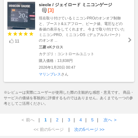
siecle / ジェイロード ミニコンゲージ
[3]
現在取り付けているミニコンPROのオンオフ制御
と、ブースト&エアフロー、ピーク値、電圧などの
各値の表示をしてくれます。 今まで取り付けていた
ミニコンPRO、ミニコンDS（デュアルスパーク）
のオンオ ...
11
三菱 eKクロス
カテゴリ：コントロールユニット
購入価格：13,838円
2026年1月20日 00:47
マリンブレス
さん
※レビューは実際にユーザーが使用した際の主観的な感想・意見です。 商品・
サービスの価値を客観的に評価するものではありません。あくまでも一つの参
考としてご活用ください。
<
前へ
｜
1
｜
2
｜
3
｜
4
｜
5
｜
次へ
>
<< 前の5ページ
｜
次の5ページ >>