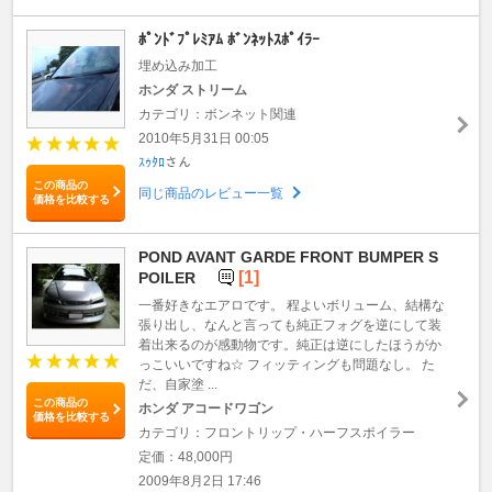
ﾎﾟﾝﾄﾞﾌﾟﾚﾐｱﾑ ﾎﾞﾝﾈｯﾄｽﾎﾟｲﾗｰ
埋め込み加工
ホンダ ストリーム
カテゴリ：ボンネット関連
2010年5月31日 00:05
ｽｩﾀﾛ
さん
この商品の
同じ商品のレビュー一覧
価格を比較する
POND AVANT GARDE FRONT BUMPER S
[1]
POILER
一番好きなエアロです。 程よいボリューム、結構な
張り出し、なんと言っても純正フォグを逆にして装
着出来るのが感動物です。純正は逆にしたほうがか
っこいいですね☆ フィッティングも問題なし。 た
だ、自家塗 ...
この商品の
ホンダ アコードワゴン
価格を比較する
カテゴリ：フロントリップ・ハーフスポイラー
定価：48,000円
2009年8月2日 17:46