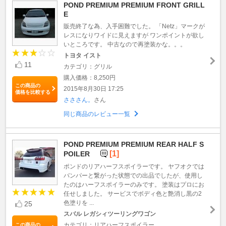
POND PREMIUM PREMIUM FRONT GRILL
E
販売終了な為、入手困難でした。 「Netz」マークが
レスになりワイドに見えますが ワンポイントが欲し
いところです。 中古なので再塗装かな。。。
トヨタ イスト
11
カテゴリ：グリル
購入価格：8,250円
この商品の
2015年8月30日 17:25
価格を比較する
さささん。
さん
同じ商品のレビュー一覧
POND PREMIUM PREMIUM REAR HALF S
[1]
POILER
ポンドのリアハーフスポイラーです。 ヤフオクでは
バンパーと繋がった状態での出品でしたが、使用し
たのはハーフスポイラーのみです。 塗装はプロにお
任せしました。 サービスでボディ色と艶消し黒の2
色塗りを ...
25
スバル レガシィツーリングワゴン
カテゴリ：リアハーフスポイラー
この商品の