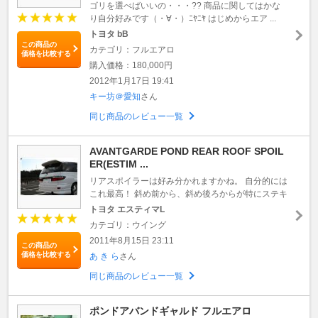
ゴリを選べばいいの・・・?? 商品に関してはかな
り自分好みです（・∀・）ﾆﾔﾆﾔ はじめからエア ...
トヨタ bB
この商品の
カテゴリ：フルエアロ
価格を比較する
購入価格：180,000円
2012年1月17日 19:41
キー坊＠愛知
さん
同じ商品のレビュー一覧
AVANTGARDE POND REAR ROOF SPOIL
ER(ESTIM ...
リアスポイラーは好み分かれますかね。 自分的には
これ最高！ 斜め前から、斜め後ろからが特にステキ
トヨタ エスティマL
カテゴリ：ウイング
2011年8月15日 23:11
この商品の
価格を比較する
あ き ら
さん
同じ商品のレビュー一覧
ポンドアバンドギャルド フルエアロ