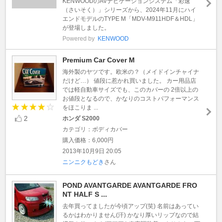
KENWOODのAVナビゲーションシステム「彩速
（さいそく）」シリーズから、2024年11月にハイ
エンドモデルのTYPE M「MDV-M911HDF＆HDL」
が登場しました。
Powered by
KENWOOD
Premium Car Cover M
海外製のヤツです。欧米の？（メイドインチャイナ
だけど…） 値段に惹かれ買いました。 カー用品店
では軽自動車サイズでも、このカバーの 2倍以上の
お値段となるので、かなりのコストパフォーマンス
をほこりま ...
2
ホンダ S2000
カテゴリ：ボディカバー
購入価格：6,000円
2013年10月9日 20:05
ニンニクもどき
さん
POND AVANTGARDE AVANTGARDE FRO
NT HALF S ...
去年買ってましたが今頃アップ(笑) 名前はあってい
るかはわかりません(汗) かなり厚いリップなので結