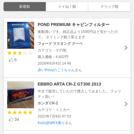
新着順
イイね！順
クリップ順
POND PREMIUM キャビンフィルター
衝動買いです。純正品より1500円ほど安かったの
で。 タイミング観て変えます
フォード マスタング クーペ
カテゴリ：その他
購入価格：4,402円
6
2026年6月4日 14:46
赤いPonyのこうちゃん
さん
EBBRO ARTA CR-Z GT300 2013
中古で販売していたので購入してみました。 クォリ
ティ高い！
ホンダ CR-Z
カテゴリ：ミニカー
2022年7月9日 07:53
34
Kishi@WRX乗り
さん