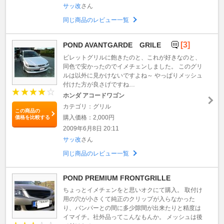
サッ改
さん
同じ商品のレビュー一覧
[3]
POND AVANTGARDE GRILE
ビレットグリルに飽きたのと、これが好きなのと、
同色で安かったのでイメチェンしました。 このグリ
ルは以外に見かけないですよね～ やっぱりメッシュ
付けた方が良さげですね…
ホンダ アコードワゴン
カテゴリ：グリル
この商品の
購入価格：2,000円
価格を比較する
2009年6月8日 20:11
サッ改
さん
同じ商品のレビュー一覧
POND PREMIUM FRONTGRILLE
ちょっとイメチェンをと思いオクにて購入。 取付け
用の穴が小さくて純正のクリップが入らなかった
り、バンパーとの間に多少隙間が出来たりと精度は
イマイチ。社外品ってこんなもんか。 メッシュは後