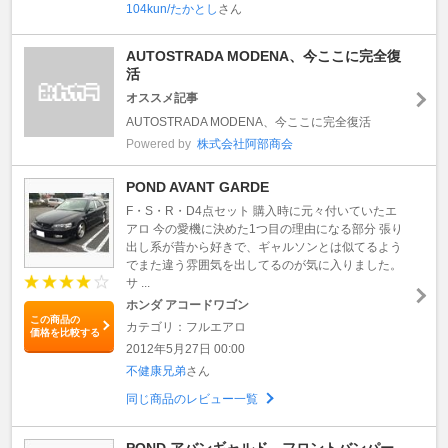
104kun/たかとし
さん
AUTOSTRADA MODENA、今ここに完全復
活
オススメ記事
AUTOSTRADA MODENA、今ここに完全復活
Powered by
株式会社阿部商会
POND AVANT GARDE
F・S・R・D4点セット 購入時に元々付いていたエ
アロ 今の愛機に決めた1つ目の理由になる部分 張り
出し系が昔から好きで、ギャルソンとは似てるよう
でまた違う雰囲気を出してるのが気に入りました。
サ ...
ホンダ アコードワゴン
この商品の
カテゴリ：フルエアロ
価格を比較する
2012年5月27日 00:00
不健康兄弟
さん
同じ商品のレビュー一覧
POND アバンギャルド フロントバンパー