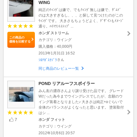
WING
純正のｳｨﾝｸﾞは嫌で、でもｳｨﾝｸﾞ無しは嫌で、ﾀﾞﾑﾄﾞ
のは大きすぎるし、、、と探して見つけたのがこの
ｳｨﾝｸﾞです。 大きさもちょうどよく、ﾃﾞｻﾞｲﾝもｲﾒｰｼﾞ
通り。ﾊｲﾏｳﾝﾄｽﾄｯﾌﾟ ...
ホンダ ストリーム
この商品の
カテゴリ：ウイング
価格を比較する
購入価格：40,000円
2013年1月31日 16:52
ｼﾛﾅｶﾞｽｸｼﾞﾗ
さん
同じ商品のレビュー一覧
POND リアルーフスポイラー
みん友の濃存さんより譲り受けた品です。 グレード
Wだった為今までウイングレスでしたが、念願のウ
イング装着となりました♪ 大きさは純正+αぐらいで
全体のバランスがよくなったと思います。 塗装取付
はシ ...
7
ホンダ フィット
カテゴリ：ウイング
2012年10月6日 20:57