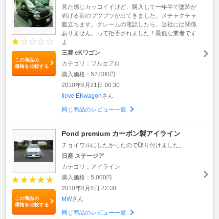
見た感じカッコイイけど、購入して一年半で塗装が
剥げる前のプツプツが出てきました。メチャクチャ
腹立ちます。クレームの電話したら、当社には関係
ありません。って拒否されました！最低な業者です
よ
三菱 eKワゴン
この商品の
カテゴリ：フルエアロ
価格を比較する
購入価格：52,000円
2010年8月21日 00:30
Ilove EKwagon
さん
同じ商品のレビュー一覧
Pond premium カーボン製アイライン
チョイワルにしたかったので取り付けました。
日産 ステージア
カテゴリ：アイライン
購入価格：5,000円
2010年8月8日 22:00
この商品の
MW
さん
価格を比較する
同じ商品のレビュー一覧