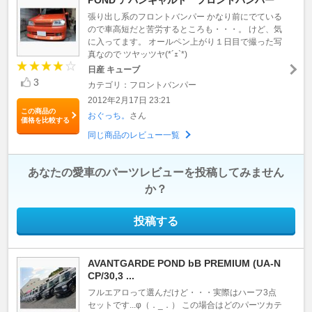
張り出し系のフロントバンパー かなり前にでている
ので車高短だと苦労するところも・・・。 けど、気
に入ってます。 オールペン上がり１日目で撮った写
真なので ツヤッツヤ(*´ｪ`*)
日産 キューブ
3
カテゴリ：フロントバンパー
2012年2月17日 23:21
この商品の
おぐっち。
さん
価格を比較する
同じ商品のレビュー一覧
あなたの愛車のパーツレビューを投稿してみません
か？
投稿する
AVANTGARDE POND bB PREMIUM (UA-N
CP/30,3 ...
フルエアロって選んだけど・・・実際はハーフ3点
セットです...φ（．_．） この場合はどのパーツカテ