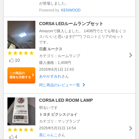
が登場しました。
Powered by
KENWOOD
CORSA LEDルームランプセット
Amazonで購入しました。 1408円でとても明るくコ
スパいいと思います(*^^*) フロントとリアのセット
です。
日産 ルークス
カテゴリ：ルームランプ
10
購入価格：1,408円
2026年6月1日 12:43
この商品の
あやかすみれ
さん
価格を比較する
同じ商品のレビュー一覧
CORSA LED ROOM LAMP
明るいです
トヨタ ピクシスジョイ
カテゴリ：マップランプ
2026年5月31日 14:54
黒にゃんこ
さん
4