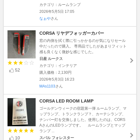
カテゴリ：ルームランプ
2026年5月5日 17:05
なぉや
さん
CORSA リヤデフォッガーカバー
窓の内側を拭く際に引っかかるのが気になりセール
中だったので購入。 専用品でしたがあまりフィット
感も良くなく微妙な感じでした。
日産 ルークス
カテゴリ：インテリア
52
購入価格：2,130円
2026年5月3日 16:23
MAs1103
さん
CORSA LED ROOM LAMP
ゴールデンウィークの宿題第一弾 ルームランプ、マ
ップランプ、トランクランプ？、カーテシランプ、
ナンバー灯を交換しました。使用したのは、CORS
AさんのLEDランプです。 ルームランプとマップ
ランプ ...
10
スバル フォレスター