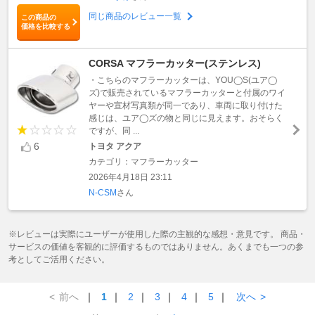
同じ商品のレビュー一覧
この商品の
価格を比較する
CORSA マフラーカッター(ステンレス)
・こちらのマフラーカッターは、YOU◯S(ユア◯
ズ)で販売されているマフラーカッターと付属のワイ
ヤーや宣材写真類が同一であり、車両に取り付けた
感じは、ユア◯ズの物と同じに見えます。おそらく
ですが、同 ...
6
トヨタ アクア
カテゴリ：マフラーカッター
2026年4月18日 23:11
N-CSM
さん
※レビューは実際にユーザーが使用した際の主観的な感想・意見です。 商品・
サービスの価値を客観的に評価するものではありません。あくまでも一つの参
考としてご活用ください。
<
前へ
｜
1
｜
2
｜
3
｜
4
｜
5
｜
次へ
>