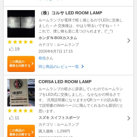
（株）コルサ LED ROOM LAMP
ルームランプが電球で暗く感じるのでLEDに交換し
ました～🎶 交換後は、やはり明るいですね～＾＾
これで、捜し物も楽に見つけられます。(^_^)
ホンダ N-BOXカスタム
カテゴリ：ルームランプ
19
2026年6月7日 17:15
裕也
さん
この商品の
価格を比較する
同じ商品のレビュー一覧
CORSA LED ROOM LAMP
ルームランプの暗さに辟易していたのでルームラン
プをLED式に交換しました。 なかなかの明るさで
す。 汎用説明書になりますがQRコードの読み取り
で説明書のWebページに飛んでくれるのも親切だと
思います。
11
スズキ スイフトスポーツ
カテゴリ：ルームランプ
この商品の
購入価格：1,298円
価格を比較する