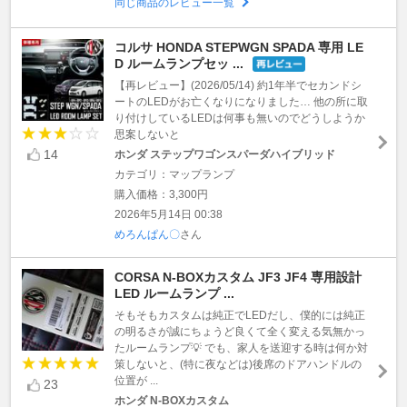
同じ商品のレビュー一覧
コルサ HONDA STEPWGN SPADA 専用 LE
D ルームランプセッ ...
【再レビュー】(2026/05/14) 約1年半でセカンドシ
ートのLEDがお亡くなりになりました… 他の所に取
り付けしているLEDは何事も無いのでどうしようか
思案しないと
14
ホンダ ステップワゴンスパーダハイブリッド
カテゴリ：マップランプ
購入価格：3,300円
2026年5月14日 00:38
めろんぱん〇
さん
CORSA N-BOXカスタム JF3 JF4 専用設計
LED ルームランプ ...
そもそもカスタムは純正でLEDだし、僕的には純正
の明るさが誠にちょうど良くて全く変える気無かっ
たルームランプ💡 でも、家人を送迎する時は何か対
策しないと、(特に夜などは)後席のドアハンドルの
位置が ...
23
ホンダ N-BOXカスタム