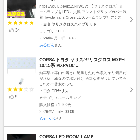
https://youtu.be/qx15krjWCvg 【ヤリスクロス】ル
ームランプをLEDに交換 アシストグリップカバー装
着 Toyota Yaris Cross LEDルームランプとアシス ...
トヨタ ヤリスクロスハイブリッド
34
カテゴリ：LED
2026年7月11日 10:02
あるだん
さん
CORSA トヨタ ヤリス/ヤリスクロス MXPH
10/15系 MXPA10/ ...
納車早々車内の暗さに絶望したため導入 ヤリ素用だ
が形状一緒なのでポン付け 余計な物がついていても
これが一番安かった
トヨタ GRヤリス
9
カテゴリ：ルームランプ
購入価格：1,100円
2026年7月5日 00:09
Yoshiki.K
さん
CORSA LED ROOM LAMP