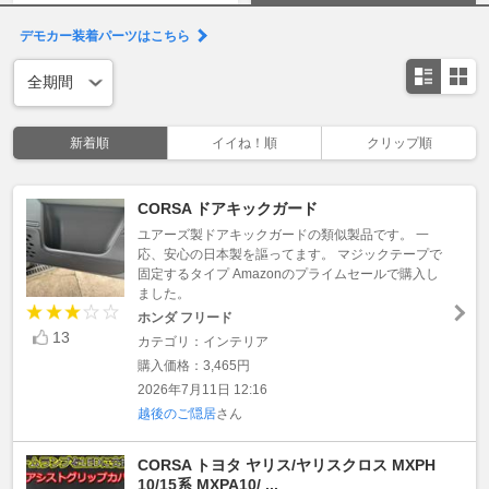
デモカー装着パーツはこちら
新着順
イイね！順
クリップ順
CORSA ドアキックガード
ユアーズ製ドアキックガードの類似製品です。 一
応、安心の日本製を謳ってます。 マジックテープで
固定するタイプ Amazonのプライムセールで購入し
ました。
ホンダ フリード
13
カテゴリ：インテリア
購入価格：3,465円
2026年7月11日 12:16
越後のご隠居
さん
CORSA トヨタ ヤリス/ヤリスクロス MXPH
10/15系 MXPA10/ ...