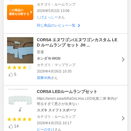
カテゴリ：ルームランプ
この商品の
2026年5月2日 13:06
価格を比較する
しげよっしー
さん
同じ商品のレビュー一覧
CORSA エヌワゴン/エヌワゴンカスタム LE
D ルームランプ セット JH ...
普通
ホンダ N-WGN
カテゴリ：マップランプ
2026年4月26日 10:35
5
葵舞＠絢
さん
CORSA LEDルームランプセット
https://amzn.asia/d/0aGvLHsu LED化第二弾 車内が
明るすぎて悪さが出来ない
スズキ スイフトスポーツ
カテゴリ：ルームランプ
2026年4月25日 10:17
14
ピーのすけ
さん