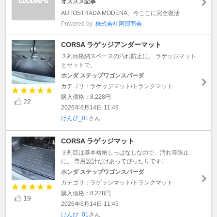
オススメ記事
AUTOSTRADA MODENA、今ここに完全復活
Powered by
株式会社阿部商会
CORSA ラゲッジアンダーマット
３列目格納スペースの汚れ防止に。 ラゲッジマット
とセットで。
ホンダ ステップワゴンスパーダ
カテゴリ：ラゲッジマット/トランクマット
購入価格：8,228円
22
2026年6月14日 11:49
けんぴ_01
さん
CORSA ラゲッジマット
３列目は基本格納しっぱなしなので、汚れ等防止
に。 専用設計だけあってぴったりです。
ホンダ ステップワゴンスパーダ
カテゴリ：ラゲッジマット/トランクマット
購入価格：8,228円
19
2026年6月14日 11:45
けんぴ_01
さん