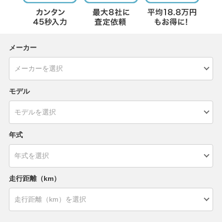
メーカー
モデル
年式
走行距離（km）