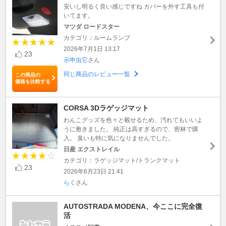
安いし明るく良い感じですね カバーを外す工具も付
いてます。
マツダ ロードスター
カテゴリ：ルームランプ
2026年7月1日 13:17
23
示申虫它
さん
同じ商品のレビュー一覧
この商品の
価格を比較する
CORSA 3Dラゲッジマット
わんこグッズを色々と載せるため、汚れてもいいよ
うに敷きました。 純正は高すぎるので、密林で購
入。 臭いも特に気になりませんでした。
日産 エクストレイル
カテゴリ：ラゲッジマット/トランクマット
23
2026年6月23日 21:41
らく
さん
AUTOSTRADA MODENA、今ここに完全復
活