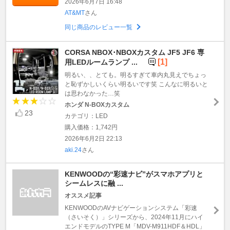
2026年6月7日 16:48
AT&MT
さん
同じ商品のレビュー一覧
CORSA NBOX･NBOXカスタム JF5 JF6 専
[1]
用LEDルームランプ ...
明るい、、とても。明るすぎて車内丸見えでちょっ
と恥ずかしいくらい明るいです笑 こんなに明るいと
は思わなかった…笑
ホンダ N-BOXカスタム
23
カテゴリ：LED
購入価格：1,742円
2026年6月2日 22:13
aki.24
さん
KENWOODの“彩速ナビ”がスマホアプリと
シームレスに融 ...
オススメ記事
KENWOODのAVナビゲーションシステム「彩速
（さいそく）」シリーズから、2024年11月にハイ
エンドモデルのTYPE M「MDV-M911HDF＆HDL」