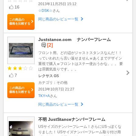
2013年11月25日 15:12
16
☆DSK☆
さん
同じ商品のレビュー一覧
この商品の
価格を比較する
Juststance.com ナンバーフレーム
[2]
フロント用。どの辺がジャストスタンスなんだ！！
っていわれたら言い返せませんｗあくまでデザイン
重視で購入ｗフロントはステー使おうかな。。。 要
は雰囲気造りです。。。
7
レクサス GS
カテゴリ：その他
この商品の
2013年10月7日 21:27
価格を比較する
TKY×A
さん
同じ商品のレビュー一覧
不明 JustStanceナンバーフレーム
USサイズのナンバーフレーム！さらにUSっぽくな
りました！ USサイズナンバーフレーム取り付け用