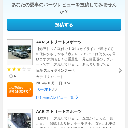
あなたの愛車のパーツレビューを投稿してみません
か？
投稿する
AAR ストリートスポーツ
【総評】 左右取付です 34スカイラインで着けてる
の俺位かも しかも「赤」w このシートは使う人を選
びます 大柄もしくは重量級… 見た目重視のラグシ
ートです 【満足している点】 あんまり着けてる ...
日産 スカイラインクーペ
4
カテゴリ：シート
2014年10月11日 16:41
この商品の
TOMOKIN
さん
価格を比較する
同じ商品のレビュー一覧
AAR ストリートスポーツ
【総評】 【満足している点】 座面が下がった。見
た目。当然純正より良いホールド性。 背もたれ中ほ