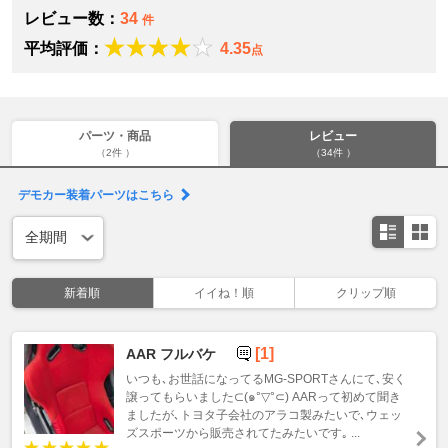
レビュー数：
34
件
平均評価：
4.35
点
パーツ・商品
レビュー
（2件 ）
（34件 ）
デモカー装着パーツはこちら
新着順
イイね！順
クリップ順
[1]
AAR フルバケ
いつも､お世話になってるMG-SPORTさんにて､安く
譲ってもらいました⊂(๑°▽°⊂) AARって初めて聞き
ましたが､トヨタ子会社のアラコ製みたいで､ウェッ
ズスポーツから販売されてたみたいです｡ ...