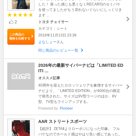
した！ 座った感じも悪くなくRECAROのセミバケ
を使ってましたがもう戻れないぐらいにしっくりき
ます ...
2
トヨタ チェイサー
カテゴリ：シート
この商品の
2016年11月13日 23:38
価格を比較する
よなしょー
さん
同じ商品のレビュー一覧
2026年の最新サイバーナビは「LIMITED ED
ITI ...
オススメ記事
40周年を迎えたカロッツェリアを象徴するサイバー
ナビより、「LIMITED EDITION」が4000台の限定
で発売された。サイズは9V型ラージのほか、8V
型、7V型もラインアップする。
Powered by
Pioneer
AAR ストリートスポーツ
【総評】 ZETAⅡよりローポジになった印象。 フル
バケなのでホールド感はやはり良い感じであった。