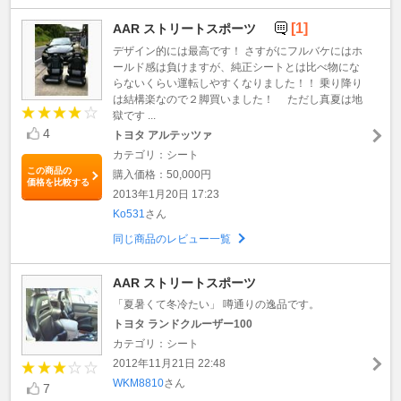
[1]
AAR ストリートスポーツ
デザイン的には最高です！ さすがにフルバケにはホ
ールド感は負けますが、純正シートとは比べ物にな
らないくらい運転しやすくなりました！！ 乗り降り
は結構楽なので２脚買いました！ ただし真夏は地
獄です ...
4
トヨタ アルテッツァ
カテゴリ：シート
この商品の
購入価格：50,000円
価格を比較する
2013年1月20日 17:23
Ko531
さん
同じ商品のレビュー一覧
AAR ストリートスポーツ
「夏暑くて冬冷たい」 噂通りの逸品です。
トヨタ ランドクルーザー100
カテゴリ：シート
2012年11月21日 22:48
WKM8810
さん
7