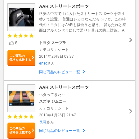
AAR ストリートスポーツ
格安の中古で手に入れたストリートスポーツを張り
替えて設置。 普通はレカロなんだろうけど、この時
代のトヨタにはAARも似合うと思う。 背もたれと座
面はアルカンタラにして滑りと蒸れの防止対策。 A
...
6
トヨタ スープラ
カテゴリ：シート
この商品の
2014年2月8日 09:37
価格を比較する
ensc
さん
同じ商品のレビュー一覧
AAR ストリートスポーツ
ヘタってきた～
スズキ ジムニー
カテゴリ：シート
2013年1月26日 21:47
長電
さん
この商品の
同じ商品のレビュー一覧
価格を比較する