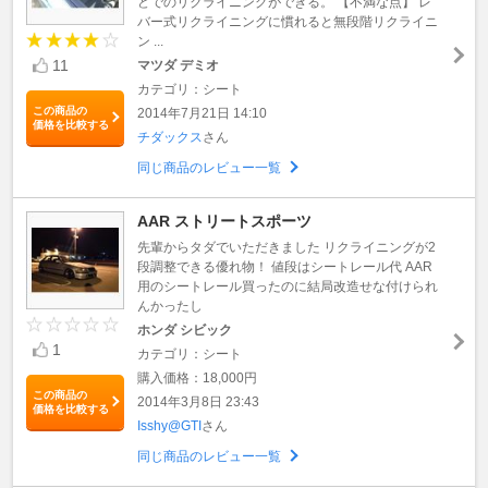
どでのリクライニングができる。 【不満な点】 レ
バー式リクライニングに慣れると無段階リクライニ
ン ...
11
マツダ デミオ
カテゴリ：シート
この商品の
2014年7月21日 14:10
価格を比較する
チダックス
さん
同じ商品のレビュー一覧
AAR ストリートスポーツ
先輩からタダでいただきました リクライニングが2
段調整できる優れ物！ 値段はシートレール代 AAR
用のシートレール買ったのに結局改造せな付けられ
んかったし
ホンダ シビック
1
カテゴリ：シート
購入価格：18,000円
この商品の
2014年3月8日 23:43
価格を比較する
Isshy@GTI
さん
同じ商品のレビュー一覧