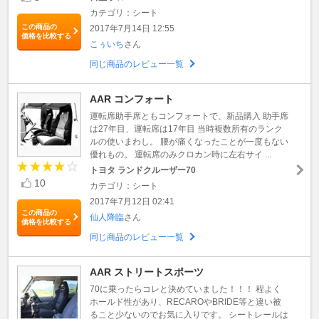
カテゴリ：シート
この商品の
2017年7月14日 12:55
価格を比較する
こぅいち
さん
同じ商品のレビュー一覧
AAR コンフォート
運転席助手席ともコンフォートで、新品購入 助手席
は27年目、運転席は17年目 当時複数所有のランク
ルの使いまわし。 腰が痛くなったことが一度もない
優れもの。 運転席のみクロカン時に左右サイ ...
トヨタ ランドクルーザー70
10
カテゴリ：シート
2017年7月12日 02:41
この商品の
仙人降臨
さん
価格を比較する
同じ商品のレビュー一覧
AAR ストリートスポーツ
70に乗ったらコレと決めていました！！！ 程よく
ホールド性があり、RECAROやBRIDE等と違い被
ること少ないのでお気に入りです。 シートレールは