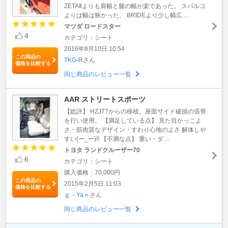
ZETAⅡよりも肩幅と腿の幅が楽であった。 スパルコ
よりは幅は狭かった。 BRIDEより少し幅広 ...
マツダ ロードスター
4
カテゴリ：シート
2016年8月10日 10:54
この商品の
TKG-R
さん
価格を比較する
同じ商品のレビュー一覧
AAR ストリートスポーツ
【総評】 HZJ77からの移植。座面サイド破損の張替
を行い使用。 【満足している点】 見た目かっこよ
さ・筋肉質なデザイン・すわり心地のよさ 解体しや
すい(ー_ー)!! 【不満な点】 重い・ダ ...
トヨタ ランドクルーザー70
6
カテゴリ：シート
購入価格：70,000円
この商品の
2015年2月5日 11:03
価格を比較する
ｇ－Yaｎ
さん
同じ商品のレビュー一覧