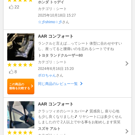
ホンダ トゥデイ
22
カテゴリ：シート
2025年10月18日 15:27
☆彡shimo☆彡
さん
AAR コンフォート
ランクルと言えば…ってシート 体型に合わせやすい
し、座ってると腰痛いのを忘れるシートですね
トヨタ ランドクルーザー80
カテゴリ：シート
2024年6月16日 15:20
8
ボロちゃん
さん
同じ商品のレビュー一覧
この商品の
価格を比較する
AAR コンフォート
クラッツィオのシートカバー🎵 質感良し 座り心地
も少し良くなりました🎵 リヤシートには多少くせん
しましたので 2人以上でやる事をお勧めします笑笑
スズキ アルト