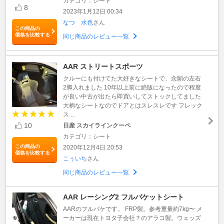
カテゴリ：シート
8
2023年1月12日 00:34
なつ 水色
さん
この商品の
価格を比較する
同じ商品のレビュー一覧
AAR ストリートスポーツ
クルーにも付けてた大好きなシートで、念願の左右
2脚入れました 10年以上前に絶版になったので程度
が良い中古が出たら即買いしてストックしてました
大柄なシートなのでドアとはスレスレです フレック
ス ...
10
日産 スカイラインクーペ
カテゴリ：シート
この商品の
2020年12月4日 20:53
価格を比較する
こぅいち
さん
同じ商品のレビュー一覧
AAR レーシング2 フルバケットシート
AARのフルバケです。 FRP製。参考重量約7kg〜 メ
ーカーは現在トヨタ子会社？のアラコ製。ウェッズ