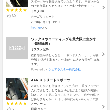
スポーツから販売されていたようです。 中古入手な
ので何年落ちかわかりませんが多分十数年モノ。 ...
トヨタ 86
30
カテゴリ：シート
2020年6月17日 19:01
hachigo
さん
ワックスやコーティングを最大限に生かす
「鉄粉除去」
オススメ記事
鉄粉除去が楽しくなる！「ネンドスムーサー」が新
登場！ 鉄粉を取ると、仕上がりに大きな差が生まれ
ます。
Powered by
シュアラスター株式会社
AAR ストリートスポーツ
若かりし頃にお付き合いしてた方の10系ヴィッツに
入れてまして、とても座り心地がよく腰部の調整も
効き、とても気に入っておりました。（自分の車で
はありませんが…） トッポ時代から7年くらい？無
メーカー ...
5
日産 クルー