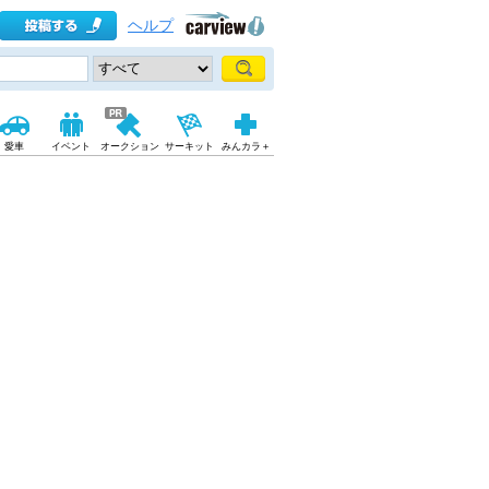
ヘルプ
愛車
イベント
オークション
サーキット
みんカラ＋