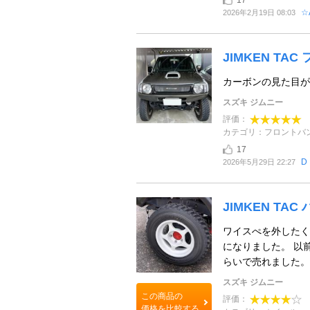
☆
2026年2月19日 08:03
JIMKEN TA
カーボンの見た目が
スズキ ジムニー
評価：
カテゴリ：フロントバ
17
D
2026年5月29日 22:27
JIMKEN TA
ワイスぺを外したく
になりました。 以
らいで売れました。 
スズキ ジムニー
この商品の
評価：
価格を比較する