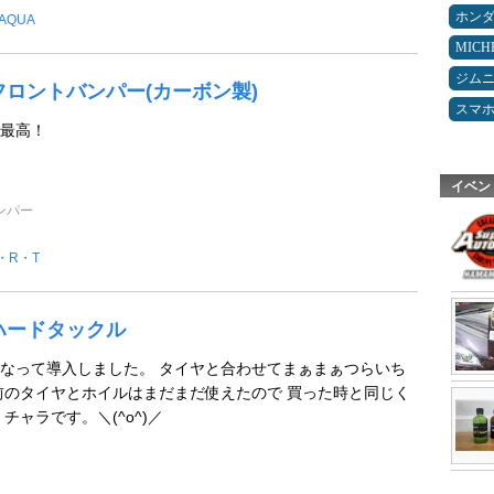
ホン
AQUA
MICH
ジム
C フロントバンパー(カーボン製)
スマ
最高！
イベン
ンパー
・R・T
C ハードタックル
なって導入しました。 タイヤと合わせてまぁまぁつらいち
前のタイヤとホイルはまだまだ使えたので 買った時と同じく
チャラです。＼(^o^)／