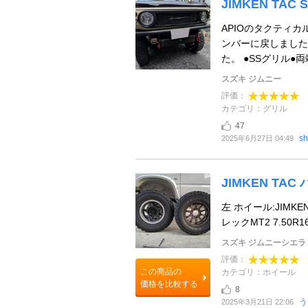
JIMKEN TAC
APIOのタクティ
ンバーに戻しました
た。 ●SSグリル●両
スズキ ジムニー
評価：
カテゴリ：グリル
47
sh
2025年6月27日 04:49
JIMKEN TA
左 ホイール:JIMKE
レックMT2 7.50R16(
スズキ ジムニーシエラ
評価：
この商品の
カテゴリ：ホイール
価格を比較する
8
う
2025年3月21日 22:06