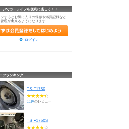
ージでカーライフを便利に楽しく！！
インするとお気に入りの保存や燃費記録など
な管理が出来るようになります
ログイン
ーツランキング
TS-F1750
11件
のレビュー
TS-F1750S