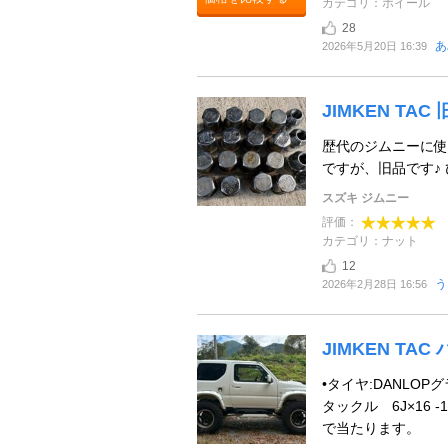
カテゴリ：ホイール
28
あ
2026年5月20日 16:39
JIMKEN TA
歴代のジムニーに使
ですが、旧品です♪
スズキ ジムニー
評価：
カテゴリ：ナット
12
う
2026年2月28日 16:56
JIMKEN TA
•タイヤ:DANLOP
タックル 6J×16
で当たります。