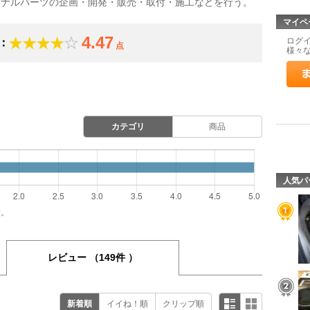
ジナルパーツの企画・開発・販売・取付・施工などを行う。
マイペ
4.47
ログ
：
点
様々
カテゴリ
商品
人気パ
す。
レビュー
（149件 ）
新着順
イイね！順
クリップ順