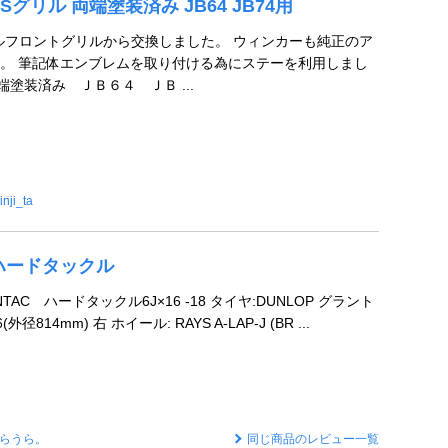
 SSグリル 両端塗装済み JB64 JB74用
カルフロントグリルから交換しました。 ウィンカーも純正のア
。 筆記体エンブレムを取り付ける為にステーを利用しまし
端塗装済み ＪＢ６４ ＪＢ ...
inji_ta
C ハードタックル
NTAC ハードタックル6J×16 -18 タイヤ:DUNLOP グラント
外径814mm) 右 ホイール: RAYS A-LAP-J (BR ...
らうら。
同じ商品のレビュー一覧