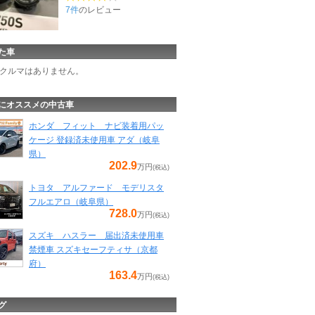
7件
のレビュー
た車
クルマはありません。
にオススメの中古車
ホンダ フィット ナビ装着用パッ
ケージ 登録済未使用車 アダ（岐阜
県）
202.9
万円
(税込)
トヨタ アルファード モデリスタ
フルエアロ（岐阜県）
728.0
万円
(税込)
スズキ ハスラー 届出済未使用車
禁煙車 スズキセーフティサ（京都
府）
163.4
万円
(税込)
グ