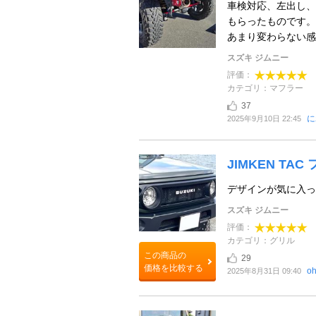
車検対応、左出し、
もらったものです。
あまり変わらない感じ
スズキ ジムニー
評価：
カテゴリ：マフラー
37
に
2025年9月10日 22:45
JIMKEN TA
デザインが気に入っ
スズキ ジムニー
評価：
カテゴリ：グリル
この商品の
29
価格を比較する
o
2025年8月31日 09:40