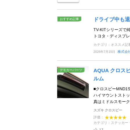
ドライブ中も退
おすすめ記事
TV-KITシリー
トヨタ・ディスプレ
カテゴリ：オススメ記
株式会
2026年7月15日
AQUA クロ
デモカーパーツ
ルム
■クロスビーMND
ハイマウントストッ
真はミドルスモークフ
スズキ クロスビー
評価：
カテゴリ：ステッカー
17