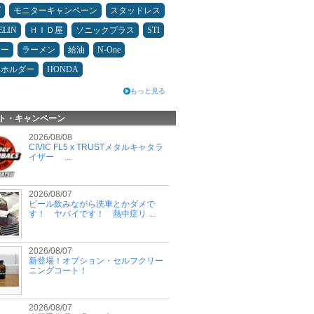
ダ
モニターキャンペーン
スタッドレス
ELIN
ＨＩＤ屋
ソニックプラス
STI
ニー
ラーメン
給油
N-One
ホホルダー
HONDA
もっと見る
ト・キャンペーン
2026/08/08
CIVIC FL5 x TRUSTメタルキャタラ
イザー ...
2026/08/07
ビール飲みながら洗車とかダメで
す！ ヤバイです！ 熱中症リ ...
2026/08/07
新登場！オプション・セルフクリー
ニングコート！
2026/08/07