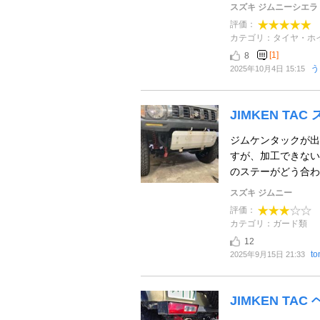
スズキ ジムニーシエラ
評価：
カテゴリ：タイヤ・ホ
[1]
8
う
2025年10月4日 15:15
JIMKEN TA
ジムケンタックが出
すが、加工できない
のステーがどう合わせ
スズキ ジムニー
評価：
カテゴリ：ガード類
12
to
2025年9月15日 21:33
JIMKEN TA