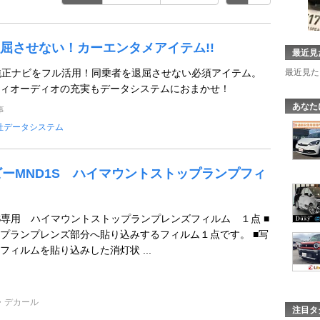
屈させない！カーエンタメアイテム!!
最近見
ズで純正ナビをフル活用！同乗者を退屈させない必須アイテム。
最近見た
ィオーディオの充実もデータシステムにおまかせ！
あなた
事
社データシステム
スビーMND1S ハイマウントストップランプフィ
1S専用 ハイマウントストップランプレンズフィルム １点 ■
プランプレンズ部分へ貼り込みするフィルム１点です。 ■写
ィルムを貼り込みした消灯状 ...
・デカール
注目タ