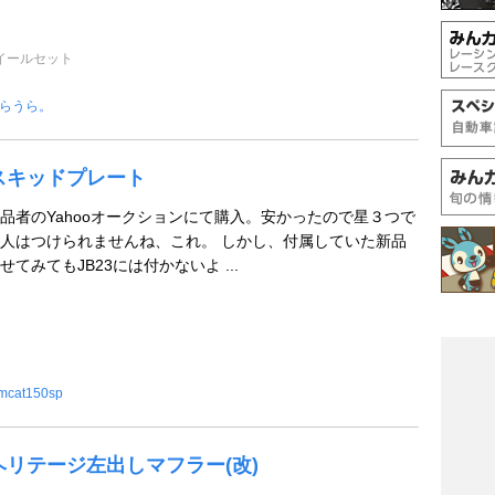
イールセット
らうら。
C スキッドプレート
品者のYahooオークションにて購入。安かったので星３つで
人はつけられませんね、これ。 しかし、付属していた新品
てみてもJB23には付かないよ ...
mcat150sp
C ヘリテージ左出しマフラー(改)