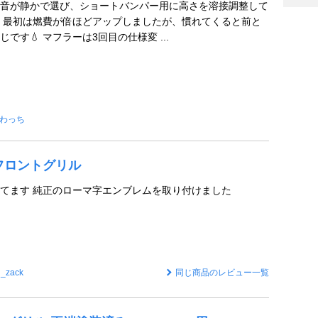
音が静かで選び、ショートバンパー用に高さを溶接調整して
 最初は燃費が倍ほどアップしましたが、慣れてくると前と
です💧 マフラーは3回目の仕様変 ...
わっち
C フロントグリル
てます 純正のローマ字エンブレムを取り付けました
h_zack
同じ商品のレビュー一覧