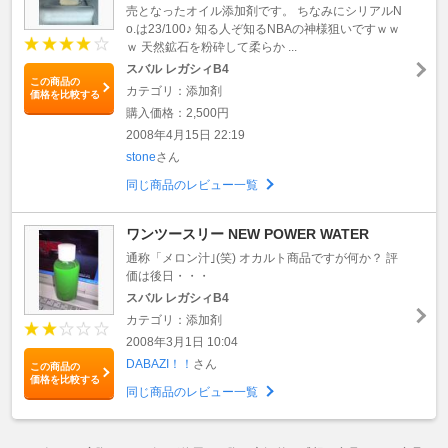
売となったオイル添加剤です。 ちなみにシリアルN
o.は23/100♪ 知る人ぞ知るNBAの神様狙いですｗｗ
ｗ 天然鉱石を粉砕して柔らか ...
スバル レガシィB4
この商品の
カテゴリ：添加剤
価格を比較する
購入価格：2,500円
2008年4月15日 22:19
stone
さん
同じ商品のレビュー一覧
ワンツースリー NEW POWER WATER
通称「メロン汁｣(笑) オカルト商品ですが何か？ 評
価は後日・・・
スバル レガシィB4
カテゴリ：添加剤
2008年3月1日 10:04
DABAZI！！
さん
この商品の
価格を比較する
同じ商品のレビュー一覧