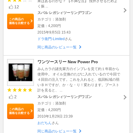
果はあるのかな？ 【不満な点】 撹拌させるためよ
く振 ...
12
スバル レガシィツーリングワゴン
カテゴリ：添加剤
この商品の
価格を比較する
定価：4,200円
2015年9月5日 15:43
ドラ衛門-Limited
さん
同じ商品のレビュー一覧
ワンツースリー New Power Pro
みんカラの諸先輩方のインプレを見て約１年前から
使用中。 オイル交換のたびに入れているので今回で
４回目の注入です。これを入れると、低回転域の弱
いＢＨですが、か・な・り！変わります。ブースト
計を見ると、 ...
2
スバル レガシィツーリングワゴン
カテゴリ：添加剤
この商品の
定価：4,200円
価格を比較する
2010年1月29日 23:39
おだちん
さん
同じ商品のレビュー一覧