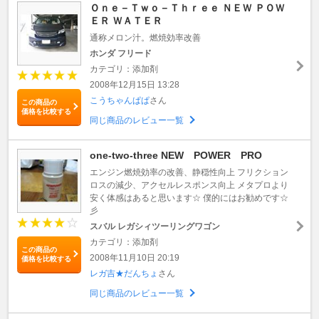
Ｏｎｅ－Ｔｗｏ－Ｔｈｒｅｅ ＮＥＷ ＰＯＷ
ＥＲ ＷＡＴＥＲ
通称メロン汁。燃焼効率改善
ホンダ フリード
カテゴリ：添加剤
2008年12月15日 13:28
こうちゃんぱぱ
さん
この商品の
価格を比較する
同じ商品のレビュー一覧
one-two-three NEW POWER PRO
エンジン燃焼効率の改善、静穏性向上 フリクション
ロスの減少、アクセルレスポンス向上 メタプロより
安く体感はあると思います☆ 僕的にはお勧めです☆
彡
スバル レガシィツーリングワゴン
カテゴリ：添加剤
この商品の
2008年11月10日 20:19
価格を比較する
レガ吉★だんちょ
さん
同じ商品のレビュー一覧