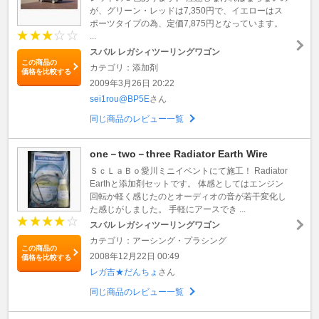
が、グリーン・レッドは7,350円で、イエローはス
ポーツタイプの為、定価7,875円となっています。
...
スバル レガシィツーリングワゴン
この商品の
カテゴリ：添加剤
価格を比較する
2009年3月26日 20:22
sei1rou@BP5E
さん
同じ商品のレビュー一覧
one－two－three Radiator Earth Wire
ＳｃＬａＢｏ愛川ミニイベントにて施工！ Radiator
Earthと添加剤セットです。 体感としてはエンジン
回転か軽く感じたのとオーディオの音が若干変化し
た感じがしました。 手軽にアースでき ...
スバル レガシィツーリングワゴン
カテゴリ：アーシング・プラシング
この商品の
2008年12月22日 00:49
価格を比較する
レガ吉★だんちょ
さん
同じ商品のレビュー一覧