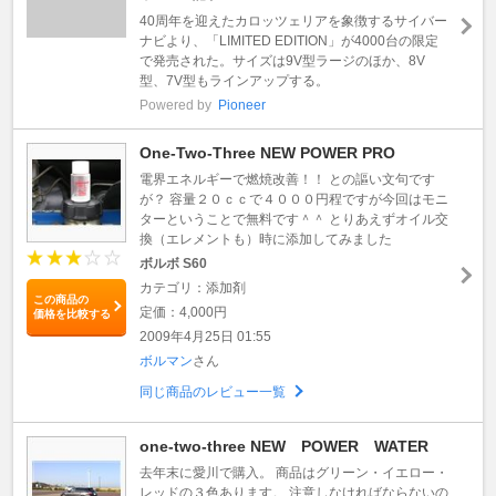
40周年を迎えたカロッツェリアを象徴するサイバー
ナビより、「LIMITED EDITION」が4000台の限定
で発売された。サイズは9V型ラージのほか、8V
型、7V型もラインアップする。
Powered by
Pioneer
One-Two-Three NEW POWER PRO
電界エネルギーで燃焼改善！！ との謳い文句です
が？ 容量２０ｃｃで４０００円程ですが今回はモニ
ターということで無料です＾＾ とりあえずオイル交
換（エレメントも）時に添加してみました
ボルボ S60
カテゴリ：添加剤
この商品の
定価：4,000円
価格を比較する
2009年4月25日 01:55
ボルマン
さん
同じ商品のレビュー一覧
one-two-three NEW POWER WATER
去年末に愛川で購入。 商品はグリーン・イエロー・
レッドの３色あります。 注意しなければならないの