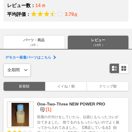
レビュー数：
14
件
平均評価：
3.79
点
パーツ・商品
レビュー
（3件 ）
（14件 ）
デモカー装着パーツはこちら
新着順
イイね！順
クリップ順
One-Two-Three NEW POWER PRO
[1]
部屋の片付けをしていたら、以前にもらったコレが
出てきました。 捨てるのももったいないのでよく振
ってから入れてみました。 【満足している点】 効