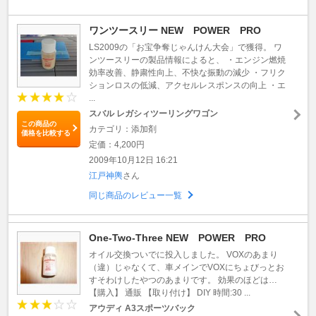
ワンツースリー NEW POWER PRO
LS2009の「お宝争奪じゃんけん大会」で獲得。 ワ
ンツースリーの製品情報によると、 ・エンジン燃焼
効率改善、静粛性向上、不快な振動の減少 ・フリク
ションロスの低減、アクセルレスポンスの向上 ・エ
...
スバル レガシィツーリングワゴン
この商品の
カテゴリ：添加剤
価格を比較する
定価：4,200円
2009年10月12日 16:21
江戸神輿
さん
同じ商品のレビュー一覧
One-Two-Three NEW POWER PRO
オイル交換ついでに投入しました。 VOXのあまり
（違）じゃなくて、車メインでVOXにちょびっとお
すそわけしたやつのあまりです。 効果のほどは…
【購入】 通販 【取り付け】 DIY 時間:30 ...
アウディ A3スポーツバック