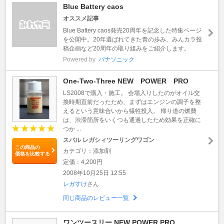
Blue Battery caos
オススメ記事
Blue Battery caos発売20周年を記念した特集ページ
を公開中。20年選ばれてきた青の歩み、みんカラ投
稿企画など20周年の取り組みをご紹介します。
Powered by
パナソニック
One-Two-Three NEW POWER PRO
LS2008で購入・施工。 会場入りしたのがオイル交
換時期直前だったため、まずはエンジンの調子を整
えるという意味合いから犠牲投入。 帰り道の燃費
は、渋滞箇所をいくつも通過したため効果を正確に
つか ...
スバル レガシィツーリングワゴン
この商品の
カテゴリ：添加剤
価格を比較する
定価：4,200円
2008年10月25日 12:55
レガすけ
さん
同じ商品のレビュー一覧
ワンツースリー NEW POWER PRO