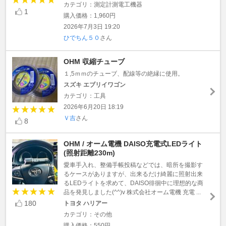
カテゴリ：測定計測電工機器
1
購入価格：1,960円
2026年7月3日 19:20
ひでちん５０
さん
OHM 収縮チューブ
１,5ｍｍのチューブ、配線等の絶縁に使用。
スズキ エブリイワゴン
カテゴリ：工具
2026年6月20日 18:19
Ｖ吉
さん
8
OHM / オーム電機 DAISO充電式LEDライト
(照射距離230m)
愛車手入れ、整備手帳投稿などでは、暗所を撮影す
るケースがありますが、出来るだけ綺麗に照射出来
るLEDライトを求めて、DAISO徘徊中に理想的な商
品を発見しました(^^)v 株式会社オーム電機 充電 ...
180
トヨタ ハリアー
カテゴリ：その他
購入価格：550円