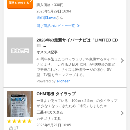
価格を比較する
購入価格：330円
2026年5月29日 16:04
道の駅Lover
さん
同じ商品のレビュー一覧
2026年の最新サイバーナビは「LIMITED ED
ITI ...
オススメ記事
40周年を迎えたカロッツェリアを象徴するサイバー
ナビより、「LIMITED EDITION」が4000台の限定
で発売された。サイズは9V型ラージのほか、8V
型、7V型もラインアップする。
Powered by
Pioneer
OHM電機 タイラップ
一番よく使っている「100㎜ｘ2.5㎜」のタイラップ
が 少なくなってきたため「補充」しました🪢
三菱 eKカスタム
カテゴリ：工具
2026年5月21日 10:05
17