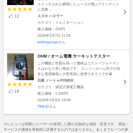
スイッチ入れた瞬間にヒューズが飛ぶアクシデント
に見舞 ...
12
スズキ ハスラー
カテゴリ：イルミネーション
購入価格：250円
2026年3月7日 21:04
keikeigarage
さん
OHM / オーム電機 サーキットテスター
この機能と性能を持って価格はコストパフォーマン
スはかなり良い商品です。 エンジンルーム内での安
全な電源確保に大変有効に使用できそうです😁
日産 ノート e-POWER
カテゴリ：測定計測電工機器
18
購入価格：1,300円
2026年3月4日 19:49
TMK32
さん
※レビューは実際にユーザーが使用した際の主観的な感想・意見です。 商品・
サービスの価値を客観的に評価するものではありません。あくまでも一つの参