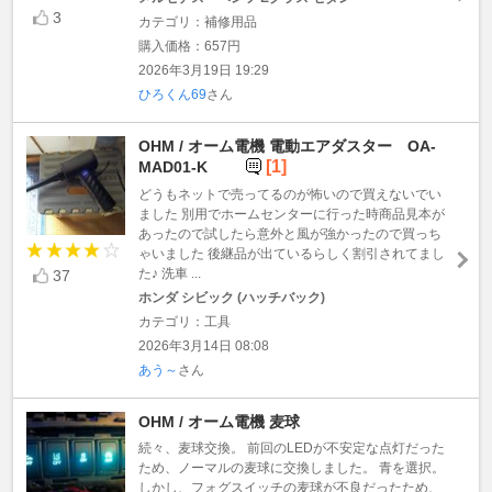
3
カテゴリ：補修用品
購入価格：657円
2026年3月19日 19:29
ひろくん69
さん
OHM / オーム電機 電動エアダスター OA-
[1]
MAD01-K
どうもネットで売ってるのが怖いので買えないでい
ました 別用でホームセンターに行った時商品見本が
あったので試したら意外と風が強かったので買っち
ゃいました 後継品が出ているらしく割引されてまし
た♪ 洗車 ...
37
ホンダ シビック (ハッチバック)
カテゴリ：工具
2026年3月14日 08:08
あう～
さん
OHM / オーム電機 麦球
続々、麦球交換。 前回のLEDが不安定な点灯だった
ため、ノーマルの麦球に交換しました。 青を選択。
しかし、フォグスイッチの麦球が不良だったため、