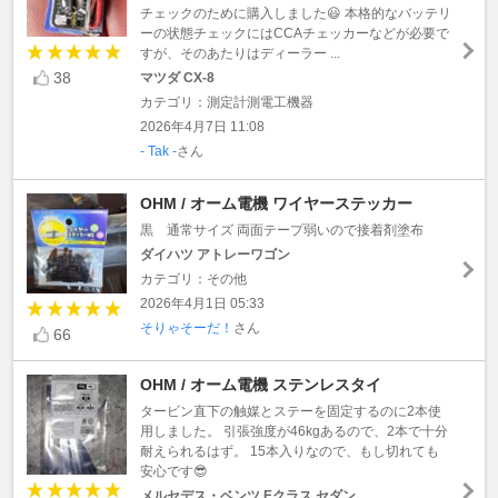
チェックのために購入しました😃 本格的なバッテリ
ーの状態チェックにはCCAチェッカーなどが必要で
すが、そのあたりはディーラー ...
38
マツダ CX-8
カテゴリ：測定計測電工機器
2026年4月7日 11:08
- Tak -
さん
OHM / オーム電機 ワイヤーステッカー
黒 通常サイズ 両面テープ弱いので接着剤塗布
ダイハツ アトレーワゴン
カテゴリ：その他
2026年4月1日 05:33
そりゃそーだ！
さん
66
OHM / オーム電機 ステンレスタイ
タービン直下の触媒とステーを固定するのに2本使
用しました。 引張強度が46kgあるので、2本で十分
耐えられるはず。 15本入りなので、もし切れても
安心です😎
メルセデス・ベンツ Eクラス セダン