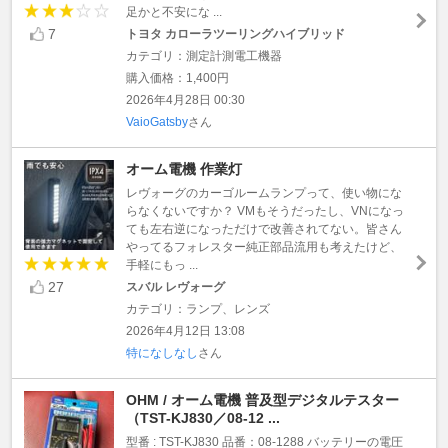
足かと不安にな ...
7
トヨタ カローラツーリングハイブリッド
カテゴリ：測定計測電工機器
購入価格：1,400円
2026年4月28日 00:30
VaioGatsby
さん
オーム電機 作業灯
レヴォーグのカーゴルームランプって、使い物にな
らなくないですか？ VMもそうだったし、VNになっ
ても左右逆になっただけで改善されてない。皆さん
やってるフォレスター純正部品流用も考えたけど、
手軽にもっ ...
27
スバル レヴォーグ
カテゴリ：ランプ、レンズ
2026年4月12日 13:08
特になしなし
さん
OHM / オーム電機 普及型デジタルテスター
（TST-KJ830／08-12 ...
型番 : TST-KJ830 品番：08-1288 バッテリーの電圧