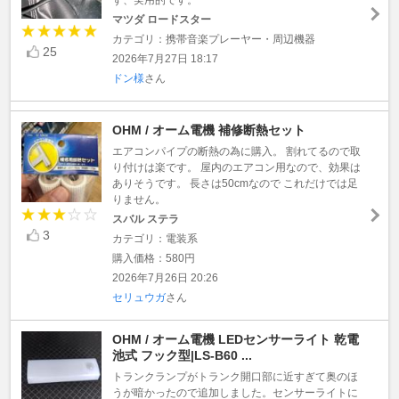
マツダ ロードスター
カテゴリ：携帯音楽プレーヤー・周辺機器
25
2026年7月27日 18:17
ドン様
さん
OHM / オーム電機 補修断熱セット
エアコンパイプの断熱の為に購入。 割れてるので取
り付けは楽です。 屋内のエアコン用なので、効果は
ありそうです。 長さは50cmなので これだけでは足
りません。
スバル ステラ
3
カテゴリ：電装系
購入価格：580円
2026年7月26日 20:26
セリュウガ
さん
OHM / オーム電機 LEDセンサーライト 乾電
池式 フック型|LS-B60 ...
トランクランプがトランク開口部に近すぎて奥のほ
うが暗かったので追加しました。センサーライトに