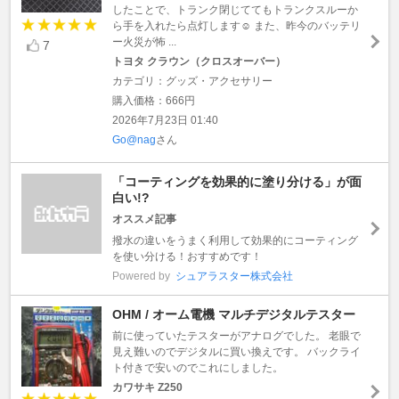
したことで、トランク閉じててもトランクスルーか
ら手を入れたら点灯します☺️ また、昨今のバッテリ
ー火災が怖 ...
7
トヨタ クラウン（クロスオーバー）
カテゴリ：グッズ・アクセサリー
購入価格：666円
2026年7月23日 01:40
Go@nag
さん
「コーティングを効果的に塗り分ける」が面
白い!?
オススメ記事
撥水の違いをうまく利用して効果的にコーティング
を使い分ける！おすすめです！
Powered by
シュアラスター株式会社
OHM / オーム電機 マルチデジタルテスター
前に使っていたテスターがアナログでした。 老眼で
見え難いのでデジタルに買い換えです。 バックライ
ト付きで安いのでこれにしました。
カワサキ Z250