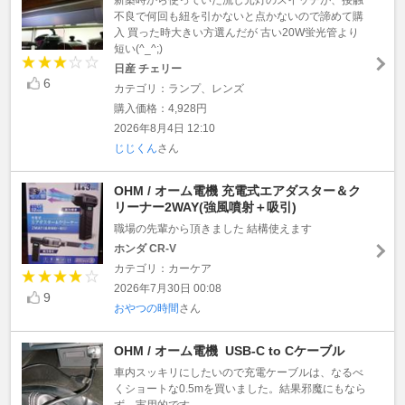
不良で何回も紐を引かないと点かないので諦めて購
入 買った時大きい方選んだが 古い20W蛍光管より
短い(^_^;)
日産 チェリー
6
カテゴリ：ランプ、レンズ
購入価格：4,928円
2026年8月4日 12:10
じじくん
さん
OHM / オーム電機 充電式エアダスター＆ク
リーナー2WAY(強風噴射＋吸引)
職場の先輩から頂きました 結構使えます
ホンダ CR-V
カテゴリ：カーケア
2026年7月30日 00:08
9
おやつの時間
さん
OHM / オーム電機 USB-C to Cケーブル
車内スッキリにしたいので充電ケーブルは、なるべ
くショートな0.5mを買いました。結果邪魔にもなら
ず、実用的です。