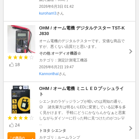
2026年6月3日 01:42
kuroharri3
さん
OHM / オーム電機 デジタルテスター TST-K
J830
オーム電機のデジタルテスターです。安価な商品で
すが、悪くない品質だと思います。
その他 オーディオ機器☆
カテゴリ：測定計測電工機器
18
2026年6月2日 19:47
Kannonthal
さん
OHM / オーム電機 ミニＬＥＤプッシュライ
ト
シエンタのラゲッジランプが暗いのは周知の通り。
😥 諸先輩方は明るいLEDに変更している記事を多
く見かけます。 手軽にどうにかならんかなぁと思案
しながらダイソーに行った時に見つけたのがコレ💡
...
24
トヨタ シエンタ
カテゴリ：ルームランプ
この商品の