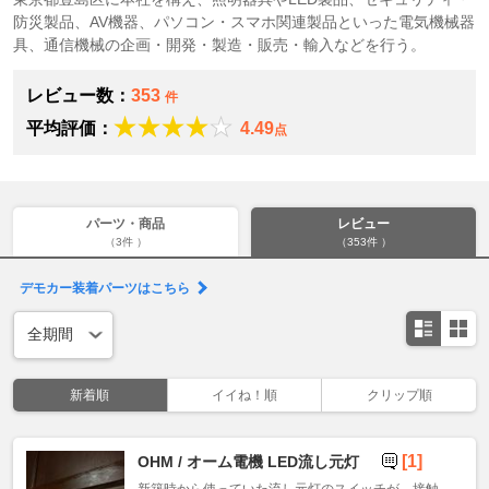
防災製品、AV機器、パソコン・スマホ関連製品といった電気機械器
具、通信機械の企画・開発・製造・販売・輸入などを行う。
レビュー数：
353
件
平均評価：
4.49
点
パーツ・商品
レビュー
（3件 ）
（353件 ）
デモカー装着パーツはこちら
新着順
イイね！順
クリップ順
[1]
OHM / オーム電機 LED流し元灯
新築時から使っていた流し元灯のスイッチが、接触