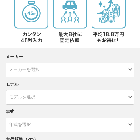
メーカー
モデル
年式
走行距離（km）