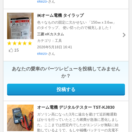
ekezo-
さん
㈱オーム電機 タイラップ
色々なものの固定に欠かせない 「150㎜ｘ3.6㎜」
のタイラップ、 使い切ったので補充しました！
三菱 eKカスタム
カテゴリ：工具
2026年5月18日 16:41
15
ekezo-
さん
あなたの愛車のパーツレビューを投稿してみません
か？
投稿する
オーム電機 デジタルテスター TST-KJ830
ガソリン高になった3月に遠出を避けて近距離通勤
ばかりを行っていたところ燃費が急激に悪化しまし
た。ここまでは想定内でしたがエンジンが無駄に始
動しているようで、もしや補機バッテリーの充電不