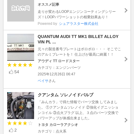
オススメ記事
走りが変わるLOOPエンジンコーティングシリー
ズ！LOOPパワーショットの相乗効果あり！
Powered by
シュアラスター株式会社
QUANTUM AUDI TT MK1 BILLET ALLOY
VIN PL ...
元々の製造番号プレートはボロボロ・・・ そこでこ
のアルミプレートを！ 仕上げが最高に綺麗！！
アウディ TT ロードスター
カテゴリ：エンジンパーツ
54
2025年12月26日 06:47
ベイサ
さん
クアンタム ソレノイドバルブ
「みんカラ」で得た情報でパーツ交換 してみまし
た。 ①クアンタムソレノイド ②強化イグニッショ
ンコイル ③点火プラグ 以上、３点のパーツ交換で
パワーアップが体感出来ました。
トヨタ カローラアクシオ
2
カテゴリ：点火系