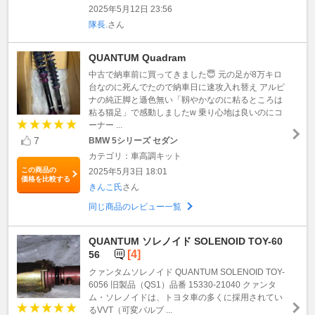
2025年5月12日 23:56
隊長.
さん
QUANTUM Quadram
中古で納車前に買ってきました😇 元の足が8万キロ
台なのに死んでたので納車日に速攻入れ替え アルピ
ナの純正脚と遜色無い「靱やかなのに粘るところは
粘る猫足」で感動しましたw 乗り心地は良いのにコ
ーナー ...
7
BMW 5シリーズ セダン
カテゴリ：車高調キット
この商品の
2025年5月3日 18:01
価格を比較する
きんこ氏
さん
同じ商品のレビュー一覧
QUANTUM ソレノイド SOLENOID TOY-60
[4]
56
クァンタムソレノイド QUANTUM SOLENOID TOY-
6056 旧製品（QS1）品番 15330-21040 クァンタ
ム・ソレノイドは、トヨタ車の多くに採用されてい
るVVT（可変バルブ ...