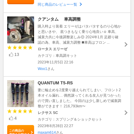
同じ商品のレビュー一覧
クアンタム 車高調整
購入時より装着 エリーゼはバタバタするのり心地か
と思いきや、 底つきもなく乗り心地良い☺️ 車高、
減衰力共に今後調整楽しみ😊 2024年1月 足廻り確
認の為、車高、減衰力調整 ◼️車高はフロン ...
ロータス エリーゼ
13
カテゴリ：車高調キット
2023年11月5日 22:16
Woo1
さん
QUANTUM T5-RS
妻に輪止めを2度乗り越えられてしまい、フロント2
本オイル漏れ… 偶然譲ってくれる友人が見つかった
ので買い直しました。 今回のは少し新しめで減衰調
整ができます！ 216,793km〜
レクサス SC
4
カテゴリ：スプリング＆ショックセット
2023年8月28日 22:27
この商品の
maxam614
さん