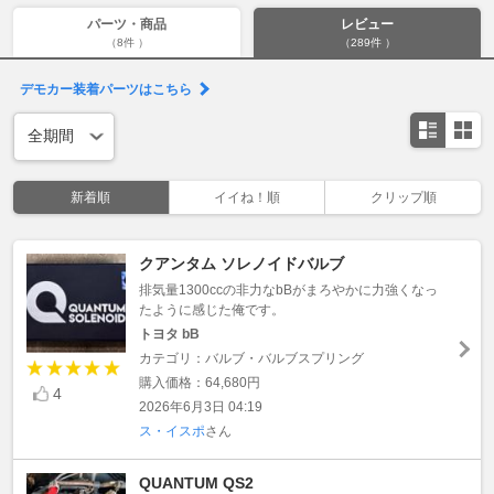
パーツ・商品
レビュー
（8件 ）
（289件 ）
デモカー装着パーツはこちら
新着順
イイね！順
クリップ順
クアンタム ソレノイドバルブ
排気量1300ccの非力なbBがまろやかに力強くなっ
たように感じた俺です。
トヨタ bB
カテゴリ：バルブ・バルブスプリング
購入価格：64,680円
4
2026年6月3日 04:19
ス・イスポ
さん
QUANTUM QS2