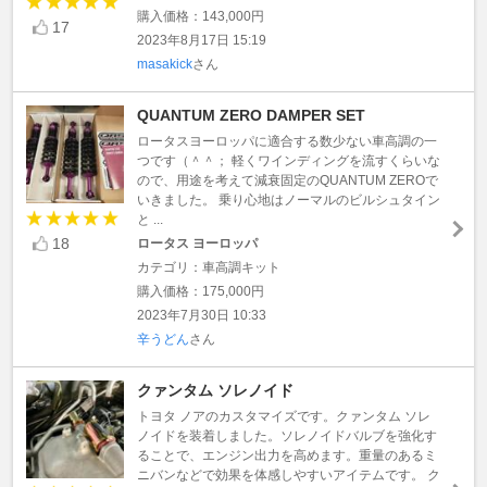
購入価格：143,000円
17
2023年8月17日 15:19
masakick
さん
QUANTUM ZERO DAMPER SET
ロータスヨーロッパに適合する数少ない車高調の一
つです（＾＾； 軽くワインディングを流すくらいな
ので、用途を考えて減衰固定のQUANTUM ZEROで
いきました。 乗り心地はノーマルのビルシュタイン
と ...
18
ロータス ヨーロッパ
カテゴリ：車高調キット
購入価格：175,000円
2023年7月30日 10:33
辛うどん
さん
クァンタム ソレノイド
トヨタ ノアのカスタマイズです。クァンタム ソレ
ノイドを装着しました。ソレノイドバルブを強化す
ることで、エンジン出力を高めます。重量のあるミ
ニバンなどで効果を体感しやすいアイテムです。 ク