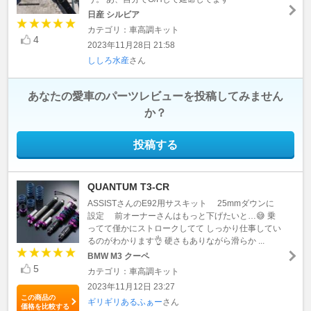
日産 シルビア
カテゴリ：車高調キット
4
2023年11月28日 21:58
ししろ水産
さん
あなたの愛車のパーツレビューを投稿してみません
か？
投稿する
QUANTUM T3-CR
ASSISTさんのE92用サスキット 25mmダウンに
設定 前オーナーさんはもっと下げたいと…😅 乗
ってて僅かにストロークしてて しっかり仕事してい
るのがわかります👌 硬さもありながら滑らか ...
BMW M3 クーペ
5
カテゴリ：車高調キット
2023年11月12日 23:27
この商品の
ギリギリあるふぁー
さん
価格を比較する