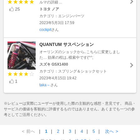
ルマの詳細 ...
25
トヨタ ノア
カテゴリ：エンジンパーツ
2023年5月3日 17:59
cockpit
さん
QUANTUM サスペンション
オーリンズのショックから､こちらに変更しまし
た… 効果の程は､模索中です(^^;
スズキ GSX1400
カテゴリ：スプリング＆ショックセット
2023年4月15日 19:42
1
taka～
さん
※レビューは実際にユーザーが使用した際の主観的な感想・意見です。 商品・
サービスの価値を客観的に評価するものではありません。あくまでも一つの参
考としてご活用ください。
<
前へ
｜
1
｜
2
｜
3
｜
4
｜
5
｜
次へ
>