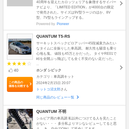
40周年を迎えたカロッツェリアを象徴するサイバー
ナビより、「LIMITED EDITION」が4000台の限定
で発売された。サイズは9V型ラージのほか、8V
型、7V型もラインアップする。
Powered by
Pioneer
QUANTUM T5-RS
サーキットスペックピロアッパー45段減衰力みたい
なタイムに全振りした車高調。 耐久性も騒音も乗り
心地も鬼。 値段も45万とかだった。 タイヤRE01で
峠を全開ぶっ飛ばしても全く不安のない足だった。
...
40
ホンダ シビック
カテゴリ：車高調キット
この商品の
2024年2月15日 20:07
価格を比較する
トットコ沼太郎
さん
同じ商品のレビュー一覧
QUANTUM 不明
シルビア用の車高調 私以外につけてる人を見たこと
がない・・・ 多分私よりマシなレビューしてると思
う。 あ、自分でO/Hして延命してます