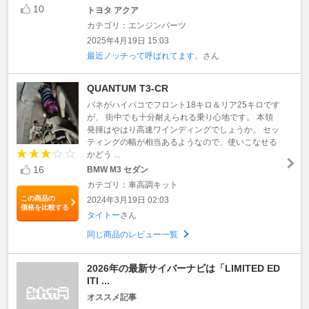
10
トヨタ アクア
カテゴリ：エンジンパーツ
2025年4月19日 15:03
最近ノッチって呼ばれてます。
さん
QUANTUM T3-CR
バネがハイパコでフロント18キロ＆リア25キロです
が、 街中でも十分耐えられる乗り心地です。 本領
発揮はやはり高速ワインディングでしょうか。 セッ
ティングの幅が相当あるようなので、使いこなせる
かどう ...
16
BMW M3 セダン
カテゴリ：車高調キット
この商品の
2024年3月19日 02:03
価格を比較する
タイトー
さん
同じ商品のレビュー一覧
2026年の最新サイバーナビは「LIMITED ED
ITI ...
オススメ記事