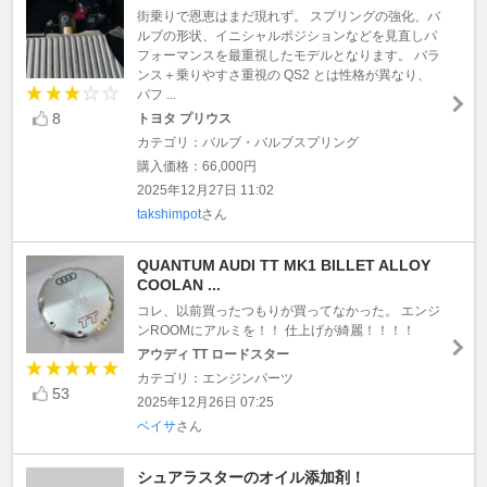
街乗りで恩恵はまだ現れず。 スプリングの強化、バ
ルブの形状、イニシャルポジションなどを見直しパ
フォーマンスを最重視したモデルとなります。 バラ
ンス＋乗りやすさ重視の QS2 とは性格が異なり、
パフ ...
8
トヨタ プリウス
カテゴリ：バルブ・バルブスプリング
購入価格：66,000円
2025年12月27日 11:02
takshimpot
さん
QUANTUM AUDI TT MK1 BILLET ALLOY
COOLAN ...
コレ、以前買ったつもりが買ってなかった。 エンジ
ンROOMにアルミを！！ 仕上げが綺麗！！！！
アウディ TT ロードスター
カテゴリ：エンジンパーツ
53
2025年12月26日 07:25
ベイサ
さん
シュアラスターのオイル添加剤！