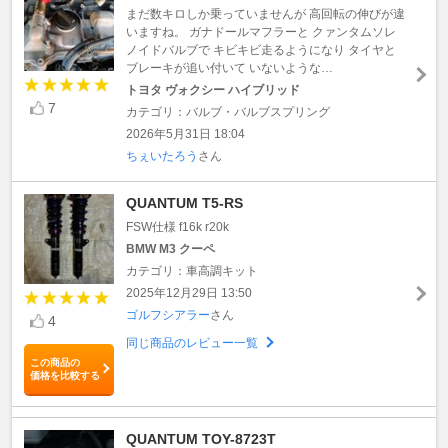
まだ数キロしか乗っていませんが 高回転の伸びが違
いますね。 ガナドールマフラーと クァンタムソレ
ノイドバルブで キビキビ走るようになり タイヤと
ブレーキが追い付いて いないような…
トヨタ ヴォクシー ハイブリッド
7
カテゴリ：バルブ・バルブスプリング
2026年5月31日 18:04
ちぇいたろう
さん
QUANTUM T5-RS
FSW仕様 f16k r20k
BMW M3 クーペ
カテゴリ：車高調キット
2025年12月29日 13:50
ゴルフシアラー
さん
4
同じ商品のレビュー一覧
この商品の
価格を比較する
QUANTUM TOY-8723T