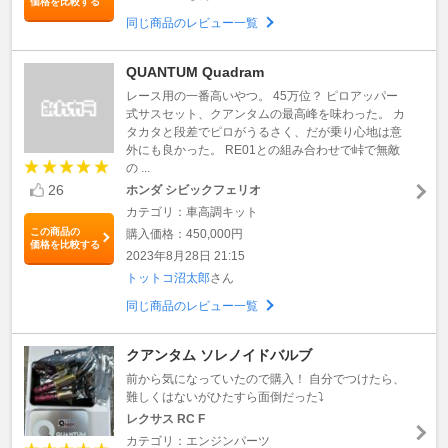
価格を比較する
同じ商品のレビュー一覧
QUANTUM Quadram
レース用の一番高いやつ。 45万位？ ピロアッパー
式サスセット、クアンタムの最高峰を味わった。 カ
タカタと段差でピロがうるさく、だが乗り心地は意
外にも良かった。 RE01との組み合わせで峠で無敵
の ...
26
ホンダ シビックフェリオ
カテゴリ：車高調キット
この商品の
購入価格：450,000円
価格を比較する
2023年8月28日 21:15
トットコ沼太郎
さん
同じ商品のレビュー一覧
クアンタム ソレノイドバルブ
前から気になっていたので購入！ 自分でつけたら、
難しくはないがひたすら面倒だった⤵︎
レクサス RC F
カテゴリ：エンジンパーツ