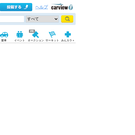
ヘルプ
愛車
イベント
オークション
サーキット
みんカラ＋