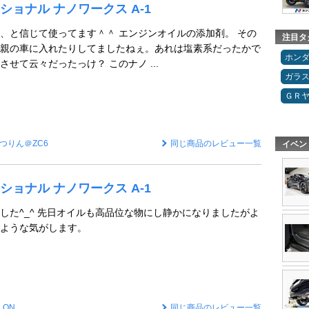
ョナル ナノワークス A-1
、と信じて使ってます＾＾ エンジンオイルの添加剤。 その
注目タ
親の車に入れたりしてましたねぇ。あれは塩素系だったかで
ホン
せて云々だったっけ？ このナノ ...
ガラ
ＧＲ
つりん＠ZC6
同じ商品のレビュー一覧
イベン
ョナル ナノワークス A-1
した^_^ 先日オイルも高品位な物にし静かになりましたがよ
ような気がします。
LON
同じ商品のレビュー一覧