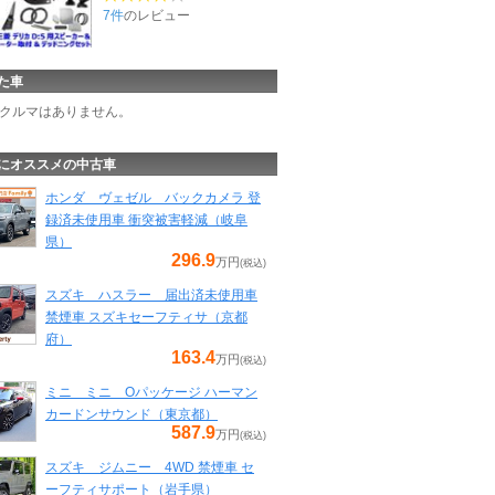
7件
のレビュー
た車
クルマはありません。
にオススメの中古車
ホンダ ヴェゼル バックカメラ 登
録済未使用車 衝突被害軽減（岐阜
県）
296.9
万円
(税込)
スズキ ハスラー 届出済未使用車
禁煙車 スズキセーフティサ（京都
府）
163.4
万円
(税込)
ミニ ミニ Oパッケージ ハーマン
カードンサウンド（東京都）
587.9
万円
(税込)
スズキ ジムニー 4WD 禁煙車 セ
ーフティサポート（岩手県）