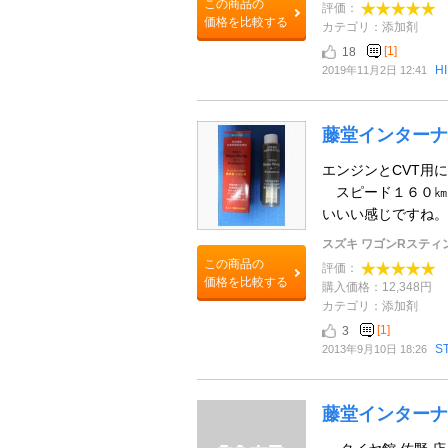
この商品の
評価：
価格を比較する
カテゴリ：添加剤
[1]
18
H
2019年11月2日 12:41
藤堂インターナ
エンジンとCVT用に
スピード１６０㎞ま
いいい感じですね。 
スズキ ワゴンRスティ
この商品の
評価：
価格を比較する
購入価格：12,348円
カテゴリ：添加剤
[1]
3
S
2013年9月10日 18:26
藤堂インターナ