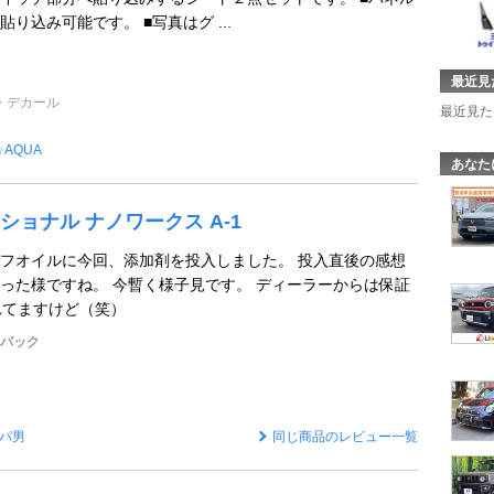
り込み可能です。 ■写真はグ ...
最近見
・デカール
最近見た
☆AQUA
あなた
ョナル ナノワークス A-1
フオイルに今回、添加剤を投入しました。 投入直後の感想
った様ですね。 今暫く様子見です。 ディーラーからは保証
れてますけど（笑）
トバック
パ男
同じ商品のレビュー一覧