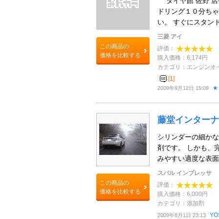
タイヤ館 佐野 店
ドリング１０分ちゃ
い。 すぐにスタンド
三菱 アイ
この商品の
評価：
価格を比較する
購入価格：6,174円
カテゴリ：エンジンオ
[1]
★
2009年9月12日 15:09
藤堂インターナ
シリンダーの細かな
剤です。 しかも、
みやすい適度な表面を
スバル インプレッサ
この商品の
評価：
価格を比較する
購入価格：6,000円
カテゴリ：添加剤
YO
2009年8月1日 23:13