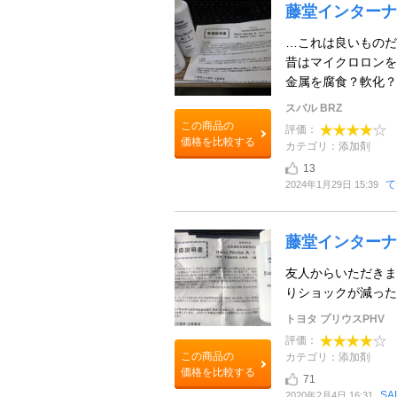
藤堂インターナシ
…これは良いものだ
昔はマイクロロンを
金属を腐食？軟化？さ
スバル BRZ
この商品の
評価：
価格を比較する
カテゴリ：添加剤
13
て
2024年1月29日 15:39
藤堂インターナシ
友人からいただきま
りショックが減った
トヨタ プリウスPHV
評価：
この商品の
カテゴリ：添加剤
価格を比較する
71
SA
2020年2月4日 16:31