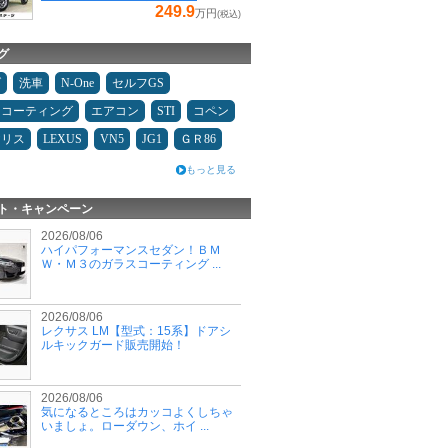
249.9
万円
(税込)
グ
ダ
洗車
N-One
セルフGS
スコーティング
エアコン
STI
コペン
ヤリス
LEXUS
VN5
JG1
ＧＲ86
もっと見る
ト・キャンペーン
2026/08/06
ハイパフォーマンスセダン！ＢＭ
Ｗ・Ｍ３のガラスコーティング ...
2026/08/06
レクサス LM【型式：15系】ドアシ
ルキックガード販売開始！
2026/08/06
気になるところはカッコよくしちゃ
いましょ。ローダウン、ホイ ...