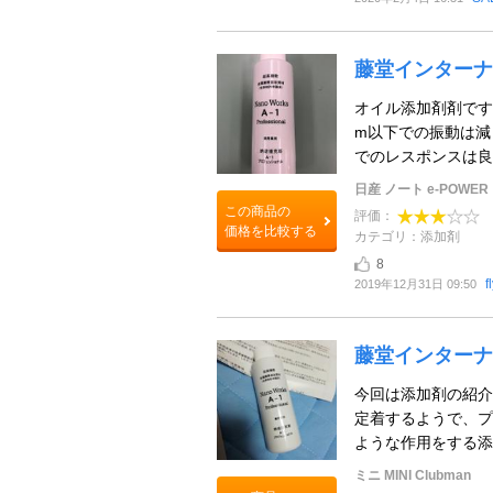
藤堂インターナシ
オイル添加剤剤です 
m以下での振動は減
でのレスポンスは良いよう
日産 ノート e-POWER
この商品の
評価：
価格を比較する
カテゴリ：添加剤
8
f
2019年12月31日 09:50
藤堂インターナシ
今回は添加剤の紹介
定着するようで、プ
ような作用をする添加
ミニ MINI Clubman