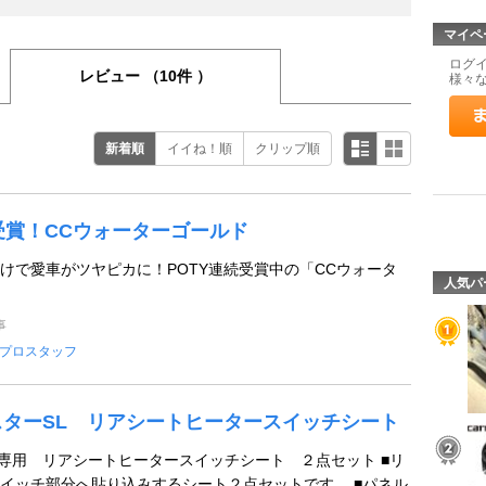
マイペ
ログ
レビュー
（10件 ）
様々
新着順
イイね！順
クリップ順
続受賞！CCウォーターゴールド
けで愛車がツヤピカに！POTY連続受賞中の「CCウォータ
人気パ
事
プロスタッフ
レスターSL リアシートヒータースイッチシート
系専用 リアシートヒータースイッチシート ２点セット ■リ
イッチ部分へ貼り込みするシート２点セットです。 ■パネル