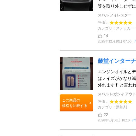
等を取り外しせずに貼
スバル フォレスター
評価：
カテゴリ：ステッカー
14
2025年12月10日 07:56
藤堂インターナシ
エンジンオイルとデ
はノイズがかなり減
外れます❢ と言わ
スバル レガシィ アウ
この商品の
評価：
価格を比較する
カテゴリ：添加剤
22
パ
2026年5月30日 18:10