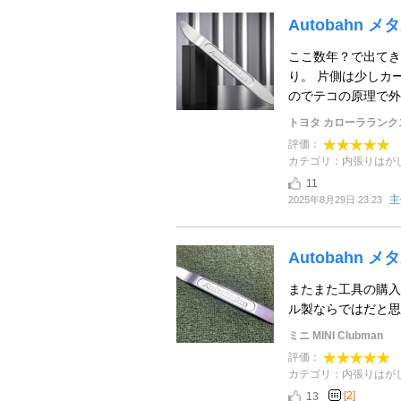
Autobahn
ここ数年？で出てき
り。 片側は少しカ
のでテコの原理で外す
トヨタ カローラランク
評価：
カテゴリ：内張りはが
11
主
2025年8月29日 23:23
Autobahn
またまた工具の購入
ル製ならではだと思
ミニ MINI Clubman
評価：
カテゴリ：内張りはが
[2]
13