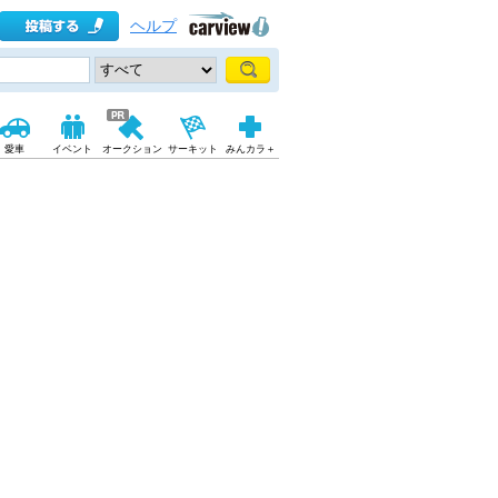
ヘルプ
愛車
イベント
オークション
サーキット
みんカラ＋