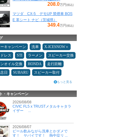
208.0
万円
(税込)
マツダ CX-5 デモUP 禁煙車 BOS
E 革シート ナビ（茨城県）
349.4
万円
(税込)
グ
ターキャンペーン
洗車
X-ICESNOW＋
ッドレス
STI
ラーメン
スピーカー交換
ジンオイル交換
HONDA
走行距離
記念日
SUBARU
スピーカー取付
もっと見る
ト・キャンペーン
2026/08/08
CIVIC FL5 x TRUSTメタルキャタラ
イザー ...
2026/08/07
ビール飲みながら洗車とかダメで
す！ ヤバイです！ 熱中症リ ...