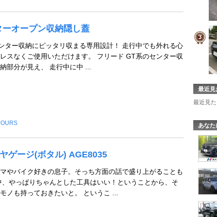
ターオープン収納隠し蓋
センター収納にピッタリ収まる専用設計！ 走行中でも外れる心
レスなくご使用いただけます。 フリード GT系のセンター収
部分が見え、 走行中に中 ...
最近見
最近見た
YOURS
あなた
イヤゲージ(ボタル) AGE8035
マやバイク好きの息子。そっち方面の話で盛り上がることも
中、やっぱりちゃんとした工具はいい！ということから、そ
ノも持っておきたいと。 というこ ...