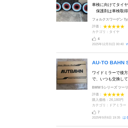
車検に向けてタイヤ
保護剤は車検取得
フォルクスワーゲン Typ
評価：
カテゴリ：タイヤ
4
v
2025年12月31日 00:40
AU-TO BAH
ワイドミラーで後方
で、いつも交換して
BMW 5シリーズ ツー
評価：
購入価格：26,180円
カテゴリ：ドアミラー
7
は
2025年9月6日 19:35