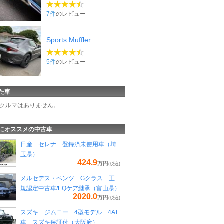
7件
のレビュー
Sports Muffler
5件
のレビュー
た車
クルマはありません。
にオススメの中古車
日産 セレナ 登録済未使用車（埼
玉県）
424.9
万円
(税込)
メルセデス・ベンツ Gクラス 正
規認定中古車/EQケア継承（富山県）
2020.0
万円
(税込)
スズキ ジムニー 4型モデル 4AT
車 スズキ保証付（大阪府）