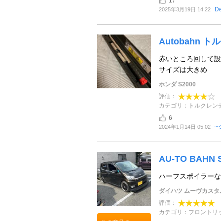
17
De
2025年3月19日 14:22
Autobahn 
赤いところ回して設
サイズは大きめ
ホンダ S2000
評価：
カテゴリ：トルクレン
6
~
2024年1月14日 05:02
AU-TO BAHN 
ハーフスポイラーな
ダイハツ ムーヴカスタ
評価：
カテゴリ：フロントリ