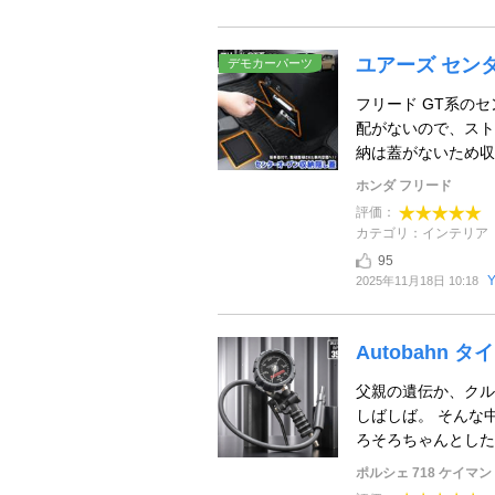
ユアーズ セン
デモカーパーツ
フリード GT系の
配がないので、スト
納は蓋がないため収納
ホンダ フリード
評価：
カテゴリ：インテリア
95
2025年11月18日 10:18
Autobahn タ
父親の遺伝か、クル
しばしば。 そんな
ろそろちゃんとしたモ
ポルシェ 718 ケイマン