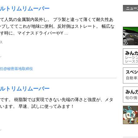
 メタルトリムリムーバー
ニュー
て人気の金属製内装外し。 プラ製と違って薄くて耐久性あ
ーブしててこれが地味に便利。反対側はストレート。 幅広な
時に、マイナスドライバーやY ...
ス
し
任@秘密基地取締役
 メタルトリムリムーバー
です。 樹脂製では実現できない先端の薄さと強度が、メタ
います。 早速、試しに使ってみます！
し