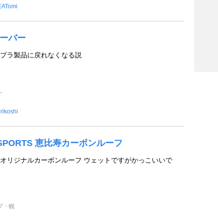
EATomi
リムーバー
プラ製品に戻れなくなる説
し
rikoshi
N SPORTS 恵比寿カーボンルーフ
オリジナルカーボンルーフ ウェットですがかっこいいで
プ・幌