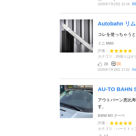
B
2025年7月23日 22:16
Autobahn 
コレを使っちゃうと
ミニ MINI
評価：
カテゴリ：内張りはが
[3]
28
ho
2025年7月18日 17:02
AU-TO BAH
アウトバーン恵比寿
す。
BMW M3 クーペ
評価：
カテゴリ：ハードトッ