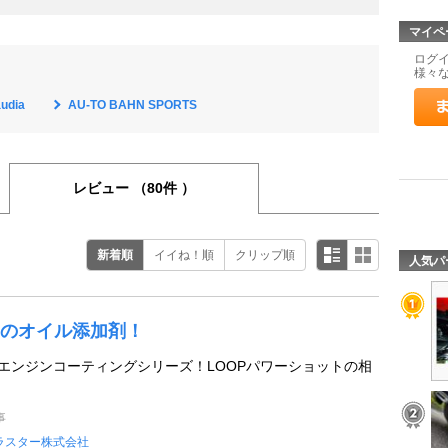
マイペ
ログ
様々
audia
AU-TO BAHN SPORTS
レビュー
（80件 ）
新着順
イイね！順
クリップ順
人気パ
のオイル添加剤！
Pエンジンコーティングシリーズ！LOOPパワーショットの相
事
ラスター株式会社