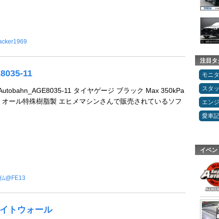
acker1969
注目タ
8035-11
モニ
スタ
 Autobahn_AGE8035-11 タイヤゲージ ブラック Max 350kPa
 オール特殊樹脂製 エヒメマシンさんで販売されているソフ
エン
愛車
イベン
仏@FE13
ホワイトウォール