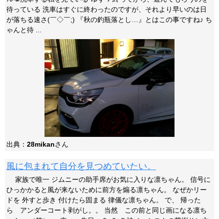
待っている 洗車はすぐに終わったのですが、それより早いのは日
が落ちる速さ(￣◇￣;) 『秋の釣瓶落とし…』とはこの事ですね♪ ち
ゃんと待 ...
出典：
28mikan
さん
風に包まれて自分を見つめていたい。
家族で唯一 ジムニーの助手席がお気に入りな凛ちゃん。 信号に
ひっかかると風が来ないために前方を煽る凛ちゃん。 なぜかリー
ドを 外すと歩き 付けたら固まる 律儀な凛ちゃん。 で、 帰った
ら アンダーコート剥がし。。 当然 この前と同じ画になる凛ち