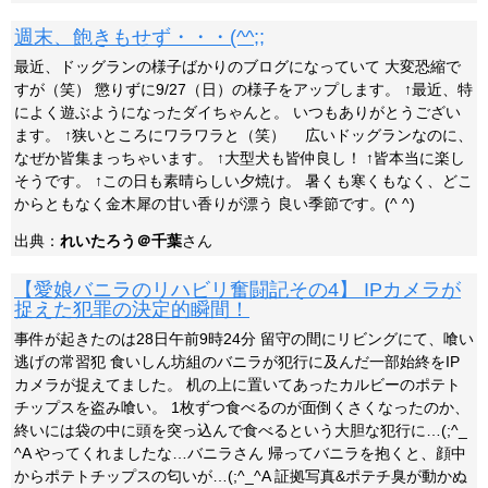
週末、飽きもせず・・・(^^;;
最近、ドッグランの様子ばかりのブログになっていて 大変恐縮で
すが（笑） 懲りずに9/27（日）の様子をアップします。 ↑最近、特
によく遊ぶようになったダイちゃんと。 いつもありがとうござい
ます。 ↑狭いところにワラワラと（笑） 広いドッグランなのに、
なぜか皆集まっちゃいます。 ↑大型犬も皆仲良し！ ↑皆本当に楽し
そうです。 ↑この日も素晴らしい夕焼け。 暑くも寒くもなく、どこ
からともなく金木犀の甘い香りが漂う 良い季節です。(^ ^)
出典：
れいたろう＠千葉
さん
【愛娘バニラのリハビリ奮闘記その4】 IPカメラが
捉えた犯罪の決定的瞬間！
事件が起きたのは28日午前9時24分 留守の間にリビングにて、喰い
逃げの常習犯 食いしん坊組のバニラが犯行に及んだ一部始終をIP
カメラが捉えてました。 机の上に置いてあったカルビーのポテト
チップスを盗み喰い。 1枚ずつ食べるのが面倒くさくなったのか、
終いには袋の中に頭を突っ込んで食べるという大胆な犯行に…(;^_
^A やってくれましたな…バニラさん 帰ってバニラを抱くと、顔中
からポテトチップスの匂いが…(;^_^A 証拠写真&ポテチ臭が動かぬ