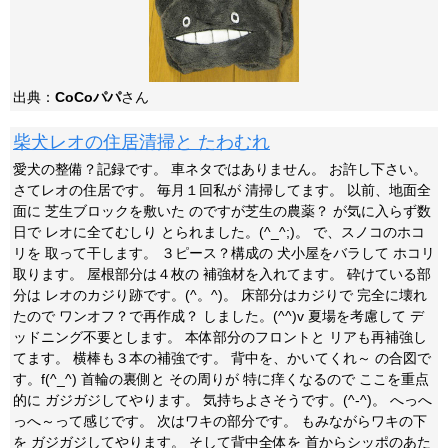
出典：
CoCoパパ
さん
柴犬レオの住居清掃と たわむれ
愛犬の整備？記録です。 車ネタではありません。 お許し下さい。
さてレオの住居です。 毎月１回私が 清掃してます。 以前、地面全
面に 芝生ブロックを敷いた のですが芝生の農薬？ が気に入らず数
日で レオに全てむしり とられました。(^_^;)。 で、スノコのホコ
リを 取って干します。 ３ピース？構成の 犬小屋をバラして ホコリ
取ります。 屋根部分は４枚の 補強材を入れてます。 砕けている部
分は レオのカジり跡です。(^。^)。 床部分はカジりで 完全に壊れ
たので ワンオフ？で再作成？ しました。(^^)v 夏場を考慮して デ
ッドニング不要とします。 本体部分のフロントと リアも再補強し
てます。 横棒も３本の補強です。 背中を、かいてくれ～ の合図で
す。f(^_^) 首輪の裏側と その周りが 特に痒くなるので ここを重点
的に ガジガジしてやります。 気持ちよさそうです。(^-^)。 へっへ
っへ～って感じです。 次はワキの部分です。 もみながらワキの下
を ガジガジしてやります。 そして背中全体を 首からシッポのあた