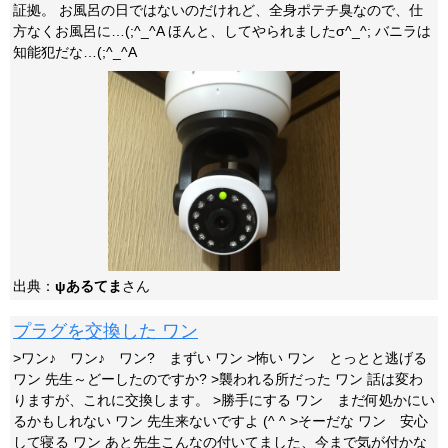
証拠。 お風呂の日ではないのだけれど、全身ポテチ臭なので、仕
方なくお風呂に…(;^_^A ほんと、してやられましたσ^_^; バニラは
知能犯だな…(;^_^A
出典：
ψあるてま
さん
プラグを交換した ワン
>ワン♪ ワン♪ ワン? まずい ワン >怖い ワン とっとと逃げる
ワン 先生～どーしたのですか? >襲われる所だった ワン 話は変わ
りますが、これに交換します。 >勝手にする ワン まだ何処かにい
るかもしれない ワン 先生来ないですよ (^ ^ >そーだな ワン 安心
して寝る ワン あと先生こんなの付いてました、今まで気が付かな