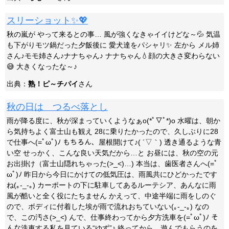
スリーショット✨💖
秋の嵐が やって来るとの事… 風が強くなきゃイイけどな～💦 気温
も下がりモツ鍋だった夕飯後に 愛犬達をパシャリ✨ 左から メル姉
さん♪モモ姉さん♪ナナちゃん♪ ナナちゃん💧顔の大きさ変わらない
😅 大きくなったな～♪
出典：
熟！ピ～チパイ
さん
秋の日は つるべ落とし
雨が降る度に、秋が深まっていくようなぁo(*ﾟ▽ﾟ*)o 水曜は、朝か
ら気持ちよく富士山も観え 28に乗りたかったので、久しぶりに28
で仕事へ(=ﾟωﾟ)ﾉ もちろん、屋根開けて♪( ´▽｀) 透き通るような青
い空 せっかく、こんな良い天気だから…と お昼には、秋の空の元
お出掛け（富士山隠れちゃった(>_<)…) 本当は、歯医者さんへ(=ﾟ
ωﾟ)ﾉ 昨日から今日にかけての低気圧は、雨風共にひどかったです
ね(｡-_-｡) カーポートの下に駐車してあるルーテシア、あんなに雨
風が酷いと全く役にたちません かえって、中途半端に雨をしのぐ
ので、ボディに付着した埃が雨で流れおちていない(｡-_-｡) なの
で、この汚さ(>_<) んで、仕事終わってから夕方洗車を(=ﾟωﾟ)ﾉ そ
んな洗車する私を見ている“ゆず”♪ 終ってから、遊んでもらうのを