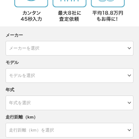
メーカー
モデル
年式
走行距離（km）