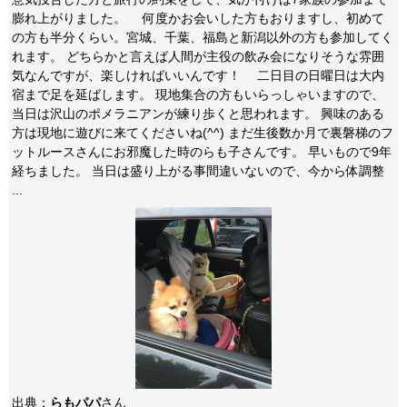
膨れ上がりました。 何度かお会いした方もおりますし、初めて
の方も半分くらい。宮城、千葉、福島と新潟以外の方も参加してく
れます。 どちらかと言えば人間が主役の飲み会になりそうな雰囲
気なんですが、楽しければいいんです！ 二日目の日曜日は大内
宿まで足を延ばします。 現地集合の方もいらっしゃいますので、
当日は沢山のポメラニアンが練り歩くと思われます。 興味のある
方は現地に遊びに来てくださいね(^^) まだ生後数か月で裏磐梯のフ
ットルースさんにお邪魔した時のらも子さんです。 早いもので9年
経ちました。 当日は盛り上がる事間違いないので、今から体調整
...
出典：
らもパパ
さん