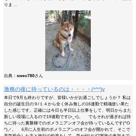
りま ...
出典：
swec780
さん
激務の後に待っているのは・・・・(*^^)v
本日で9月も終わりですが、皆様いかがお過ごしでしょうか？ 私は
自分の誕生日の９/１４から全く休み無しの16連勤で精魂使い果た
した感じです。正確には今日も半日以上仕事をして、明日からまた
新しい現場に入るので19連勤です(>_<)。 でもそれが過ぎれば待
ちに待った裏磐梯でのポメラニアンオフ会が待っているんです(^O
^)／。 6月に人生初のポメラニアンのオフ会が開かれて、そこで
意気投合した方と旅行の約束をして、気が付けば7家族の参加まで