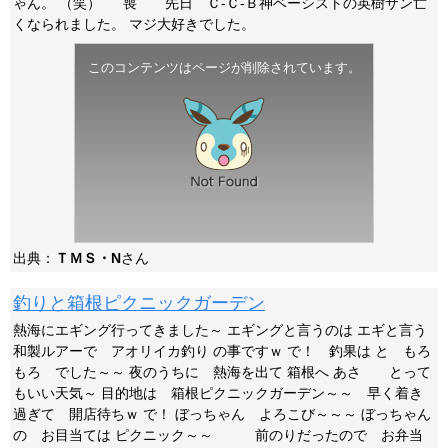
ゃん。 （笑） 喪 先日 Ｃ-Ｃ-Ｂ神ベーシストの英樹サン亡
くなられました。 マジ大好きでした。
このコンテンツはページが削除されています。
出典：
ＴＭＳ・N
さん
釣りと箱根ピクニックガーデン
熱海にエギング行ってきました～ エギングと言うのは エギと言う
和製ルアーで アオリイカ釣り の事ですｗ で！ 釣果は と もろ
もろ でした～～ 夜のうちに 熱海を出て 箱根へ あさ とって
もいい天気～ 目的地は 箱根ピクニックガーデン～～ 早く着き
過ぎて 開店待ちｗ で！ ぼっちゃん よろこび～～～ ぼっちゃん
の お目当ては ピクニック～～ 前のりだったので お弁当