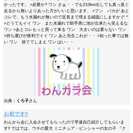
かったです。 >必要か? ワン さぁ・・でも210km出しても真っ直ぐ
走るから無いよりあった方がいいと思います。 >フン バカが あと
コレで、もう水漏れが無いので足首まで埋まる絨毯にしますか (^ ^
>どうてもイイ ワン また水漏れで助手席に池が出来たら笑えるな
ワン >あとコレもっと買って来る ワン 大きいのは要らない ワン
>持ち運びが便利でイイ ワン あと先生これが・・ >知った事では無
い ワン 捨ててしまえ ワン はい・・
出典：
くろ子
さん
お初です‼︎
わんから会に入会させてもらったので早速自己紹介してもらいま
す‼︎ ではでは、ウチの愛犬 ミニチュア・ピンシャーの女の子 『ク