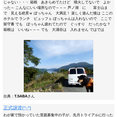
じゃない・・・ 箱根 あきらめてたけど 噴火してないで よか
った～ こんなにいい場所なので～～～ 芦ノ湖 に 富士山ま
で 見える絶景ｗ ぼっちゃん 大満足！ 楽しく遊んだ後は ここの
ホテルで ランチ ビュッフェ ぼっちゃんは入れないので ここで
留守番 でも ぼっちゃん疲れてたので ぐっすり だったかな？
箱根は いいね～～～ でも 大涌谷は 入れません ではでは
出典：
T.SABA
さん
正式譲渡(^-^)
わが家で預かっていた里親募集中の子が、先月トライアルに行った