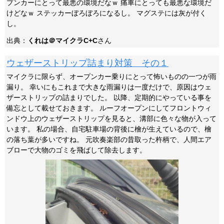
プンカーにとって最悪の環境だなｗ 痛車にとっても最悪な環境だ
けどなｗ ステッカーぼろぼろになるし。 マグステには灰が付く
し。
出典：
くれは＠マイクラC+C
さん
ウェザーストリップ詰まり対策 その１
マイクラに限らず、オープンカー乗りにとって怖いものの一つが雨
漏り。 幸いにもこれまで大きな雨漏りは一度だけで、原因はウェ
ザーストリップの詰まりでした。 以降、定期的にやっている事を
備忘として載せておきます。 ルーフオープンにしてフロントウィ
ンドウ上のウェザーストリップを見ると、溝部に色々な物が入って
います。 私の場合、自宅駐車場の背後に檜が生えているので、檜
の落ち葉が多いですね。 元吹奏楽部の昔取った杵柄で、人間エア
ブローで大物のゴミを飛ばして除去します。