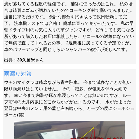
滴が落ちてくる程度の軽傷です。 補修に使ったのはこれ。 私の場
合は綺麗にゴムが切れていたのでコーキング材で塞いでみました。
適当に塗るだけです。 余計な部分を拭き取って数日乾燥して完
了。 洗車機テストでは合格！ 簡単に直って良かったです。 私の早
朝ドライブ用のお気に入りの革ジャンですが、どうしても気になる
所があって購入したお店に相談したら、リコールの対象になってい
て無償で直してくれるとの事。 2週間後に戻ってくる予定ですが、
車のパワーアップと同じくらいジャンパーの復活が楽しみです。
出典：
30久留米
さん
雨漏り対策
ウチのマイクラは残念ながら青空駐車。 今まで滅多なことが無い
限り雨漏りはしていません。 その「滅多」が強風を伴う大雨で
す。 幸い今まで内装や床が水浸しってことは無いのですが、ルー
フ前側の天井内張にどこからか水がたまるのです。 水がたまった
翌日は中央のメンテ用の蓋と左右端から、カーブの度にジョボジョ
ボーと(笑)