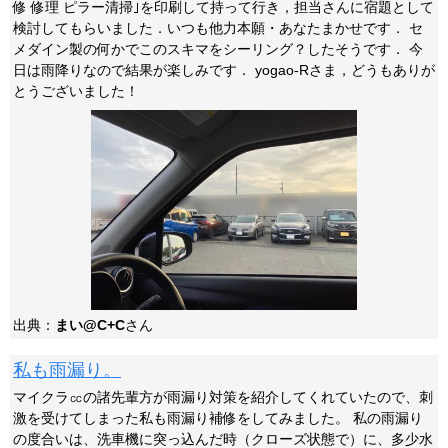
修 修理 ピラー清掃｣を印刷して持って行き，担当さんに宿題として
検討してもらいました．いつも他力本願・あなたまかせです． セ
メダイン製の何かでこのスキマをシーリング？したそうです． 今
日は雨降りなので結果が楽しみです． yogao-Rさま，どうもありが
とうございました！
出典：
まい@C+C
さん
私も雨漏り。
マイクラ㏄の諸先輩方が雨漏り対策を紹介してくれていたので、刺
激を受けてしまった私も雨漏り補修をしてみました。 私の雨漏り
の度合いは、洗車機に突っ込んだ時（クローズ状態で）に、多少水