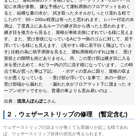
ました。 運転席側のドアを開けると、シートリフターのレバー付
近に水滴が多数。 嫌な予感がして運転席側のフロアマットをめく
ると、結構な量の水が。 拭き取ったタオルがしっとり濡れる程で
したので、50～100cc程度は有ったと思われます。 レバー付近の水
滴は、丁度真上にあるルーフの継ぎ目から滴ったと思われます。
継ぎ目を後方から見ると、屋根が車体左側にずれている様に見えま
す。 また、受け形状になっているAピラー側のゴムに対して、若干
浮いている様にも見えます。 (見やすい様に若干白く飛ばしていま
す) 比較の為に助手席側を見ると、運転席側程のずれは無く、受け
形状との隙間も殆どありません。 尚、この受け部は継ぎ目に入る
水を受け止めて、Aピラー内の穴に流す様になっています。 この時
点で私が思った事は下記。 ・ボディの歪みに因り、屋根の収ま
りが悪くなっている ・受け部が浮いている事で、水の一部が、
受け部端から漏れた ・漏れた水がフロアマット下に溜まった オ
ープンボディですから、普通の車よりも歪み易いのは ...
出典：
流浪人ぽんぽこ
さん
２．ウェザーストリップの修理 (暫定含む)
ウェザーストリップの詰まりが無くても雨漏りが起こる様であれ
ば、ウェザーストリップ自体の劣化が考えられます。