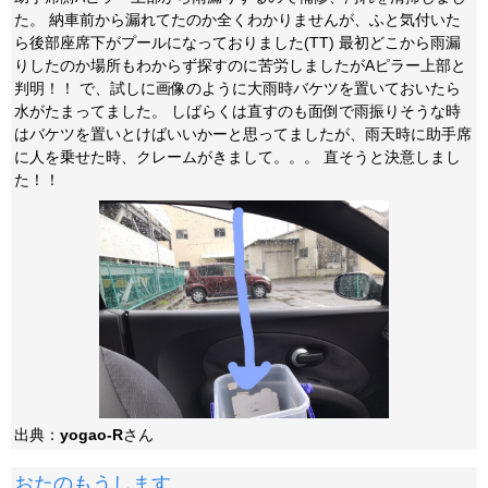
た。 納車前から漏れてたのか全くわかりませんが、ふと気付いた
ら後部座席下がプールになっておりました(TT) 最初どこから雨漏
りしたのか場所もわからず探すのに苦労しましたがAピラー上部と
判明！！ で、試しに画像のように大雨時バケツを置いておいたら
水がたまってました。 しばらくは直すのも面倒で雨振りそうな時
はバケツを置いとけばいいかーと思ってましたが、雨天時に助手席
に人を乗せた時、クレームがきまして。。。 直そうと決意しまし
た！！
出典：
yogao-R
さん
おたのもうします