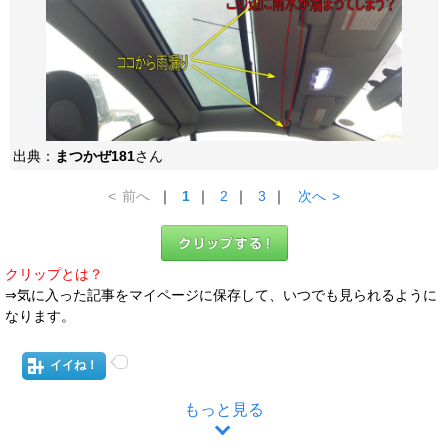
出典：
まつかぜ181
さん
<
前へ
｜
1
｜
2
｜
3
｜
次へ
>
クリップとは？
⇒気に入った記事をマイページに保存して、いつでも見られるように
なります。
イイね！
もっと見る