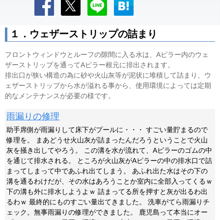
１．ウェザーストリップの詰まり
フロントウィンドウとルーフの隙間に入る水は、Aピラー内のウェ
ザーストリップを通ってAピラー根元に排出されます。
排出口が狭い構造の為に砂や火山灰等が泥状に堆積して詰まり、ウ
ェザーストリップから水が溢れる事から、使用環境によっては定期
的なメンテナンスが必要の様です。
雨漏りの修理
助手席側が雨漏りして床下がプールに・・・ すごい量貯まるので
修理を。 まあどうせ火山灰が詰まったんだろうということで火山
灰を掻き出してやろう。 この溝を水が流れて、Aピラーのゴムの中
を通じて排水される。 ところが火山灰がAピラーの中の排水口で詰
まってしまって中であふれ出てしまう。 あふれ出た水はその下の
溝を通るわけだが、その水はあろうことか室内に全部入ってくるｗ
下の溝も外に排水しようよｗ 詰まってる所を押すと灰が出るわ出
るわｗ 最終的にものすごい量出てきました。 洗車がてら雨漏りチ
ェック。無事雨漏りの修理ができました。 鹿児島って本当にオー