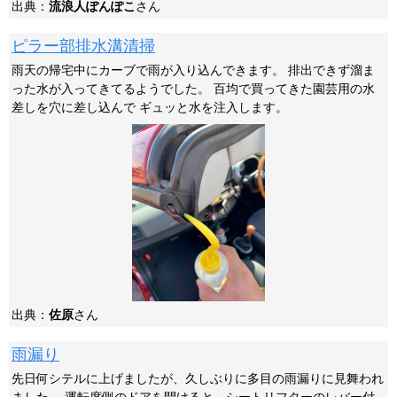
出典：
流浪人ぽんぽこ
さん
ピラー部排水溝清掃
雨天の帰宅中にカーブで雨が入り込んできます。 排出できず溜ま
った水が入ってきてるようでした。 百均で買ってきた園芸用の水
差しを穴に差し込んで ギュッと水を注入します。
出典：
佐原
さん
雨漏り
先日何シテルに上げましたが、久しぶりに多目の雨漏りに見舞われ