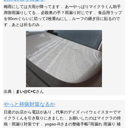
梅雨にしては大雨が降ってます． あ〜やっぱりマイクラくん助手
席側雨漏りしてる… 必殺奥の手？雨漏り封じです． 食品用ラップ
を90cmぐらいに切って2枚重ねにし，ルーフの継ぎ目に貼るので
す．あとは祈るのみ．
出典：
まい@C+C
さん
やっと持病対策なるか
日産のお店から電話があり，代車のデイズ ハイウェイスターでマ
イクラくんを引き取りにきました． お願いしたのはマイクラの持
病・雨漏り対策です． yogao-Rさまの整備手帳｢雨漏れ 雨漏り 補