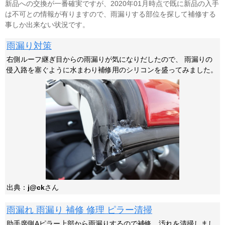
新品への交換が一番確実ですが、2020年01月時点で既に新品の入手
は不可との情報が有りますので、雨漏りする部位を探して補修する
事しか出来ない状況です。
雨漏り対策
右側ルーフ継ぎ目からの雨漏りが気になりだしたので、 雨漏りの
侵入路を塞ぐように水まわり補修用のシリコンを盛ってみました。
出典：
j@ck
さん
雨漏れ 雨漏り 補修 修理 ピラー清掃
助手席側Aピラー上部から雨漏りするので補修、汚れを清掃しまし