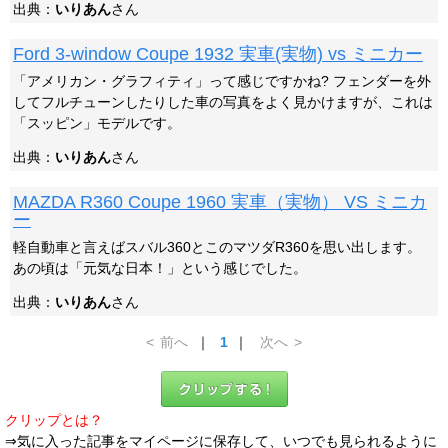
出典：
いりあん
さん
Ford 3-window Coupe 1932 実車(実物) vs ミニカー
「アメリカン・グラフィティ」って感じですかね? フェンダーを外
してフルチューンしたりした車の写真をよく見かけますが、これは
「スッピン」モデルです。
出典：
いりあん
さん
MAZDA R360 Coupe 1960 実車（実物） VS ミニカ
ー
軽自動車と言えばスバル360とこのマツダR360を思い出します。
あの頃は「元気な日本！」という感じでした。
出典：
いりあん
さん
<
前へ
｜
1
｜
次へ
>
クリップとは？
⇒気に入った記事をマイページに保存して、いつでも見られるように