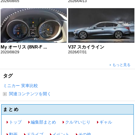
2026/08/05
2026/04/13
My オーリス (8NR-F ...
V37 スカイライン
2020/08/29
2026/07/31
もっと見る
タグ
ミニカー
実車比較
関連コンテンツを開く
まとめ
トップ
編集部まとめ
クルマいじり
ギャル
動画
ドライブ
イベント
その他