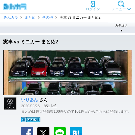
ログイン
メニュー
みんカラ
まとめ
その他
実車 vs ミニカー まとめ2
カテゴリ
▼
実車 vs ミニカー まとめ2
いりあん
さん
2020/03/26
851
まとめは最大登録数100件なので101件目からこちらに登録します。