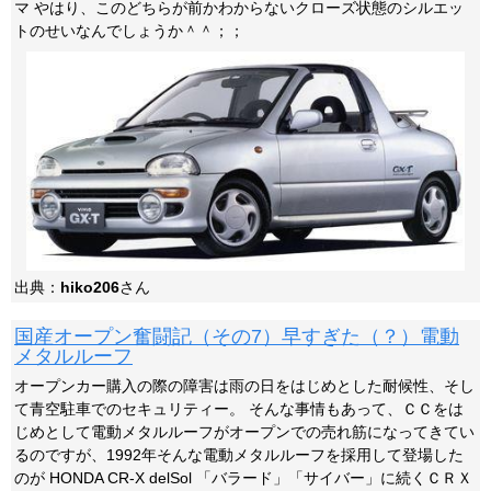
マ やはり、このどちらが前かわからないクローズ状態のシルエッ
トのせいなんでしょうか＾＾；；
出典：
hiko206
さん
国産オープン奮闘記（その7）早すぎた（？）電動
メタルルーフ
オープンカー購入の際の障害は雨の日をはじめとした耐候性、そし
て青空駐車でのセキュリティー。 そんな事情もあって、ＣＣをは
じめとして電動メタルルーフがオープンでの売れ筋になってきてい
るのですが、1992年そんな電動メタルルーフを採用して登場した
のが HONDA CR-X delSol 「バラード」「サイバー」に続くＣＲＸ