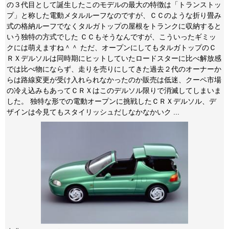
の３代目として誕生したこのモデルの最大の特徴は「トランストッ
プ」と称した電動メタルルーフなのですが、ＣＣのような折り畳み
式の格納ルーフでなくタルガトップの屋根をトランクに収納すると
いう独特の方式でした ＣＣもそうなんですが、こういったギミッ
クには萌えますね＾＾ ただ、オープンにしてもタルガトップのＣ
ＲＸデルソルは同時期にヒットしていたロードスターに比べ解放感
では比べ物にならず、走りを売りにしてきた過去２代のオーナーか
らは路線変更が受け入れられなかったのか販売は低迷、クーペ市場
の冷え込みもあってＣＲＸはこのデルソル限りで消滅してしまいま
した。 独特な形での電動オープンに挑戦したＣＲＸデルソル、デ
ザインは今見てもスタイリッシュだしなかなかいク ...