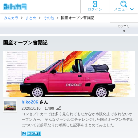
ログイン
メニュー
みんカラ
まとめ
その他
国産オープン奮闘記
カテゴリ
▼
国産オープン奮闘記
hiko206
さん
2020/10/10
1,499
コンセプトカーでは多く見られてもなかなか市販化までされないオ
ープンカー。 そんなジャンルにチャレンジした国産オープンモデル
について以前私なりに考察した記事をまとめてみました