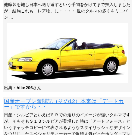
他艤装を施し日本へ送り返すという手間をかけてまで投入しました
が、結局これも「レア物」に・・・・ 世のクルマの多くをミニバ
ン ...
出典：
hiko206
さん
国産オープン奮闘記（その12）本来は「デートカ
ー」ですから・・
日産・シルビアといえばＦＲでの走りのイメージが強いクルマです
が、そもそもＳ１３シルビアが登場した時は「アートフォース」と
いうキャッチコピーに代表されるようなスタイリッシュなデザイン
をウリにしたスペシャリティーカーで当時人気だったホンダ・プレ