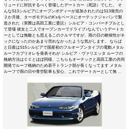
リュードに対抗するべく登場したデートカー（死語）でした。 そ
んなS13シルビアにオープンボディーが追加されたのはS13発売の
２か月後、ターボモデルのK'sをベースにオーテックジャパンで製
造された（実際は高田工業に委託）シルビア・コンバーチブルとし
て登場 彼女と二人でオープンカーでドライブ♪なんていうデートカ
ーとしては無敵とも思えるこのクルマですが、雨の日の耐候性がネ
ックになったのかあまり売れなかったような気がします。 ならば
と日産はS15シルビアで国産初のフルオープンタイプの電動メタル
ルーフカブリオレを発表それが シルビア・ヴァリエッタ ルーフの
格納方法はＣＣとほぼ同様、こちらもオーテックと高田工業の共同
開発でルーフ格納のため若干トランク部が長くなってます メタル
ルーフで雨の日や青空駐車も安心、これでデートカーとして無 ...