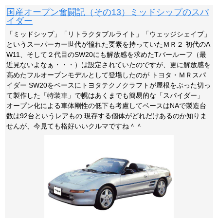
国産オープン奮闘記（その13）ミッドシップのスパ
イダー
「ミッドシップ」「リトラクタブルライト」「ウェッジシェイプ」
というスーパーカー世代が憧れた要素を持っていたＭＲ２ 初代のA
W11、そして２代目のSW20にも解放感を求めたTバールーフ（最
近見ないよなぁ・・・）は設定されていたのですが、更に解放感を
高めたフルオープンモデルとして登場したのが トヨタ・ＭＲスパ
イダー SW20をベースにトヨタテクノクラフトが屋根をぶった切っ
て製作した「特装車」で幌はあくまでも簡易的な「スパイダー」
オープン化による車体剛性の低下も考慮してベースはNAで製造台
数は92台というレアもの 現存する個体がどれだけあるのか知りま
せんが、今見ても格好いいクルマですね＾＾