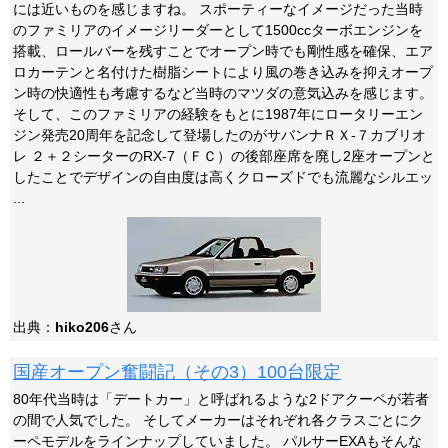
には近いものを感じますね。 スポーティーなイメージだった当時
のファミリアのイメージリーダーとして1500ccターボエンジンを
搭載、ロールバーを残すことでオープン時でも剛性感を確保、エア
ロカーテンと名付けた樹脂シートにより風の巻き込みを抑えオープ
ン時の快適性も考慮するなど当時のマツダの意気込みを感じます。
そして、このファミリアの経験をもとに1987年にロータリーエン
ジン発売20周年を記念して登場したのがサバンナＲＸ-７カブリオ
レ ２＋２シーターのRX-7（ＦＣ）の後部座席を廃し2座オープンと
したことでデザインの自由度は高くクローズドでも流麗なシルエッ
...
出典：
hiko206
さん
国産オープン奮闘記（その3）100台限定
80年代当時は「デートカー」と呼ばれるような2ドアクーペが若者
の間で人気でした。 そしてメーカーはそれぞれ各クラスごとにク
ーペモデルをラインナップしていました。 パルサーEXAもそんな