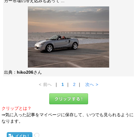
カー市場の冷え込みもあって ...
出典：
hiko206
さん
<
前へ
｜
1
｜
2
｜
次へ
>
クリップとは？
⇒気に入った記事をマイページに保存して、いつでも見られるように
なります。
イイね！