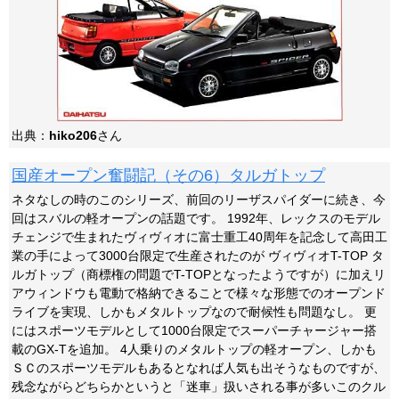
出典：
hiko206
さん
国産オープン奮闘記（その6）タルガトップ
ネタなしの時のこのシリーズ、前回のリーザスパイダーに続き、今
回はスバルの軽オープンの話題です。 1992年、レックスのモデル
チェンジで生まれたヴィヴィオに富士重工40周年を記念して高田工
業の手によって3000台限定で生産されたのが ヴィヴィオT-TOP タ
ルガトップ（商標権の問題でT-TOPとなったようですが）に加えリ
アウィンドウも電動で格納できることで様々な形態でのオープンド
ライブを実現、しかもメタルトップなので耐候性も問題なし。 更
にはスポーツモデルとして1000台限定でスーパーチャージャー搭
載のGX-Tを追加。 4人乗りのメタルトップの軽オープン、しかも
ＳＣのスポーツモデルもあるとなれば人気も出そうなものですが、
残念ながらどちらかというと「迷車」扱いされる事が多いこのクル