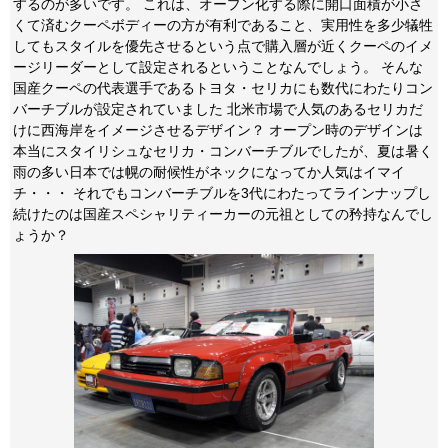
するのが多いです。 これは、オープン化する際に開口面積が小さ
くて済むクーペボディーの方が有利であること、実用性を多少犠牲
してもスタイルを優先させるという点で購入層が近くクーペのイメ
ージリーダーとして設定されるということなんでしょう。 そんな
国産クーペの代表選手であるトヨタ・セリカにも数代にわたりコン
バーチブルが設定されていました 北米市場で人気のあるセリカだ
けに西海岸をイメージさせるデザイン？ オープン時のデザインは
本当にスタイリシュなセリカ・コンバーチブルでしたが、夏は暑く
雨の多い日本では幌の耐候性がネックになってか人気はイマイ
チ・・・ それでもコンバーチブルを3代にわたってラインナップし
続けたのは国産スペシャリティーカーの元祖としての矜持なんでし
ょうか？