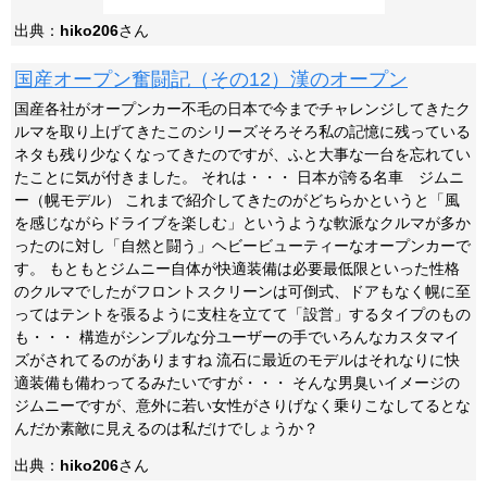
出典：
hiko206
さん
国産オープン奮闘記（その12）漢のオープン
国産各社がオープンカー不毛の日本で今までチャレンジしてきたク
ルマを取り上げてきたこのシリーズそろそろ私の記憶に残っている
ネタも残り少なくなってきたのですが、ふと大事な一台を忘れてい
たことに気が付きました。 それは・・・ 日本が誇る名車 ジムニ
ー（幌モデル） これまで紹介してきたのがどちらかというと「風
を感じながらドライブを楽しむ」というような軟派なクルマが多か
ったのに対し「自然と闘う」ヘビービューティーなオープンカーで
す。 もともとジムニー自体が快適装備は必要最低限といった性格
のクルマでしたがフロントスクリーンは可倒式、ドアもなく幌に至
ってはテントを張るように支柱を立てて「設営」するタイプのもの
も・・・ 構造がシンプルな分ユーザーの手でいろんなカスタマイ
ズがされてるのがありますね 流石に最近のモデルはそれなりに快
適装備も備わってるみたいですが・・・ そんな男臭いイメージの
ジムニーですが、意外に若い女性がさりげなく乗りこなしてるとな
んだか素敵に見えるのは私だけでしょうか？
出典：
hiko206
さん