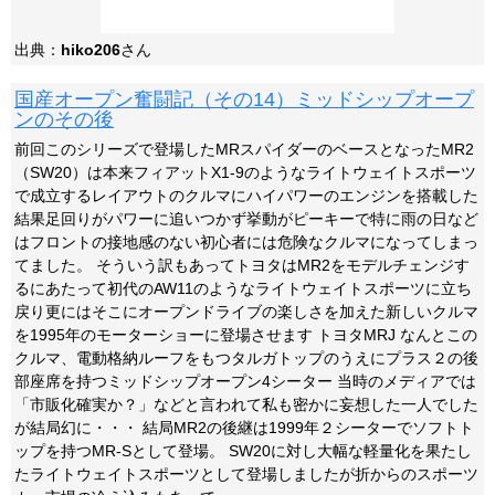
出典：
hiko206
さん
国産オープン奮闘記（その14）ミッドシップオープ
ンのその後
前回このシリーズで登場したMRスパイダーのベースとなったMR2
（SW20）は本来フィアットX1-9のようなライトウェイトスポーツ
で成立するレイアウトのクルマにハイパワーのエンジンを搭載した
結果足回りがパワーに追いつかず挙動がピーキーで特に雨の日など
はフロントの接地感のない初心者には危険なクルマになってしまっ
てました。 そういう訳もあってトヨタはMR2をモデルチェンジす
るにあたって初代のAW11のようなライトウェイトスポーツに立ち
戻り更にはそこにオープンドライブの楽しさを加えた新しいクルマ
を1995年のモーターショーに登場させます トヨタMRJ なんとこの
クルマ、電動格納ルーフをもつタルガトップのうえにプラス２の後
部座席を持つミッドシップオープン4シーター 当時のメディアでは
「市販化確実か？」などと言われて私も密かに妄想した一人でした
が結局幻に・・・ 結局MR2の後継は1999年２シーターでソフトト
ップを持つMR-Sとして登場。 SW20に対し大幅な軽量化を果たし
たライトウェイトスポーツとして登場しましたが折からのスポーツ