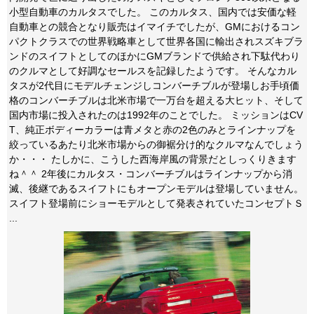
小型自動車のカルタスでした。 このカルタス、国内では安価な軽
自動車との競合となり販売はイマイチでしたが、GMにおけるコン
パクトクラスでの世界戦略車として世界各国に輸出されスズキブラ
ンドのスイフトとしてのほかにGMブランドで供給され下駄代わり
のクルマとして好調なセールスを記録したようです。 そんなカル
タスが2代目にモデルチェンジしコンバーチブルが登場しお手頃価
格のコンバーチブルは北米市場で一万台を超える大ヒット、そして
国内市場に投入されたのは1992年のことでした。 ミッションはCV
T、純正ボディーカラーは青メタと赤の2色のみとラインナップを
絞っているあたり北米市場からの御裾分け的なクルマなんでしょう
か・・・ たしかに、こうした西海岸風の背景だとしっくりきます
ね＾＾ 2年後にカルタス・コンバーチブルはラインナップから消
滅、後継であるスイフトにもオープンモデルは登場していません。
スイフト登場前にショーモデルとして発表されていたコンセプトＳ
...