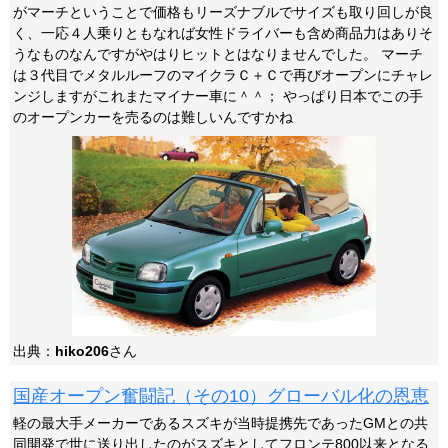
がマーチということで価格もリーズナブルでサイズも取り回しが良
く、一応４人乗りともなれば女性ドライバーも含め商品力はありそ
うなものなんですがやはりヒットとはなりませんでした。 マーチ
は３代目でメタルルーフのマイクラＣ＋Ｃで再びオープンにチャレ
ンジしますがこれまたマイナー車に＾＾； やっぱり日本でこの手
のオープンカーを売るのは難しいんですかね
出典：
hiko206
さん
国産オープン奮闘記（その10）グローバル化の恩恵
軽の最大手メーカーであるスズキが当時提携先であったGMとの共
同開発で世に送り出したのがスズキとしてフロンテ800以来となる