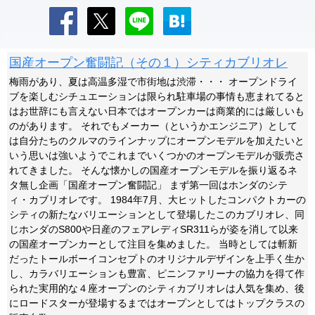
国産オープン奮闘記（その１）シティカブリオレ
梅雨があり、夏は高温多湿で市街地は渋滞・・・ オープンドライ
ブを楽しむシチュエーションは限られ駐車場の事情も恵まれてると
はお世辞にも言えない日本ではオープンカーは商業的には厳しいも
のがあります。 それでもメーカー（というかエンジニア）として
は自分たちのクルマのラインナップにオープンモデルを加えたいと
いう思いは強いようでこれまでいくつかのオープンモデルが販売さ
れてきました。 そんな懐かしの国産オープンモデルを振り返るネ
タ無し企画「国産オープン奮闘記」 まず第一回はホンダのシテ
ィ・カブリオレです。 1984年7月、大ヒットしたコンパクトカーの
シティの新たなバリエーションとして登場したこのカブリオレ、同
じホンダのS800や日産のフェアレディSR311らが姿を消して以来
の国産オープンカーとして注目を集めました。 当時としては斬新
だったトールボーイコンセプトのオリジナルデザインを上手く生か
し、カラバリエーションも豊富、ピニンファリーナの協力を得て作
られた実用的な４座オープンのシティカブリオレは人気を集め、後
にロードスターが登場するまではオープンとしてはトップクラスの