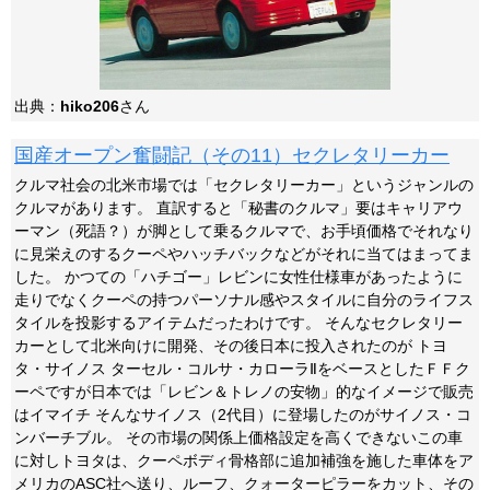
出典：
hiko206
さん
国産オープン奮闘記（その11）セクレタリーカー
クルマ社会の北米市場では「セクレタリーカー」というジャンルの
クルマがあります。 直訳すると「秘書のクルマ」要はキャリアウ
ーマン（死語？）が脚として乗るクルマで、お手頃価格でそれなり
に見栄えのするクーペやハッチバックなどがそれに当てはまってま
した。 かつての「ハチゴー」レビンに女性仕様車があったように
走りでなくクーペの持つパーソナル感やスタイルに自分のライフス
タイルを投影するアイテムだったわけです。 そんなセクレタリー
カーとして北米向けに開発、その後日本に投入されたのが トヨ
タ・サイノス ターセル・コルサ・カローラⅡをベースとしたＦＦク
ーペですが日本では「レビン＆トレノの安物」的なイメージで販売
はイマイチ そんなサイノス（2代目）に登場したのがサイノス・コ
ンバーチブル。 その市場の関係上価格設定を高くできないこの車
に対しトヨタは、クーペボディ骨格部に追加補強を施した車体をア
メリカのASC社へ送り、ルーフ、クォーターピラーをカット、その