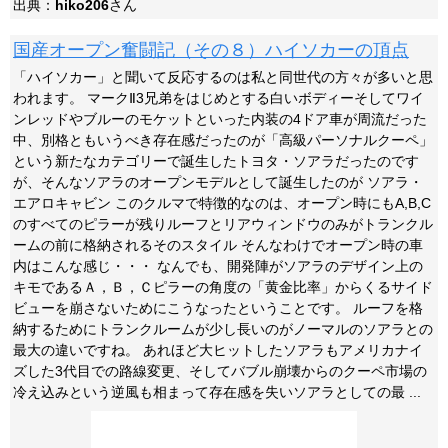
出典：
hiko206
さん
国産オープン奮闘記（その８）ハイソカーの頂点
「ハイソカー」と聞いて反応するのは私と同世代の方々が多いと思
われます。 マークⅡ3兄弟をはじめとする白いボディーそしてワイ
ンレッドやブルーのモケットといった内装の4ドア車が周流だった
中、別格ともいうべき存在感だったのが「高級パーソナルクーペ」
という新たなカテゴリーで誕生したトヨタ・ソアラだったのです
が、そんなソアラのオープンモデルとして誕生したのが ソアラ・
エアロキャビン このクルマで特徴的なのは、オープン時にもA,B,C
のすべてのピラーが残りルーフとリアウィンドウのみがトランクル
ームの前に格納されるそのスタイル そんなわけでオープン時の車
内はこんな感じ・・・ なんでも、開発陣がソアラのデザイン上の
キモであるＡ，Ｂ，Ｃピラーの角度の「黄金比率」からくるサイド
ビューを崩さないためにこうなったということです。 ルーフを格
納するためにトランクルームが少し長いのがノーマルのソアラとの
最大の違いですね。 あれほど大ヒットしたソアラもアメリカナイ
ズした3代目での路線変更、そしてバブル崩壊からのクーペ市場の
冷え込みという逆風も相まって存在感を失いソアラとしての最 ...