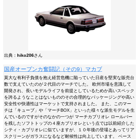
出典：
hiko206
さん
国産オープンカ奮闘記（その9）マカブ
莫大な有利子負債を抱え経営危機に陥っていた日産を堅実な販売台
数で支えていたのが２代目のマーチでした。 欧州市場を意識して
開発され、長いモデルライフを前提としているためか高いスペック
を誇るようなことはないもののその合理的なパッケージングや高い
安全性や快適性はマーケットで支持されました。 また、このマー
チは「キューブ」や「マーチBOX」といった様々な派生モデルを生
んでいるのですがそのなかの一つが マーチカブリオレ ロールバー
を残したソフトトップの４座カブリオレという点では以前紹介した
シティ・カブリオレに似ていますが、１０年後の登場とあってリア
スクリーンがガラスになるなど耐候性は向上しています。 ベース