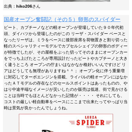
出典：
hiko206
さん
国産オープン奮闘記（その５）卵形のスパイダー
ビート、カプチーノなどの軽オープンが登場していた９０年代初
頭、ダイハツから登場したのがこの リーザ・スパイダー ベースと
なったリーザは、ミラをベースに後部座席を荷物置きと割り切った
軽のスペシャリティーモデルでカプセルシェイプの卵形のボディー
が特徴でしたが、その屋根をぶった切ってそのままにオープンカー
をでっち上げたところが専用設計だったビートやカプチーノと大き
く違うところ オープンの佇まいはなかなか格好いいんですけど リ
アはどうしても無理がありますね＾＾； オープン化に伴う重量増
に対応してターボエンジンを搭載、ライバルの軽オープンにはなか
ったＡＴモデルの存在などのセールスポイントはあったものの、や
はり中途半端なイメージが災いしたのか販売は低迷、街で見かける
ことは当時でもほとんどなかった記憶が・・・・ それにしても、
コストの厳しい軽自動車をベースにここまで出来たってやっぱり当
時は景気が良かったんでしょうね。