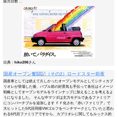
販売台数 ...
出典：
hiko206
さん
国産オープン奮闘記（その2）ロードスター前夜
国産車としては絶えて久しかったオープンモデルとしてシティカブ
リオレが登場した後、バブル前の好景気も手伝って各社はイメージ
戦略としてオープンモデルをラインナップに加えることを考えるよ
うになりました。 そんな中マツダは主力モデルであるファミリア
にコンバーチブルを追加します ＦＦ化され「赤いファミリア」で
大ヒットした5代目同様VWゴルフをベンチマークとしていたと思わ
れる6代目ファミリアですから、カブリオレに関してもルックス的