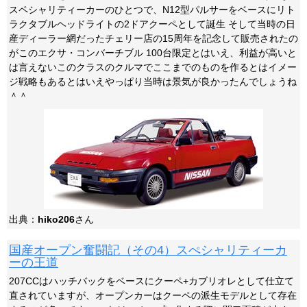
スペシャリティーカーのひとつで、N12型パルサーをベースにリト
ラクタブルヘッドライトの2ドアクーペとして誕生 そして当時の日
産ディーラー網だったチェリー店の15周年を記念して販売されたの
がこのエクサ・コンバーチブル 100台限定とはいえ、利益が高いと
は言えないこのクラスのクルマでここまでのものを作るとはイメー
ジ戦略もあるとはいえやっぱり当時は景気が良かったんでしょうね
＾＾
出典：
hiko206
さん
国産オープン奮闘記（その4）スぺシャリティーカ
ーの王道
207CCはハッチバックをベースにクーペ+カブリオレとして仕立て
直されていますが、オープンカーはクーペの派生モデルとして存在