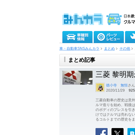
車・自動車SNSみんカラ
まとめ
その他
まとめ記事
三菱 黎明
徳小寺 無恒
さん
2020/11/29
925
三菱自動車の歴史は意外
ルマ造りを始め、戦後
のボディのプレスを引
けではクルマは売れな
るコルトまでの歴史を