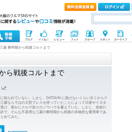
ブログ
イイね！
レビュー
フォト
グループ
スポット
カーライフ
三菱 黎明期から戦後コルトまで
期から戦後コルトまで
に知られていない。しかし、DATSUN に負けないくらい古くからク
は三菱ならではの大型プレスを持っていたことによって日産やトヨタ
き受け、密かにクルマ造りのノウハウを蓄えていた。しかし、技術だ
い訳で。そんな不器用な三菱の黎明期から戦後の本格的な乗用車であ
まとめてみた。