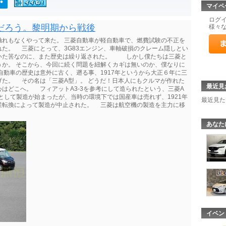
マイペ
ログ
だろう。黎明期から戦後
様々
触れもなくやって来た。 三菱自動車が軽自動車で、燃費試験の不正を
た。 三菱にとって、3G83エンジン、車軸破損のクレーム隠しとい
いた筈なのに、また歴史は繰り返された。 しかし僕たちは三菱と
うか。 そこから、今回に続く問題を紐解くカギは無いのか、僕なりに
動車の歴史は意外に古く、遡る事、1917年というから大正６年に三
た。 その名は「三菱A型」。 どうだ！日本人にもクルマが作れた
最近見
はどこへ。 フィアットA3-3を参考にして造られたという、三菱A
として製造が始まったが、当時の環境下では国産車は売れず、1921年
最近見た
業転換によって製造が中止された。 三菱は航空機の製造を主力に移
あなた
イベン