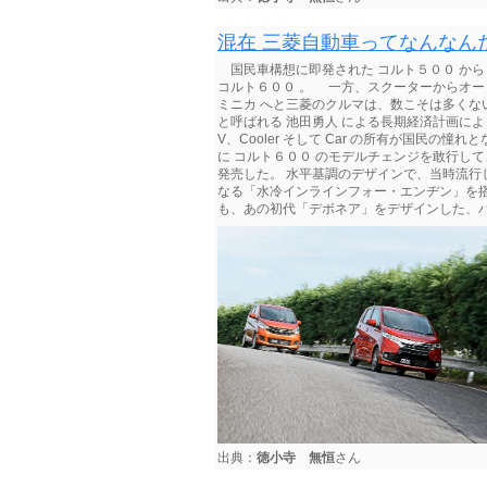
混在 三菱自動車ってなんなん
国民車構想に即発された コルト５００ から
コルト６００ 。 一方、スクーターからオー
ミニカ へと三菱のクルマは、数こそは多く
と呼ばれる 池田勇人 による長期経済計画によっ
V、Cooler そして Car の所有が国民
に コルト６００ のモデルチェンジを敢行し
発売した。 水平基調のデザインで、当時流
なる「水冷インラインフォー・エンヂン」を
も、あの初代「デボネア」をデザインした、ハン
出典：
徳小寺 無恒
さん