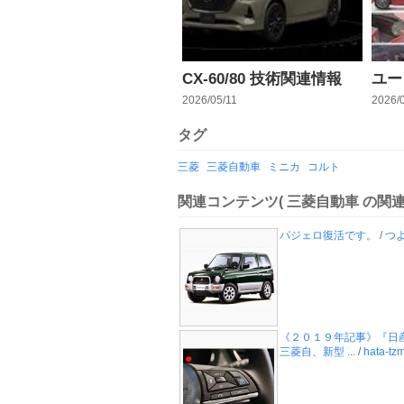
CX-60/80 技術関連情報
ユー
2026/05/11
2026/
タグ
三菱
三菱自動車
ミニカ
コルト
関連コンテンツ
( 三菱自動車 の関
パジェロ復活です。
/
つ
《２０１９年記事》『日
三菱自、新型 ...
/
hata-tz