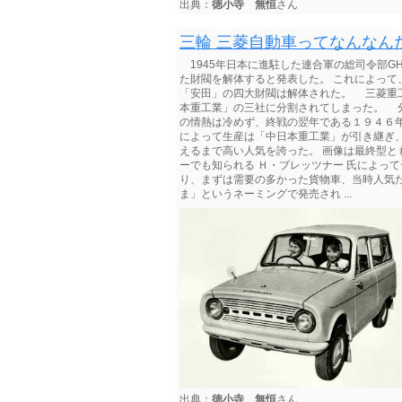
出典：
徳小寺 無恒
さん
三輪 三菱自動車ってなんなん
1945年日本に進駐した連合軍の総司令部G
た財閥を解体すると発表した。 これによっ
「安田」の四大財閥は解体された。 三菱重
本重工業」の三社に分割されてしまった。 
の情熱は冷めず、終戦の翌年である１９４６
によって生産は「中日本重工業」が引き継ぎ
えるまで高い人気を誇った。 画像は最終型と
ーでも知られる Ｈ・ブレッツナー 氏によっ
り、まずは需要の多かった貨物車、当時人気
ま」というネーミングで発売され ...
出典：
徳小寺 無恒
さん