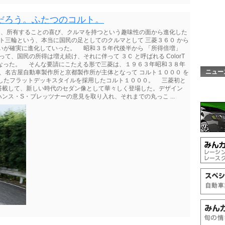
だろう。ふたつのコルト。
 、所有することの喜び、クルマを持つという趣味性の面から進化した
ト三輪という、本当に国民の足としてのクルマとして 三菱３６０ から
ないが確実に進化していった。 昭和３５年代後半から 「所得倍増」
て、国民の所得は増え続け、それに伴って ３Ｃ と呼ばれる ColorT
の憧れとなった。 そんな要請にこたえる形で三菱は、１９６３年昭和３８年
ニュー
て、名古屋自動車製作所と京都製作所が主体となって コルト１０００ を
行したフラットデッキスタイルを採用したコルト１０００。 三菱初と
搭載して、新しい時代のセダン像として華々しく登場した。デザイン
ス・S・ブレッツナーの意見を取り入れ、それまでの丸っこ ...