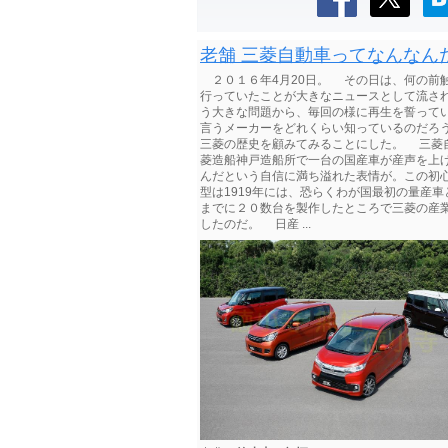
老舗 三菱自動車ってなんなん
２０１６年4月20日。 その日は、何の前
行っていたことが大きなニュースとして流され
う大きな問題から、毎回の様に再生を誓って
言うメーカーをどれくらい知っているのだろ
三菱の歴史を顧みてみることにした。 三菱自
菱造船神戸造船所で一台の国産車が産声を上げ
んだという自信に満ち溢れた表情が。この初心
型は1919年には、恐らくわが国最初の量産車
までに２０数台を製作したところで三菱の産
したのだ。 日産 ...