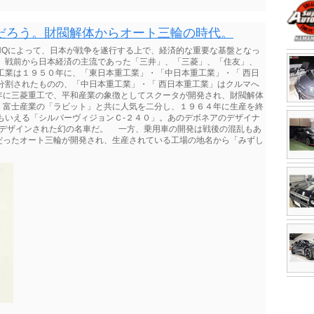
だろう。財閥解体からオート三輪の時代。
HQによって、日本が戦争を遂行する上で、経済的な重要な基盤となっ
て、戦前から日本経済の主流であった「三井」、「三菱」、「住友」、
工業は１９５０年に、「東日本重工業」・「中日本重工業」・「 西日
分割されたものの、「中日本重工業」・「 西日本重工業」はクルマへ
年に三菱重工で、平和産業の象徴としてスクータが開発され、財閥解体
、富士産業の「ラビット」と共に人気を二分し、１９６４年に生産を終
もいえる「シルバーヴィジョンＣ-２４０」。あのデボネアのデザイナ
てデザインされた幻の名車だ。 一方、乗用車の開発は戦後の混乱もあ
だったオート三輪が開発され、生産されている工場の地名から「みずし