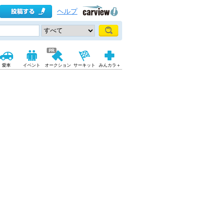
ヘルプ
愛車
イベント
オークション
サーキット
みんカラ＋