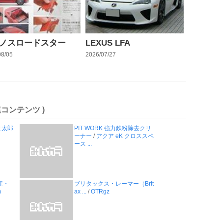
ノスロードスター
LEXUS LFA
08/05
2026/07/27
連コンテンツ )
よ太郎
PIT WORK 強力鉄粉除去クリ
ーナー
/
アクア eK クロススペ
ース ...
産・
ブリタックス・レーマー（Brit
m
ax ...
/
OTRgz