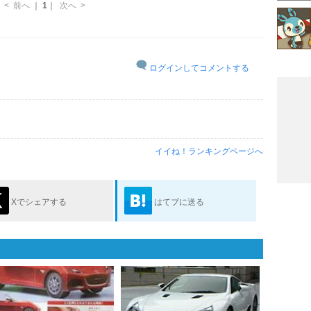
<
前へ
｜
1
｜
次へ
>
ログインしてコメントする
イイね！ランキングページへ
Xでシェアする
はてブに送る