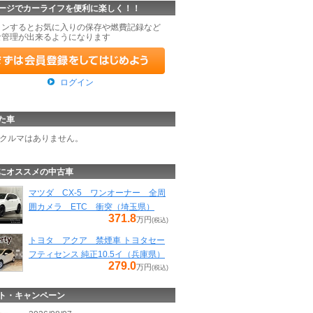
ージでカーライフを便利に楽しく！！
インするとお気に入りの保存や燃費記録など
な管理が出来るようになります
ログイン
た車
クルマはありません。
にオススメの中古車
マツダ CX-5 ワンオーナー 全周
囲カメラ ETC 衝突（埼玉県）
371.8
万円
(税込)
トヨタ アクア 禁煙車 トヨタセー
フティセンス 純正10.5イ（兵庫県）
279.0
万円
(税込)
ト・キャンペーン