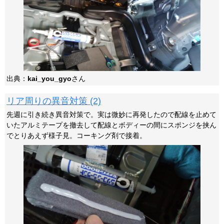
出典：
kai_you_gyo
さん
リア周りの異音対策 (2)
先週に引き続き異音対策で。実は微妙に再発したので配線を止めて
いたアルミテープを撤去して配線とボディーの間にスポンジを挟ん
でとりあえず様子見。コーキング剤で接着。