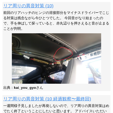
リア周りの異音対策 (10)
前回のリアハッチのヒンジの溶接部分をマイナスドライバーでこじ
る対策は残念ながら今ひとつでした。 今回音がなり始まったの
で、手を伸ばして探っていると、赤丸辺りを押さえると音が止まる
ことが判明。
出典：
kai_you_gyo
さん
リア周りの異音対策 (10 経過観察〜最終回)
一週間様子見しましたが再発しないので、リア周りの異音対策はめ
でたく終了ということにしたいと思います。 アドバイスいただい