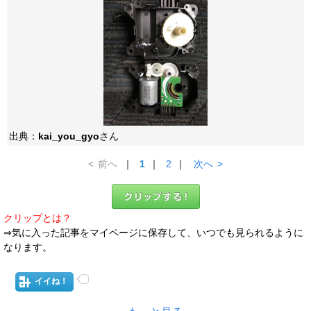
出典：
kai_you_gyo
さん
<
前へ
｜
1
｜
2
｜
次へ
>
クリップとは？
⇒気に入った記事をマイページに保存して、いつでも見られるように
なります。
イイね！