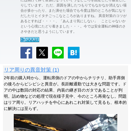
には開けてみて音源になっていそうなところを固定したり撤去した
りしています。 ただ、原因を潰したつもりでもなかなか消えない場
合が多かったり、また潰せた場合でも今度は別のところが気になり
だしたりとイタチごっこなところがありますね。 異音対策のコツが
あるとすれば・・・・、「あんまり気にしない」 ことじゃないか
という心境にたどり着きました・・・。今では安全運転の神様のさ
さやきだと思うようにしています。
リア周りの異音対策 (1)
2年前の購入時から、運転席側のドアの中からチリチリ、助手席側
の後ろからピシピシと異音が。長距離通勤では大きな問題です。ド
アの中は数回の対応の結果、内装の継ぎ目のガタであることが判
明。詰め物などの処理で現在様子見中、今のところ再発なし。問題
はリア周り。リアハッチを中心にあれこれ対策して見るも、根本的
に解決には至らず。