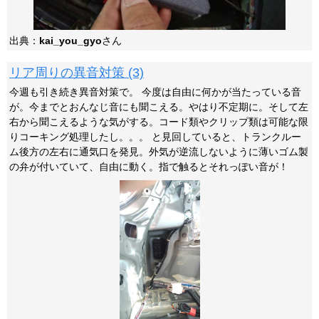
出典：
kai_you_gyo
さん
リア周りの異音対策 (3)
今週も引き続き異音対策で。 今度は自由に何かが当たっている音
が。今までとおんなじ音にも聞こえる。やはり不定期に。そして左
右から聞こえるような気がする。コード類やクリップ類は可能な限
りコーキング処理したし。。。 と見回していると、トランクルー
ム後方の左右に通気口を発見。外気が逆流しないように薄いゴム製
の弁が付いていて、自由に動く。指で触るとそれっぽい音が！