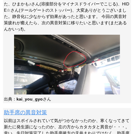
た、ひまかも♪さん(溶接部分をマイナスドライバーでこじる)、HID
E☆さん(テールゲートのストッパー)、大変ありがとうございまし
た。静音化に少なからず効果があったと思います。 今回の異音対
策疲れが癒えたら、次の異音対策に移りたいと思います(まだある
んかいっ❗️)。
出典：
kai_you_gyo
さん
助手席の異音対策
以前はスポイルされていて気がつかなかったのか、寒くなってきて
新たに発生源になったのか、左の方からカタカタと異音が・・・。
幸い、先日対策完了した助手席後方の天井まわりではなく、助手席