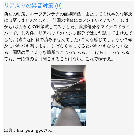
リア周りの異音対策 (9)
前回の対策、ルーフアンテナの配線関係、またしても根本的な解決
には至りませんでした。 前回の投稿にコメントいただいた、ひま
かも♪さんからの対策試してみました。溶接部分をマイナスドライ
バーでこじる件、リアハッチのヒンジ部分ではまだ試してませんで
した。(適当な回答で済みませんでした) こんな感じでしょうか？確
かにパキパキ鳴ります。しばらくやってるとパキパキならなくな
る。周辺の同じような箇所もこじってみる。 しばらく走ってみる
ても、一応例の音は聞こえることはない。これで様子見。
出典：
kai_you_gyo
さん