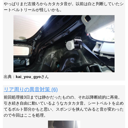
やっぱりまだ左後ろからカタカタ音が。以前は白と判断していたシ
ートベルトリールが怪しいかも。
出典：
kai_you_gyo
さん
リア周りの異音対策 (6)
前回処理後3日までは静かだったものの、それ以降断続的に再発。
引き続き自由に動いているようなカタカタ音。シートベルトを止め
てるボルト部分かもと思い、スポンジを挟んでみると音が変わった
ので今回はここを処理。