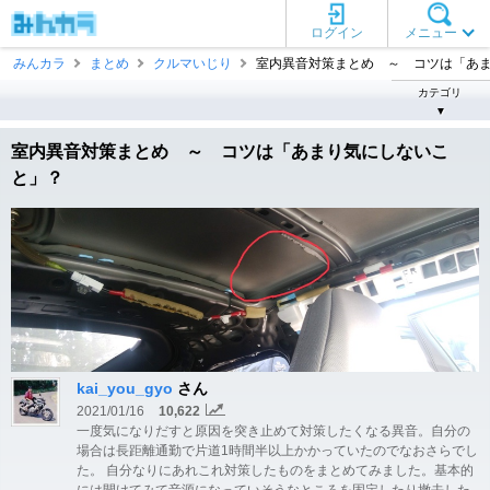
ログイン
メニュー
みんカラ
まとめ
クルマいじり
室内異音対策まとめ ～ コツは「あまり 
カテゴリ
▼
室内異音対策まとめ ～ コツは「あまり気にしないこ
と」？
kai_you_gyo
さん
2021/01/16
10,622
一度気になりだすと原因を突き止めて対策したくなる異音。自分の
場合は長距離通勤で片道1時間半以上かかっていたのでなおさらでし
た。 自分なりにあれこれ対策したものをまとめてみました。基本的