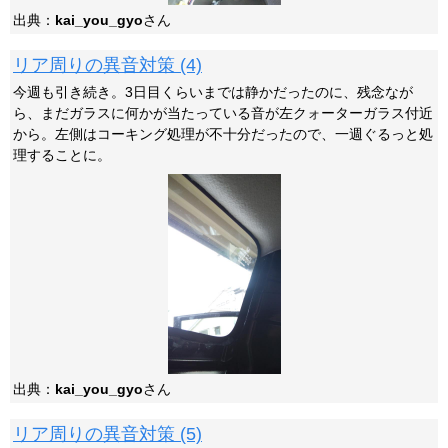
出典：
kai_you_gyo
さん
リア周りの異音対策 (4)
今週も引き続き。3日目くらいまでは静かだったのに、残念なが
ら、まだガラスに何かが当たっている音が左クォーターガラス付近
から。左側はコーキング処理が不十分だったので、一週ぐるっと処
理することに。
出典：
kai_you_gyo
さん
リア周りの異音対策 (5)